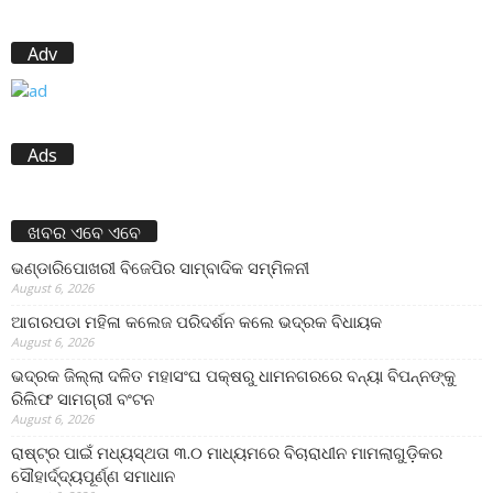
Adv
Ads
ଖବର ଏବେ ଏବେ
ଭଣ୍ଡାରିପୋଖରୀ ବିଜେପିର ସାମ୍ବାଦିକ ସମ୍ମିଳନୀ
August 6, 2026
ଆଗରପଡା ମହିଳା କଲେଜ ପରିଦର୍ଶନ କଲେ ଭଦ୍ରକ ବିଧାୟକ
August 6, 2026
ଭଦ୍ରକ ଜିଲ୍ଲା ଦଳିତ ମହାସଂଘ ପକ୍ଷରୁ ଧାମନଗରରେ ବନ୍ୟା ବିପନ୍ନଙ୍କୁ
ରିଲିଫ ସାମଗ୍ରୀ ବଂଟନ
August 6, 2026
ରାଷ୍ଟ୍ର ପାଇଁ ମଧ୍ୟସ୍ଥତା ୩.୦ ମାଧ୍ୟମରେ ବିଚାରାଧୀନ ମାମଲାଗୁଡ଼ିକର
ସୌହାର୍ଦ୍ଦ୍ୟପୂର୍ଣ୍ଣ ସମାଧାନ