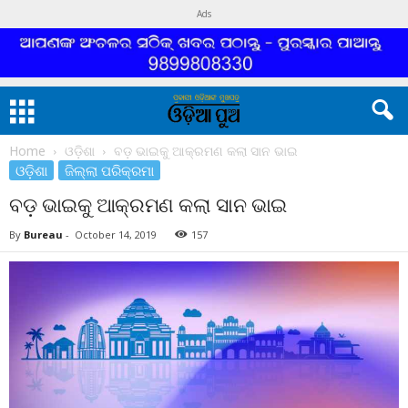
Ads
Home
ଓଡ଼ିଶା
ବଡ଼ ଭାଇକୁ ଆକ୍ରମଣ କଲା ସାନ ଭାଇ
ଓଡ଼ିଶା
ଜିଲ୍ଲା ପରିକ୍ରମା
ବଡ଼ ଭାଇକୁ ଆକ୍ରମଣ କଲା ସାନ ଭାଇ
By
Bureau
-
October 14, 2019
157