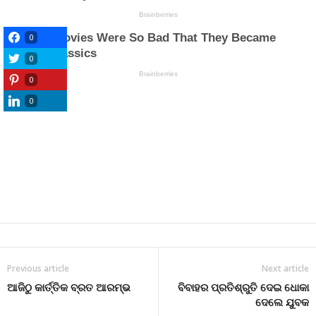
0
0
0
0
Previous article
Next article
ଆଜିଠୁ କାର୍ତ୍ତିକ ବ୍ରତ ଆରମ୍ଭ
ବିବାହର ପ୍ରତିଶ୍ରୁତି ଦେଇ ଧୋକା
ଦେଲେ ଯୁବକ