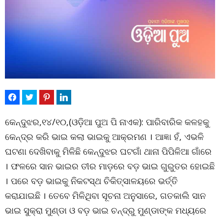
କେନ୍ଦୁଝର,୧୪/୧୦,(ଓଡ଼ିଆ ପୁଅ ପି ନାଏକ): ପାରିବାରିକ କଳହକୁ
କେନ୍ଦ୍ର କରି ଭାଇ କଲା ଭାଇକୁ ଆକ୍ରମଣ । ଆଜ୍ଞା ହଁ, ଏଭଳି
ଘଟଣା ଦେଖିବାକୁ ମିଳିଛି କେନ୍ଦୁଝର ଘଟଗାଁ ଥାନା ପିପିଳିଆ ଗାଁରେ
। ଫଳରେ ସାନ ଭାଇର ତୀର ମାଡ଼ରେ ବଡ଼ ଭାଇ ଗୁରୁତର ହୋଇଛି
। ପରେ ବଡ଼ ଭାଇକୁ ନିକଟସ୍ଥ ଚିକିତ୍ସାଳୟରେ ଭର୍ତ୍ତି
କରାଯାଇଛି । ତେବେ ମିଳିଥିବା ସୂଚନା ଅନୁସାରେ, ଗତକାଲି ସାନ
ଭାଇ ସୁକ୍ରା ମୁଣ୍ଡା ଓ ବଡ଼ ଭାଇ ଚନ୍ଦ୍ରୁ ମୁଣ୍ଡାଙ୍କ ମଧ୍ୟରେ