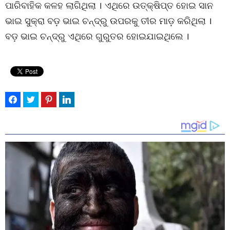
ପାରିବାହିକ କଳହ ଲାଗିଥିଲା । ଏଥିରେ ଉତ୍‌କ୍ଷିପ୍ତ ହୋଇ ସାନ
ଭାଇ ସୁକ୍ରା ବଡ଼ ଭାଇ ଚନ୍ଦ୍ରୁ ଉପରକୁ ତୀର ମାଡ଼ କରିଥିଲା ।
ବଡ଼ ଭାଇ ଚନ୍ଦ୍ରୁ ଏଥିରେ ଗୁରୁତର ହୋଇଯାଇଥିଲେ ।