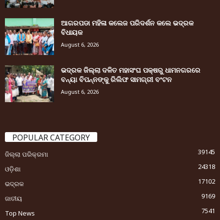
ଆଗରପଡା ମହିଳା କଲେଜ ପରିଦର୍ଶନ କଲେ ଭଦ୍ରକ
ବିଧାୟକ
August 6, 2026
ଭଦ୍ରକ ଜିଲ୍ଲା ଦଳିତ ମହାସଂଘ ପକ୍ଷରୁ ଧାମନଗରରେ
ବନ୍ୟା ବିପନ୍ନଙ୍କୁ ରିଲିଫ ସାମଗ୍ରୀ ବଂଟନ
August 6, 2026
POPULAR CATEGORY
39145
ଜିଲ୍ଲା ପରିକ୍ରମା
24318
ଓଡ଼ିଶା
17102
ଭଦ୍ରକ
9169
ଜାତୀୟ
7541
Top News