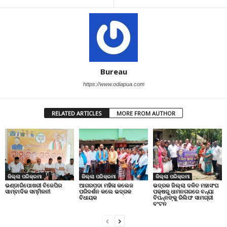
Bureau
https://www.odiapua.com
RELATED ARTICLES
MORE FROM AUTHOR
ଜିଲ୍ଲା ପରିକ୍ରମା
ଜିଲ୍ଲା ପରିକ୍ରମା
ଜିଲ୍ଲା ପରିକ୍ରମା
ଭଣ୍ଡାରିପୋଖରୀ ବିଜେପିର
ଆଗରପଡା ମହିଳା କଲେଜ
ଭଦ୍ରକ ଜିଲ୍ଲା ଦଳିତ ମହାସଂଘ
ସାମ୍ବାଦିକ ସମ୍ମିଳନୀ
ପରିଦର୍ଶନ କଲେ ଭଦ୍ରକ
ପକ୍ଷରୁ ଧାମନଗରରେ ବନ୍ୟା
ବିଧାୟକ
ବିପନ୍ନଙ୍କୁ ରିଲିଫ ସାମଗ୍ରୀ
ବଂଟନ