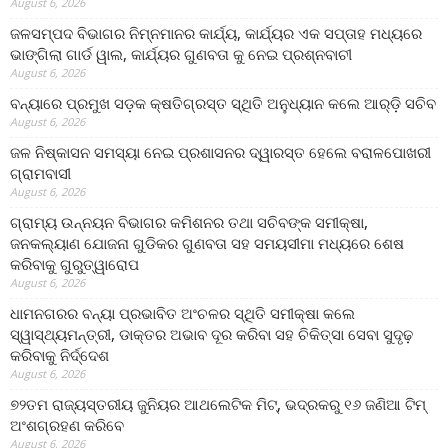
August 6, 2026
ଜଳସମ୍ପଦ ବିଭାଗର ନିମ୍ନମାନର କାର୍ଯ୍ୟ, କାର୍ଯ୍ୟର ଏକ ସପ୍ତାହ ମଧ୍ୟରେ
ଭାଙ୍ଗିଲା ଗାର୍ଡ ୱାଲ, କାର୍ଯ୍ୟର ଗୁଣବତା କୁ ନେଇ ପ୍ରଶ୍ନବାଚୀ
August 6, 2026
ବନ୍ୟାରେ ପ୍ରମୁଖ ସଡ଼କ କ୍ଷତିଗ୍ରସ୍ତ ସ୍ଥିତି ଅନୁଧ୍ୟାନ କଲେ ଆର୍‌ଡ଼ି ସଚିବ
August 6, 2026
ଜଳ ନିଷ୍କାସନ ସମସ୍ୟା ନେଇ ପ୍ରଶାସନର ଦ୍ୱାରସ୍ତ ହେଲେ ବରାଳପୋଖରୀ
ଗ୍ରାମବାସୀ
August 6, 2026
ଗ୍ରାମ୍ୟ ଉନ୍ନୟନ ବିଭାଗର କମିଶନର ତଥା ସଚିବଙ୍କ ସମୀକ୍ଷା,
ଜନକଲ୍ୟାଣ ଯୋଜନା ଗୁଡିକର ଗୁଣବତା ସହ ସମୟସୀମା ମଧ୍ୟରେ ଶେଷ
କରିବାକୁ ଗୁରୁତ୍ୱାରୋପ
August 6, 2026
ଧାମନଗରର ବନ୍ୟା ପ୍ରଭାବିତ ଅଂଚଳର ସ୍ଥିତି ସମୀକ୍ଷା କଲେ
ସ୍ୱାସ୍ଥ୍ୟମନ୍ତ୍ରୀ, ଡାକ୍ତର ଅଭାବ ଦୂର କରିବା ସହ ଚିକିତ୍ସା ସେବା ସୁଦୃଢ଼
କରିବାକୁ ନିର୍ଦ୍ଦେଶ
August 6, 2026
୭୨ତମ ରାଜ୍ୟସ୍ତରୀୟ ଜୁନିୟର ଆଥଲେଟିକ ମିଟ୍‌, ଭଦ୍ରକରୁ ୧୬ ଜଣିଆ ଟିମ୍
ଅଂଶଗ୍ରହଣ କରିବେ
August 6, 2026