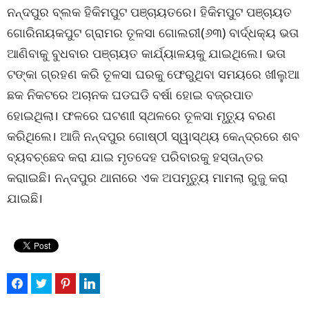
ନନ୍ଦପୁର ବ୍ଲକ ହିକିମପୁଟ ପଞ୍ଚାୟତରେ। ହିକିମପୁଟ ପଞ୍ଚାୟତ
ଗୋରିନାୟକପୁଟ ଗ୍ରାମର ତୂଳସା ଗୋଲରୀ(୬୩) ବାର୍ଦ୍ଧକ୍ୟ ଭତା
ଆଣିବାକୁ ବୁଧବାର ପଞ୍ଚାୟତ କାର୍ଯ୍ୟାଳୟକୁ ଯାଇଥିଲେ। ଭତା
ଟଙ୍କା ଗ୍ରହଣ କରି ତୂଳସା ଘରକୁ ଫେରୁଥିବା ସମୟରେ ଖୀଲୁଆ
ଛକ ନିକଟରେ ଅଚାନକ ଘଡଘଡି ବର୍ଷା ହୋଇ ବଜ୍ରପାତ
ହୋଇଥିଲା। ଫଳରେ ଘଟଣାୀ ସ୍ଥଳରେ ତୂଳସା ମୃତ୍ୟୁ ବରଣ
କରିଥିଲେ। ଆଜି ନନ୍ଦପୁର ଗୋଷ୍ଠୀ ସ୍ୱାସ୍ଥ୍ୟ କେନ୍ଦ୍ରରେ ଶବ
ବ୍ୟବଚ୍ଛେଦ କରା ଯାଇ ମୃତଦେହ ପରିବାରକୁ ହସ୍ତାନ୍ତର
କରାାଇଛି। ନନ୍ଦପୁର ଥାନାରେ ଏକ ଅପମୃତ୍ୟୁ ମାମଲା ରୁଜୁ କରା
ଯାଇଛି।