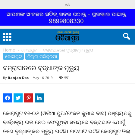
Ads
Home
କୋରାପୁଟ
ବଜ୍ରାଘାତରେ ବୃଦ୍ଧାଙ୍କ ମୃତ୍ୟୁ
କୋରାପୁଟ
ଜିଲ୍ଲା ପରିକ୍ରମା
ବଜ୍ରାଘାତରେ ବୃଦ୍ଧାଙ୍କ ମୃତ୍ୟୁ
By
Ranjan Das
-
May 16, 2019
551
କୋରାପୁଟ ୧୬-୦୫ (ଓଡିଆ ପୁଅ/ରଂଜନ କୁମାର ଦାସ) ପଞ୍ଚାୟତରୁ
ବାର୍ଦ୍ଧକ୍ୟ ଭତା ନେଇ ଫେରୁଥିବା ସମୟରେ ବଜ୍ରାଘାତ ଯୋଗୁଁ
ଜଣେ ବୃଦ୍ଧାଙ୍କର ମୃତ୍ୟୁ ଘଟିଛି। ଘଟଣାଟି ଘଟିଛି କୋରାପୁଟ ଜିଲା