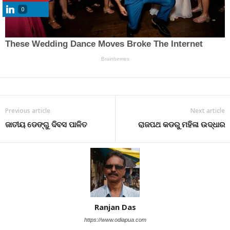
0
Previous article
Next article
ଜାତୀୟ ଡେଙ୍ଗୁ ଦିବସ ପାଳିତ
ରାଜପଥ କଡରୁ ମହିଳା ଉଦ୍ଧାର
Ranjan Das
https://www.odiapua.com