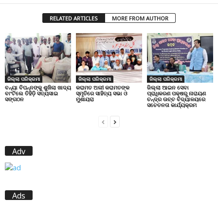
RELATED ARTICLES
MORE FROM AUTHOR
ଜିଲ୍ଲା ପରିକ୍ରମା
ଜିଲ୍ଲା ପରିକ୍ରମା
ଜିଲ୍ଲା ପରିକ୍ରମା
ବନ୍ୟା ବିପନ୍ନଙ୍କୁ ଶୁଖିଲା ଖାଦ୍ୟ
କରାମତ ଅଲୀ କରାମତଙ୍କ
ଜିଲ୍ଲା ଆଇନ ସେବା
ବାଂଟିଲେ ତିହିଡି଼ ସତ୍ୟସାଇ
ସ୍ମୃତିରେ ସାହିତ୍ୟ ସଭା ଓ
ପ୍ରାଧିକରଣ ପକ୍ଷରୁ ନାରାୟଣ
ସଙ୍ଗଠନ
ମୁଶାୟରା
ଚନ୍ଦ୍ର ଉଚ୍ଚ ବିଦ୍ୟାଳୟରେ
ସଚେତନତା କାର୍ଯ୍ୟକ୍ରମ
Adv
Ads