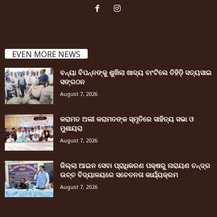
EVEN MORE NEWS
ବନ୍ୟା ବିପନ୍ନଙ୍କୁ ଶୁଖିଲା ଖାଦ୍ୟ ବାଂଟିଲେ ତିହିଡି଼ ସତ୍ୟସାଇ
ସଙ୍ଗଠନ
August 7, 2026
କରାମତ ଅଲୀ କରାମତଙ୍କ ସ୍ମୃତିରେ ସାହିତ୍ୟ ସଭା ଓ
ମୁଶାୟରା
August 7, 2026
ଜିଲ୍ଲା ଆଇନ ସେବା ପ୍ରାଧିକରଣ ପକ୍ଷରୁ ନାରାୟଣ ଚନ୍ଦ୍ର
ଉଚ୍ଚ ବିଦ୍ୟାଳୟରେ ସଚେତନତା କାର୍ଯ୍ୟକ୍ରମ
August 7, 2026