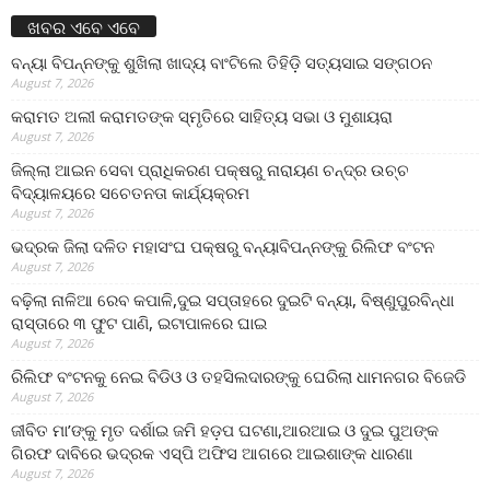
ଖବର ଏବେ ଏବେ
ବନ୍ୟା ବିପନ୍ନଙ୍କୁ ଶୁଖିଲା ଖାଦ୍ୟ ବାଂଟିଲେ ତିହିଡି଼ ସତ୍ୟସାଇ ସଙ୍ଗଠନ
August 7, 2026
କରାମତ ଅଲୀ କରାମତଙ୍କ ସ୍ମୃତିରେ ସାହିତ୍ୟ ସଭା ଓ ମୁଶାୟରା
August 7, 2026
ଜିଲ୍ଲା ଆଇନ ସେବା ପ୍ରାଧିକରଣ ପକ୍ଷରୁ ନାରାୟଣ ଚନ୍ଦ୍ର ଉଚ୍ଚ
ବିଦ୍ୟାଳୟରେ ସଚେତନତା କାର୍ଯ୍ୟକ୍ରମ
August 7, 2026
ଭଦ୍ରକ ଜିଲା ଦଳିତ ମହାସଂଘ ପକ୍ଷରୁ ବନ୍ୟାବିପନ୍ନଙ୍କୁ ରିଲିଫ ବଂଟନ
August 7, 2026
ବଢ଼ିଲା ନାଳିଆ ରେବ କପାଳି,ଦୁଇ ସପ୍ତାହରେ ଦୁଇଟି ବନ୍ୟା, ବିଷ୍ଣୁପୁରବିନ୍ଧା
ରାସ୍ତାରେ ୩ ଫୁଟ ପାଣି, ଇଟାପାଳରେ ଘାଇ
August 7, 2026
ରିଲିଫ ବଂଟନକୁ ନେଇ ବିଡିଓ ଓ ତହସିଲଦାରଙ୍କୁ ଘେରିଲା ଧାମନଗର ବିଜେଡି
August 7, 2026
ଜୀବିତ ମା’ଙ୍କୁ ମୃତ ଦର୍ଶାଇ ଜମି ହଡ଼ପ ଘଟଣା,ଆରଆଇ ଓ ଦୁଇ ପୁଅଙ୍କ
ଗିରଫ ଦାବିରେ ଭଦ୍ରକ ଏସ୍‌ପି ଅଫିସ ଆଗରେ ଆଇଶାଙ୍କ ଧାରଣା
August 7, 2026