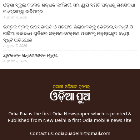
ଓଡ଼ିଶା ସ୍କୁଲ କଲେଜ ଶିକ୍ଷକ କର୍ମଚାରୀ ସମନ୍ୱୟ ସମିତି ପକ୍ଷରୁ ଗଣଶିକ୍ଷା
ମନ୍ତ୍ରୀଙ୍କୁ ଦାବିପତ୍ର
August 7, 2026
ଭଦ୍ରକ ବ୍ଲକ୍ ଉପସଭାପତି ଓ ସରପଂଚ ଜିଲାପାଳଙ୍କୁ ଭେଟିଲେ,ସାଳନ୍ଦୀ ଓ
ନାଳିଆ ନଦୀବନ୍ଧ ଗୁଡିକର ରକ୍ଷଣାବେକ୍ଷଣ ଅଭାବରୁ ମନୁଷ୍ୟକୃତ ବନ୍ୟା
ସୃଷ୍ଟି ଅଭିଯୋଗ
August 7, 2026
ଯୁବକଙ୍କ ସନ୍ଦେହଜନକ ମୃତ୍ୟୁ
August 7, 2026
Odia Pua is the first Odia Newspaper which is printed &
Published from New Delhi & first Odia mobile news site.
Contact us:
odiapuadelhi@gmail.com