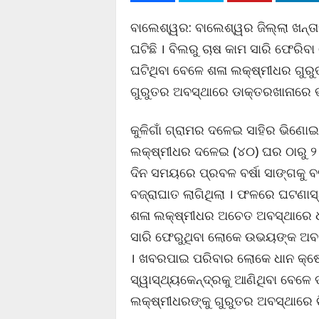
ବାଲେଶ୍ୱର: ବାଲେଶ୍ୱର ଜିଲ୍ଲା ଖନ୍ତା
ଘଟିଛି । ବିଲରୁ ଚାଷ କାମ ସାରି ଫେରିବ
ଘଟିଥିବା ବେଳେ ଶଳା ଲକ୍ଷ୍ମୀଧର ଗୁର
ଗୁରୁତର ଅବସ୍ଥାରେ ଡାକ୍ତରଖାନାରେ ଭର୍
କୁଳିଗାଁ ଗ୍ରାମର ଦଳେଇ ସାହିର ଭିଣୋଇ 
ଲକ୍ଷ୍ମୀଧର ଦଳେଇ (୪୦) ଘର ଠାରୁ ୨ କ
ଦିନ ସମୟରେ ପ୍ରବଳ ବର୍ଷା ସାଙ୍ଗକୁ 
ବଜ୍ରାଘାତ ଲାଗିଥିଲା । ଫଳରେ ଘଟଣାସ
ଶଳା ଲକ୍ଷ୍ମୀଧର ଅଚେତ ଅବସ୍ଥାରେ ଧ
ସାରି ଫେରୁଥିବା ଲୋକେ ଉଭୟଙ୍କ ଅବସ
। ଖବରପାଇ ପରିବାର ଲୋକେ ଧାନ କ୍ଷେତ
ସ୍ୱାସ୍ଥ୍ୟକେନ୍ଦ୍ରକୁ ଆଣିଥିବା ବେଳେ 
ଲକ୍ଷ୍ମୀଧରଙ୍କୁ ଗୁରୁତର ଅବସ୍ଥାରେ ଚି