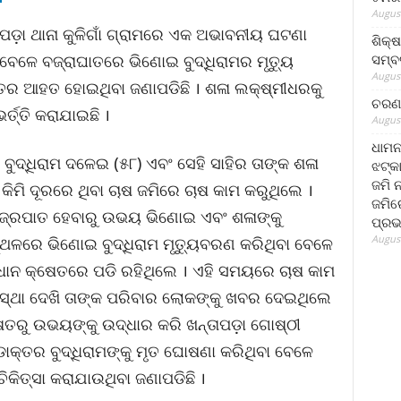
August
ପଡ଼ା ଥାନା କୁଳିଗାଁ ଗ୍ରାମରେ ଏକ ଅଭାବନୀୟ ଘଟଣା
ଶିକ୍
ସମ୍ବର
ା ବେଳେ ବଜ୍ରାଘାତରେ ଭିଣୋଇ ବୁଦ୍ଧିରାମର ମୃତ୍ୟୁ
August
ୁତର ଆହତ ହୋଇଥିବା ଜଣାପଡିଛି । ଶଳା ଲକ୍ଷ୍ମୀଧରକୁ
ଚରଣ 
ତ୍ତି କରାଯାଇଛି ।
August
ଧାମନ
ବୁଦ୍ଧିରାମ ଦଳେଇ (୫୮) ଏବଂ ସେହି ସାହିର ତାଙ୍କ ଶଳା
ଝଟ୍‌କ
ଜମି 
ିମି ଦୂରରେ ଥିବା ଚାଷ ଜମିରେ ଚାଷ କାମ କରୁଥିଲେ ।
ଜମିରେ
ବଜ୍ରପାତ ହେବାରୁ ଉଭୟ ଭିଣୋଇ ଏବଂ ଶଳାଙ୍କୁ
ପ୍ରଭ
August
୍ଥଳରେ ଭିଣୋଇ ବୁଦ୍ଧିରାମ ମୃତ୍ୟୁବରଣ କରିଥିବା ବେଳେ
ାନ କ୍ଷେତରେ ପଡି ରହିଥିଲେ । ଏହି ସମୟରେ ଚାଷ କାମ
୍ଥା ଦେଖି ତାଙ୍କ ପରିବାର ଲୋକଙ୍କୁ ଖବର ଦେଇଥିଲେ
ରୁ ଉଭୟଙ୍କୁ ଉଦ୍ଧାର କରି ଖନ୍ତାପଡ଼ା ଗୋଷ୍ଠୀ
ଡାକ୍ତର ବୁଦ୍ଧିରାମଙ୍କୁ ମୃତ ଘୋଷଣା କରିଥିବା ବେଳେ
କିତ୍ସା କରାଯାଉଥିବା ଜଣାପଡିଛି ।