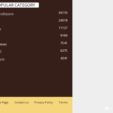
OPULAR CATEGORY
39170
ା ପରିକ୍ରମା
24318
17127
କ
9169
ୟ
7541
News
6275
ି
4241
ୁଝର
 Page
Contact us
Privacy Policy
Terms