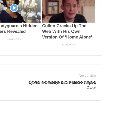
Next article
ପ୍ରମିଳା ମଲ୍ଲିକଙ୍କ ଭାଇ କ୍ଷୀରୋଦ ମଲ୍ଲିକ
ଗିରଫ