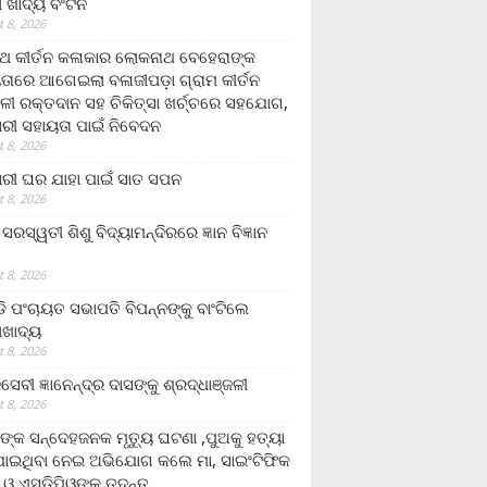
ଲା ଖାଦ୍ୟ ବଂଟନ
 8, 2026
୍ଥ କୀର୍ତନ କଳାକାର ଲୋକନାଥ ବେହେରାଙ୍କ
ତାରେ ଆଗେଇଲା ବଳାଜୀପଡ଼ା ଗ୍ରାମ କୀର୍ତନ
ଳୀ ରକ୍ତଦାନ ସହ ଚିକିତ୍ସା ଖର୍ଚ୍ଚରେ ସହଯୋଗ,
ରୀ ସହାୟତା ପାଇଁ ନିବେଦନ
 8, 2026
ରୀ ଘର ଯାହା ପାଇଁ ସାତ ସପନ
 8, 2026
ି଼ ସରସ୍ୱତୀ ଶିଶୁ ବିଦ୍ୟାମନ୍ଦିରରେ ଜ୍ଞାନ ବିଜ୍ଞାନ
 8, 2026
ଡି ପଂଚାୟତ ସଭାପତି ବିପନ୍ନଙ୍କୁ ବାଂଟିଲେ
ଲାଖାଦ୍ୟ
 8, 2026
େବୀ ଜ୍ଞାନେନ୍ଦ୍ର ଦାସଙ୍କୁ ଶ୍ରଦ୍ଧାଞ୍ଜଳୀ
 8, 2026
ଙ୍କ ସନ୍ଦେହଜନକ ମୃତ୍ୟୁ ଘଟଣା ,ପୁଅକୁ ହତ୍ୟା
ଯାଇଥିବା ନେଇ ଅଭିଯୋଗ କଲେ ମା, ସାଇଂଟିଫିକ
 ଓ ଏସଡ଼ିପିଓଙ୍କ ତଦନ୍ତ