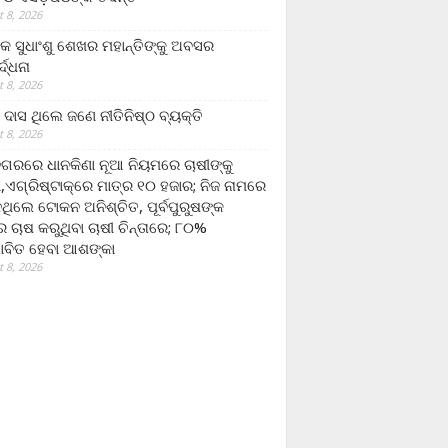
 8, 2026
ଷକ ସୁଧାଂଶୁ ଶେଖର ମହାନ୍ତିଙ୍କୁ ଅବସର
୍ଦ୍ଧନା
 8, 2026
ଦାସ ଥିଲେ ଜଣେ ନୀତିନିଷ୍ଠ ବ୍ୟକ୍ତି
 8, 2026
ଗରରେ ଧାନକିଣା ନୂଆ ନିୟମରେ ଚାଷୀଙ୍କୁ
ା,ଏଗ୍ରିଷ୍ଟାକ୍‌ରେ ମାତ୍ର ୧୦ ହଜାର; ନିଜ ନାମରେ
ନଥିଲେ ଟୋକନ ଅନିଶ୍ଚିତ, ପୂର୍ବପୁରୁଷଙ୍କ
 ଚାଷ କରୁଥିବା ଚାଷୀ ଚିନ୍ତାରେ; ୮୦%
ାବିତ ହେବା ଆଶଙ୍କା
 8, 2026