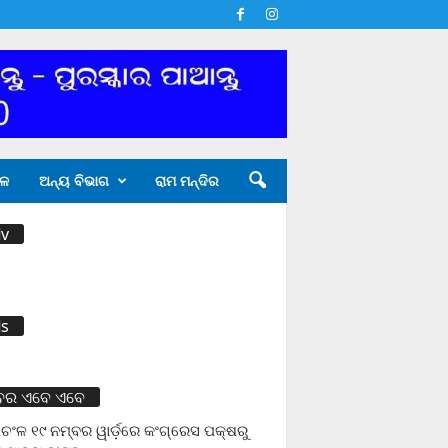
ଳ
ଅନ୍ୟ ବିଭାଗ
ରାମ ମନ୍ଦିର
v
s
ବର ଏବେ ଏବେ
ଚଂଳ ୧୯ ନମ୍ବର ୱାର୍ଡ଼ରେ କଂଗ୍ରେସ ପକ୍ଷରୁ