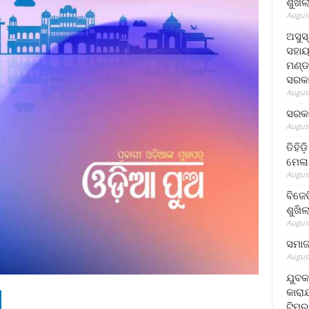
ଶୁଖି
August
ଅସୁସ
ସହାୟ
ମଣ୍ଡ
ସରକା
August
ସରକା
August
ତିହିଡ
ମେଳା
August
ବିଜେ
ଶୁଖି
August
ସମାଜସ
August
ଯୁବକ
କାରା
ଟିମର