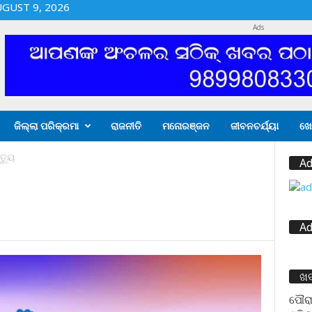
GUST 9, 2026
Ads
ଜିଲ୍ଲା ପରିକ୍ରମା
ରାଜନୀତି
ମନୋରଞ୍ଜନ
ଜୀବନଚର୍ଯ୍ୟା
ଖେ
ତ୍ୟୁ
Ad
Ad
ଖ
ପୌରା