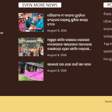
EVEN MORE NEWS
P
ଜିଲ୍ଲ
ପୌରାଚଂଳ ୧୯ ନମ୍ବର ୱାର୍ଡ଼ରେ
କଂଗ୍ରେସ ପକ୍ଷରୁ ଶୁଖିଲା ଖାଦ୍ୟ
ଓଡ଼ିଶା
ବଂଟନ
ଭଦ୍ର
August 8, 2026
ew
ଜାତୀ
ଅସୁସ୍ଥ କୀର୍ତନ କଳାକାର ଲୋକନାଥ
Top 
ବେହେରାଙ୍କ ସହାୟତାରେ ଆଗେଇଲା
ବଳାଜୀପଡ଼ା ଗ୍ରାମ କୀର୍ତନ ମଣ୍ଡଳୀ...
ରାଜନୀତ
August 8, 2026
କେନ୍ଦ
ସରକାରୀ ଘର ଯାହା ପାଇଁ ସାତ ସପନ
August 8, 2026
Home