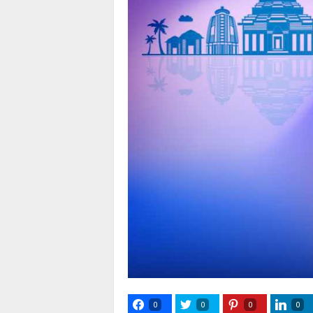
0
0
0
0