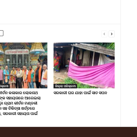
ିକ୍ରମା
ଜିଲ୍ଲା ପରିକ୍ରମା
କୀର୍ତନ କଳାକାର ଲୋକନାଥ
ସରକାରୀ ଘର ଯାହା ପାଇଁ ସାତ ସପନ
ଙ୍କ ସହାୟତାରେ ଆଗେଇଲା
ା ଗ୍ରାମ କୀର୍ତନ ମଣ୍ଡଳୀ
ସହ ଚିକିତ୍ସା ଖର୍ଚ୍ଚରେ
 ସରକାରୀ ସହାୟତା ପାଇଁ