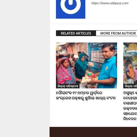
https://www.odiapua.com
RELATED ARTICLES
MORE FROM AUTHOR
ଜିଲ୍ଲା ପରିକ୍ରମା
ଜିଲ୍ଲା ପର
ପୌରାଚଂଳ ୧୯ ନମ୍ବର ୱାର୍ଡ଼ରେ
ଅସୁସ୍ଥ 
କଂଗ୍ରେସ ପକ୍ଷରୁ ଶୁଖିଲା ଖାଦ୍ୟ ବଂଟନ
ବେହେରା
ବଳାଜୀପଡ଼
ରକ୍ତଦାନ 
ସହଯୋଗ,
ନିବେଦନ