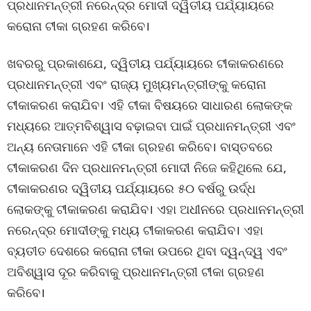
ପ୍ରଧାନମନ୍ତ୍ରୀ ନରେନ୍ଦ୍ର ମୋଦୀ ଦ୍ୱିତୀୟ ପର୍ଯ୍ୟାୟରେ
କରୋନା ଟୀକା ଗ୍ରହଣ କରିବେ।
ଖବରରୁ ପ୍ରକାଶଯେ, ଦ୍ୱିତୀୟ ପର୍ଯ୍ୟାୟରେ ଟୀକାକରଣରେ
ପ୍ରଧାନମନ୍ତ୍ରୀ ଏବଂ ରାଜ୍ୟ ମୁଖ୍ୟମନ୍ତ୍ରୀଙ୍କୁ କରୋନା
ଟୀକାକରଣ କରାଯିବ। ଏହି ଟୀକା ବିଷୟରେ ସାଧାରଣ ଲୋକଙ୍କ
ମଧ୍ୟରେ ଆତ୍ମବିଶ୍ୱାସ ବଢ଼ାଇବା ପାଇଁ ପ୍ରଧାନମନ୍ତ୍ରୀ ଏବଂ
ଅନ୍ୟ ନେତାମାନେ ଏହି ଟୀକା ଗ୍ରହଣ କରିବେ। ବାସ୍ତବରେ
ଟୀକାକରଣ ଦିନ ପ୍ରଧାନମନ୍ତ୍ରୀ ମୋଦୀ ନିଜେ କହିଥିଲେ ଯେ,
ଟୀକାକରଣର ଦ୍ୱିତୀୟ ପର୍ଯ୍ୟାୟରେ ୫୦ ବର୍ଷରୁ ଉର୍ଦ୍ଧ
ଲୋକଙ୍କୁ ଟୀକାକରଣ କରାଯିବ। ଏହା ଅଧୀନରେ ପ୍ରଧାନମନ୍ତ୍ରୀ
ନରେନ୍ଦ୍ର ମୋଦୀଙ୍କୁ ମଧ୍ୟ ଟୀକାକରଣ କରାଯିବ। ଏହା
ବ୍ୟତୀତ ଦେଶରେ କରୋନା ଟୀକା ଉପରେ ଥିବା ଦ୍ୱନ୍ଦ୍ୱ ଏବଂ
ଅବିଶ୍ୱାସ ଦୂର କରିବାକୁ ପ୍ରଧାନମନ୍ତ୍ରୀ ଟୀକା ଗ୍ରହଣ
କରିବେ।