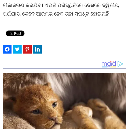
ଟୀକାକରଣ କରାଯିବ। ଏଭଳି ପରିସ୍ଥିତିରେ ଦେଶରେ ଦ୍ୱିତୀୟ
ପର୍ଯ୍ୟାୟ କେବେ ଆରମ୍ଭ ହେବ ତାହା ସ୍ପଷ୍ଟ ହୋଇନାହିଁ।