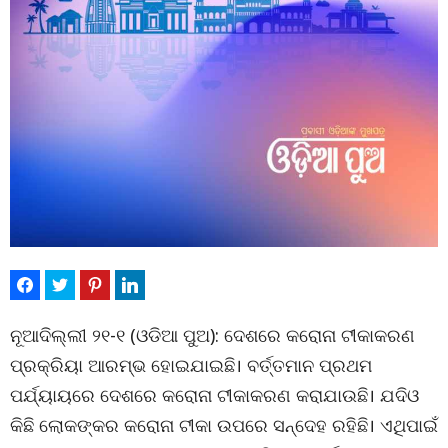
ନୂଆଦିଲ୍ଲୀ ୨୧-୧ (ଓଡିଆ ପୁଅ): ଦେଶରେ କରୋନା ଟୀକାକରଣ
ପ୍ରକ୍ରିୟା ଆରମ୍ଭ ହୋଇଯାଇଛି। ବର୍ତ୍ତମାନ ପ୍ରଥମ
ପର୍ଯ୍ୟାୟରେ ଦେଶରେ କରୋନା ଟୀକାକରଣ କରାଯାଉଛି। ଯଦିଓ
କିଛି ଲୋକଙ୍କର କରୋନା ଟୀକା ଉପରେ ସନ୍ଦେହ ରହିଛି। ଏଥିପାଇଁ