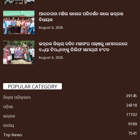
ଆଗରପଡା ମହିଳା କଲେଜ ପରିଦର୍ଶନ କଲେ ଭଦ୍ରକ
ବିଧାୟକ
August 6, 2026
ଭଦ୍ରକ ଜିଲ୍ଲା ଦଳିତ ମହାସଂଘ ପକ୍ଷରୁ ଧାମନଗରରେ
ବନ୍ୟା ବିପନ୍ନଙ୍କୁ ରିଲିଫ ସାମଗ୍ରୀ ବଂଟନ
August 6, 2026
POPULAR CATEGORY
39145
ଜିଲ୍ଲା ପରିକ୍ରମା
24318
ଓଡ଼ିଶା
17102
ଭଦ୍ରକ
9169
ଜାତୀୟ
7541
Top News