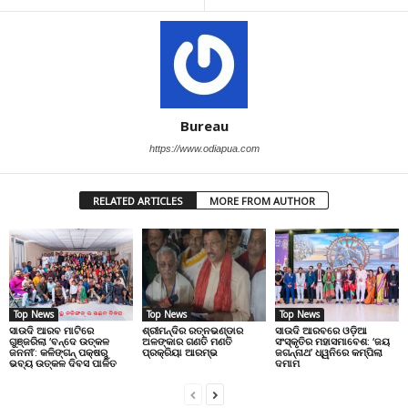
Bureau
https://www.odiapua.com
RELATED ARTICLES
MORE FROM AUTHOR
Top News
Top News
Top News
ସାଉଦି ଆରବ ମାଟିରେ
ଶ୍ରୀମନ୍ଦିର ରତ୍ନଭଣ୍ଡାର
ସାଉଦି ଆରବରେ ଓଡ଼ିଆ
ଗୁଞ୍ଜରିଲା ‘ବନ୍ଦେ ଉତ୍କଳ
ଅଳଙ୍କାର ଗଣତି ମଣତି
ସଂସ୍କୃତିର ମହାସମାବେଶ: ‘ଜୟ
ଜନନୀ’: କଳିଙ୍ଗନ୍ ପକ୍ଷରୁ
ପ୍ରକ୍ରିୟା ଆରମ୍ଭ
ଜଗନ୍ନାଥ’ ଧ୍ୱନିରେ କମ୍ପିଲା
ଭବ୍ୟ ଉତ୍କଳ ଦିବସ ପାଳିତ
ଦମାମ