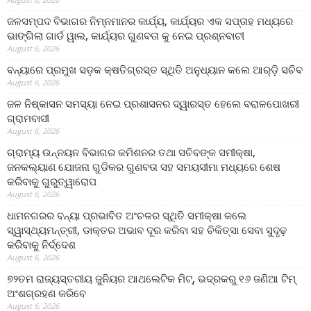
ଜଳସମ୍ପଦ ବିଭାଗର ନିମ୍ନମାନର କାର୍ଯ୍ୟ, କାର୍ଯ୍ୟର ଏକ ସପ୍ତାହ ମଧ୍ୟରେ
ଭାଙ୍ଗିଲା ଗାର୍ଡ ୱାଲ, କାର୍ଯ୍ୟର ଗୁଣବତା କୁ ନେଇ ପ୍ରଶ୍ନବାଚୀ
August 6, 2026
ବନ୍ୟାରେ ପ୍ରମୁଖ ସଡ଼କ କ୍ଷତିଗ୍ରସ୍ତ ସ୍ଥିତି ଅନୁଧ୍ୟାନ କଲେ ଆର୍‌ଡ଼ି ସଚିବ
August 6, 2026
ଜଳ ନିଷ୍କାସନ ସମସ୍ୟା ନେଇ ପ୍ରଶାସନର ଦ୍ୱାରସ୍ତ ହେଲେ ବରାଳପୋଖରୀ
ଗ୍ରାମବାସୀ
August 6, 2026
ଗ୍ରାମ୍ୟ ଉନ୍ନୟନ ବିଭାଗର କମିଶନର ତଥା ସଚିବଙ୍କ ସମୀକ୍ଷା,
ଜନକଲ୍ୟାଣ ଯୋଜନା ଗୁଡିକର ଗୁଣବତା ସହ ସମୟସୀମା ମଧ୍ୟରେ ଶେଷ
କରିବାକୁ ଗୁରୁତ୍ୱାରୋପ
August 6, 2026
ଧାମନଗରର ବନ୍ୟା ପ୍ରଭାବିତ ଅଂଚଳର ସ୍ଥିତି ସମୀକ୍ଷା କଲେ
ସ୍ୱାସ୍ଥ୍ୟମନ୍ତ୍ରୀ, ଡାକ୍ତର ଅଭାବ ଦୂର କରିବା ସହ ଚିକିତ୍ସା ସେବା ସୁଦୃଢ଼
କରିବାକୁ ନିର୍ଦ୍ଦେଶ
August 6, 2026
୭୨ତମ ରାଜ୍ୟସ୍ତରୀୟ ଜୁନିୟର ଆଥଲେଟିକ ମିଟ୍‌, ଭଦ୍ରକରୁ ୧୬ ଜଣିଆ ଟିମ୍
ଅଂଶଗ୍ରହଣ କରିବେ
August 6, 2026