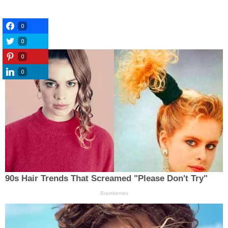
0
0
0
0