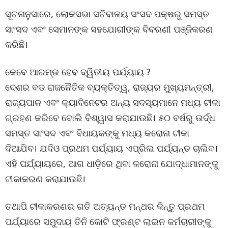
ସୂଚନାନୁସାରେ, ଲୋକସଭା ସଚିବାଳୟ ସଂସଦ ପକ୍ଷରୁ ସମସ୍ତ
ସାଂସଦ ଏବଂ ସେମାନଙ୍କ ସହଯୋଗୀଙ୍କ ବିବରଣୀ ପଞ୍ଜିକରଣ
କରିଛି।
କେବେ ଆରମ୍ଭ ହେବ ଦ୍ୱିତୀୟ ପର୍ଯ୍ୟାୟ ?
ଦେଶର ବଡ ରାଜନୈତିକ ବ୍ୟକ୍ତିତ୍ୱ, ରାଜ୍ୟର ମୁଖ୍ୟମନ୍ତ୍ରୀ,
ରାଜ୍ୟପାଳ ଏବଂ କ୍ୟାବିନେଟର ଅନ୍ୟ ସଦସ୍ୟମାନେ ମଧ୍ୟ ଟୀକା
ଗ୍ରହଣ କରିବେ ବୋଲି ବିଶ୍ୱାସ କରାଯାଉଛି। ୫୦ ବର୍ଷରୁ ଉର୍ଦ୍ଧ
ସମସ୍ତ ସାଂସଦ ଏବଂ ବିଧାୟକଙ୍କୁ ମଧ୍ୟ କରୋନା ଟୀକା
ଦିଆଯିବ। ଯଦିଓ ପ୍ରଥମ ପର୍ଯ୍ୟାୟ ଏପ୍ରିଲ ପର୍ଯ୍ୟନ୍ତ ଚାଲିବ।
ଏହି ପର୍ଯ୍ୟାୟରେ, ଆଗ ଧାଡ଼ିରେ ଥିବା କରୋନା ଯୋଦ୍ଧାମାନଙ୍କୁ
ଟୀକାକରଣ କରାଯାଉଛି।
ତଥାପି ଟୀକାକରଣର ଗତି ଅତ୍ୟନ୍ତ ମନ୍ଥର କିନ୍ତୁ ପ୍ରଥମ
ପର୍ଯ୍ୟାରେ ସମୁଦାୟ ତିନି କୋଟି ଫ୍ରଣ୍ଟ ଲାଇନ କର୍ମଚାରୀଙ୍କୁ