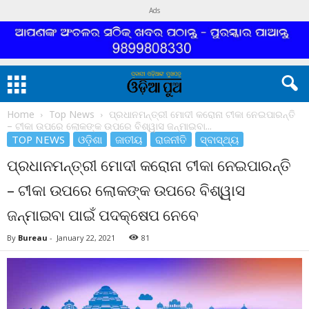
Ads
Home
Top News
ପ୍ରଧାନମନ୍ତ୍ରୀ ମୋଦୀ କରୋନା ଟୀକା ନେଇପାରନ୍ତି
– ଟୀକା ଉପରେ ଲୋକଙ୍କ ଉପରେ ବିଶ୍ୱାସ ଜନ୍ମାଇବା...
TOP NEWS
ଓଡ଼ିଶା
ଜାତୀୟ
ରାଜନୀତି
ସ୍ବାସ୍ଥ୍ୟ
ପ୍ରଧାନମନ୍ତ୍ରୀ ମୋଦୀ କରୋନା ଟୀକା ନେଇପାରନ୍ତି
– ଟୀକା ଉପରେ ଲୋକଙ୍କ ଉପରେ ବିଶ୍ୱାସ
ଜନ୍ମାଇବା ପାଇଁ ପଦକ୍ଷେପ ନେବେ
By
Bureau
-
January 22, 2021
81