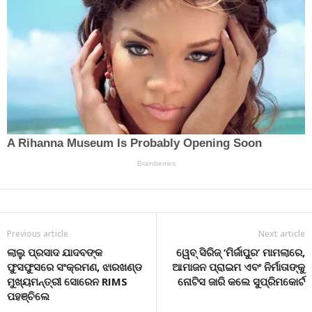
Previous article
Next article
ଲାଲୁ ପ୍ରସାଦ ଯାଦବଙ୍କ
ୱେବ୍ ସିରିଜ୍ ‘ମିର୍ଜାପୁର’ ମାମଲାରେ,
ଫୁସଫୁସରେ ସଂକ୍ରମଣ, ଝାରଖଣ୍ଡ
ଆମାଜନ ପ୍ରାଇମ ଏବଂ ନିର୍ମାତାଙ୍କୁ
ମୁଖ୍ୟମନ୍ତ୍ରୀ ସୋରେନ RIMS
ନୋଟିସ ଜାରି କଲେ ସୁପ୍ରିମକୋର୍ଟ
ପହଞ୍ଚିଲେ