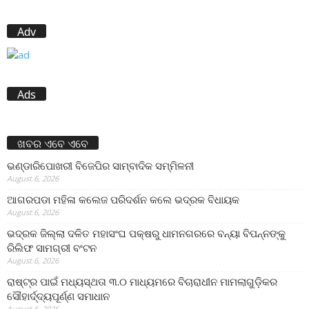
Adv
Ads
ଖବର ଏବେ ଏବେ
ଭଣ୍ଡାରିପୋଖରୀ ବିଜେପିର ସାମ୍ବାଦିକ ସମ୍ମିଳନୀ
August 6, 2026
ଆଗରପଡା ମହିଳା କଲେଜ ପରିଦର୍ଶନ କଲେ ଭଦ୍ରକ ବିଧାୟକ
August 6, 2026
ଭଦ୍ରକ ଜିଲ୍ଲା ଦଳିତ ମହାସଂଘ ପକ୍ଷରୁ ଧାମନଗରରେ ବନ୍ୟା ବିପନ୍ନଙ୍କୁ
ରିଲିଫ ସାମଗ୍ରୀ ବଂଟନ
August 6, 2026
ରାଷ୍ଟ୍ର ପାଇଁ ମଧ୍ୟସ୍ଥତା ୩.୦ ମାଧ୍ୟମରେ ବିଚାରାଧୀନ ମାମଲାଗୁଡ଼ିକର
ସୌହାର୍ଦ୍ଦ୍ୟପୂର୍ଣ୍ଣ ସମାଧାନ
August 6, 2026