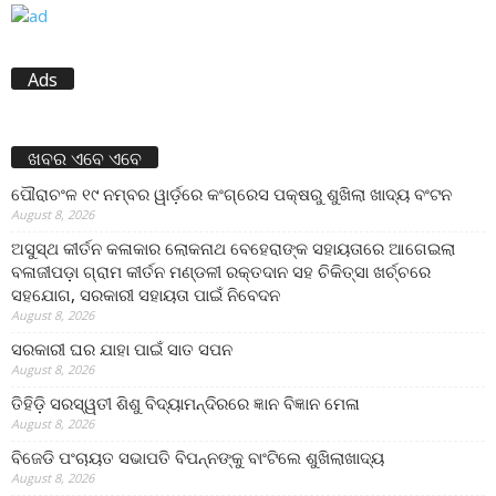
Ads
ଖବର ଏବେ ଏବେ
ପୌରାଚଂଳ ୧୯ ନମ୍ବର ୱାର୍ଡ଼ରେ କଂଗ୍ରେସ ପକ୍ଷରୁ ଶୁଖିଲା ଖାଦ୍ୟ ବଂଟନ
August 8, 2026
ଅସୁସ୍ଥ କୀର୍ତନ କଳାକାର ଲୋକନାଥ ବେହେରାଙ୍କ ସହାୟତାରେ ଆଗେଇଲା
ବଳାଜୀପଡ଼ା ଗ୍ରାମ କୀର୍ତନ ମଣ୍ଡଳୀ ରକ୍ତଦାନ ସହ ଚିକିତ୍ସା ଖର୍ଚ୍ଚରେ
ସହଯୋଗ, ସରକାରୀ ସହାୟତା ପାଇଁ ନିବେଦନ
August 8, 2026
ସରକାରୀ ଘର ଯାହା ପାଇଁ ସାତ ସପନ
August 8, 2026
ତିହିଡି଼ ସରସ୍ୱତୀ ଶିଶୁ ବିଦ୍ୟାମନ୍ଦିରରେ ଜ୍ଞାନ ବିଜ୍ଞାନ ମେଳା
August 8, 2026
ବିଜେଡି ପଂଚାୟତ ସଭାପତି ବିପନ୍ନଙ୍କୁ ବାଂଟିଲେ ଶୁଖିଲାଖାଦ୍ୟ
August 8, 2026