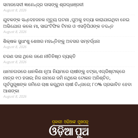
ସମାଜସେବୀ ଜ୍ଞାନେନ୍ଦ୍ର ଦାସଙ୍କୁ ଶ୍ରଦ୍ଧାଞ୍ଜଳୀ
August 8, 2026
ଯୁବକଙ୍କ ସନ୍ଦେହଜନକ ମୃତ୍ୟୁ ଘଟଣା ,ପୁଅକୁ ହତ୍ୟା କାରାଯାଇଥିବା ନେଇ
ଅଭିଯୋଗ କଲେ ମା, ସାଇଂଟିଫିକ ଟିମର ଓ ଏସଡ଼ିପିଓଙ୍କ ତଦନ୍ତ
August 8, 2026
ଶିକ୍ଷକ ସୁଧାଂଶୁ ଶେଖର ମହାନ୍ତିଙ୍କୁ ଅବସର ସମ୍ବର୍ଦ୍ଧନା
August 8, 2026
ଚରଣ ଦାସ ଥିଲେ ଜଣେ ନୀତିନିଷ୍ଠ ବ୍ୟକ୍ତି
August 8, 2026
ଧାମନଗରରେ ଧାନକିଣା ନୂଆ ନିୟମରେ ଚାଷୀଙ୍କୁ ଝଟ୍‌କା,ଏଗ୍ରିଷ୍ଟାକ୍‌ରେ
ମାତ୍ର ୧୦ ହଜାର; ନିଜ ନାମରେ ଜମି ନଥିଲେ ଟୋକନ ଅନିଶ୍ଚିତ,
ପୂର୍ବପୁରୁଷଙ୍କ ଜମିରେ ଚାଷ କରୁଥିବା ଚାଷୀ ଚିନ୍ତାରେ; ୮୦% ପ୍ରଭାବିତ ହେବା
ଆଶଙ୍କା
August 8, 2026