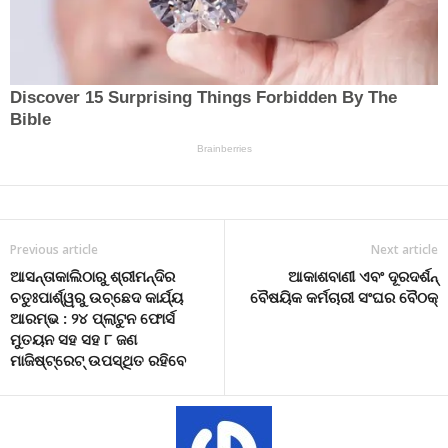
Previous article
Next article
ଆସନ୍ତାକାଲିଠାରୁ ଶ୍ରୀମନ୍ଦିର
ଆକାଶବାଣୀ ଏବଂ ଦୂରଦର୍ଶନ୍
ଚତୁଃପାର୍ଶ୍ୱରୁ ଉଚ୍ଛେଦ କାର୍ଯ୍ୟ
ବୈଷୟିକ କର୍ମଚାରୀ ସଂଘର ବୈଠକ୍
ଆରମ୍ଭ : ୨୪ ପ୍ଲାଟୁନ ଫୋର୍ସ
ମୁତୟନ ସହ ସହ ୮ ଜଣ
ମାଜିଷ୍ଟ୍ରେଟ୍‌ ଉପସ୍ଥିତ ରହିବେ