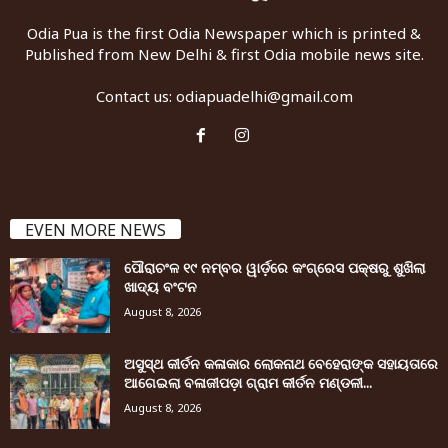
Odia Pua is the first Odia Newspaper which is printed &
Published from New Delhi & first Odia mobile news site.
Contact us:
odiapuadelhi@gmail.com
EVEN MORE NEWS
ପୌରାଚଂଳ ୧୯ ନମ୍ବର ୱାର୍ଡ଼ରେ କଂଗ୍ରେସ ପକ୍ଷରୁ ଶୁଖିଲା
ଖାଦ୍ୟ ବଂଟନ
August 8, 2026
ଅସୁସ୍ଥ କୀର୍ତନ କଳାକାର ଲୋକନାଥ ବେହେରାଙ୍କ ସହାୟତାରେ
ଆଗେଇଲା ବଳାଜୀପଡ଼ା ଗ୍ରାମ କୀର୍ତନ ମଣ୍ଡଳୀ...
August 8, 2026