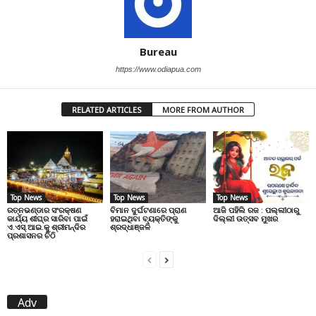
Bureau
https://www.odiapua.com
RELATED ARTICLES
MORE FROM AUTHOR
Top News
Top News
Top News
ରତ୍ନଭଣ୍ଡାର ସଂରକ୍ଷଣ
ବିମାନ ଦୁର୍ଘଟଣାରେ ପ୍ରାଣ
ଆଜି ପହିଲି ରଜ : ପଲ୍ଲୀଠାରୁ
କାର୍ଯ୍ୟ ଶୀଘ୍ର ସାରିବା ପାଇଁ
ହରାଇଥିବା ବ୍ୟକ୍ତିଙ୍କୁ
ଦିଲ୍ଲୀ ଉତ୍ସବ ମୁଖର
ଏ.ଏସ୍.ଆଇ.କୁ ଶ୍ରୀମନ୍ଦିର
ଶ୍ରଦ୍ଧାଞ୍ଜଳି
ପ୍ରଶାସନର ଚିଠି
Adv