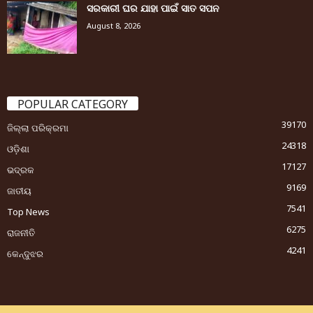
ସରକାରୀ ଘର ଯାହା ପାଇଁ ସାତ ସପନ
August 8, 2026
POPULAR CATEGORY
39170
ଜିଲ୍ଲା ପରିକ୍ରମା
24318
ଓଡ଼ିଶା
17127
ଭଦ୍ରକ
9169
ଜାତୀୟ
7541
Top News
6275
ରାଜନୀତି
4241
କେନ୍ଦୁଝର