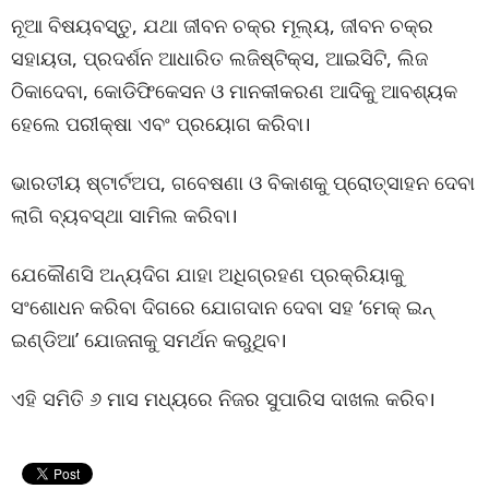
ନୂଆ ବିଷୟବସ୍ତୁ, ଯଥା ଜୀବନ ଚକ୍ର ମୂଲ୍ୟ, ଜୀବନ ଚକ୍ର
ସହାୟତା, ପ୍ରଦର୍ଶନ ଆଧାରିତ ଲଜିଷ୍ଟିକ୍ସ, ଆଇସିଟି, ଲିଜ
ଠିକାଦେବା, କୋଡିଫିକେସନ ଓ ମାନକୀକରଣ ଆଦିକୁ ଆବଶ୍ୟକ
ହେଲେ ପରୀକ୍ଷା ଏବଂ ପ୍ରୟୋଗ କରିବା।
ଭାରତୀୟ ଷ୍ଟାର୍ଟଅପ, ଗବେଷଣା ଓ ବିକାଶକୁ ପ୍ରୋତ୍ସାହନ ଦେବା
ଲାଗି ବ୍ୟବସ୍ଥା ସାମିଲ କରିବା।
ଯେକୌଣସି ଅନ୍ୟଦିଗ ଯାହା ଅଧିଗ୍ରହଣ ପ୍ରକ୍ରିୟାକୁ
ସଂଶୋଧନ କରିବା ଦିଗରେ ଯୋଗଦାନ ଦେବା ସହ ‘ମେକ୍ ଇନ୍
ଇଣ୍ଡିଆ’ ଯୋଜନାକୁ ସମର୍ଥନ କରୁଥିବ।
ଏହି ସମିତି ୬ ମାସ ମଧ୍ୟରେ ନିଜର ସୁପାରିସ ଦାଖଲ କରିବ।