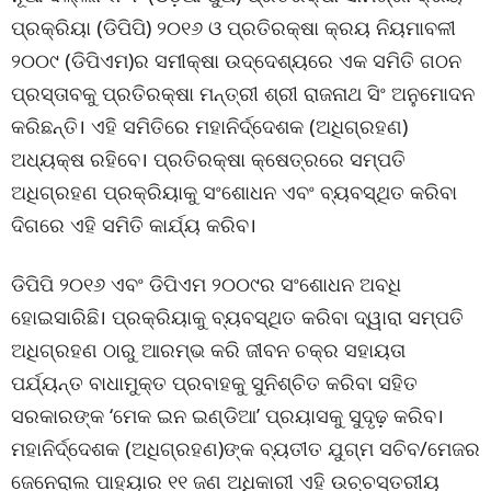
ପ୍ରକ୍ରିୟା (ଡିପିପି) ୨୦୧୬ ଓ ପ୍ରତିରକ୍ଷା କ୍ରୟ ନିୟମାବଳୀ
୨୦୦୯ (ଡିପିଏମ)ର ସମୀକ୍ଷା ଉଦ୍ଦେଶ୍ୟରେ ଏକ ସମିତି ଗଠନ
ପ୍ରସ୍ତାବକୁ ପ୍ରତିରକ୍ଷା ମନ୍ତ୍ରୀ ଶ୍ରୀ ରାଜନାଥ ସିଂ ଅନୁମୋଦନ
କରିଛନ୍ତି। ଏହି ସମିତିରେ ମହାନିର୍ଦ୍ଦେଶକ (ଅଧିଗ୍ରହଣ)
ଅଧ୍ୟକ୍ଷ ରହିବେ। ପ୍ରତିରକ୍ଷା କ୍ଷେତ୍ରରେ ସମ୍ପତି
ଅଧିଗ୍ରହଣ ପ୍ରକ୍ରିୟାକୁ ସଂଶୋଧନ ଏବଂ ବ୍ୟବସ୍ଥିତ କରିବା
ଦିଗରେ ଏହି ସମିତି କାର୍ଯ୍ୟ କରିବ।
ଡିପିପି ୨୦୧୬ ଏବଂ ଡିପିଏମ ୨୦୦୯ର ସଂଶୋଧନ ଅବଧି
ହୋଇସାରିଛି। ପ୍ରକ୍ରିୟାକୁ ବ୍ୟବସ୍ଥିତ କରିବା ଦ୍ୱାରା ସମ୍ପତି
ଅଧିଗ୍ରହଣ ଠାରୁ ଆରମ୍ଭ କରି ଜୀବନ ଚକ୍ର ସହାୟତା
ପର୍ଯ୍ୟନ୍ତ ବାଧାମୁକ୍ତ ପ୍ରବାହକୁ ସୁନିଶ୍ଚିତ କରିବା ସହିତ
ସରକାରଙ୍କ ‘ମେକ ଇନ ଇଣ୍ଡିଆ’ ପ୍ରୟାସକୁ ସୁଦୃଢ଼ କରିବ।
ମହାନିର୍ଦ୍ଦେଶକ (ଅଧିଗ୍ରହଣ)ଙ୍କ ବ୍ୟତୀତ ଯୁଗ୍ମ ସଚିବ/ମେଜର
ଜେନେରାଲ ପାହ୍ୟାର ୧୧ ଜଣ ଅଧିକାରୀ ଏହି ଉଚ୍ଚସ୍ତରୀୟ