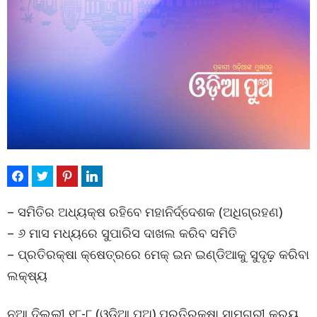
– ସମିତିର ଅଧ୍ୟକ୍ଷ ରହିବେ ମହାନିର୍ଦ୍ଦେଶକ (ଅଧିଗ୍ରହଣ)
– ୬ ମାସ ମଧ୍ୟରେ ସୁପାରିସ ଦାଖଲ କରିବ ସମିତି
– ପ୍ରତିରକ୍ଷା କ୍ଷେତ୍ରରେ ମେକ୍ ଇନ ଇଣ୍ଡିଆକୁ ସୁଦୃଢ଼ କରିବା
ଲକ୍ଷ୍ୟ
ନୂଆ ଦିଲ୍ଲୀ ୧୮-୮ (ଓଡ଼ିଆ ପୁଅ) ପ୍ରତିରକ୍ଷା ସାମଗ୍ରୀ କ୍ରୟ