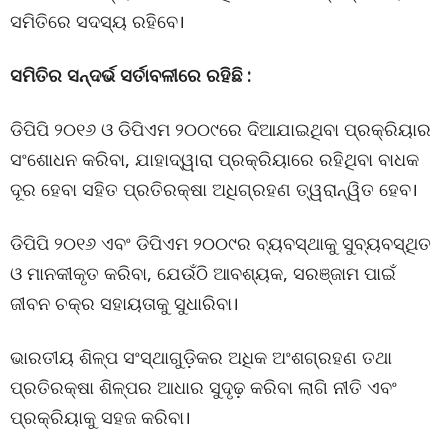
ସମିତିରେ ସଦସ୍ୟ ରହିବେ।
ସମିତିର ସନ୍ଦର୍ଭ ସର୍ତାବଳୀରେ ରହିଛି :
ଡିପିପି ୨୦୧୬ ଓ ଡିପିଏମ ୨୦୦୯ରେ ଦିଆଯାଇଥିବା ପ୍ରକ୍ରିୟାର
ସଂଶୋଧନ କରିବା, ଯାହାଦ୍ୱାରା ପ୍ରକ୍ରିୟାରେ ରହିଥିବା ବାଧକ
ଦୂର ହେବା ସହିତ ପ୍ରତିରକ୍ଷା ଅଧିଗ୍ରହଣ ତ୍ୱରାନ୍ୱିତ ହେବ।
ଡିପିପି ୨୦୧୬ ଏବଂ ଡିପିଏମ ୨୦୦୯ର ବ୍ୟବସ୍ଥାକୁ ସୁବ୍ୟବସ୍ଥିତ
ଓ ମାନକୀକୃତ କରିବା, ଯେଉଁଠି ଆବଶ୍ୟକ, ସରଞ୍ଜାମ ପାଇଁ
ଜୀବନ ଚକ୍ର ସହାୟତାକୁ ସୁଧାରିବା।
ଭାରତୀୟ ଶିଳ୍ପ ସଂସ୍ଥାଗୁଡ଼ିକର ଅଧିକ ଅଂଶଗ୍ରହଣ ତଥା
ପ୍ରତିରକ୍ଷା ଶିଳ୍ପର ଆଧାର ସୁଦୃଢ଼ କରିବା ଲାଗି ନୀତି ଏବଂ
ପ୍ରକ୍ରିୟାକୁ ସହଜ କରିବା।