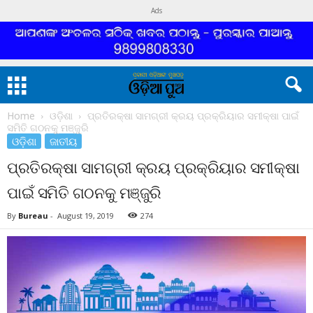
Ads
Home
ଓଡ଼ିଶା
ପ୍ରତିରକ୍ଷା ସାମଗ୍ରୀ କ୍ରୟ ପ୍ରକ୍ରିୟାର ସମୀକ୍ଷା ପାଇଁ
ସମିତି ଗଠନକୁ ମଞ୍ଜୁରି
ଓଡ଼ିଶା
ଜାତୀୟ
ପ୍ରତିରକ୍ଷା ସାମଗ୍ରୀ କ୍ରୟ ପ୍ରକ୍ରିୟାର ସମୀକ୍ଷା
ପାଇଁ ସମିତି ଗଠନକୁ ମଞ୍ଜୁରି
By
Bureau
-
August 19, 2019
274