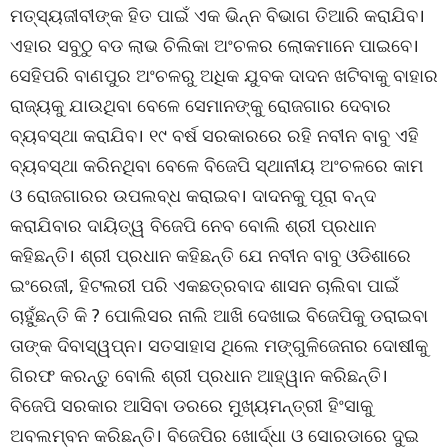
ମତ୍ସ୍ୟଜୀବୀଙ୍କ ହିତ ପାଇଁ ଏକ ଭିନ୍ନ ବିଭାଗ ତିଆରି କରାଯିବ।
ଏହାର ସବୁଠୁ ବଡ ଲାଭ ଚିଲିକା ଅଂଚଳର ଲୋକମାନେ ପାଇବେ।
ସେହିପରି ବାଣପୁର ଅଂଚଳରୁ ଅଧିକ ଯୁବକ ଦାଦନ ଖଟିବାକୁ ବାହାର
ରାଜ୍ୟକୁ ଯାଉଥିବା ବେଳେ ସେମାନଙ୍କୁ ରୋଜଗାର ଦେବାର
ବ୍ୟବସ୍ଥା କରାଯିବ। ୧୯ ବର୍ଷ ସରକାରରେ ରହି ନବୀନ ବାବୁ ଏହି
ବ୍ୟବସ୍ଥା କରିନଥିବା ବେଳେ ବିଜେପି ସ୍ଥାନୀୟ ଅଂଚଳରେ କାମ
ଓ ରୋଜଗାରର ଉପଲବ୍ଧ କରାଇବ। ଦାଦନକୁ ପୂରା ବନ୍ଦ
କରାଯିବାର ଦାୟିତ୍ୱ ବିଜେପି ନେବ ବୋଲି ଶ୍ରୀ ପ୍ରଧାନ
କହିଛନ୍ତି। ଶ୍ରୀ ପ୍ରଧାନ କହିଛନ୍ତି ଯେ ନବୀନ ବାବୁ ଓଡିଶାରେ
ଇଂରେଜୀ, ହିଟଲରୀ ପରି ଏକଛତ୍ରବାଦ ଶାସନ ଚାଲିବା ପାଇଁ
ଚାହୁଁଛନ୍ତି କି ? ପୋଲିସର ନାଲି ଆଖି ଦେଖାଇ ବିଜେପିକୁ ଡରାଇବା
ତାଙ୍କ ଦିବାସ୍ୱପ୍ନ। ସତସାହାସ ଥିଲେ ମଙ୍ଗୁଳିଜେନାର ଦୋଷୀକୁ
ଗିରଫ କରନ୍ତୁ ବୋଲି ଶ୍ରୀ ପ୍ରଧାନ ଆହ୍ୱାନ କରିଛନ୍ତି।
ବିଜେପି ସରକାର ଆସିବା ଡରରେ ମୁଖ୍ୟମନ୍ତ୍ରୀ ହିଂସାକୁ
ଅବଲମ୍ବନ କରିଛନ୍ତି। ବିଜେପିର ଖୋର୍ଦ୍ଧା ଓ ସୋରଡାରେ ଦୁଇ