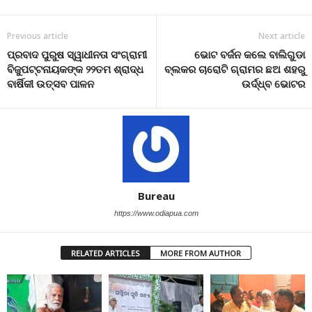
Previous article
Next article
ପ୍ରବାଦ ପୁରୁଷ ସ୍ୱାଧୀନତା ସଂଗ୍ରାମୀ
ଭୋଟ ବର୍ଜନ କଲେ ବାଲିଗୁଡା
ବିଜୁପଟ୍ଟନାୟକଙ୍କ ୨୨ତମ ଶ୍ରାଦ୍ଧ
ବ୍ଲକର ଚାରୋଟି ଗ୍ରାମର ଛଅ ଶହରୁ
ବାର୍ଷିକୀ ଉତ୍ସବ ପାଳନ
ଉର୍ଦ୍ଧ୍ବ ଭୋଟର
Bureau
https://www.odiapua.com
RELATED ARTICLES
MORE FROM AUTHOR