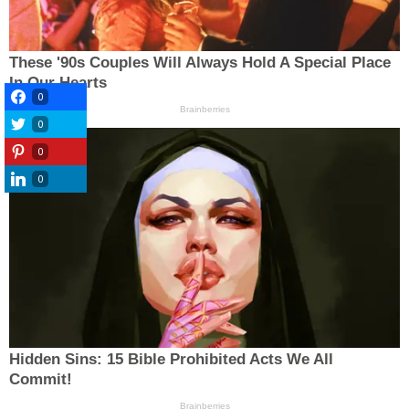
0
0
0
0