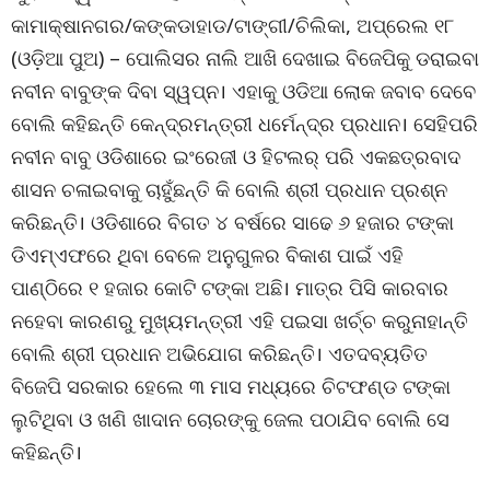
କାମାକ୍ଷାନଗର/କଙ୍କଡାହାଡ/ଟାଙ୍ଗୀ/ଚିଲିକା, ଅପ୍ରେଲ ୧୮
(ଓଡ଼ିଆ ପୁଅ) – ପୋଲିସର ନାଲି ଆଖି ଦେଖାଇ ବିଜେପିକୁ ଡରାଇବା
ନବୀନ ବାବୁଙ୍କ ଦିବା ସ୍ୱପ୍ନ। ଏହାକୁ ଓଡିଆ ଲୋକ ଜବାବ ଦେବେ
ବୋଲି କହିଛନ୍ତି କେନ୍ଦ୍ରମନ୍ତ୍ରୀ ଧର୍ମେନ୍ଦ୍ର ପ୍ରଧାନ। ସେହିପରି
ନବୀନ ବାବୁ ଓଡିଶାରେ ଇଂରେଜୀ ଓ ହିଟଲର୍ ପରି ଏକଛତ୍ରବାଦ
ଶାସନ ଚଳାଇବାକୁ ଚାହୁଁଛନ୍ତି କି ବୋଲି ଶ୍ରୀ ପ୍ରଧାନ ପ୍ରଶ୍ନ
କରିଛନ୍ତି। ଓଡିଶାରେ ବିଗତ ୪ ବର୍ଷରେ ସାଢେ ୬ ହଜାର ଟଙ୍କା
ଡିଏମ୍ଏଫରେ ଥିବା ବେଳେ ଅନୁଗୁଳର ବିକାଶ ପାଇଁ ଏହି
ପାଣ୍ଠିରେ ୧ ହଜାର କୋଟି ଟଙ୍କା ଅଛି। ମାତ୍ର ପିସି କାରବାର
ନହେବା କାରଣରୁ ମୁଖ୍ୟମନ୍ତ୍ରୀ ଏହି ପଇସା ଖର୍ଚ୍ଚ କରୁନାହାନ୍ତି
ବୋଲି ଶ୍ରୀ ପ୍ରଧାନ ଅଭିଯୋଗ କରିଛନ୍ତି। ଏତଦବ୍ୟତିତ
ବିଜେପି ସରକାର ହେଲେ ୩ ମାସ ମଧ୍ୟରେ ଚିଟଫଣ୍ଡ ଟଙ୍କା
ଲୁଟିଥିବା ଓ ଖଣି ଖାଦାନ ଚୋରଙ୍କୁ ଜେଲ ପଠାଯିବ ବୋଲି ସେ
କହିଛନ୍ତି।