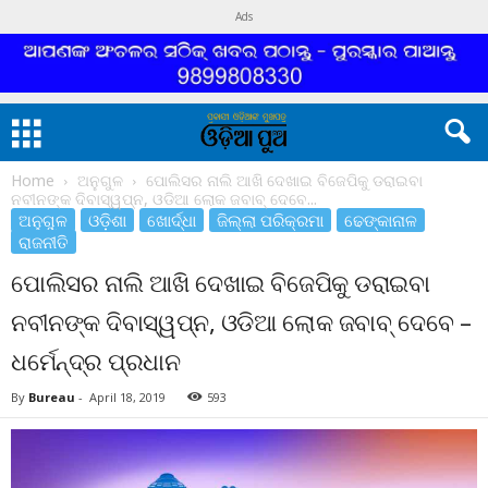
Ads
Home
ଅନୁଗୁଳ
ପୋଲିସର ନାଲି ଆଖି ଦେଖାଇ ବିଜେପିକୁ ଡରାଇବା
ନବୀନଙ୍କ ଦିବାସ୍ୱପ୍ନ, ଓଡିଆ ଲୋକ ଜବାବ୍ ଦେବେ...
ଅନୁଗୁଳ
ଓଡ଼ିଶା
ଖୋର୍ଦ୍ଧା
ଜିଲ୍ଲା ପରିକ୍ରମା
ଢେଙ୍କାନାଳ
ରାଜନୀତି
ପୋଲିସର ନାଲି ଆଖି ଦେଖାଇ ବିଜେପିକୁ ଡରାଇବା
ନବୀନଙ୍କ ଦିବାସ୍ୱପ୍ନ, ଓଡିଆ ଲୋକ ଜବାବ୍ ଦେବେ –
ଧର୍ମେନ୍ଦ୍ର ପ୍ରଧାନ
By
Bureau
-
April 18, 2019
593