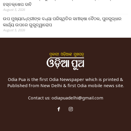
ହସ୍ତକ୍ଷେପ ଦାବି
August 5, 2026
ଉପ ମୁଖ୍ୟମନ୍ତ୍ରୀଙ୍କ ବନ୍ୟା ପରିସ୍ଥିତିର ସମୀକ୍ଷା ବୈଠକ, ପୁନରୁଦ୍ଧାର
କାର୍ଯ୍ୟ ଉପରେ ଗୁରୁତ୍ୱାରୋପ
August 5, 2026
Odia Pua is the first Odia Newspaper which is printed &
Published from New Delhi & first Odia mobile news site.
Contact us:
odiapuadelhi@gmail.com