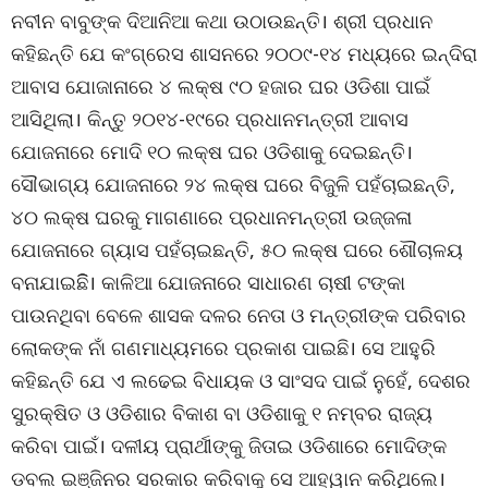
ନବୀନ ବାବୁଙ୍କ ଦିଆନିଆ କଥା ଉଠାଉଛନ୍ତି। ଶ୍ରୀ ପ୍ରଧାନ
କହିଛନ୍ତି ଯେ କଂଗ୍ରେସ ଶାସନରେ ୨୦୦୯-୧୪ ମଧ୍ୟରେ ଇନ୍ଦିରା
ଆବାସ ଯୋଜାନାରେ ୪ ଲକ୍ଷ ୯୦ ହଜାର ଘର ଓଡିଶା ପାଇଁ
ଆସିଥିଲା। କିନ୍ତୁ ୨୦୧୪-୧୯ରେ ପ୍ରଧାନମନ୍ତ୍ରୀ ଆବାସ
ଯୋଜନାରେ ମୋଦି ୧୦ ଲକ୍ଷ ଘର ଓଡିଶାକୁ ଦେଇଛନ୍ତି।
ସୌଭାଗ୍ୟ ଯୋଜନାରେ ୨୪ ଲକ୍ଷ ଘରେ ବିଜୁଳି ପହଁଚାଇଛନ୍ତି,
୪୦ ଲକ୍ଷ ଘରକୁ ମାଗଣାରେ ପ୍ରଧାନମନ୍ତ୍ରୀ ଉଜ୍ଜଳା
ଯୋଜନାରେ ଗ୍ୟାସ ପହଁଚାଇଛନ୍ତି, ୫୦ ଲକ୍ଷ ଘରେ ଶୌଚାଳୟ
ବନାଯାଇଛିି। କାଳିଆ ଯୋଜନାରେ ସାଧାରଣ ଚାଷୀ ଟଙ୍କା
ପାଉନଥିବା ବେଳେ ଶାସକ ଦଳର ନେତା ଓ ମନ୍ତ୍ରୀଙ୍କ ପରିବାର
ଲୋକଙ୍କ ନାଁ ଗଣମାଧ୍ୟମରେ ପ୍ରକାଶ ପାଇଛି। ସେ ଆହୁରି
କହିଛନ୍ତି ଯେ ଏ ଲଢେଇ ବିଧାୟକ ଓ ସାଂସଦ ପାଇଁ ନୁହେଁ, ଦେଶର
ସୁରକ୍ଷିତ ଓ ଓଡିଶାର ବିକାଶ ବା ଓଡିଶାକୁ ୧ ନମ୍ବର ରାଜ୍ୟ
କରିବା ପାଇଁ। ଦଳୀୟ ପ୍ରାର୍ଥୀଙ୍କୁ ଜିତାଇ ଓଡିଶାରେ ମୋଦିଙ୍କ
ଡବଲ ଇଞ୍ଜିନର ସରକାର କରିବାକୁ ସେ ଆହ୍ୱାନ କରିଥିଲେ।