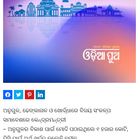
ଅନୁଗୁଳ, ଢେଙ୍କାନାଳ ଓ ଖୋର୍ଦ୍ଧାରେ ବିଜୟ ସଂକଳ୍ପ
ସମାବେଶରେ କେନ୍ଦ୍ରମନ୍ତ୍ରୀ
– ଅନୁଗୁଳର ବିକାଶ ପାଇଁ ମୋଦି ପଠାଇଥିଲେ ୧ ହଜାର କୋଟି,
ପିସି ପାଇଁ ଅର୍ଥ ଖର୍ଚ୍ଚ କଲେନି ନବୀନ