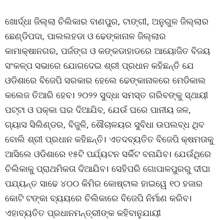
ଖୋର୍ଦ୍ଧା ଜିଲ୍ଲା ଚିଲିକାର ବାଣପୁର, ଟାଙ୍ଗୀ, ଅନୁଗୁଳ ଜିଲ୍ଲାର
ଛେଣ୍ଡିପଦା, ପାଲଲହଡା ଓ ଢେଙ୍କାନାଳ ଜିଲ୍ଲାର
କାମାକ୍ଷାନଗର, ପର୍ଜଙ୍ଗ ଓ କଙ୍କଡାହାଡରେ ଆୟୋଜିତ ବିଜୟ
ସଂକଳ୍ପ ସଭାରେ ଯୋଗଦେଇ ଶ୍ରୀ ପ୍ରଧାନ କହିଛନ୍ତି ଯେ
ଓଡିଶାରେ ବିଜେପି ସରକାର ହେଲେ ଢେଙ୍କାନାଳରେ ମେଡିକାଲ
କଲେଜ ତିଆରି ହେବ। ୨୦୨୨ ସୁଦ୍ଧା ସମସ୍ତ ଗରିବଙ୍କୁ ସ୍ଥାୟୀ
ପଟ୍ଟା ଓ ପକ୍କା ଘର ଦିଆଯିବ, ଯେଉଁ ଘରେ ପାନୀୟ ଜଳ,
ଗ୍ୟାସ ସିଲିଣ୍ଡର, ବିଜୁଳି, ଶୌଚାଳୟର ସୁବିଧା ଉପଲବ୍ଧ ଥିବ
ବୋଲି ଶ୍ରୀ ପ୍ରଧାନ କହିଛନ୍ତି। ଏତଦବ୍ୟତିତ ବିଜେପି କ୍ଷମତାକୁ
ଆସିଲେ ଓଡିଶାରେ ୧୫ଟି ପର୍ଯ୍ୟଟନ ସର୍କିଟ ବନାଯିବ। ଯେଉଁଥିରେ
ଚିଲିକାକୁ ପ୍ରାଥମିକତା ଦିଆଯିବ। ସେହିପରି ଗୋପାଳପୁରରୁ ଦୀଘା
ପଯ୍ୟନ୍ତ ସାଢେ ୪୦୦ କିମିର କୋଷ୍ଟାଲ ହାଇୱେ ୧୦ ହଜାର
କୋଟି ଟଙ୍କା ବ୍ୟୟରେ ଚିଲିକାରେ ବିଜେପି ନିର୍ମାଣ କରିବ।
ଏହାବ୍ୟତିତ ପ୍ରଧାନମନ୍ତ୍ରୀଙ୍କ କହିବାନୁଯାୟୀ