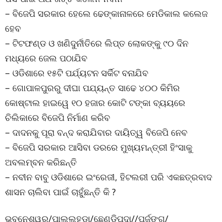
– ବିଜେପି ସରକାର ହେଲେ ଢେଙ୍କାନାଳରେ ମେଡିକାଲ କଲେଜ
ହେବ
– ଟିଟଫଣ୍ଡ ଓ ଖଣିଦୁର୍ନୀତିରେ ଲିପ୍ତ ଲୋକଙ୍କୁ ୯୦ ଦିନ
ମଧ୍ୟରେ ଜେଲ ପଠାଯିବ
– ଓଡିଶାରେ ୧୫ଟି ପର୍ଯ୍ୟଟନ ସର୍କିଟ ବନାଯିବ
– ଗୋପାଳପୁରରୁ ଦୀଘା ପଯ୍ୟନ୍ତ ସାଢେ ୪୦୦ କିମିର
କୋଷ୍ଟାଲ ହାଇୱେ ୧୦ ହଜାର କୋଟି ଟଙ୍କା ବ୍ୟୟରେ
ଚିଲିକାରେ ବିଜେପି ନିର୍ମାଣ କରିବ
– ଦାଦନକୁ ପୂରା ବନ୍ଦ କରାଯିବାର ଦାୟିତ୍ୱ ବିଜେପି ନେବ
– ବିଜେପି ସରକାର ଆସିବା ଡରରେ ମୁଖ୍ୟମନ୍ତ୍ରୀ ହିଂସାକୁ
ଅବଲମ୍ବନ କରିଛନ୍ତି
– ନବୀନ ବାବୁ ଓଡିଶାରେ ଇଂରେଜୀ, ହିଟଲରୀ ପରି ଏକଛତ୍ରବାଦ
ଶାସନ ଚାଲିବା ପାଇଁ ଚାହୁଁଛନ୍ତି କି ?
ଭୁବନେଶ୍ୱର/ପାଲଲହଡା/ଛେଣ୍ଡିପଦା//ପର୍ଜଙ୍ଗ/