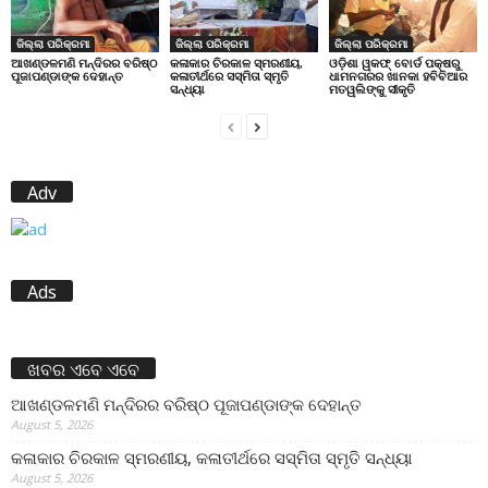
ଜିଲ୍ଲା ପରିକ୍ରମା
ଜିଲ୍ଲା ପରିକ୍ରମା
ଜିଲ୍ଲା ପରିକ୍ରମା
ଆଖଣ୍ଡଳମଣି ମନ୍ଦିରର ବରିଷ୍ଠ
କଳାକାର ଚିରକାଳ ସ୍ମରଣୀୟ,
ଓଡ଼ିଶା ୱକଫ୍ ବୋର୍ଡ ପକ୍ଷରୁ
ପୂଜାପଣ୍ଡାଙ୍କ ଦେହାନ୍ତ
କଳାତୀର୍ଥରେ ସସ୍ମିତା ସ୍ମୃତି
ଧାମନଗରର ଖାନକା ହବିବିଆର
ସନ୍ଧ୍ୟା
ମତୱଲିଙ୍କୁ ସୀକୃତି
Adv
Ads
ଖବର ଏବେ ଏବେ
ଆଖଣ୍ଡଳମଣି ମନ୍ଦିରର ବରିଷ୍ଠ ପୂଜାପଣ୍ଡାଙ୍କ ଦେହାନ୍ତ
August 5, 2026
କଳାକାର ଚିରକାଳ ସ୍ମରଣୀୟ, କଳାତୀର୍ଥରେ ସସ୍ମିତା ସ୍ମୃତି ସନ୍ଧ୍ୟା
August 5, 2026