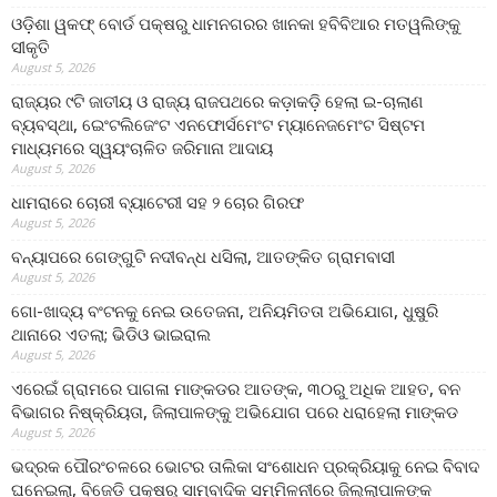
ଓଡ଼ିଶା ୱକଫ୍ ବୋର୍ଡ ପକ୍ଷରୁ ଧାମନଗରର ଖାନକା ହବିବିଆର ମତୱଲିଙ୍କୁ
ସୀକୃତି
August 5, 2026
ରାଜ୍ୟର ୯ଟି ଜାତୀୟ ଓ ରାଜ୍ୟ ରାଜପଥରେ କଡ଼ାକଡ଼ି ହେଲା ଇ-ଚାଲାଣ
ବ୍ୟବସ୍ଥା, ଇେଂଟଲିଜେଂଟ ଏନଫୋର୍ସମେଂଟ ମ୍ୟାନେଜମେଂଟ ସିଷ୍ଟମ
ମାଧ୍ୟମରେ ସ୍ୱୟଂଚାଳିତ ଜରିମାନା ଆଦାୟ
August 5, 2026
ଧାମରାରେ ଚୋରୀ ବ୍ୟାଟେରୀ ସହ ୨ ଚୋର ଗିରଫ
August 5, 2026
ବନ୍ୟାପରେ ଗେଙ୍ଗୁଟି ନଦୀବନ୍ଧ ଧସିଲା, ଆତଙ୍କିତ ଗ୍ରାମବାସୀ
August 5, 2026
ଗୋ-ଖାଦ୍ୟ ବଂଟନକୁ ନେଇ ଉତେଜନା, ଅନିୟମିତତା ଅଭିଯୋଗ, ଧୁଷୁରି
ଥାନାରେ ଏତଲା; ଭିଡିଓ ଭାଇରାଲ
August 5, 2026
ଏରେଇଁ ଗ୍ରାମରେ ପାଗଳା ମାଙ୍କଡର ଆତଙ୍କ, ୩୦ରୁ ଅଧିକ ଆହତ, ବନ
ବିଭାଗର ନିଷ୍କ୍ରିୟତା, ଜିଲାପାଳଙ୍କୁ ଅଭିଯୋଗ ପରେ ଧରାହେଲା ମାଙ୍କଡ
August 5, 2026
ଭଦ୍ରକ ପୌରଂଚଳରେ ଭୋଟର ତାଲିକା ସଂଶୋଧନ ପ୍ରକ୍ରିୟାକୁ ନେଇ ବିବାଦ
ଘନେଇଲା, ବିଜେଡି ପକ୍ଷରୁ ସାମ୍ବାଦିକ ସମ୍ମିଳନୀରେ ଜିଲ୍ଲାପାଳଙ୍କ