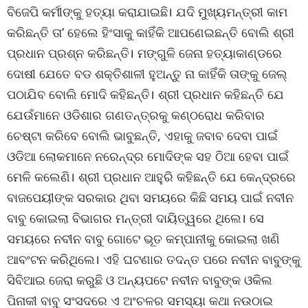
ବିଜେପି କର୍ମୀଙ୍କୁ ହତ୍ୟା କରାଯାଇଛି। ଯଦି ମୁଖ୍ୟମନ୍ତ୍ରୀ କାମ
କରିଛନ୍ତି ତା’ ହେଲେ ହିଂସାକୁ କାହିଁକି ଆପଣେଇଛନ୍ତି ବୋଲି ଶ୍ରୀ
ପ୍ରଧାନ ପ୍ରଶ୍ନ କରିଛନ୍ତି। ମଙ୍ଗୁଳି ଜେନା ହତ୍ୟାକାଣ୍ଡରେ
ଦୋଷୀ ଯେତେ ବଡ ଶକ୍ତିଶାଳୀ ହୁଅନ୍ତୁ ନା କାହିଁକି ତାଙ୍କୁ ଜେଲ୍
ପଠାଯିବ ବୋଲି ମୋଦି କହିଛନ୍ତି। ଶ୍ରୀ ପ୍ରଧାନ କହିଛନ୍ତି ଯେ
ଯେଉଁମାନେ ଓଡିଶାର ଗଣତନ୍ତ୍ରକୁ କଣ୍ଠରୋଧ କରିବାର
ଚେଷ୍ଟା କରିବେ ବୋଲି ଭାବୁଛନ୍ତି, ଏହାକୁ ଜବାବ ଦେବା ପାଇଁ
ଓଡିଆ ଲୋକମାନେ ନରେନ୍ଦ୍ର ମୋଦିଙ୍କ ସହ ଠିଆ ହେବା ପାଇଁ
ମେଳି କଲେଣି। ଶ୍ରୀ ପ୍ରଧାନ ଆହୁରି କହିଛନ୍ତି ଯେ କେନ୍ଦ୍ରରେ
ବାଜପେୟୀଙ୍କ ସରକାର ଥିବା ସମୟରେ କିଛି ସମୟ ପାଇଁ ନବୀନ
ବାବୁ କୋଇଲା ବିଭାଗର ମନ୍ତ୍ରୀ ଦାୟିତ୍ୱରେ ଥିଲେ। ସେ
ସମୟରେ ନବୀନ ବାବୁ ଗୋଟେ ଭୂତ କମ୍ପାନୀକୁ କୋଇଲା ଖଣି
ଆବଂଟନ କରିଥିଲେ। ଏହି ଘଟଣାର ତଦନ୍ତ ପରେ ନବୀନ ବାବୁଙ୍କୁ
ସିବିଆଇ ଜେରା କରୁଛି ଓ ଅନ୍ୟପଟେ ନବୀନ ବାବୁଙ୍କ ଓକିଲ
ପିନାକୀ ବାବୁ ସଂସଦରେ ଏ ଅଂଚଳର ସମସ୍ୟା କଥା ନଉଠାଇ