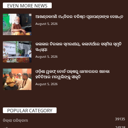
EVEN MORE NEWS
ଆଖଣ୍ଡଳମଣି ମନ୍ଦିରର ବରିଷ୍ଠ ପୂଜାପଣ୍ଡାଙ୍କ ଦେହାନ୍ତ
August 5, 2026
କଳାକାର ଚିରକାଳ ସ୍ମରଣୀୟ, କଳାତୀର୍ଥରେ ସସ୍ମିତା ସ୍ମୃତି
ସନ୍ଧ୍ୟା
August 5, 2026
ଓଡ଼ିଶା ୱକଫ୍ ବୋର୍ଡ ପକ୍ଷରୁ ଧାମନଗରର ଖାନକା
ହବିବିଆର ମତୱଲିଙ୍କୁ ସୀକୃତି
August 5, 2026
POPULAR CATEGORY
39135
ଜିଲ୍ଲା ପରିକ୍ରମା
24318