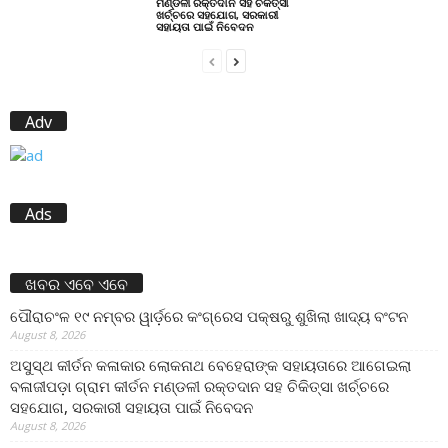
ମଣ୍ଡଳୀ ରକ୍ତଦାନ ସହ ଚିକିତ୍ସା
ଖର୍ଚ୍ଚରେ ସହଯୋଗ, ସରକାରୀ
ସହାୟତା ପାଇଁ ନିବେଦନ
Adv
Ads
ଖବର ଏବେ ଏବେ
ପୌରାଚଂଳ ୧୯ ନମ୍ବର ୱାର୍ଡ଼ରେ କଂଗ୍ରେସ ପକ୍ଷରୁ ଶୁଖିଲା ଖାଦ୍ୟ ବଂଟନ
August 8, 2026
ଅସୁସ୍ଥ କୀର୍ତନ କଳାକାର ଲୋକନାଥ ବେହେରାଙ୍କ ସହାୟତାରେ ଆଗେଇଲା
ବଳାଜୀପଡ଼ା ଗ୍ରାମ କୀର୍ତନ ମଣ୍ଡଳୀ ରକ୍ତଦାନ ସହ ଚିକିତ୍ସା ଖର୍ଚ୍ଚରେ
ସହଯୋଗ, ସରକାରୀ ସହାୟତା ପାଇଁ ନିବେଦନ
August 8, 2026