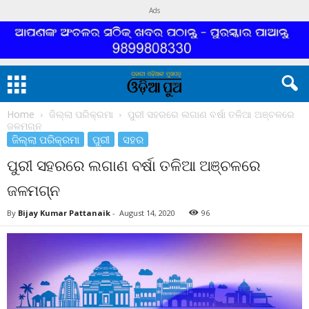
Ads
Home
ଜିଲ୍ଲା ପରିକ୍ରମା
ପୁରୀ ସହରରେ ଲଗାଣ ବର୍ଷା ତଳିଆ ଅଞ୍ଚଳରେ
ଜଳମଗ୍ନ
ଜିଲ୍ଲା ପରିକ୍ରମା
ପୁରୀ
ସହର
ପୁରୀ ସହରରେ ଲଗାଣ ବର୍ଷା ତଳିଆ ଅଞ୍ଚଳରେ
ଜଳମଗ୍ନ
By
Bijay Kumar Pattanaik
-
August 14, 2020
96