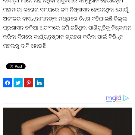
ବାସିନ୍ଦା ମାନେ ନାହିଁ ନଥିବା ଅସୁବିଧାର ସମ୍ମୁଖୀନ ହେଉଛନ୍ତି।
ମହାମାରୀ କରୋନା ସମୟରେ ଜଳ ନିଷ୍କାସନ ହେଉନଥିବା ଯୋଗୁଁ
ଅଚଂଳର ବାସୀନ୍ଦାମାନଙ୍କ ମଧ୍ୟରେ ଚିନ୍ତା ବଢିଯାଇଛି ଜିଲ୍ଳା
ପ୍ରଶାସନ ତଳିଆ ଅଚଂଳରେ ଜମି ରହିଥିବା ପାଣିଗୁଡିକୁ ନିଷ୍କାସନ
କରିବା ଦିଗରେ କାର୍ଯ୍ୟନୁଷ୍ଠାନ ଗ୍ରହଣ କରିବା ପାଇଁ ବିଭିନ୍ନ
ମହଲରୁ ଦାବି ହୋଇଛି।