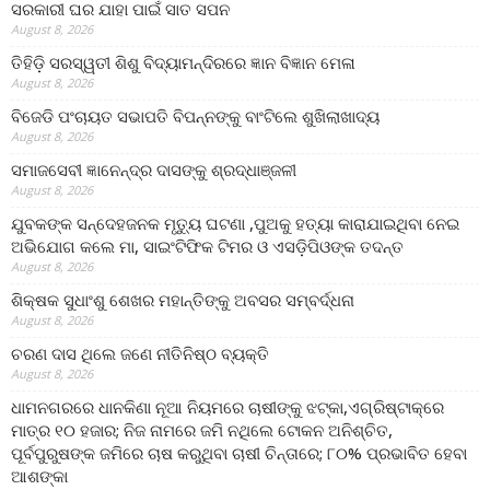
ସରକାରୀ ଘର ଯାହା ପାଇଁ ସାତ ସପନ
August 8, 2026
ତିହିଡି଼ ସରସ୍ୱତୀ ଶିଶୁ ବିଦ୍ୟାମନ୍ଦିରରେ ଜ୍ଞାନ ବିଜ୍ଞାନ ମେଳା
August 8, 2026
ବିଜେଡି ପଂଚାୟତ ସଭାପତି ବିପନ୍ନଙ୍କୁ ବାଂଟିଲେ ଶୁଖିଲାଖାଦ୍ୟ
August 8, 2026
ସମାଜସେବୀ ଜ୍ଞାନେନ୍ଦ୍ର ଦାସଙ୍କୁ ଶ୍ରଦ୍ଧାଞ୍ଜଳୀ
August 8, 2026
ଯୁବକଙ୍କ ସନ୍ଦେହଜନକ ମୃତ୍ୟୁ ଘଟଣା ,ପୁଅକୁ ହତ୍ୟା କାରାଯାଇଥିବା ନେଇ
ଅଭିଯୋଗ କଲେ ମା, ସାଇଂଟିଫିକ ଟିମର ଓ ଏସଡ଼ିପିଓଙ୍କ ତଦନ୍ତ
August 8, 2026
ଶିକ୍ଷକ ସୁଧାଂଶୁ ଶେଖର ମହାନ୍ତିଙ୍କୁ ଅବସର ସମ୍ବର୍ଦ୍ଧନା
August 8, 2026
ଚରଣ ଦାସ ଥିଲେ ଜଣେ ନୀତିନିଷ୍ଠ ବ୍ୟକ୍ତି
August 8, 2026
ଧାମନଗରରେ ଧାନକିଣା ନୂଆ ନିୟମରେ ଚାଷୀଙ୍କୁ ଝଟ୍‌କା,ଏଗ୍ରିଷ୍ଟାକ୍‌ରେ
ମାତ୍ର ୧୦ ହଜାର; ନିଜ ନାମରେ ଜମି ନଥିଲେ ଟୋକନ ଅନିଶ୍ଚିତ,
ପୂର୍ବପୁରୁଷଙ୍କ ଜମିରେ ଚାଷ କରୁଥିବା ଚାଷୀ ଚିନ୍ତାରେ; ୮୦% ପ୍ରଭାବିତ ହେବା
ଆଶଙ୍କା