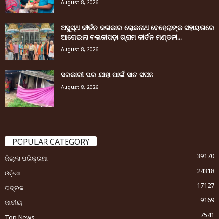
August 8, 2026
ଅସୁସ୍ଥ କୀର୍ତନ କଳାକାର ଲୋକନାଥ ବେହେରାଙ୍କ ସହାୟତାରେ
ଆଗେଇଲା ବଳାଜୀପଡ଼ା ଗ୍ରାମ କୀର୍ତନ ମଣ୍ଡଳୀ...
August 8, 2026
ସରକାରୀ ଘର ଯାହା ପାଇଁ ସାତ ସପନ
August 8, 2026
POPULAR CATEGORY
39170
ଜିଲ୍ଲା ପରିକ୍ରମା
24318
ଓଡ଼ିଶା
17127
ଭଦ୍ରକ
9169
ଜାତୀୟ
7541
Top News