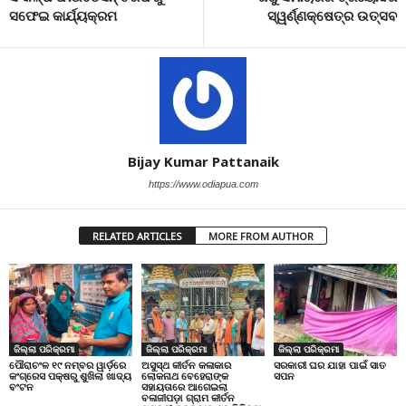
ସଫେଇ କାର୍ଯ୍ୟକ୍ରମ
ସ୍ୱର୍ଣ୍ଣକ୍ଷେତ୍ର ଉତ୍ସବ
Bijay Kumar Pattanaik
https://www.odiapua.com
RELATED ARTICLES
MORE FROM AUTHOR
ଜିଲ୍ଲା ପରିକ୍ରମା
ଜିଲ୍ଲା ପରିକ୍ରମା
ଜିଲ୍ଲା ପରିକ୍ରମା
ପୌରାଚଂଳ ୧୯ ନମ୍ବର ୱାର୍ଡ଼ରେ
ଅସୁସ୍ଥ କୀର୍ତନ କଳାକାର
ସରକାରୀ ଘର ଯାହା ପାଇଁ ସାତ
କଂଗ୍ରେସ ପକ୍ଷରୁ ଶୁଖିଲା ଖାଦ୍ୟ
ଲୋକନାଥ ବେହେରାଙ୍କ
ସପନ
ବଂଟନ
ସହାୟତାରେ ଆଗେଇଲା
ବଳାଜୀପଡ଼ା ଗ୍ରାମ କୀର୍ତନ