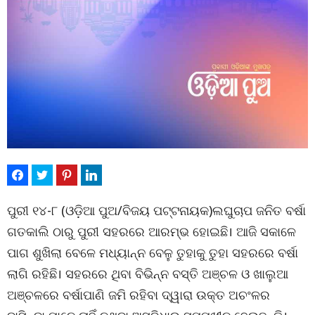
ପୁରୀ ୧୪-୮ (ଓଡ଼ିଆ ପୁଅ/ବିଜୟ ପଟ୍ଟନାୟକ)ଲଘୁଚାପ ଜନିତ ବର୍ଷା
ଗତକାଲି ଠାରୁ ପୁରୀ ସହରରେ ଆରମ୍ଭ ହୋଇଛି। ଆଜି ସକାଳେ
ପାଗ ଶୁଖିଲା ବେଳେ ମଧ୍ୟାନ୍ନ ବେଳୁ ତୁହାକୁ ତୁହା ସହରରେ ବର୍ଷା
ଲାଗି ରହିଛି। ସହରରେ ଥିବା ବିଭିନ୍ନ ବସ୍ତି ଅଞ୍ଚଳ ଓ ଖାଲୁଆ
ଅଞ୍ଚଳରେ ବର୍ଷାପାଣି ଜମି ରହିବା ଦ୍ୱାରା ଉକ୍ତ ଅଚଂଳର