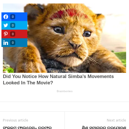
0
0
0
0
Previous article
Next article
ସଂକଳ୍ପ ଫାଉଡେସନ୍ ତରଫରୁ
ଶିଶୁ ସମାଚାରର ତ୍ରୟୋଦଶ