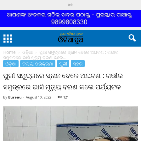
Ads
Home
ଓଡ଼ିଶା
ପୁରୀ ସମୁଦ୍ରରେ ସ୍ନାନ ବେଳେ ଅଘଟଣ : ଗଭୀର
ସମୁଦ୍ରରେ ଭାସି ମୃତ୍ୟୁ ବରଣ କଲେ...
ଓଡ଼ିଶା
ଜିଲ୍ଲା ପରିକ୍ରମା
ପୁରୀ
ସହର
ପୁରୀ ସମୁଦ୍ରରେ ସ୍ନାନ ବେଳେ ଅଘଟଣ : ଗଭୀର
ସମୁଦ୍ରରେ ଭାସି ମୃତ୍ୟୁ ବରଣ କଲେ ପର୍ଯ୍ୟଟକ
By
Bureau
-
August 10, 2022
121