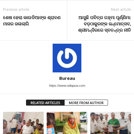
Previous article
Next article
ଶେଷ ହେଲା କାଉଡିଆଙ୍କ ଶ୍ରାବଣ
ଆସୁଛି ପବିତ୍ର ଗହ୍ମା ପୂର୍ଣ୍ଣିମା:
ମାସର ଜଳାଲାଗି
ବଡ଼ଠାକୁରଙ୍କ ଜନ୍ମୋତ୍ସବ,
ଶ୍ରୀମନ୍ଦିରରେ ସ୍ବତନ୍ତ୍ର ନୀତି
Bureau
https://www.odiapua.com
RELATED ARTICLES
MORE FROM AUTHOR