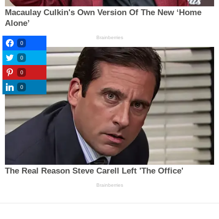
0
0
0
0