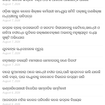
August 7, 2026
ଓଡ଼ିଶା ସ୍କୁଲ କଲେଜ ଶିକ୍ଷକ କର୍ମଚାରୀ ସମନ୍ୱୟ ସମିତି ପକ୍ଷରୁ ଗଣଶିକ୍ଷା
ମନ୍ତ୍ରୀଙ୍କୁ ଦାବିପତ୍ର
August 7, 2026
ଭଦ୍ରକ ବ୍ଲକ୍ ଉପସଭାପତି ଓ ସରପଂଚ ଜିଲାପାଳଙ୍କୁ ଭେଟିଲେ,ସାଳନ୍ଦୀ ଓ
ନାଳିଆ ନଦୀବନ୍ଧ ଗୁଡିକର ରକ୍ଷଣାବେକ୍ଷଣ ଅଭାବରୁ ମନୁଷ୍ୟକୃତ ବନ୍ୟା
ସୃଷ୍ଟି ଅଭିଯୋଗ
August 7, 2026
ଯୁବକଙ୍କ ସନ୍ଦେହଜନକ ମୃତ୍ୟୁ
August 7, 2026
ଝାଡ଼ଖଣ୍ଡ ଡକାୟତି ମାମଲାରେ ଧାମନଗରରୁ ଜଣେ ଗିରଫ
August 7, 2026
ବାରୋ କୁଆମାହାରା ଠାରେ ସାଳନ୍ଦୀ ନଦୀର ଘାଇ,ପାଣି ସ୍ରୋତରେ ଭାସି ଯାଉଛି
ବାଲି ବସ୍ତା, ଘାଇ ବାନ୍ଧିବାକୁ ଜଳସେଚନ ବିଭାଗର ଉଦ୍ୟମ ଜାରି
August 7, 2026
ଭଣ୍ଡାରିପୋଖରୀ ବିଜେପିର ସାମ୍ବାଦିକ ସମ୍ମିଳନୀ
August 6, 2026
ଆଗରପଡା ମହିଳା କଲେଜ ପରିଦର୍ଶନ କଲେ ଭଦ୍ରକ ବିଧାୟକ
August 6, 2026