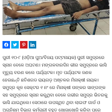
ପୁରୀ ୧୦-୮ (ଓଡ଼ିଆ ପୁଅ/ବିଜୟ ପଟ୍ଟନାୟକ) ପୁରୀ ସମୁଦ୍ରରେ
ସ୍ନାନ ବେଳେ ଅଘଟଣ। ମଙ୍ଗଳବାରଦିନ ଭୀର ସମୁଦ୍ରରେ ଭାସି
ମୃତ୍ୟୁ ବରଣ କଲେ ପର୍ଯ୍ୟଟକ। ମୃତ ପର୍ଯ୍ୟଟକ ଜଣକ
ହେଉଛନ୍ତି ଛତିଶଗଡ ରାୟଗଡ଼ ଅଞ୍ଚଳର ମିନାକ୍ଷୀ ନାୟକ।
ସମୁଦ୍ର କୂଳ ସେକ୍ଟର ୧ ନଂ ରେ ମିନାକ୍ଷୀ ତାଙ୍କର ସାଙ୍ଗଙ୍କ
ସହ ସମୁଦ୍ରରେ ସ୍ନାନ କରୁଥିବା ବେଳେ ଗଭୀର ସମୁଦ୍ର ଭିତରକୁ
ଭାସି ଯାଇଥିଲେ। ସେଠାରେ ଉପସ୍ଥିତ ଥିବା ଲାଇଫ ଗାର୍ଡ ଓ
ଅଗ୍ନିଶମ ବିଭାଗ କର୍ମଚାରୀ ବହୁତ ଖୋଜାଖୋଜି କରିବା ପରେ