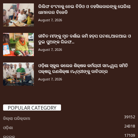
ରିଲିଫ ବଂଟନକୁ ନେଇ ବିଡିଓ ଓ ତହସିଲଦାରଙ୍କୁ ଘେରିଲା
ଧାମନଗର ବିଜେଡି
August 7, 2026
ଜୀବିତ ମା’ଙ୍କୁ ମୃତ ଦର୍ଶାଇ ଜମି ହଡ଼ପ ଘଟଣା,ଆରଆଇ ଓ
ଦୁଇ ପୁଅଙ୍କ ଗିରଫ...
August 7, 2026
ଓଡ଼ିଶା ସ୍କୁଲ କଲେଜ ଶିକ୍ଷକ କର୍ମଚାରୀ ସମନ୍ୱୟ ସମିତି
ପକ୍ଷରୁ ଗଣଶିକ୍ଷା ମନ୍ତ୍ରୀଙ୍କୁ ଦାବିପତ୍ର
August 7, 2026
POPULAR CATEGORY
39152
ଜିଲ୍ଲା ପରିକ୍ରମା
24318
ଓଡ଼ିଶା
17109
ଭଦ୍ରକ