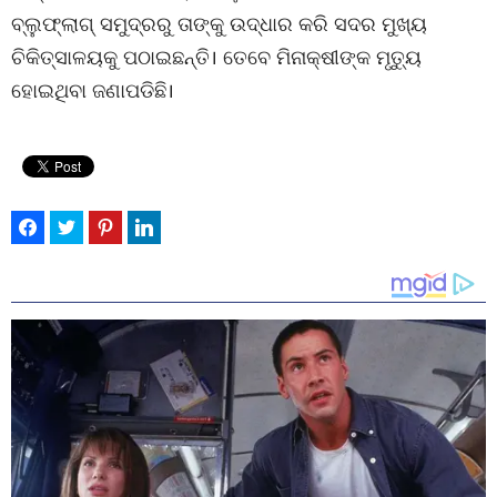
ବ୍ଲୁଫ୍ଲାଗ୍ ସମୁଦ୍ରରୁ ତାଙ୍କୁ ଉଦ୍ଧାର କରି ସଦର ମୁଖ୍ୟ
ଚିକିତ୍ସାଳୟକୁ ପଠାଇଛନ୍ତି। ତେବେ ମିନାକ୍ଷୀଙ୍କ ମୃତ୍ୟୁ
ହୋଇଥିବା ଜଣାପଡିଛି।