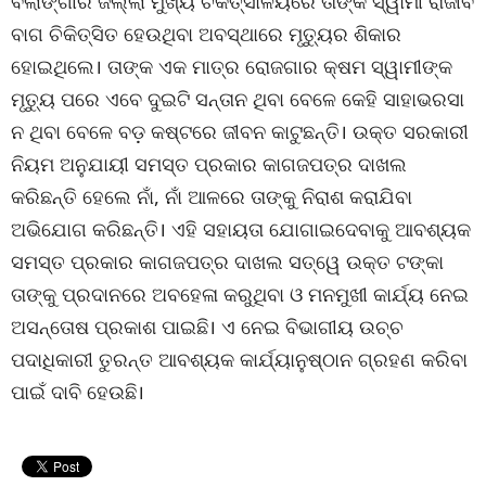
ବଲାଙ୍ଗୀର ଜିଲ୍ଲା ମୁଖ୍ୟ ଚିକିତ୍ସାଳୟରେ ତାଙ୍କ ସ୍ୱାମୀ ରାଜୀବ
ବାଗ ଚିକିତ୍ସିତ ହେଉଥିବା ଅବସ୍ଥାରେ ମୃତ୍ୟୁର ଶିକାର
ହୋଇଥିଲେ। ତାଙ୍କ ଏକ ମାତ୍ର ରୋଜଗାର କ୍ଷମ ସ୍ୱାମୀଙ୍କ
ମୃତ୍ୟୁ ପରେ ଏବେ ଦୁଇଟି ସନ୍ତାନ ଥିବା ବେଳେ କେହି ସାହାଭରସା
ନ ଥିବା ବେଳେ ବଡ଼ କଷ୍ଟରେ ଜୀବନ କାଟୁଛନ୍ତି। ଉକ୍ତ ସରକାରୀ
ନିୟମ ଅନୁଯାୟୀ ସମସ୍ତ ପ୍ରକାର କାଗଜପତ୍ର ଦାଖଲ
କରିଛନ୍ତି ହେଲେ ନାଁ, ନାଁ ଆଳରେ ତାଙ୍କୁ ନିରାଶ କରାଯିବା
ଅଭିଯୋଗ କରିଛନ୍ତି। ଏହି ସହାୟତା ଯୋଗାଇଦେବାକୁ ଆବଶ୍ୟକ
ସମସ୍ତ ପ୍ରକାର କାଗଜପତ୍ର ଦାଖଲ ସତ୍ୱେ ଉକ୍ତ ଟଙ୍କା
ତାଙ୍କୁ ପ୍ରଦାନରେ ଅବହେଳା କରୁଥିବା ଓ ମନମୁଖୀ କାର୍ଯ୍ୟ ନେଇ
ଅସନ୍ତୋଷ ପ୍ରକାଶ ପାଇଛି। ଏ ନେଇ ବିଭାଗୀୟ ଉଚ୍ଚ
ପଦାଧିକାରୀ ତୁରନ୍ତ ଆବଶ୍ୟକ କାର୍ଯ୍ୟାନୁଷ୍ଠାନ ଗ୍ରହଣ କରିବା
ପାଇଁ ଦାବି ହେଉଛି।