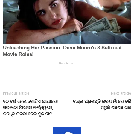
Previous article
Next article
୧୦ ବର୍ଷ ହେଲା ଗୋଟିଏ ଯାଗାରେ!
ରାସ୍ତା ପ୍ରଶସ୍ତି କରଣ ନାଁ ରେ ବଳି
ସରକାରୀ ନିୟମର ଉର୍ଦ୍ଧ୍ୱରେ,
ପଡୁଛି ଶହଶହ ଗଛ
ତଦନ୍ତ କରିବା ନେଇ ଦୃଢ ଦାବି