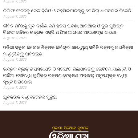
August 7, 2026
ରିଲିଫ ବଂଟନକୁ ନେଇ ବିଡିଓ ଓ ତହସିଲଦାରଙ୍କୁ ଘେରିଲା ଧାମନଗର ବିଜେଡି
August 7, 2026
ଜୀବିତ ମା’ଙ୍କୁ ମୃତ ଦର୍ଶାଇ ଜମି ହଡ଼ପ ଘଟଣା,ଆରଆଇ ଓ ଦୁଇ ପୁଅଙ୍କ
ଗିରଫ ଦାବିରେ ଭଦ୍ରକ ଏସ୍‌ପି ଅଫିସ ଆଗରେ ଆଇଶାଙ୍କ ଧାରଣା
August 7, 2026
ଓଡ଼ିଶା ସ୍କୁଲ କଲେଜ ଶିକ୍ଷକ କର୍ମଚାରୀ ସମନ୍ୱୟ ସମିତି ପକ୍ଷରୁ ଗଣଶିକ୍ଷା
ମନ୍ତ୍ରୀଙ୍କୁ ଦାବିପତ୍ର
August 7, 2026
ଭଦ୍ରକ ବ୍ଲକ୍ ଉପସଭାପତି ଓ ସରପଂଚ ଜିଲାପାଳଙ୍କୁ ଭେଟିଲେ,ସାଳନ୍ଦୀ ଓ
ନାଳିଆ ନଦୀବନ୍ଧ ଗୁଡିକର ରକ୍ଷଣାବେକ୍ଷଣ ଅଭାବରୁ ମନୁଷ୍ୟକୃତ ବନ୍ୟା
ସୃଷ୍ଟି ଅଭିଯୋଗ
August 7, 2026
ଯୁବକଙ୍କ ସନ୍ଦେହଜନକ ମୃତ୍ୟୁ
August 7, 2026