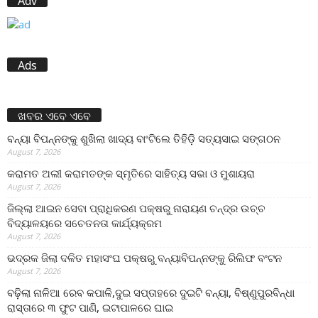
Adv
Ads
ଖବର ଏବେ ଏବେ
ବନ୍ୟା ବିପନ୍ନଙ୍କୁ ଶୁଖିଲା ଖାଦ୍ୟ ବାଂଟିଲେ ତିହିଡି଼ ସତ୍ୟସାଇ ସଙ୍ଗଠନ
August 7, 2026
କରାମତ ଅଲୀ କରାମତଙ୍କ ସ୍ମୃତିରେ ସାହିତ୍ୟ ସଭା ଓ ମୁଶାୟରା
August 7, 2026
ଜିଲ୍ଲା ଆଇନ ସେବା ପ୍ରାଧିକରଣ ପକ୍ଷରୁ ନାରାୟଣ ଚନ୍ଦ୍ର ଉଚ୍ଚ
ବିଦ୍ୟାଳୟରେ ସଚେତନତା କାର୍ଯ୍ୟକ୍ରମ
August 7, 2026
ଭଦ୍ରକ ଜିଲା ଦଳିତ ମହାସଂଘ ପକ୍ଷରୁ ବନ୍ୟାବିପନ୍ନଙ୍କୁ ରିଲିଫ ବଂଟନ
August 7, 2026
ବଢ଼ିଲା ନାଳିଆ ରେବ କପାଳି,ଦୁଇ ସପ୍ତାହରେ ଦୁଇଟି ବନ୍ୟା, ବିଷ୍ଣୁପୁରବିନ୍ଧା
ରାସ୍ତାରେ ୩ ଫୁଟ ପାଣି, ଇଟାପାଳରେ ଘାଇ