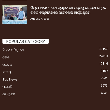
ଜିଲ୍ଲା ଆଇନ ସେବା ପ୍ରାଧିକରଣ ପକ୍ଷରୁ ନାରାୟଣ ଚନ୍ଦ୍ର
ଉଚ୍ଚ ବିଦ୍ୟାଳୟରେ ସଚେତନତା କାର୍ଯ୍ୟକ୍ରମ
August 7, 2026
POPULAR CATEGORY
39157
ଜିଲ୍ଲା ପରିକ୍ରମା
24318
ଓଡ଼ିଶା
17114
ଭଦ୍ରକ
9169
ଜାତୀୟ
7541
Top News
6275
ରାଜନୀତି
4241
କେନ୍ଦୁଝର