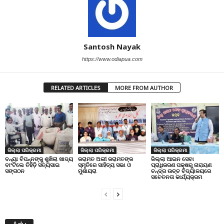
Santosh Nayak
https://www.odiapua.com
RELATED ARTICLES
MORE FROM AUTHOR
ଜିଲ୍ଲା ପରିକ୍ରମା
ଜିଲ୍ଲା ପରିକ୍ରମା
ଜିଲ୍ଲା ପରିକ୍ରମା
ବନ୍ୟା ବିପନ୍ନଙ୍କୁ ଶୁଖିଲା ଖାଦ୍ୟ
କରାମତ ଅଲୀ କରାମତଙ୍କ
ଜିଲ୍ଲା ଆଇନ ସେବା
ବାଂଟିଲେ ତିହିଡି଼ ସତ୍ୟସାଇ
ସ୍ମୃତିରେ ସାହିତ୍ୟ ସଭା ଓ
ପ୍ରାଧିକରଣ ପକ୍ଷରୁ ନାରାୟଣ
ସଙ୍ଗଠନ
ମୁଶାୟରା
ଚନ୍ଦ୍ର ଉଚ୍ଚ ବିଦ୍ୟାଳୟରେ
ସଚେତନତା କାର୍ଯ୍ୟକ୍ରମ