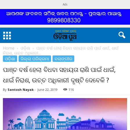
Ads
Home
ଓଡ଼ିଶା
ପାଞ୍ଚ ବର୍ଷ ହେଲା ବିଧବା ସହାୟତା ରାଶି ପାଇଁ ଧାଇଁ, ଧାଇଁ
ନିରାଶ, ଉଚ୍ଚ ଅଧିକାରୀ...
ଓଡ଼ିଶା
ଜିଲ୍ଲା ପରିକ୍ରମା
ବଲାଙ୍ଗୀର
ପାଞ୍ଚ ବର୍ଷ ହେଲା ବିଧବା ସହାୟତା ରାଶି ପାଇଁ ଧାଇଁ,
ଧାଇଁ ନିରାଶ, ଉଚ୍ଚ ଅଧିକାରୀ ଦୃଷ୍ଟି ଦେବେକି ?
By
Santosh Nayak
-
June 22, 2019
116