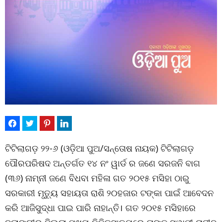
ଟିଟିଲାଗଡ଼ ୨୨-୬ (ଓଡ଼ିଆ ପୁଅ/ସନ୍ତୋଷ ନାୟକ) ଟିଟିଲାଗଡ଼
ପୌରପରିଷଦ ଅନ୍ତର୍ଗତ ୧୪ ନଂ ୱାର୍ଡ ର ଜଣେ ସରଜନି ବାଗ
(୩୬) ନାମ୍ନୀ ଜଣେ ବିଧବା ମହିଳା ଗତ ୨୦୧୫ ମସିହା ଠାରୁ
ସରକାରୀ ମୃତ୍ୟୁ ସହାୟତା ରାଶି ୨୦ହଜାର ଟଙ୍କା ପାଇଁ ଆବେଦନ
କରି ଆଜିସୁଦ୍ଧା ପାଇ ପାରି ନାହାନ୍ତି। ଗତ ୨୦୧୫ ମସିହାରେ