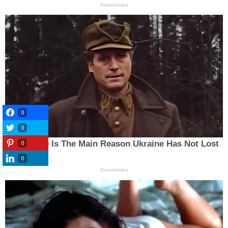
0
0
0
0