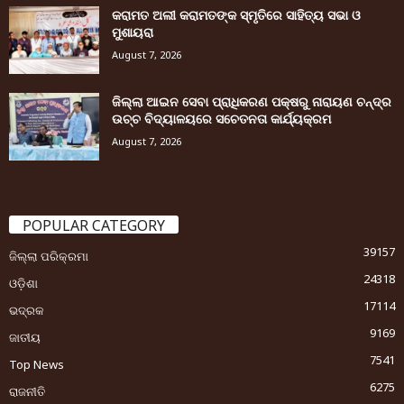
କରାମତ ଅଲୀ କରାମତଙ୍କ ସ୍ମୃତିରେ ସାହିତ୍ୟ ସଭା ଓ
ମୁଶାୟରା
August 7, 2026
ଜିଲ୍ଲା ଆଇନ ସେବା ପ୍ରାଧିକରଣ ପକ୍ଷରୁ ନାରାୟଣ ଚନ୍ଦ୍ର
ଉଚ୍ଚ ବିଦ୍ୟାଳୟରେ ସଚେତନତା କାର୍ଯ୍ୟକ୍ରମ
August 7, 2026
POPULAR CATEGORY
39157
ଜିଲ୍ଲା ପରିକ୍ରମା
24318
ଓଡ଼ିଶା
17114
ଭଦ୍ରକ
9169
ଜାତୀୟ
7541
Top News
6275
ରାଜନୀତି