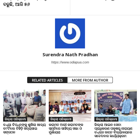
ବଢୁଛି, ଆଜି ୫୬
Surendra Nath Pradhan
https://www.odiapua.com
RELATED ARTICLES
MORE FROM AUTHOR
ଜିଲ୍ଲା ପରିକ୍ରମା
ଜିଲ୍ଲା ପରିକ୍ରମା
ଜିଲ୍ଲା ପରିକ୍ରମା
ବନ୍ୟା ବିପନ୍ନଙ୍କୁ ଶୁଖିଲା ଖାଦ୍ୟ
କରାମତ ଅଲୀ କରାମତଙ୍କ
ଜିଲ୍ଲା ଆଇନ ସେବା
ବାଂଟିଲେ ତିହିଡି଼ ସତ୍ୟସାଇ
ସ୍ମୃତିରେ ସାହିତ୍ୟ ସଭା ଓ
ପ୍ରାଧିକରଣ ପକ୍ଷରୁ ନାରାୟଣ
ସଙ୍ଗଠନ
ମୁଶାୟରା
ଚନ୍ଦ୍ର ଉଚ୍ଚ ବିଦ୍ୟାଳୟରେ
ସଚେତନତା କାର୍ଯ୍ୟକ୍ରମ