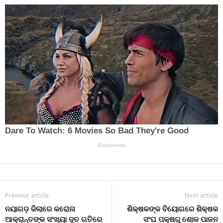
Previous article
Next article
ନୟାଗଡ଼ ଜିଲାରେ କରୋନା
ଶିକ୍ଷକଙ୍କ ବିୟୋଗରେ ଶିକ୍ଷକ
ଆକ୍ରାନ୍ତଙ୍କ ସଂଖ୍ୟା ଦୃତ ଗତିରେ
ସଂଘ ପକ୍ଷରୁ ଶୋକ ପାଳନ