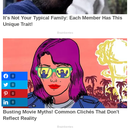
0
0
0
0