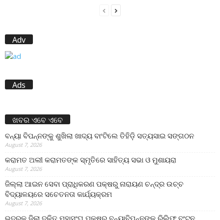
Adv
Ads
ଖବର ଏବେ ଏବେ
ବନ୍ୟା ବିପନ୍ନଙ୍କୁ ଶୁଖିଲା ଖାଦ୍ୟ ବାଂଟିଲେ ତିହିଡି଼ ସତ୍ୟସାଇ ସଙ୍ଗଠନ
August 7, 2026
କରାମତ ଅଲୀ କରାମତଙ୍କ ସ୍ମୃତିରେ ସାହିତ୍ୟ ସଭା ଓ ମୁଶାୟରା
August 7, 2026
ଜିଲ୍ଲା ଆଇନ ସେବା ପ୍ରାଧିକରଣ ପକ୍ଷରୁ ନାରାୟଣ ଚନ୍ଦ୍ର ଉଚ୍ଚ
ବିଦ୍ୟାଳୟରେ ସଚେତନତା କାର୍ଯ୍ୟକ୍ରମ
August 7, 2026
ଭଦ୍ରକ ଜିଲା ଦଳିତ ମହାସଂଘ ପକ୍ଷରୁ ବନ୍ୟାବିପନ୍ନଙ୍କୁ ରିଲିଫ ବଂଟନ