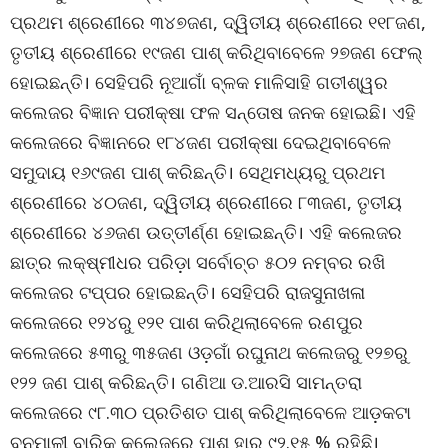
ପ୍ରଥମ ଶ୍ରେଣୀରେ ୩୪୭ଜଣ, ଦ୍ୱିତୀୟ ଶ୍ରେଣୀରେ ୧୧୮ଜଣ,
ତୃତୀୟ ଶ୍ରେଣୀରେ ୧୯ଜଣ ପାଶ୍ କରିଥିବାବେଳେ ୨୭ଜଣ ଫେଲ୍
ହୋଇଛନ୍ତି। ସେହିପରି ନୂଆଗାଁ ବ୍ଳକ ମାଳିସାହି ଗତୀଶ୍ୱର
କଲେଜର ବିଜ୍ଞାନ ପରୀକ୍ଷା ଫଳ ସନ୍ତୋଷ ଜନକ ହୋଇଛି। ଏହି
କଲେଜରେ ବିଜ୍ଞାନରେ ୧୮୪ଜଣ ପରୀକ୍ଷା ଦେଇଥିବାବେଳେ
ସମୁଦାୟ ୧୬୯ଜଣ ପାଶ୍ କରିଛନ୍ତି। ସେଥିମଧ୍ୟରୁ ପ୍ରଥମ
ଶ୍ରେଣୀରେ ୪୦ଜଣ, ଦ୍ୱିତୀୟ ଶ୍ରେଣୀରେ ୮୩ଜଣ, ତୃତୀୟ
ଶ୍ରେଣୀରେ ୪୬ଜଣ ଉତ୍ତୀର୍ଣ୍ଣ ହୋଇଛନ୍ତି। ଏହି କଲେଜର
ଛାତ୍ର ଲକ୍ଷ୍ମୀଧର ପରିଡ଼ା ସର୍ବୋଚ୍ଚ ୫୦୨ ନମ୍ବର ରଖି
କଲେଜର ଟପ୍ପର ହୋଇଛନ୍ତି। ସେହିପରି ରାଜସୁନାଖଳା
କଲେଜରେ ୧୨୪ରୁ ୧୨୧ ପାଶ କରିଥିଲାବେଳେ ରଣପୁର
କଲେଜରେ ୫୩ରୁ ୩୫ଜଣ ଓଡ଼ଗାଁ ରଘୁନାଥ କଲେଜରୁ ୧୨୭ରୁ
୧୨୨ ଜଣ ପାଶ୍ କରିଛନ୍ତି। ଗଣିଆ ଡ.ଆରସି ସାମନ୍ତରା
କଲେଜରେ ୯୮.୩୦ ପ୍ରତିଶତ ପାଶ୍ କରିଥିଲାବେଳେ ଆଡ଼କଟା
ବନମାଳୀ ବାରିକ କଲେଜରେ ପାଶ ହାର ୯୨.୧୫ % ରହିଛି।