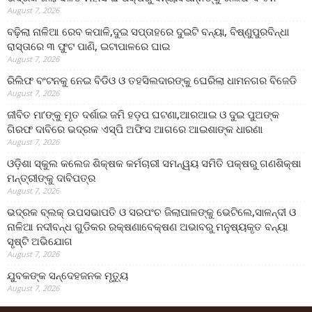
August 7, 2026
ବଢ଼ିଲା ନାଳିଆ ରେବ କପାଳି,ଦୁଇ ସପ୍ତାହରେ ଦୁଇଟି ବନ୍ୟା, ବିଷ୍ଣୁପୁରବିନ୍ଧା
ରାସ୍ତାରେ ୩ ଫୁଟ ପାଣି, ଇଟାପାଳରେ ଘାଇ
August 7, 2026
ରିଲିଫ ବଂଟନକୁ ନେଇ ବିଡିଓ ଓ ତହସିଲଦାରଙ୍କୁ ଘେରିଲା ଧାମନଗର ବିଜେଡି
August 7, 2026
ଜୀବିତ ମା’ଙ୍କୁ ମୃତ ଦର୍ଶାଇ ଜମି ହଡ଼ପ ଘଟଣା,ଆରଆଇ ଓ ଦୁଇ ପୁଅଙ୍କ
ଗିରଫ ଦାବିରେ ଭଦ୍ରକ ଏସ୍‌ପି ଅଫିସ ଆଗରେ ଆଇଶାଙ୍କ ଧାରଣା
August 7, 2026
ଓଡ଼ିଶା ସ୍କୁଲ କଲେଜ ଶିକ୍ଷକ କର୍ମଚାରୀ ସମନ୍ୱୟ ସମିତି ପକ୍ଷରୁ ଗଣଶିକ୍ଷା
ମନ୍ତ୍ରୀଙ୍କୁ ଦାବିପତ୍ର
August 7, 2026
ଭଦ୍ରକ ବ୍ଲକ୍ ଉପସଭାପତି ଓ ସରପଂଚ ଜିଲାପାଳଙ୍କୁ ଭେଟିଲେ,ସାଳନ୍ଦୀ ଓ
ନାଳିଆ ନଦୀବନ୍ଧ ଗୁଡିକର ରକ୍ଷଣାବେକ୍ଷଣ ଅଭାବରୁ ମନୁଷ୍ୟକୃତ ବନ୍ୟା
ସୃଷ୍ଟି ଅଭିଯୋଗ
August 7, 2026
ଯୁବକଙ୍କ ସନ୍ଦେହଜନକ ମୃତ୍ୟୁ
August 7, 2026