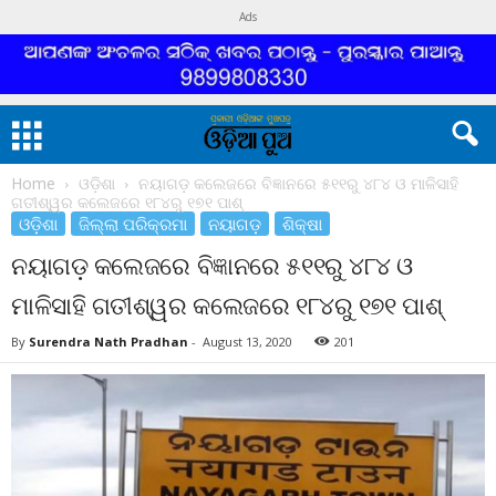
Ads
Home
ଓଡ଼ିଶା
ନୟାଗଡ଼ କଲେଜରେ ବିଜ୍ଞାନରେ ୫୧୧ରୁ ୪୮୪ ଓ ମାଳିସାହି
ଗତୀଶ୍ୱର କଲେଜରେ ୧୮୪ରୁ ୧୭୧ ପାଶ୍‌
ଓଡ଼ିଶା
ଜିଲ୍ଲା ପରିକ୍ରମା
ନୟାଗଡ଼
ଶିକ୍ଷା
ନୟାଗଡ଼ କଲେଜରେ ବିଜ୍ଞାନରେ ୫୧୧ରୁ ୪୮୪ ଓ
ମାଳିସାହି ଗତୀଶ୍ୱର କଲେଜରେ ୧୮୪ରୁ ୧୭୧ ପାଶ୍‌
By
Surendra Nath Pradhan
-
August 13, 2020
201