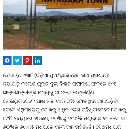
ନୟାଗଡ଼, ୧୩ା୮ (ଓଡ଼ିଆ ପୁଅ/ସୁରେନ୍ଦ୍ର ନାଥ ପ୍ରଧାନ):
ନୟାଗଡ଼ କଲେଜ ଯୁକ୍ତ ଦୁଇ ବିଜ୍ଞାନ ପରୀକ୍ଷା ଫଳରେ ୫୧୧
ଛାତ୍ରଛାତ୍ରୀଙ୍କ ମଧ୍ୟରୁ ୪୮୪ଜଣ ଉତ୍ତୀର୍ଣ୍ଣ
ହୋଇଥିବାବେଳେ ପାଶ୍ ହାର ୯୪.୭୦% ହୋଇଥିବା ଜଣାପଡ଼ିଛି।
ତେବେ ଏଥିମଧ୍ୟରୁ ୯୦%ରୁ ଅଧିକ ୨ଜଣ ରହିଥିବାବେଳେ ୮୦%ରୁ
୮୯% ମଧ୍ୟରେ ୬୦ଜଣ, ୭୦%ରୁ ୭୯.୯% ମଧ୍ୟରେ ୧୩୨ଜଣ ଓ
୬୦%ରୁ ୬୯.୯% ମଧ୍ୟରେ ୧୫୩ ଜଣ ରହିଛନ୍ତି। ସେଥିମଧ୍ୟରୁ