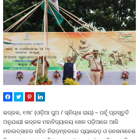
ଭଦ୍ରକ, ୧୬ା୮ (ଓଡ଼ିଆ ପୁଅ / ସ୍ନିଗ୍ଧା ରାୟ) – ପର୍ବୂ ପ୍ରସ୍ତୁତି
ଅନୁଯାୟୀ ଭଦ୍ରକ ମହାବିଦ୍ୟାଳୟ ଖେଳ ପଡ଼ିଆରେ ଆଜି
ମହାଉତ୍ସାହର ସହିତ ନିରାଡ଼ମ୍ବରରେ ପ୍ୟାରେଡ଼ ଓ ଜନସମାବେଶ