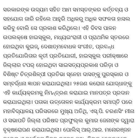
ସରକାରଙ୍କ ଉଦ୍ୟମ ସହିତ ଆମ ସମସ୍ତଙ୍କର କର୍ତ୍ତବ୍ୟ ଓ
ସହଯୋଗ ଜାରି ରହିଲେ ଆହୁରି ଅଧିକରୁ ଅଧିକ ସଫଳତା ହାସଲ
କରିବୁ ବୋଲି ସେ ପ୍ରକାଶ କରିଥିଲେ। ଏହି ଦିବସ ପାଳନ
ଉପଲକ୍ଷେ ହାଇସ୍କୁଲ, ମଧ୍ୟଇଂରାଜୀ ଓ ପ୍ରାଥମିକ ସ୍ତରରେ
ହୋଇଥିବା କୁଇଜ୍‌, ଦେଶାତ୍ମବୋଧକ ସଂଗୀତ, ପ୍ରବନ୍ଧ
ପ୍ରତିଯୋଗିତାର କୃତୀ ପ୍ରତିଯୋଗୀ, ହାଇସ୍କୁଲ ପରୀକ୍ଷାରେ
ଜିଲ୍ଲାର ଟପର୍ ହୋଇଥିବା ସାଇସତ୍ୟପ୍ରକାଶ ପରିଡ଼ା ଓ
ବିଶିଷ୍ଟ ଚିତ୍ରଶିଳ୍ପୀ ପ୍ରତିଭା ସ୍ନେହା ଦାସଙ୍କୁ ପୁରସ୍କାର ଓ
ସମ୍ବର୍ଦ୍ଧନା ଜ୍ଞାପନ କରାଯାଇଥିଲା। ୨୫ଜଣ କରୋନା ଯୋଦ୍ଧାଙ୍କୁ
ଏହି କାର୍ଯ୍ୟକ୍ରମକୁ ନିମନ୍ତ୍ରଣ କରାଯାଇ ମାନପତ୍ର ପ୍ରଦାନ
କରାଯାଇଥିଲା। ପତାକା ଉତ୍ତୋଳନ କାର୍ଯ୍ୟକ୍ରମ ସମାପ୍ତି ପରେ
ମହାବିଦ୍ୟାଳୟ ପରିସରରେ ମୁଖ୍ୟ ଅତିଥି, ଏସ୍‌.ପି. ଚରଣସିଂ ମୀନା
ଓ ସଭାପତି ଜିଲ୍ଲା ପରିଷଦ ପ୍ରଫୁଲ୍ଲ କୁମାର ଜେନାଙ୍କ ଦ୍ୱାରା
ବୃକ୍ଷରୋପଣ କରାଯାଇଥିଲା। ପୋଲିସ୍ ଆର୍‌.ଆଇ. ମନୋରଞ୍ଜନ