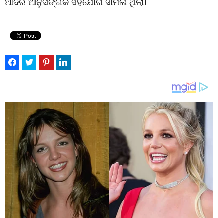
ଆଦିର ଆନୁସଙ୍ଗିକ ସହଯୋଗ ସାମିଲ ଥିଲା।