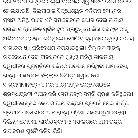
ବିନା ୭୬ତମ ଭଦ୍ରକ ଜିଲ୍ଲା ସ୍ତରୀୟ ସ୍ୱାଧୀନତା ଦିବସ ପାଳିତ
ହୋଇଯାଇଛି। ଜିଲ୍ଲାପାଳ ସିଦ୍ଧେଶ୍ୱର ବଳିରାମ ବୋନ୍ଦର
ମୁଖ୍ୟ ଅତିଥି ଭାବେ ଏହି ସମାରୋହରେ ଯୋଗ ଦେଇ ଜାତୀୟ
ପତାକା ଉତ୍ତୋଳନ ପୂର୍ବକ ଦୁଇ ପ୍ଲାଟୁନ୍ ପୋଲିସ ଦଳଙ୍କ ଠାରୁ
ଅଭିବାଦନ ଗ୍ରହଣ କରିଥିଲେ। ପୋଲିସ୍ ବ୍ୟାଣ୍ଡ ଦ୍ୱାରା ଜାତୀୟ
ସଂଗୀତର ଧୂନ୍ ପରିବେଷଣ କରାଯାଇଥିଲା। ଜିଲ୍ଲାବାସୀଙ୍କୁ
ଉଦବୋଧନ ଦେବା ଅବସରରେ ମୁଖ୍ୟ ଅତିଥି ଭାରତୀୟ
ସ୍ୱାଧୀନତା ପ୍ରାପ୍ତିରେ ବଳିଷ୍ଠ ଅବଦାନ ରଖିଥିବା ଆମ ଦେଶ,
ରାଜ୍ୟ ଓ ଭଦ୍ରକ ଜିଲ୍ଲାର ବିଶିଷ୍ଟ ସ୍ୱାଧୀନତା
ସଂଗ୍ରାମୀମାନଙ୍କ ଅମର ଆତ୍ମାଙ୍କ ଉଦ୍ଦେଶ୍ୟରେ
ଶ୍ରଦ୍ଧାଞ୍ଜଳୀ ଜ୍ଞାପନ କରି ସେମାନଙ୍କ ସ୍ମୃତି ଚାରଣ କରିଥିଲେ।
ସ୍ୱାଧୀନୋତ୍ତର ଦେଶ ଓ ଆମ ରାଜ୍ୟର ପ୍ରଗତି ନେଇ ବାର୍ତ୍ତା
ପ୍ରଦାନ ଅବସରରେ ଆମ ରାଜ୍ୟ ଓଡ଼ିଶା ଏକ ଆଗୁଆ ରଜ୍ୟ।
ବିଭିନ୍ନ ଯୋଜନା, କାର୍ଯ୍ୟକ୍ରମ ଓ ସଫଳତାରେ ଆମ ରାଜ୍ୟ
ଉଦାହରଣ ସୃଷ୍ଟି କରିପାରିଛି।