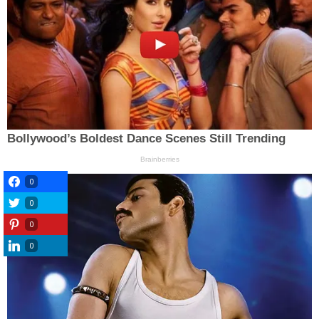
0
0
0
0