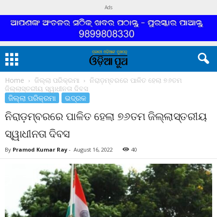
Ads
Home
ଜିଲ୍ଲା ପରିକ୍ରମା
ନିରାଡ଼ମ୍ବରରେ ପାଳିତ ହେଲା ୭୬ତମ
ଜିଲ୍ଲାସ୍ତରୀୟ ସ୍ୱାଧୀନତା ଦିବସ
ଜିଲ୍ଲା ପରିକ୍ରମା
ଭଦ୍ରକ
ନିରାଡ଼ମ୍ବରରେ ପାଳିତ ହେଲା ୭୬ତମ ଜିଲ୍ଲାସ୍ତରୀୟ
ସ୍ୱାଧୀନତା ଦିବସ
By
Pramod Kumar Ray
-
August 16, 2022
40