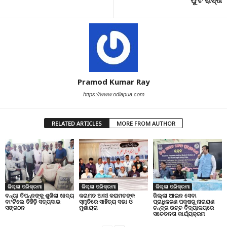
ଫୁଟ ରାସ୍ତା
Pramod Kumar Ray
https://www.odiapua.com
RELATED ARTICLES
MORE FROM AUTHOR
ଜିଲ୍ଲା ପରିକ୍ରମା
ଜିଲ୍ଲା ପରିକ୍ରମା
ଜିଲ୍ଲା ପରିକ୍ରମା
ବନ୍ୟା ବିପନ୍ନଙ୍କୁ ଶୁଖିଲା ଖାଦ୍ୟ
କରାମତ ଅଲୀ କରାମତଙ୍କ
ଜିଲ୍ଲା ଆଇନ ସେବା
ବାଂଟିଲେ ତିହିଡି଼ ସତ୍ୟସାଇ
ସ୍ମୃତିରେ ସାହିତ୍ୟ ସଭା ଓ
ପ୍ରାଧିକରଣ ପକ୍ଷରୁ ନାରାୟଣ
ସଙ୍ଗଠନ
ମୁଶାୟରା
ଚନ୍ଦ୍ର ଉଚ୍ଚ ବିଦ୍ୟାଳୟରେ
ସଚେତନତା କାର୍ଯ୍ୟକ୍ରମ