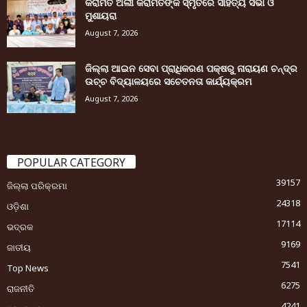
କରାମତ ଅଲୀ କରାମତଙ୍କ ସ୍ମୃତିରେ ସାହିତ୍ୟ ସଭା ଓ
ମୁଶାୟରା
August 7, 2026
ଜିଲ୍ଲା ଆଇନ ସେବା ପ୍ରାଧିକରଣ ପକ୍ଷରୁ ନାରାୟଣ ଚନ୍ଦ୍ର
ଉଚ୍ଚ ବିଦ୍ୟାଳୟରେ ସଚେତନତା କାର୍ଯ୍ୟକ୍ରମ
August 7, 2026
POPULAR CATEGORY
39157
ଜିଲ୍ଲା ପରିକ୍ରମା
24318
ଓଡ଼ିଶା
17114
ଭଦ୍ରକ
9169
ଜାତୀୟ
7541
Top News
6275
ରାଜନୀତି
4241