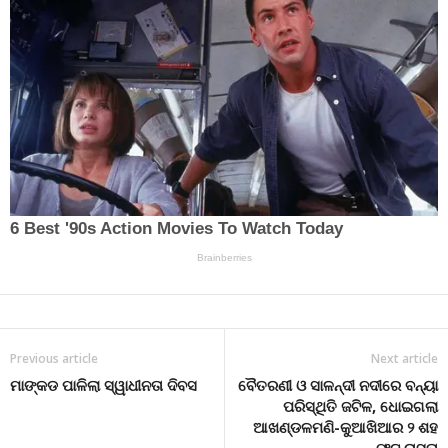
Previous article
Next article
ମାଙ୍କଡ ପାଳିଲା ସ୍ୱାଧୀନତା ଦିବସ
ବୈତରଣୀ ଓ ସାଳନ୍ଦୀ ନଦୀରେ ବନ୍ୟା
ପରିସ୍ଥିତି ଜଟିଳ, ଧୋଇଗଲା
ଆଖଣ୍ଡଳମଣି-କୁଆଖିଆର ୨ ଶହ