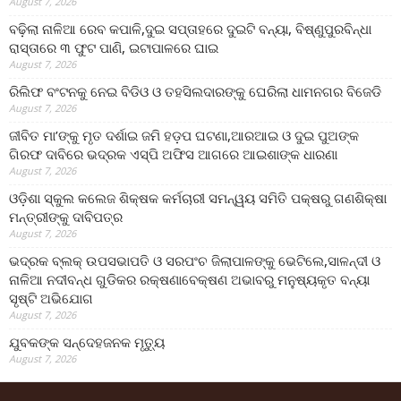
August 7, 2026
ବଢ଼ିଲା ନାଳିଆ ରେବ କପାଳି,ଦୁଇ ସପ୍ତାହରେ ଦୁଇଟି ବନ୍ୟା, ବିଷ୍ଣୁପୁରବିନ୍ଧା
ରାସ୍ତାରେ ୩ ଫୁଟ ପାଣି, ଇଟାପାଳରେ ଘାଇ
August 7, 2026
ରିଲିଫ ବଂଟନକୁ ନେଇ ବିଡିଓ ଓ ତହସିଲଦାରଙ୍କୁ ଘେରିଲା ଧାମନଗର ବିଜେଡି
August 7, 2026
ଜୀବିତ ମା’ଙ୍କୁ ମୃତ ଦର୍ଶାଇ ଜମି ହଡ଼ପ ଘଟଣା,ଆରଆଇ ଓ ଦୁଇ ପୁଅଙ୍କ
ଗିରଫ ଦାବିରେ ଭଦ୍ରକ ଏସ୍‌ପି ଅଫିସ ଆଗରେ ଆଇଶାଙ୍କ ଧାରଣା
August 7, 2026
ଓଡ଼ିଶା ସ୍କୁଲ କଲେଜ ଶିକ୍ଷକ କର୍ମଚାରୀ ସମନ୍ୱୟ ସମିତି ପକ୍ଷରୁ ଗଣଶିକ୍ଷା
ମନ୍ତ୍ରୀଙ୍କୁ ଦାବିପତ୍ର
August 7, 2026
ଭଦ୍ରକ ବ୍ଲକ୍ ଉପସଭାପତି ଓ ସରପଂଚ ଜିଲାପାଳଙ୍କୁ ଭେଟିଲେ,ସାଳନ୍ଦୀ ଓ
ନାଳିଆ ନଦୀବନ୍ଧ ଗୁଡିକର ରକ୍ଷଣାବେକ୍ଷଣ ଅଭାବରୁ ମନୁଷ୍ୟକୃତ ବନ୍ୟା
ସୃଷ୍ଟି ଅଭିଯୋଗ
August 7, 2026
ଯୁବକଙ୍କ ସନ୍ଦେହଜନକ ମୃତ୍ୟୁ
August 7, 2026