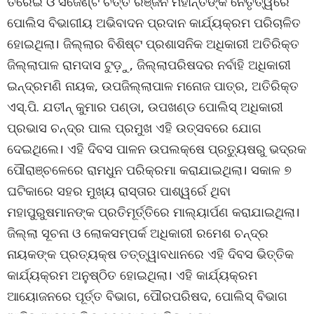
ତରେଇ ଓ ସର୍ଜେଣ୍ଟ ଚିତ୍ତ ରଞ୍ଜନ ମହାନ୍ତିଙ୍କ ନେତୃତ୍ୱରେ
ପୋଲିସ ବିଭାଗୀୟ ଅଭିବାଦନ ପ୍ରଦାନ କାର୍ଯ୍ୟକ୍ରମ ପରିଚାଳିତ
ହୋଇଥିଲା। ଜିଲ୍ଲାର ବିଶିଷ୍ଟ ପ୍ରଶାସନିକ ଅଧିକାରୀ ଅତିରିକ୍ତ
ଜିଲ୍ଲାପାଳ ରାମଦାସ ଟୁଡ଼ୁ, ଜିଲ୍ଲାପରିଷଦର ନର୍ବାହି ଅଧିକାରୀ
ଇନ୍ଦ୍ରମଣି ନାୟକ, ଉପଜିଲ୍ଲାପାଳ ମନୋଜ ପାତ୍ର, ଅତିରିକ୍ତ
ଏସ୍‌.ପି. ଯତୀନ୍ କୁମାର ପଣ୍ଡା, ଉପଖଣ୍ଡ ପୋଲିସ୍ ଅଧିକାରୀ
ପ୍ରଭାସ ଚନ୍ଦ୍ର ପାଲ ପ୍ରମୁଖ ଏହି ଉତ୍ସବରେ ଯୋଗ
ଦେଇଥିଲେ। ଏହି ଦିବସ ପାଳନ ଉପଲକ୍ଷେ ପ୍ରତ୍ୟୁଷରୁ ଭଦ୍ରକ
ପୌରାଞ୍ଚଳେରେ ରାମଧୁନ ପରିକ୍ରମା କରାଯାଇଥିଲା। ସକାଳ ୭
ଘଟିକାରେ ସହର ମୁଖ୍ୟ ରାସ୍ତାର ପାଶ୍ୱର୍ରେ ଥିବା
ମହାପୁରୁଷମାନଙ୍କ ପ୍ରତିମୂର୍ତ୍ତିରେ ମାଲ୍ୟାର୍ପଣ କରାଯାଇଥିଲା।
ଜିଲ୍ଲା ସୂଚନା ଓ ଲୋକସମ୍ପର୍କ ଅଧିକାରୀ ରମେଶ ଚନ୍ଦ୍ର
ନାୟକଙ୍କ ପ୍ରତ୍ୟକ୍ଷ ତତ୍ତ୍ୱାବଧାନରେ ଏହି ଦିବସ ଭିତ୍ତିକ
କାର୍ଯ୍ୟକ୍ରମ ଅନୁଷ୍ଠିତ ହୋଇଥିଲା। ଏହି କାର୍ଯ୍ୟକ୍ରମ
ଆୟୋଜନରେ ପୂର୍ତ୍ତ ବିଭାଗ, ପୌରପରିଷଦ, ପୋଲିସ୍ ବିଭାଗ