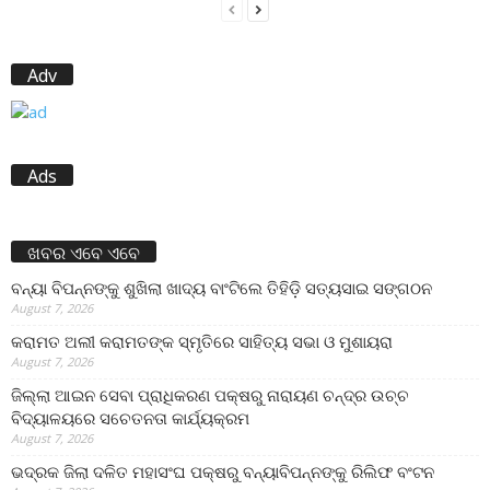
Adv
Ads
ଖବର ଏବେ ଏବେ
ବନ୍ୟା ବିପନ୍ନଙ୍କୁ ଶୁଖିଲା ଖାଦ୍ୟ ବାଂଟିଲେ ତିହିଡି଼ ସତ୍ୟସାଇ ସଙ୍ଗଠନ
August 7, 2026
କରାମତ ଅଲୀ କରାମତଙ୍କ ସ୍ମୃତିରେ ସାହିତ୍ୟ ସଭା ଓ ମୁଶାୟରା
August 7, 2026
ଜିଲ୍ଲା ଆଇନ ସେବା ପ୍ରାଧିକରଣ ପକ୍ଷରୁ ନାରାୟଣ ଚନ୍ଦ୍ର ଉଚ୍ଚ
ବିଦ୍ୟାଳୟରେ ସଚେତନତା କାର୍ଯ୍ୟକ୍ରମ
August 7, 2026
ଭଦ୍ରକ ଜିଲା ଦଳିତ ମହାସଂଘ ପକ୍ଷରୁ ବନ୍ୟାବିପନ୍ନଙ୍କୁ ରିଲିଫ ବଂଟନ