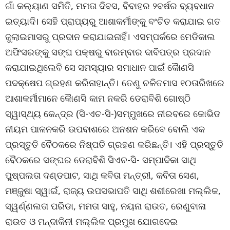
ଗାଁ କଲ୍ୟାଣ ସମିତି, ମମତା ଦିବସ, ବିବାହର ୨ବର୍ଷର ବ୍ୟବଧାନ
ଇତ୍ୟାଦି। ସେହି ପ୍ରାପ୍ୟରୁ ଆଶାକର୍ମୀଙ୍କୁ ବଂଚିତ କରାଯାଇ ଗତ
ଜୁଲାଇମାସରୁ ପ୍ରଦାନ କରାଯାଇନାହିଁ। ଏସମ୍ପର୍କରେ ମେଡିକାଲ
ଅଫିସରଙ୍କୁ ସଙ୍ଘ ପକ୍ଷରୁ ବାରମ୍ବାର ଦାବିପତ୍ର ପ୍ରଦାନ
କରାଯାଇଥିଲେବି ସେ ସମସ୍ୟାର ସମାଧାନ ପାଇଁ କୈାଣସି
ପଦକ୍ଷେପ ଗ୍ରହଣ କରିନାହାନ୍ତି। ତେଣୁ ଚଳିତମାସ ୧୦ତାରିଖରେ
ଆଶାକର୍ମୀମାନେ କୈାଣସି କାମ ନକରି ଡେରାବିଶି ଗୋଷ୍ଠି
ସ୍ୱାସ୍ଥ୍ୟ କେନ୍ଦ୍ର (ସି-ଏଚ-ସି-)ସମ୍ମୁଖରେ ନୀରବରେ କୋଭିଡ
ନୀୟମ ପାଳନକରି ଉପବାଶରେ ଅନଶନ କରିବେ ବୋଲି ଏକ
ପ୍ରସ୍ତୁତି ବୈଠକରେ ନିଷ୍ପତି ଗ୍ରହଣ କରିଛନ୍ତି। ଏହି ପ୍ରସ୍ତୁତି
ବୈଠକରେ ସଙ୍ଘର ଡେରାବିଶି ସିଏଚ-ସି- ସମ୍ପାଦିକା ସାଥି
ପୁଷ୍ପଲତା ଦଣ୍ଡପାଟ, ସାଥି କବିତା ମନ୍ତ୍ରୀ, କବିତା ସେଣ,
ମଞ୍ଜୁଷା ସ୍ୱାଇଁ, ରାଜ୍ୟ ଉପସଭାପତି ସାଥି ଶଶୀରେଖା ମଲ୍ଲିକ,
ସ୍ୱର୍ଣ୍ଣଲତା ପରିଡା, ମମତା ସାହୁ, ନୟନା ରାଉତ, ରେଣୁବାଳା
ରାଉତ ଓ ମନ୍ଦାକିନୀ ମଲ୍ଲିକ ପ୍ରମୁଖ ଯୋଗଦେଇ