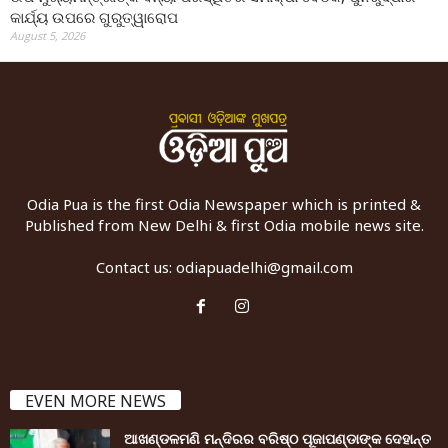
କାର୍ଯ୍ୟ ଉପରେ ଗୁରୁତ୍ୱାରୋପ
August 5, 2026
Odia Pua is the first Odia Newspaper which is printed &
Published from New Delhi & first Odia mobile news site.
Contact us:
odiapuadelhi@gmail.com
EVEN MORE NEWS
ଆଖଣ୍ଡଳମଣି ମନ୍ଦିରର ବରିଷ୍ଠ ପୂଜାପଣ୍ଡାଙ୍କ ଦେହାନ୍ତ