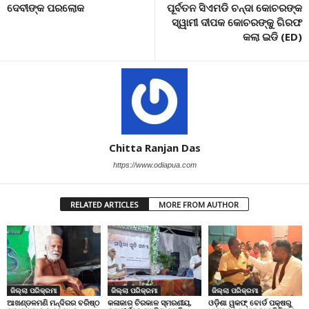
ଦେବୀଙ୍କ ପରଲୋକ
ପୂର୍ବତନ ସିଏମଡି ଚନ୍ଦା କୋଚରଙ୍କ
ସ୍ୱାମୀ ଦୀପକ କୋଚରଙ୍କୁ ଗିରଫ
କଲା ଇଡି (ED)
Chitta Ranjan Das
https://www.odiapua.com
RELATED ARTICLES
MORE FROM AUTHOR
ଜିଲ୍ଲା ପରିକ୍ରମା
ଜିଲ୍ଲା ପରିକ୍ରମା
ଜିଲ୍ଲା ପରିକ୍ରମା
ଆଖଣ୍ଡଳମଣି ମନ୍ଦିରର ବରିଷ୍ଠ
କଳାକାର ଚିରକାଳ ସ୍ମରଣୀୟ,
ଓଡ଼ିଶା ୱକଫ୍ ବୋର୍ଡ ପକ୍ଷରୁ