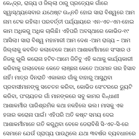
କେନ୍ଦ୍ର, ରାଜ୍ୟ ଓ ଜିଲ୍ଲା ଠାରୁ ପ୍ରତ୍ୟେକ ଗାଁରେ
ସ୍ୱାସ୍ଥ୍ୟସେବାର ଯଥେଷ୍ଟ ଉନ୍ନତି ହୋଇ ସାରା ବିଶ୍ୱରେ ଆମ
ନାମ ଟେକ ରହିଲା। ପରବର୍ତ୍ତୀ ପର୍ଯ୍ୟାୟରେ ଏନ-ଏଚ-ଏମ-ହୋଇ
କାମ ଅଧିକରୁ ଅଧିକ ଚାଲିଛି। ଏହିପରି ଅବସ୍ଥାରେ କୋଭିଡ-୧୯
ଆସିଲା। ସାରା ବିଶ୍ୱ ମହାମାରୀ ଆମ ଦେଶ -ଆମ ରାଜ୍ୟ – ଆମ
ଜିଲ୍ଲାକୁ କବଳିତ କଲାବେଳେ ଆମେ ଆଶାକର୍ମୀମାନେ ସଂସାର ଓ
ନିଜକୁ ଭୁଲି କରୋନା ହଟିବ-ଆମେ ଜିତିବୁ ଏହି କଥାକୁ କାର୍ଯ୍ୟକାରୀ
କରିବାକୁ ଗଲାବେଳେ କେତେ ଲାଞ୍ଛନା କେତେ ଅପମାନ ତାର ହିସାବ
ନାହିଁ। ମାତ୍ର ଦିନରାତି ଏକାକାର ଗାଁକୁ ବାହାରୁ ଆସୁଥିବା
ପ୍ରବାସୀମାନଙ୍କୁ ସଚେତନ କରିବା, କୋଭିଡ ସେଂଟରରେ ଡ୍ୟୁଟି
କରିବା, ପଂଚାୟତର ଗାଁ ମାନଙ୍କରେ ସବୁ କାମର ବିନ୍ଧାଣୀ
ଆଶାକର୍ମୀର ପାରିଶ୍ରମିକ କଥା ନକହିଲେ ଭଲ। ମାସକୁ ଏକ
ହଜାର କରୋନା ପାଇଁ। ଏହିପରି ଅତି କଷ୍ଟ ସମୟ ଦେଇ
ଆଶାକର୍ମୀମାନେ ଗତି କରୁଥିବା ବେଳେ ଡେରାବିଶି ସି-ଏଚ-ସି-ରେ
ସେମାନେ ଯେଉଁ ପ୍ରାପ୍ୟ ପାଉଥିଲେ ଯଥା ୩ବର୍ଷର ବ୍ୟବଧାନରେ