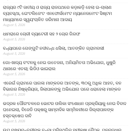
ରାଜ୍ୟର ୯ଟି ଜାତୀୟ ଓ ରାଜ୍ୟ ରାଜପଥରେ କଡ଼ାକଡ଼ି ହେଲା ଇ-ଚାଲାଣ
ବ୍ୟବସ୍ଥା, ଇେଂଟଲିଜେଂଟ ଏନଫୋର୍ସମେଂଟ ମ୍ୟାନେଜମେଂଟ ସିଷ୍ଟମ
ମାଧ୍ୟମରେ ସ୍ୱୟଂଚାଳିତ ଜରିମାନା ଆଦାୟ
August 5, 2026
ଧାମରାରେ ଚୋରୀ ବ୍ୟାଟେରୀ ସହ ୨ ଚୋର ଗିରଫ
August 5, 2026
ବନ୍ୟାପରେ ଗେଙ୍ଗୁଟି ନଦୀବନ୍ଧ ଧସିଲା, ଆତଙ୍କିତ ଗ୍ରାମବାସୀ
August 5, 2026
ଗୋ-ଖାଦ୍ୟ ବଂଟନକୁ ନେଇ ଉତେଜନା, ଅନିୟମିତତା ଅଭିଯୋଗ, ଧୁଷୁରି
ଥାନାରେ ଏତଲା; ଭିଡିଓ ଭାଇରାଲ
August 5, 2026
ଏରେଇଁ ଗ୍ରାମରେ ପାଗଳା ମାଙ୍କଡର ଆତଙ୍କ, ୩୦ରୁ ଅଧିକ ଆହତ, ବନ
ବିଭାଗର ନିଷ୍କ୍ରିୟତା, ଜିଲାପାଳଙ୍କୁ ଅଭିଯୋଗ ପରେ ଧରାହେଲା ମାଙ୍କଡ
August 5, 2026
ଭଦ୍ରକ ପୌରଂଚଳରେ ଭୋଟର ତାଲିକା ସଂଶୋଧନ ପ୍ରକ୍ରିୟାକୁ ନେଇ ବିବାଦ
ଘନେଇଲା, ବିଜେଡି ପକ୍ଷରୁ ସାମ୍ବାଦିକ ସମ୍ମିଳନୀରେ ଜିଲ୍ଲାପାଳଙ୍କ
ହସ୍ତକ୍ଷେପ ଦାବି
August 5, 2026
ଉପ ମୁଖ୍ୟମନ୍ତ୍ରୀଙ୍କ ବନ୍ୟା ପରିସ୍ଥିତିର ସମୀକ୍ଷା ବୈଠକ, ପୁନରୁଦ୍ଧାର