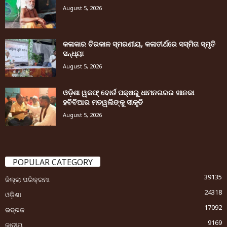
August 5, 2026
କଳାକାର ଚିରକାଳ ସ୍ମରଣୀୟ, କଳାତୀର୍ଥରେ ସସ୍ମିତା ସ୍ମୃତି
ସନ୍ଧ୍ୟା
August 5, 2026
ଓଡ଼ିଶା ୱକଫ୍ ବୋର୍ଡ ପକ୍ଷରୁ ଧାମନଗରର ଖାନକା
ହବିବିଆର ମତୱଲିଙ୍କୁ ସୀକୃତି
August 5, 2026
POPULAR CATEGORY
39135
ଜିଲ୍ଲା ପରିକ୍ରମା
24318
ଓଡ଼ିଶା
17092
ଭଦ୍ରକ
9169
ଜାତୀୟ