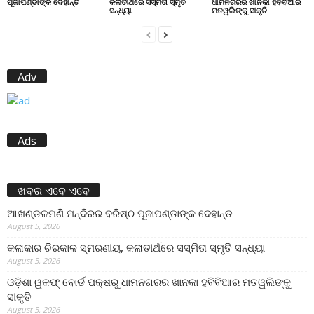
ପୂଜାପଣ୍ଡାଙ୍କ ଦେହାନ୍ତ
କଳାତୀର୍ଥରେ ସସ୍ମିତା ସ୍ମୃତି
ଧାମନଗରର ଖାନକା ହବିବିଆର
ସନ୍ଧ୍ୟା
ମତୱଲିଙ୍କୁ ସୀକୃତି
Adv
Ads
ଖବର ଏବେ ଏବେ
ଆଖଣ୍ଡଳମଣି ମନ୍ଦିରର ବରିଷ୍ଠ ପୂଜାପଣ୍ଡାଙ୍କ ଦେହାନ୍ତ
August 5, 2026
କଳାକାର ଚିରକାଳ ସ୍ମରଣୀୟ, କଳାତୀର୍ଥରେ ସସ୍ମିତା ସ୍ମୃତି ସନ୍ଧ୍ୟା
August 5, 2026
ଓଡ଼ିଶା ୱକଫ୍ ବୋର୍ଡ ପକ୍ଷରୁ ଧାମନଗରର ଖାନକା ହବିବିଆର ମତୱଲିଙ୍କୁ
ସୀକୃତି
August 5, 2026