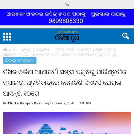
Ads
Home
ଜିଲ୍ଲା ପରିକ୍ରମା
ନିଖିଳ ଓଡିଶା ଆଶାକର୍ମୀ ସଙ୍ଘ ପକ୍ଷରୁ
ପାରିଶ୍ରମିକ ନପାଇବା ପ୍ରତିବାଦରେ ଡେରାବିଶି ସିଏଚସି ଘେରାଉ ଆସନ୍ତା...
ଜିଲ୍ଲା ପରିକ୍ରମା
ନିଖିଳ ଓଡିଶା ଆଶାକର୍ମୀ ସଙ୍ଘ ପକ୍ଷରୁ ପାରିଶ୍ରମିକ
ନପାଇବା ପ୍ରତିବାଦରେ ଡେରାବିଶି ସିଏଚସି ଘେରାଉ
ଆସନ୍ତା ୧୦ରେ
By
Chitta Ranjan Das
-
September 7, 2020
100