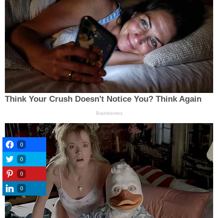
0
0
0
0