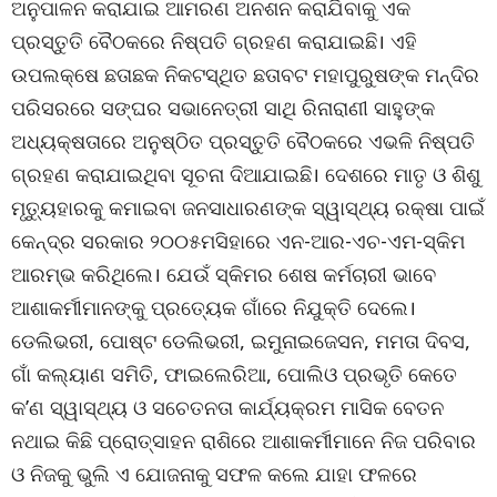
ଅନୁପାଳନ କରାଯାଇ ଆମରଣ ଅନଶନ କରାଯିବାକୁ ଏକ
ପ୍ରସ୍ତୁତି ବୈଠକରେ ନିଷ୍ପତି ଗ୍ରହଣ କରାଯାଇଛି। ଏହି
ଉପଲକ୍ଷେ ଛତାଛକ ନିକଟସ୍ଥିତ ଛତାବଟ ମହାପୁରୁଷଙ୍କ ମନ୍ଦିର
ପରିସରରେ ସଙ୍ଘର ସଭାନେତ୍ରୀ ସାଥି ରିନାରାଣୀ ସାହୁଙ୍କ
ଅଧ୍ୟକ୍ଷତାରେ ଅନୁଷ୍ଠିତ ପ୍ରସ୍ତୁତି ବୈଠକରେ ଏଭଳି ନିଷ୍ପତି
ଗ୍ରହଣ କରାଯାଇଥିବା ସୂଚନା ଦିଆଯାଇଛି। ଦେଶରେ ମାତୃ ଓ ଶିଶୁ
ମୃତ୍ୟୁହାରକୁ କମାଇବା ଜନସାଧାରଣଙ୍କ ସ୍ୱାସ୍ଥ୍ୟ ରକ୍ଷା ପାଇଁ
କେନ୍ଦ୍ର ସରକାର ୨୦୦୫ମସିହାରେ ଏନ-ଆର-ଏଚ-ଏମ-ସ୍କିମ
ଆରମ୍ଭ କରିଥିଲେ। ଯେଉଁ ସ୍କିମର ଶେଷ କର୍ମଚାରୀ ଭାବେ
ଆଶାକର୍ମୀମାନଙ୍କୁ ପ୍ରତ୍ୟେକ ଗାଁରେ ନିଯୁକ୍ତି ଦେଲେ।
ଡେଲିଭରୀ, ପୋଷ୍ଟ ଡେଲିଭରୀ, ଇମୁନାଇଜେସନ, ମମତା ଦିବସ,
ଗାଁ କଲ୍ୟାଣ ସମିତି, ଫାଇଲେରିଆ, ପୋଲିଓ ପ୍ରଭୃତି କେତେ
କ’ଣ ସ୍ୱାସ୍ଥ୍ୟ ଓ ସଚେତନତା କାର୍ଯ୍ୟକ୍ରମ ମାସିକ ବେତନ
ନଥାଇ କିଛି ପ୍ରୋତ୍ସାହନ ରାଶିରେ ଆଶାକର୍ମୀମାନେ ନିଜ ପରିବାର
ଓ ନିଜକୁ ଭୁଲି ଏ ଯୋଜନାକୁ ସଫଳ କଲେ ଯାହା ଫଳରେ