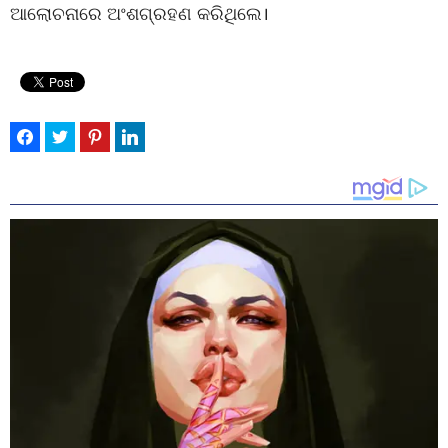
ଆଲୋଚନାରେ ଅଂଶଗ୍ରହଣ କରିଥିଲେ।