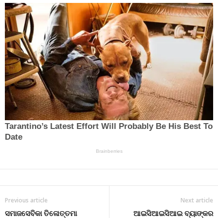
Previous article
Next article
ସମାଜସେବିକା ତିଳୋତ୍ତମା
ଆଇସିଆଇସିଆଇ ବ୍ୟାଙ୍କର