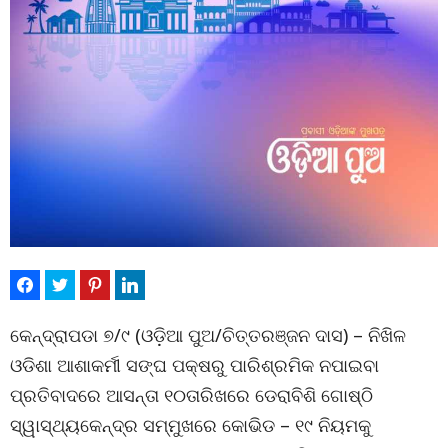
କେନ୍ଦ୍ରାପଡା ୭/୯ (ଓଡ଼ିଆ ପୁଅ/ଚିତ୍ତରଞ୍ଜନ ଦାସ) – ନିଖିଳ
ଓଡିଶା ଆଶାକର୍ମୀ ସଙ୍ଘ ପକ୍ଷରୁ ପାରିଶ୍ରମିକ ନପାଇବା
ପ୍ରତିବାଦରେ ଆସନ୍ତା ୧୦ତାରିଖରେ ଡେରାବିଶି ଗୋଷ୍ଠି
ସ୍ୱାସ୍ଥ୍ୟକେନ୍ଦ୍ର ସମ୍ମୁଖରେ କୋଭିଡ – ୧୯ ନିୟମକୁ