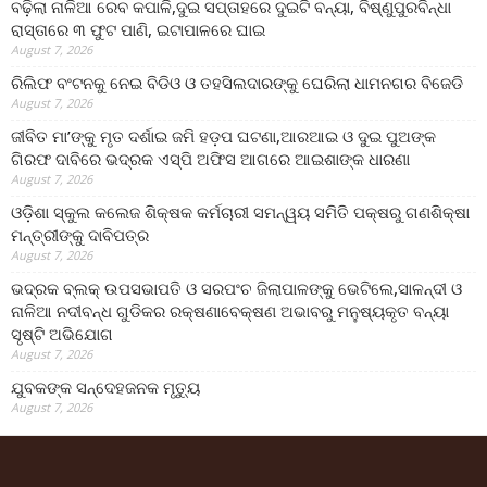
ବଢ଼ିଲା ନାଳିଆ ରେବ କପାଳି,ଦୁଇ ସପ୍ତାହରେ ଦୁଇଟି ବନ୍ୟା, ବିଷ୍ଣୁପୁରବିନ୍ଧା
ରାସ୍ତାରେ ୩ ଫୁଟ ପାଣି, ଇଟାପାଳରେ ଘାଇ
August 7, 2026
ରିଲିଫ ବଂଟନକୁ ନେଇ ବିଡିଓ ଓ ତହସିଲଦାରଙ୍କୁ ଘେରିଲା ଧାମନଗର ବିଜେଡି
August 7, 2026
ଜୀବିତ ମା’ଙ୍କୁ ମୃତ ଦର୍ଶାଇ ଜମି ହଡ଼ପ ଘଟଣା,ଆରଆଇ ଓ ଦୁଇ ପୁଅଙ୍କ
ଗିରଫ ଦାବିରେ ଭଦ୍ରକ ଏସ୍‌ପି ଅଫିସ ଆଗରେ ଆଇଶାଙ୍କ ଧାରଣା
August 7, 2026
ଓଡ଼ିଶା ସ୍କୁଲ କଲେଜ ଶିକ୍ଷକ କର୍ମଚାରୀ ସମନ୍ୱୟ ସମିତି ପକ୍ଷରୁ ଗଣଶିକ୍ଷା
ମନ୍ତ୍ରୀଙ୍କୁ ଦାବିପତ୍ର
August 7, 2026
ଭଦ୍ରକ ବ୍ଲକ୍ ଉପସଭାପତି ଓ ସରପଂଚ ଜିଲାପାଳଙ୍କୁ ଭେଟିଲେ,ସାଳନ୍ଦୀ ଓ
ନାଳିଆ ନଦୀବନ୍ଧ ଗୁଡିକର ରକ୍ଷଣାବେକ୍ଷଣ ଅଭାବରୁ ମନୁଷ୍ୟକୃତ ବନ୍ୟା
ସୃଷ୍ଟି ଅଭିଯୋଗ
August 7, 2026
ଯୁବକଙ୍କ ସନ୍ଦେହଜନକ ମୃତ୍ୟୁ
August 7, 2026