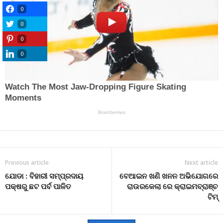
0
0
0
0
Previous article
Next article
ଯୋଡା : ବିହାରୀ ସମ୍ପ୍ରଦାୟ
ବେଆଇନ ଖଣି ଖନନ ଅଭିଯୋଗରେ
ପକ୍ଷରୁ ଛଟ ପର୍ବ ପାଳିତ
ରାଉରକେଲା ରେ କ୍ରାଇମବ୍ରାଞ୍ଚ
ଟିମ୍