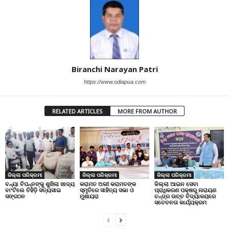
Biranchi Narayan Patri
https://www.odiapua.com
RELATED ARTICLES
MORE FROM AUTHOR
ଜିଲ୍ଲା ପରିକ୍ରମା
ଜିଲ୍ଲା ପରିକ୍ରମା
ଜିଲ୍ଲା ପରିକ୍ରମା
ବନ୍ୟା ବିପନ୍ନଙ୍କୁ ଶୁଖିଲା ଖାଦ୍ୟ
କରାମତ ଅଲୀ କରାମତଙ୍କ
ଜିଲ୍ଲା ଆଇନ ସେବା
ବାଂଟିଲେ ତିହିଡି଼ ସତ୍ୟସାଇ
ସ୍ମୃତିରେ ସାହିତ୍ୟ ସଭା ଓ
ପ୍ରାଧିକରଣ ପକ୍ଷରୁ ନାରାୟଣ
ସଙ୍ଗଠନ
ମୁଶାୟରା
ଚନ୍ଦ୍ର ଉଚ୍ଚ ବିଦ୍ୟାଳୟରେ
ସଚେତନତା କାର୍ଯ୍ୟକ୍ରମ