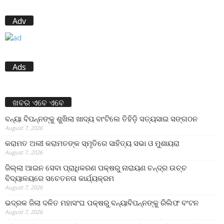
Adv
Ads
ଖବର ଏବେ ଏବେ
ବନ୍ୟା ବିପନ୍ନଙ୍କୁ ଶୁଖିଲା ଖାଦ୍ୟ ବାଂଟିଲେ ତିହିଡି଼ ସତ୍ୟସାଇ ସଙ୍ଗଠନ
August 7, 2026
କରାମତ ଅଲୀ କରାମତଙ୍କ ସ୍ମୃତିରେ ସାହିତ୍ୟ ସଭା ଓ ମୁଶାୟରା
August 7, 2026
ଜିଲ୍ଲା ଆଇନ ସେବା ପ୍ରାଧିକରଣ ପକ୍ଷରୁ ନାରାୟଣ ଚନ୍ଦ୍ର ଉଚ୍ଚ
ବିଦ୍ୟାଳୟରେ ସଚେତନତା କାର୍ଯ୍ୟକ୍ରମ
August 7, 2026
ଭଦ୍ରକ ଜିଲା ଦଳିତ ମହାସଂଘ ପକ୍ଷରୁ ବନ୍ୟାବିପନ୍ନଙ୍କୁ ରିଲିଫ ବଂଟନ
August 7, 2026