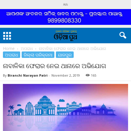
Ads
Home
ଅପରାଧ
ନାବାଳିକା ଫେରାର ନେଇ ଥାନାରେ ଅଭିଯୋଗ
ଅପରାଧ
ଜିଲ୍ଲା ପରିକ୍ରମା
ଯାଜପୁର
ନାବାଳିକା ଫେରାର ନେଇ ଥାନାରେ ଅଭିଯୋଗ
By
Biranchi Narayan Patri
-
November 2, 2019
165