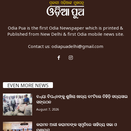
Odia Pua is the first Odia Newspaper which is printed &
Published from New Delhi & first Odia mobile news site.
Contact us:
odiapuadelhi@gmail.com
EVEN MORE NEWS
ବନ୍ୟା ବିପନ୍ନଙ୍କୁ ଶୁଖିଲା ଖାଦ୍ୟ ବାଂଟିଲେ ତିହିଡି଼ ସତ୍ୟସାଇ
ସଙ୍ଗଠନ
August 7, 2026
କରାମତ ଅଲୀ କରାମତଙ୍କ ସ୍ମୃତିରେ ସାହିତ୍ୟ ସଭା ଓ
ମୁଶାୟରା