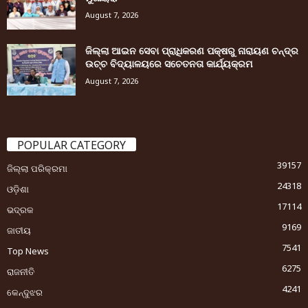
August 7, 2026
ଜିଲ୍ଲା ଆଇନ ସେବା ପ୍ରାଧିକରଣ ପକ୍ଷରୁ ନାରାୟଣ ଚନ୍ଦ୍ର
ଉଚ୍ଚ ବିଦ୍ୟାଳୟରେ ସଚେତନତା କାର୍ଯ୍ୟକ୍ରମ
August 7, 2026
POPULAR CATEGORY
39157
ଜିଲ୍ଲା ପରିକ୍ରମା
24318
ଓଡ଼ିଶା
17114
ଭଦ୍ରକ
9169
ଜାତୀୟ
7541
Top News
6275
ରାଜନୀତି
4241
କେନ୍ଦୁଝର