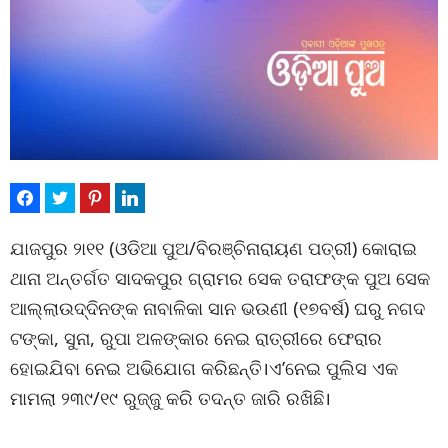
ଯାଜପୁର ୨ା୧୧ (ଓଡିଆ ପୁଅ/ବିରଞ୍ଚିନାରାୟଣ ପତ୍ରୀ) କୋରାଇ
ଥାନା ଅନ୍ତର୍ଗତ ସାଦକପୁର ଗ୍ରାମର ସେକ ତରାଫଙ୍କ ପୁଅ ସେକ
ଆଲ୍ଲାଉଦ୍ଦିନଙ୍କ ନାବାଳିକା ସାନ ଭଉଣୀ (୧୭ବର୍ଷ) ଘରୁ ନଗଦ
ଟଙ୍କା, ସୁନା, ରୁପା ଅଳଙ୍କାର ନେଇ ରାତ୍ରୀରେ ଫେରାର
ହୋଇଯିବା ନେଇ ଅଭିଯୋଗ କରିଛନ୍ତି।ଏ’ନେଇ ପୁଲିସ ଏକ
ମାମଲା ୨୩୯/୧୯ ରୁଜ୍ଜୁ କରି ତଦନ୍ତ ଜାରି ରଖିଛି।