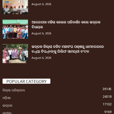
August 6, 2026
ଆଗରପଡା ମହିଳା କଲେଜ ପରିଦର୍ଶନ କଲେ ଭଦ୍ରକ
ବିଧାୟକ
August 6, 2026
ଭଦ୍ରକ ଜିଲ୍ଲା ଦଳିତ ମହାସଂଘ ପକ୍ଷରୁ ଧାମନଗରରେ
ବନ୍ୟା ବିପନ୍ନଙ୍କୁ ରିଲିଫ ସାମଗ୍ରୀ ବଂଟନ
August 6, 2026
POPULAR CATEGORY
39145
ଜିଲ୍ଲା ପରିକ୍ରମା
24318
ଓଡ଼ିଶା
17102
ଭଦ୍ରକ
9169
ଜାତୀୟ