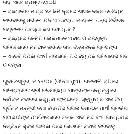
ତାହା ଏବେ ସ୍ପଷ୍ଟ ହୋଇଛି
– ରାଜଧାନୀର ମାତ୍ର ୨୫ କିମି ଦୂରରେ ଶାସକ ଦଳର ବେନିୟମ
କାରବାରକୁ ଧରିଲେ ଯଦି ଏ ଅବସ୍ଥା ତାହେଲେ ଅନ୍ୟ ନିର୍ବାଚନ
ମଣ୍ଡଳିର ଅବସ୍ଥା କଣ ହୋଇଥିବ ?
– ରାଜ୍ୟରେ କେମିତି ଲୋକମାନେ ଅବାଧ ଓ ଭୟମୁକ୍ତ
ପରିବେଶରେ ମତଦାନ କରିବେ ତାହା ଚିନ୍ତାଜନକ ପ୍ରସଙ୍ଗ
– ଏବେବି ପିପିଲି ଫାର୍ମ ହାଉସରେ ଅଛି ବ୍ୟାପକ ପରିମାଣର ମଦ
ଓ ଟଙ୍କା
ଭୁବନେଶ୍ୱର, ତା ୨୨/୦୪ (ଓଡ଼ିଆ ପୁଅ) : ଗତକାଲି ରାତିରେ
ମାଜିଷ୍ଟ୍ରେଟ ଶ୍ରୀ ରବିନାରାୟଣ ପାତ୍ରଙ୍କ ନେତୃତ୍ୱରେ
ନିର୍ବାଚନ ତଦାରଖ କରୁଥିବା ଫ୍ଲାଇଙ୍ଗ ସ୍କ୍ୱାଡ୍ ର ଏକ ଟିମ୍
ପୂର୍ବତନ ମନ୍ତ୍ରୀ ତଥା ବିଜେଡିର ପିପିଲି ବିଧାୟକ ପାର୍ଥୀ ପ୍ରଦୀପ
ମହାରଥୀଙ୍କ ଫାର୍ମହାଉସରେ ଟଙ୍କା ଏବଂ ମଦ ବଂଟାଯାଉଥିବାର
ନିଶ୍ଚିନ୍ତ ସୂଚନା ପାଇଲା ପରେ ସେଠାରେ ଚଢାଉ କରିବାକୁ