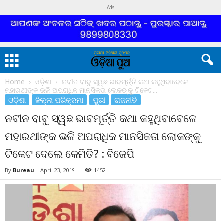
Ads
Home
ଓଡ଼ିଶା
ନବୀନ ବାବୁ ସ୍ୱଛ ଭାବମୂର୍ତ୍ତି କଥା କହୁଥିବାବେଳେ
ମହାରଥୀଙ୍କ ଭଳି ଅପରାଧିକ ମାନସିକତା ଲୋକଙ୍କୁ ଟିକେଟ...
ଓଡ଼ିଶା
ଜିଲ୍ଲା ପରିକ୍ରମା
ପୁରୀ
ରାଜନୀତି
ନବୀନ ବାବୁ ସ୍ୱଛ ଭାବମୂର୍ତ୍ତି କଥା କହୁଥିବାବେଳେ
ମହାରଥୀଙ୍କ ଭଳି ଅପରାଧିକ ମାନସିକତା ଲୋକଙ୍କୁ
ଟିକେଟ ଦେଲେ କେମିତି? : ବିଜେପି
By
Bureau
-
April 23, 2019
1452