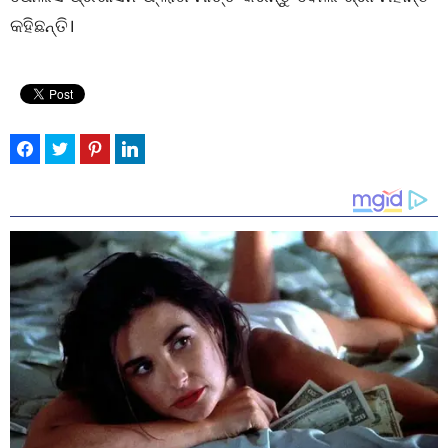
କହିଛନ୍ତି।