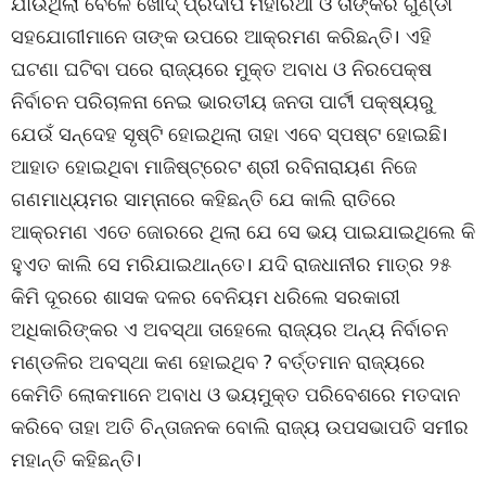
ଯାଉଥିଲା ବେଳେ ଖୋଦ୍ ପ୍ରଦୀପ ମହାରଥୀ ଓ ତାଙ୍କର ଗୁଣ୍ଡା
ସହଯୋଗୀମାନେ ତାଙ୍କ ଉପରେ ଆକ୍ରମଣ କରିଛନ୍ତି। ଏହି
ଘଟଣା ଘଟିବା ପରେ ରାଜ୍ୟରେ ମୁକ୍ତ ଅବାଧ ଓ ନିରପେକ୍ଷ
ନିର୍ବାଚନ ପରିଚାଳନା ନେଇ ଭାରତୀୟ ଜନତା ପାର୍ଟୀ ପକ୍ଷ୍ୟରୁ
ଯେଉଁ ସନ୍ଦେହ ସୃଷ୍ଟି ହୋଇଥିଲା ତାହା ଏବେ ସ୍ପଷ୍ଟ ହୋଇଛି।
ଆହାତ ହୋଇଥିବା ମାଜିଷ୍ଟ୍ରେଟ ଶ୍ରୀ ରବିନାରାୟଣ ନିଜେ
ଗଣମାଧ୍ୟମର ସାମ୍ନାରେ କହିଛନ୍ତି ଯେ କାଲି ରାତିରେ
ଆକ୍ରମଣ ଏତେ ଜୋରରେ ଥିଲା ଯେ ସେ ଭୟ ପାଇଯାଇଥିଲେ କି
ହୁଏତ କାଲି ସେ ମରିଯାଇଥାନ୍ତେ। ଯଦି ରାଜଧାନୀର ମାତ୍ର ୨୫
କିମି ଦୂରରେ ଶାସକ ଦଳର ବେନିୟମ ଧରିଲେ ସରକାରୀ
ଅଧିକାରିଙ୍କର ଏ ଅବସ୍ଥା ତାହେଲେ ରାଜ୍ୟର ଅନ୍ୟ ନିର୍ବାଚନ
ମଣ୍ଡଳିର ଅବସ୍ଥା କଣ ହୋଇଥିବ ? ବର୍ତ୍ତମାନ ରାଜ୍ୟରେ
କେମିତି ଲୋକମାନେ ଅବାଧ ଓ ଭୟମୁକ୍ତ ପରିବେଶରେ ମତଦାନ
କରିବେ ତାହା ଅତି ଚିନ୍ତାଜନକ ବୋଲି ରାଜ୍ୟ ଉପସଭାପତି ସମୀର
ମହାନ୍ତି କହିଛନ୍ତି।