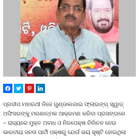
ପ୍ରଦୀପ ମହାରଥୀ ନିଜେ ଗୁଣ୍ଡାଲଗାଇ ଫ୍ଲାଇଙ୍ଗ୍ ସ୍ୱାଡ୍
ଅଫିସରଙ୍କୁ ମରଣାତ୍ମକ ଆକ୍ରମଣ କରିବା ପ୍ରସଙ୍ଗରେ
– ରାଜ୍ୟରେ ମୁକ୍ତ ଅବାଧ ଓ ନିରପେକ୍ଷ ନିର୍ବାଚନ ନେଇ
ଭାରତୀୟ ଜନତା ପାର୍ଟୀ ପକ୍ଷରୁ ଯେଉଁ ଭୟ ସୃଷ୍ଟି ହୋଇଥିଲା