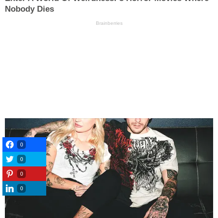
0
0
0
0