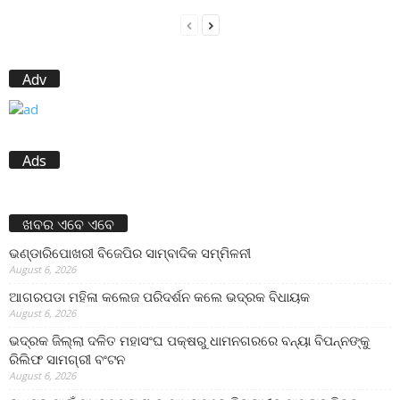
Adv
Ads
ଖବର ଏବେ ଏବେ
ଭଣ୍ଡାରିପୋଖରୀ ବିଜେପିର ସାମ୍ବାଦିକ ସମ୍ମିଳନୀ
August 6, 2026
ଆଗରପଡା ମହିଳା କଲେଜ ପରିଦର୍ଶନ କଲେ ଭଦ୍ରକ ବିଧାୟକ
August 6, 2026
ଭଦ୍ରକ ଜିଲ୍ଲା ଦଳିତ ମହାସଂଘ ପକ୍ଷରୁ ଧାମନଗରରେ ବନ୍ୟା ବିପନ୍ନଙ୍କୁ
ରିଲିଫ ସାମଗ୍ରୀ ବଂଟନ
August 6, 2026