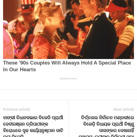
Previous article
Next article
ବାଙ୍କୀ ବିଧାନସଭାର ବିଜେଡି ପ୍ରାର୍ଥୀ
ତିର୍ତ୍ତୋଲ ନିର୍ବାଚନ ମଣ୍ଡଳୀରେ
ଦେବୀରଞ୍ଜନ ତ୍ରିପାଠୀଙ୍କ
ବିଜେଡ଼ି ବିଧାୟକ ପ୍ରାର୍ଥୀ ବିଷ୍ଣୁ
ବିରୋଧରେ ଦୃଢ କାର୍ଯ୍ୟନୁଷ୍ଠାନ ଦାବି
ଦାସଙ୍କର ଦେଖାନାହିଁ
କଲା ବିଜେପି
ମୁଖ୍ୟମନ୍ତ୍ରୀଙ୍କ ନିର୍ବାଚନୀ ସଭା