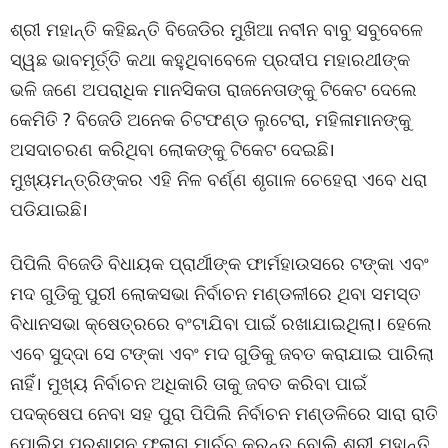
ଶ୍ରୀ ମହାନ୍ତି କହିଛନ୍ତି ବିଜେଡିର ମୁଖିଆ ନବୀନ ବାବୁ ସବୁବେଳେ
ସ୍ୱଛ ଭାବମୂର୍ତ୍ତି କଥା କହୁଥିବାବେଳେ ପ୍ରଦୀପ ମହାରଥୀଙ୍କ
ଭଳି ଜଣେ ଅପରାଧିକ ମାନସିକତା ରାଜନେତାଙ୍କୁ ଟିକେଟ ଦେଲେ
କେମିତି ? ବିଜେଡି ଅନେକ ଚିଟଫଣ୍ଡ ଲୁଟେରା, ମହିଳାମାନଙ୍କୁ
ଅସଦାଚରଣ କରିଥିବା ଲୋକଙ୍କୁ ଟିକେଟ ଦେଇଛି।
ମୁଖ୍ୟମନ୍ତ୍ରିଙ୍କର ଏହି ନିଳ ବର୍ଣ୍ଣ ଶୃଗାଳ ଚେହେରା ଏବେ ଧରା
ପଡିଯାଇଛି।
ପିପିଲି ବିଜେଡି ବିଧାୟକ ପ୍ରାର୍ଥୀଙ୍କ ଫାର୍ମହାଉସରେ ଟଙ୍କା ଏବଂ
ମଦ ଗୁଡିକୁ ପୁରୀ ଲୋକସଭା ନିର୍ବାଚନ ମଣ୍ଡଳୀରେ ଥିବା ସମସ୍ତ
ବିଧାନସଭା କ୍ଷେତ୍ରରେ ବଂଟାଯିବା ପାଇଁ ରଖାଯାଇଥିଲା। ହେଲେ
ଏବେ ସୁଦ୍ଦା ସେ ଟଙ୍କା ଏବଂ ମଦ ଗୁଡିକୁ ଜବତ କରାଯାଇ ପାରିଲା
ନାହିଁ। ମୁଖ୍ୟ ନିର୍ବାଚନ ଅଧିକାରି ତାକୁ ଜବତ କରିବା ପାଇଁ
ପଦକ୍ଷେପ ନେବା ସହ ପୁରା ପିପିଲି ନିର୍ବାଚନ ମଣ୍ଡଳିରେ ସାରା ରାତି
ପୋଲିସ ପ୍ରଶାସନ ଫ୍ଲାଗ ମାର୍ଚ୍ଚ କରନ୍ତୁ ବୋଲି ଶ୍ରୀ ମହାନ୍ତି