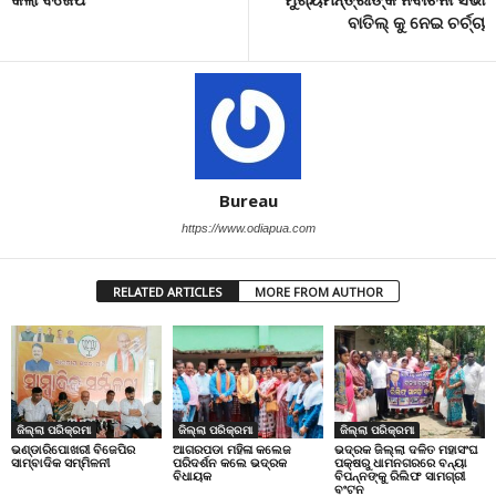
ବାତିଲ୍ କୁ ନେଇ ଚର୍ଚ୍ଚା
Bureau
https://www.odiapua.com
RELATED ARTICLES
MORE FROM AUTHOR
ଜିଲ୍ଲା ପରିକ୍ରମା
ଜିଲ୍ଲା ପରିକ୍ରମା
ଜିଲ୍ଲା ପରିକ୍ରମା
ଭଣ୍ଡାରିପୋଖରୀ ବିଜେପିର
ଆଗରପଡା ମହିଳା କଲେଜ
ଭଦ୍ରକ ଜିଲ୍ଲା ଦଳିତ ମହାସଂଘ
ସାମ୍ବାଦିକ ସମ୍ମିଳନୀ
ପରିଦର୍ଶନ କଲେ ଭଦ୍ରକ
ପକ୍ଷରୁ ଧାମନଗରରେ ବନ୍ୟା
ବିଧାୟକ
ବିପନ୍ନଙ୍କୁ ରିଲିଫ ସାମଗ୍ରୀ
ବଂଟନ