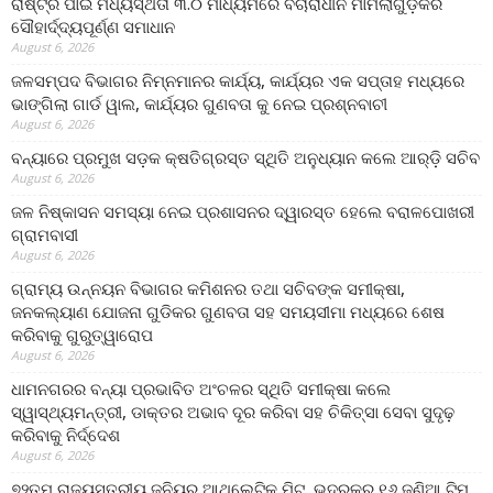
ରାଷ୍ଟ୍ର ପାଇଁ ମଧ୍ୟସ୍ଥତା ୩.୦ ମାଧ୍ୟମରେ ବିଚାରାଧୀନ ମାମଲାଗୁଡ଼ିକର
ସୌହାର୍ଦ୍ଦ୍ୟପୂର୍ଣ୍ଣ ସମାଧାନ
August 6, 2026
ଜଳସମ୍ପଦ ବିଭାଗର ନିମ୍ନମାନର କାର୍ଯ୍ୟ, କାର୍ଯ୍ୟର ଏକ ସପ୍ତାହ ମଧ୍ୟରେ
ଭାଙ୍ଗିଲା ଗାର୍ଡ ୱାଲ, କାର୍ଯ୍ୟର ଗୁଣବତା କୁ ନେଇ ପ୍ରଶ୍ନବାଚୀ
August 6, 2026
ବନ୍ୟାରେ ପ୍ରମୁଖ ସଡ଼କ କ୍ଷତିଗ୍ରସ୍ତ ସ୍ଥିତି ଅନୁଧ୍ୟାନ କଲେ ଆର୍‌ଡ଼ି ସଚିବ
August 6, 2026
ଜଳ ନିଷ୍କାସନ ସମସ୍ୟା ନେଇ ପ୍ରଶାସନର ଦ୍ୱାରସ୍ତ ହେଲେ ବରାଳପୋଖରୀ
ଗ୍ରାମବାସୀ
August 6, 2026
ଗ୍ରାମ୍ୟ ଉନ୍ନୟନ ବିଭାଗର କମିଶନର ତଥା ସଚିବଙ୍କ ସମୀକ୍ଷା,
ଜନକଲ୍ୟାଣ ଯୋଜନା ଗୁଡିକର ଗୁଣବତା ସହ ସମୟସୀମା ମଧ୍ୟରେ ଶେଷ
କରିବାକୁ ଗୁରୁତ୍ୱାରୋପ
August 6, 2026
ଧାମନଗରର ବନ୍ୟା ପ୍ରଭାବିତ ଅଂଚଳର ସ୍ଥିତି ସମୀକ୍ଷା କଲେ
ସ୍ୱାସ୍ଥ୍ୟମନ୍ତ୍ରୀ, ଡାକ୍ତର ଅଭାବ ଦୂର କରିବା ସହ ଚିକିତ୍ସା ସେବା ସୁଦୃଢ଼
କରିବାକୁ ନିର୍ଦ୍ଦେଶ
August 6, 2026
୭୨ତମ ରାଜ୍ୟସ୍ତରୀୟ ଜୁନିୟର ଆଥଲେଟିକ ମିଟ୍‌, ଭଦ୍ରକରୁ ୧୬ ଜଣିଆ ଟିମ୍