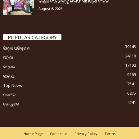
ବନ୍ୟା ବିପନ୍ନଙ୍କୁ ରିଲିଫ ସାମଗ୍ରୀ ବଂଟନ
August 6, 2026
POPULAR CATEGORY
39145
ଜିଲ୍ଲା ପରିକ୍ରମା
24318
ଓଡ଼ିଶା
17102
ଭଦ୍ରକ
9169
ଜାତୀୟ
7541
Top News
6275
ରାଜନୀତି
4241
କେନ୍ଦୁଝର
Home Page
Contact us
Privacy Policy
Terms