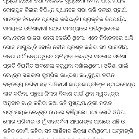
ମୁଖ୍ୟମନ୍ତ୍ରୀ ତଥା ବିଜେଡିର ସୁପ୍ରିମୋ ନବୀନ ପଟ୍ଟନାୟକ
କୋରାପୁଟ ଜିଲାର ବିଭିନ୍ନ ସ୍ଥାନରେ ସଭା କରି ଦଳୀୟ ପ୍ରାର୍ଥୀ
ମାନଙ୍କ ନିମନ୍ତେ ପ୍ରଚାର କରିଛନ୍ତି। ପ୍ରାକୃତିକ ବିପପର୍ଯ୍ୟ
ସମୟରେ ଓଡିଶାବାସୀ ଘୋର ସମସ୍ୟାରେ ପଡିଥିଲାବେଳେ
କେନ୍ଦ୍ରର ଭାଜପା ନେତା କେଉଁଠି ଥିଲେ, ଏବେ ନିର୍ବାଚନରେ ଆସି
ଭୋଟ ମାଗୁଛନ୍ତି ବୋଲି ନବୀନ ପ୍ରଶ୍ନ କରିବା ସହ ଭାରତୀୟ
ଜନତା ପାର୍ଟି ନେତୃତ୍ୱରେ ଚାଲିଥିବା କେନ୍ଦ୍ର ସରକାର ଓଡିଶା
ପ୍ରତି ନିୟମିତ ଅବହେଳା କରୁଥିବା ଦର୍ଶାଇଥିଲେ। ଓଡିଶା ପାଇଁ
କେନ୍ଦ୍ର ସରକାର କୁମ୍ଭିର କାନ୍ଦଣା କାନ୍ଦୁଥିବା ନବୀନ
ବକ୍ତବ୍ୟ ରଖିବା ସହ ଆଦିବାସୀ ଛାତ୍ରଛାତ୍ରୀଙ୍କ ଷ୍ଟାଇପେଣ୍ଡ
କାଟ କରିବା, ପଛୁଆ ଜିଲାର ବିକାଶ ପାଇଁ ଥିବା ସ୍ୱତନ୍ତ୍ର
ଅନୁଦାନ ବନ୍ଦ କରିବା କଥା କହି ମୁଖ୍ୟମନ୍ତ୍ରୀ ନବୀନ
ପଟ୍ଟନାୟକ କେନ୍ଦ୍ର ଉପରେ ବର୍ଷିଥିଲେ। ୪.୫ କୋଟି ଓଡ଼ିଆ
ମୋର ପରିବାର ଓ ମୁଁ ସଦାସର୍ବଦା ଆପଣଙ୍କ ପାଖରେ ଅଛି ଓ
ରହିବ ବୋଲି କହିବା ସହ ଆର୍ଶିବାଦ ଭିକ୍ଷା କରିଥିଲେ। ପଟ୍ଟାଙ୍ଗି