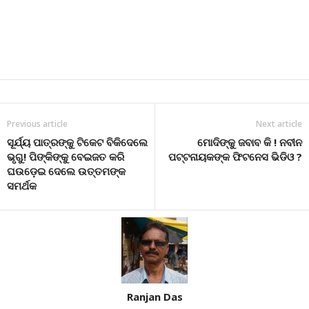
Previous article
Next article
ସୂର୍ଯ୍ୟ ପାତ୍ରଙ୍କୁ ଟିକେଟ ବିକିଦେଲେ
ମୋଦିଙ୍କୁ ଜବାବ କି ! ନବୀନ
ଭୃଗୁ! ପିଙ୍କିଙ୍କୁ ବେଇଜତ କରି
ପଟ୍ଟନାୟକଙ୍କ ଫିଟନେସ ଭିଡିଓ ?
ଘଉଡ଼େଇ ଦେଲେ ଉତ୍ତମଙ୍କ
ସମର୍ଥକ
Ranjan Das