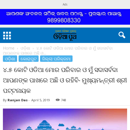
Ads
Home
ଓଡ଼ିଶା
୪.୫ କୋଟି ଓଡିଆ ମୋର ପରିବାର ଓ ମୁଁ ସଦାସର୍ବଦା
ଆପଣଙ୍କ ପାଖରେ ଅଛି ଓ...
ଓଡ଼ିଶା
କୋରାପୁଟ
ଜିଲ୍ଲା ପରିକ୍ରମା
୪.୫ କୋଟି ଓଡିଆ ମୋର ପରିବାର ଓ ମୁଁ ସଦାସର୍ବଦା
ଆପଣଙ୍କ ପାଖରେ ଅଛି ଓ ରହିବି- ମୁଖ୍ୟମନ୍ତ୍ରୀ ଶ୍ରୀ
ପଟ୍ଟନାୟକ
By
Ranjan Das
-
April 5, 2019
748