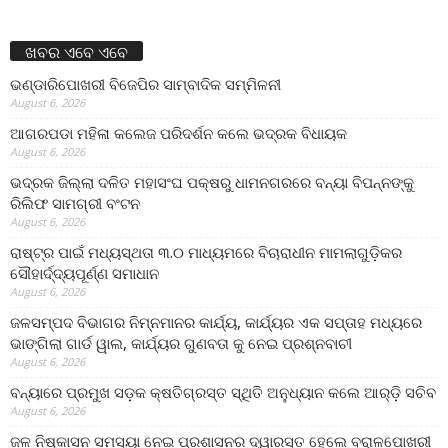
ଖବର ଏବେ ଏବେ
ଭଣ୍ଡାରିପୋଖରୀ ବିଜେପିର ସାମ୍ବାଦିକ ସମ୍ମିଳନୀ
August 6, 2026
ଆଗରପଡା ମହିଳା କଲେଜ ପରିଦର୍ଶନ କଲେ ଭଦ୍ରକ ବିଧାୟକ
August 6, 2026
ଭଦ୍ରକ ଜିଲ୍ଲା ଦଳିତ ମହାସଂଘ ପକ୍ଷରୁ ଧାମନଗରରେ ବନ୍ୟା ବିପନ୍ନଙ୍କୁ
ରିଲିଫ ସାମଗ୍ରୀ ବଂଟନ
August 6, 2026
ରାଷ୍ଟ୍ର ପାଇଁ ମଧ୍ୟସ୍ଥତା ୩.୦ ମାଧ୍ୟମରେ ବିଚାରାଧୀନ ମାମଲାଗୁଡ଼ିକର
ସୌହାର୍ଦ୍ଦ୍ୟପୂର୍ଣ୍ଣ ସମାଧାନ
August 6, 2026
ଜଳସମ୍ପଦ ବିଭାଗର ନିମ୍ନମାନର କାର୍ଯ୍ୟ, କାର୍ଯ୍ୟର ଏକ ସପ୍ତାହ ମଧ୍ୟରେ
ଭାଙ୍ଗିଲା ଗାର୍ଡ ୱାଲ, କାର୍ଯ୍ୟର ଗୁଣବତା କୁ ନେଇ ପ୍ରଶ୍ନବାଚୀ
August 6, 2026
ବନ୍ୟାରେ ପ୍ରମୁଖ ସଡ଼କ କ୍ଷତିଗ୍ରସ୍ତ ସ୍ଥିତି ଅନୁଧ୍ୟାନ କଲେ ଆର୍‌ଡ଼ି ସଚିବ
August 6, 2026
ଜଳ ନିଷ୍କାସନ ସମସ୍ୟା ନେଇ ପ୍ରଶାସନର ଦ୍ୱାରସ୍ତ ହେଲେ ବରାଳପୋଖରୀ