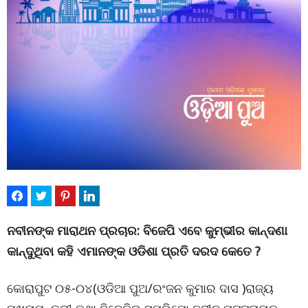
ନବୀନଙ୍କ ମାରାଥନ ପ୍ରଚାର: ବିଜେପି ଏବେ କୁମ୍ଭୀର କାନ୍ଦଣା
କାନ୍ଦୁଥିବା କହି ଏମାନଙ୍କ ଓଡିଶା ପ୍ରତି ଦରଦ କେତେ ?
କୋରାପୁଟ ୦୫-୦୪(ଓଡିଆ ପୁଅ/ରଂଜନ କୁମାର ଦାସ )ରାଜ୍ୟ