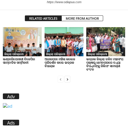
https://www.odiapua.com
RELATED ARTICLES
MORE FROM AUTHOR
ଜିଲ୍ଲା ପରିକ୍ରମା
ଜିଲ୍ଲା ପରିକ୍ରମା
ଜିଲ୍ଲା ପରିକ୍ରମା
ଭଣ୍ଡାରିପୋଖରୀ ବିଜେପିର
ଆଗରପଡା ମହିଳା କଲେଜ
ଭଦ୍ରକ ଜିଲ୍ଲା ଦଳିତ ମହାସଂଘ
ସାମ୍ବାଦିକ ସମ୍ମିଳନୀ
ପରିଦର୍ଶନ କଲେ ଭଦ୍ରକ
ପକ୍ଷରୁ ଧାମନଗରରେ ବନ୍ୟା
ବିଧାୟକ
ବିପନ୍ନଙ୍କୁ ରିଲିଫ ସାମଗ୍ରୀ
ବଂଟନ
Adv
Ads