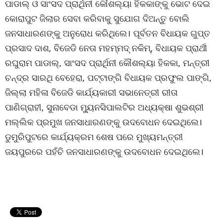
ପାଡାଲ୍ ଓ ସାଂସଦ ପ୍ରାର୍ଥିନୀ କୌଶଲ୍ୟା ହିକକାଙ୍କୁ ଭୋଟ ଦେଇ
କୋରାପୁଟ ଜିଲାର ସେବା କରିବାକୁ ସୁଯୋଗ ଦିଅନ୍ତୁ ବୋଲି
ଜନସାଧାରଣଙ୍କୁ ଅନୁରୋଧ କରିଥିଲେ। ପୂର୍ବତନ ବିଧାୟକ ଗୁପ୍ତ
ପ୍ରସାଦ ଦାଶ, ବିଜେଡି ନେତା ମହମ୍ମଦ୍ ନକିମ୍, ବିଧାୟକ ପ୍ରାର୍ଥୀ
ରଘୁରାମ ପାଡାଲ୍, ସାଂସଦ ପ୍ରାର୍ଥିନୀ କୌଶଲ୍ୟା ହିକକା, ମନ୍ତ୍ରୀ
ଚନ୍ଦ୍ର ସାରଥି ବେହେରା, ପଟ୍ଟାଙ୍ଗି ବିଧାୟକ ପ୍ରଫୁଲ ପାଙ୍ଗି,
ଜିଲ୍ଲା ମହିଳା ବିଜେଡି କାର୍ଯ୍ୟକାରୀ ସଭାନେତ୍ରୀ ରୀତା
ପାଣିଗ୍ରାହୀ, ସୁନାବେଡା ମ୍ୟୁନସିପାଲଟିର ଅଧ୍ୟକ୍ଷା ଶୁଭଶ୍ରୀ
ମଲ୍ଲିକ ପ୍ରମୁଖ ଜନସାଧାରଣଙ୍କୁ ଉଦବୋଧନ ଦେଇଥିଲେ।
ଡୁମୁରିପୁଟରେ କାର୍ଯ୍ୟକ୍ରମ ଶେଷ ପରେ ମୁଖ୍ୟମନ୍ତ୍ରୀ
ଜୟପୁରରେ ପହଁଚି ଜନସାଧାରଣଙ୍କୁ ଉଦବୋଧନ ଦେଇଥିଲେ।