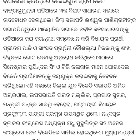
ବିଧାନସଭା କ୍ଷେତ୍ରର ଦଳେଇଗୁଡା ଗ୍ରାମ ନିକଟ
ବାଙ୍ଗରୁମୁଣ୍ଡା ପଡିଆରେ ଏକ ବିରାଟ ସାଧାରଣ ସଭାରେ
ଉଦବୋଧନ ଦେଇଥିଲେ। ଜିଲା ସଭାପତି ଈଶ୍ୱର ପାଣିଗ୍ରାହୀଙ୍କ
ସଭାପତିତ୍ୱରେ ଆୟୋଜିତ ସଭାରେ ନବୀନ ଜନସାଧାରଣଙ୍କୁ
ଓଡିଆରେ ଜୟ ଜଗନ୍ନାଥ ସମ୍ବୋଧନ କରି ବିଧାୟକ ପ୍ରାର୍ଥୀ
ପ୍ରୀତମ ପାଢି ଓ ସାଂସଦ ପ୍ରାର୍ଥିନୀ କୌଶଲ୍ୟା ହିକକାଙ୍କୁ ଶଂଖ
ଚିହ୍ନରେ ଭୋଟ ଦେବାକୁ ଅନୁରୋଧ କରିଥିଲେ।ଏଠାରେ
ସିନେଷ୍ଟାର ପୁପିନ୍ଦର ସିଂ ଓ ଟିଭି କଳାକାର ମାନେ ଯୋଗଦେଇ
ବିଜେଡି ପ୍ରାର୍ଥୀମାନଙ୍କୁ ଜୟଯୁକ୍ତ କରାଇବାକୁ ନିବେଦନ
କରିଥିଲେ।ଏହି ସଭାରେ ଜିଲ୍ଲା ଯୁବ ବିଜେଡି ସଭାପତି ଅମିତ
ଅଗ୍ରଓାଲ, ଉପସଭାପତି ଭରତ ମଲ୍ଲିକ, ପ୍ରଭାତ ସୁତାର,
ମନ୍ତ୍ରୀ ଚନ୍ଦ୍ର ସାରଥି ବେହେରା, ପଟ୍ଟାଙ୍ଗୀ ବିଧାୟକ
ପ୍ରଫୁଲ୍ଲ ପାଙ୍ଗୀ ପ୍ରମୁଖ ଉପସ୍ଥିତ ଥିଲେ। ନନ୍ଦପୁର
ବ୍ଲକର କଂଗ୍ରେସ ଅଧ୍ୟକ୍ଷ ମଧୁ ମୁଦୁଲିଙ୍କ ସହ ଅନେକ
କଂଗ୍ରେସ ନେତା ବିଜେଡିରେ ସାମିଲ ହୋଇଥିଲେ। ମୁଖ୍ୟମନ୍ତ୍ରୀ