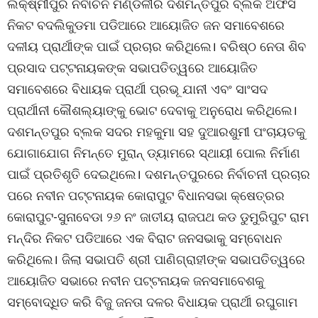
ଲକ୍ଷ୍ମୀପୁର ନିର୍ବାଚନ ମଣ୍ଡଳୀର ଦଶମନ୍ତପୁର ବ୍ଲକ ଅଫିସ
ନିକଟ ବଦଲିକୁଡମା ପଡିଆରେ ଆୟୋଜିତ ଜନ ସମାବେଶରେ
ଦଳୀୟ ପ୍ରାର୍ଥୀଙ୍କ ପାଇଁ ପ୍ରଚାର କରିଥିଲେ। ବରିଷ୍ଠ ନେତା ଶିବ
ପ୍ରସାଦ ପଟ୍ଟନାୟକଙ୍କ ସଭାପତିତ୍ୱରେ ଆୟୋଜିତ
ସମାବେଶରେ ବିଧାୟକ ପ୍ରାର୍ଥୀ ପ୍ରଭୂ ଯାନୀ ଏବଂ ସାଂସଦ
ପ୍ରାର୍ଥୀନୀ କୌଶଲ୍ୟାଙ୍କୁ ଭୋଟ ଦେବାକୁ ଅନୁରୋଧ କରିଥିଲେ।
ଦଶମନ୍ତପୁର ବ୍ଲକ ସଦର ମହକୁମା ସହ ଦୁଆରଶୁମୀ ପଂଚାୟତକୁ
ଯୋଗାଯୋଗ ନିମନ୍ତେ ମୁରାନ୍ ଡ୍ୟାମରେ ସ୍ଥାୟୀ ପୋଲ ନିର୍ମାଣ
ପାଇଁ ପ୍ରତିଶୃତି ଦେଇଥିଲେ। ଦଶମନ୍ତପୁରରେ ନିର୍ବାଚନୀ ପ୍ରଚାର
ପରେ ନବୀନ ପଟ୍ଟନାୟକ କୋରାପୁଟ ବିଧାନସଭା କ୍ଷେତ୍ରର
କୋରାପୁଟ-ସୁନାବେଡା ୨୬ ନଂ ଜାତୀୟ ରାଜପଥ କଡ ଡୁମୁରିପୁଟ ରାମ
ମନ୍ଦିର ନିକଟ ପଡିଆରେ ଏକ ବିରାଟ ଜନସଭାକୁ ସମ୍ବୋଧନ
କରିଥିଲେ। ଜିଲା ସଭାପତି ଶ୍ରୀ ପାଣିଗ୍ରାହୀଙ୍କ ସଭାପତିତ୍ୱରେ
ଆୟୋଜିତ ସଭାରେ ନବୀନ ପଟ୍ଟନାୟକ ଜନସମାବେଶକୁ
ସମ୍ବୋଦ୍ଧିତ କରି ବିଜୁ ଜନତା ଦଳର ବିଧାୟକ ପ୍ରାର୍ଥୀ ରଘୁଗାମ