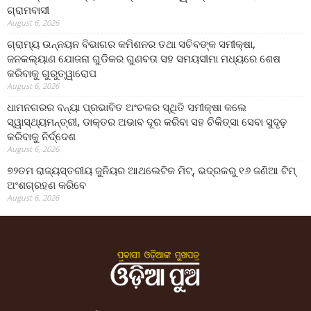
ଗ୍ରାମବାସୀ
August 6, 2026
ଗ୍ରାମ୍ୟ ଉନ୍ନୟନ ବିଭାଗର କମିଶନର ତଥା ସଚିବଙ୍କ ସମୀକ୍ଷା,
ଜନକଲ୍ୟାଣ ଯୋଜନା ଗୁଡିକର ଗୁଣବତା ସହ ସମୟସୀମା ମଧ୍ୟରେ ଶେଷ
କରିବାକୁ ଗୁରୁତ୍ୱାରୋପ
August 6, 2026
ଧାମନଗରର ବନ୍ୟା ପ୍ରଭାବିତ ଅଂଚଳର ସ୍ଥିତି ସମୀକ୍ଷା କଲେ
ସ୍ୱାସ୍ଥ୍ୟମନ୍ତ୍ରୀ, ଡାକ୍ତର ଅଭାବ ଦୂର କରିବା ସହ ଚିକିତ୍ସା ସେବା ସୁଦୃଢ଼
କରିବାକୁ ନିର୍ଦ୍ଦେଶ
August 6, 2026
୭୨ତମ ରାଜ୍ୟସ୍ତରୀୟ ଜୁନିୟର ଆଥଲେଟିକ ମିଟ୍‌, ଭଦ୍ରକରୁ ୧୬ ଜଣିଆ ଟିମ୍
ଅଂଶଗ୍ରହଣ କରିବେ
August 6, 2026