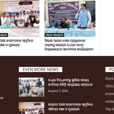
ିକ୍ରମା
ଜିଲ୍ଲା ପରିକ୍ରମା
ଅଲୀ କରାମତଙ୍କ ସ୍ମୃତିରେ
ଜିଲ୍ଲା ଆଇନ ସେବା ପ୍ରାଧିକରଣ
 ସଭା ଓ ମୁଶାୟରା
ପକ୍ଷରୁ ନାରାୟଣ ଚନ୍ଦ୍ର ଉଚ୍ଚ
ବିଦ୍ୟାଳୟରେ ସଚେତନତା କାର୍ଯ୍ୟକ୍ରମ
EVEN MORE NEWS
P
ଜିଲ୍ଲ
ବନ୍ୟା ବିପନ୍ନଙ୍କୁ ଶୁଖିଲା ଖାଦ୍ୟ
ବାଂଟିଲେ ତିହିଡି଼ ସତ୍ୟସାଇ ସଙ୍ଗଠନ
ଓଡ଼ିଶା
August 7, 2026
ଭଦ୍ର
ew
ଜାତୀ
କରାମତ ଅଲୀ କରାମତଙ୍କ ସ୍ମୃତିରେ
ସାହିତ୍ୟ ସଭା ଓ ମୁଶାୟରା
Top 