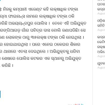
ଘଟଣା
): ନିଜକୁ କମ୍ପାନୀ ଏଜେଣ୍ଟ କହି ଲକ୍ଷାଧିକ ଟଙ୍କା
ଭଦ୍ର
August
ଗ୍ମା ଫାଇନାନ୍ସ ନାମରେ ଲକ୍ଷାଧିକ ଟଙ୍କା ଠକି
ଓଡ଼ିଶ
ରିଛି ଅଭୟଚାନ୍ଦପୁର ପୋଲିସ । ତେବେ ଏହି ଅଭିଯୁକ୍ତ
ସମିତି
 ରଙ୍ଗିଆଗଡ଼ ଗାଁର ପବିତ୍ର ଦାସ ବୋଲି ଜଣାପଡିଛି। ସେ
August
୦ଜଣ ଲୋକଙ୍କ ଠାରୁ ୩୫ଲକ୍ଷ ଟଙ୍କା ଠକି ନେଇଥିଲା ।
ଭଦ୍ର
ଭେଟି
ାର ହୋଇଯାଇଥିଲା । ପରେ ଏନେଇ ଠକେଇର ଶିକାର
ରକ୍ଷ
ର ଥାନାରେ ଏତଲା ଦେଇଥିଲେ । ଅଭିଯୁକ୍ତକୁ ଧରିବା
ଅଭି
August
 । ଶେଷରେ ପୋଲିସ କଟକର ଏକ ସ୍ଥାନରୁ ଅଭିଯୁକ୍ତ
ଯୁବକ
 କରିଛି ।
August