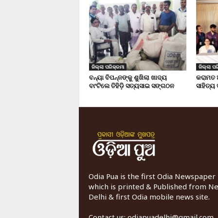
ଜିଲ୍ଲା ପରିକ୍ରମା
ଜିଲ୍ଲା ପର
ବନ୍ୟା ବିପନ୍ନଙ୍କୁ ଶୁଖିଲା ଖାଦ୍ୟ
କରାମତ 
ବାଂଟିଲେ ତିହିଡି଼ ସତ୍ୟସାଇ ସଙ୍ଗଠନ
ସାହିତ୍ୟ
Odia Pua is the first Odia Newspaper
which is printed & Published from N
Delhi & first Odia mobile news site.
Contact us:
odiapuadelhi@gmail.com