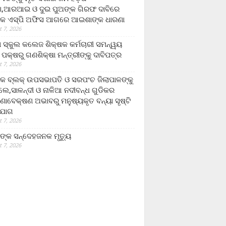
,ଆରଆଇ ଓ ଦୁଇ ପୁଅଙ୍କ ଗିରଫ ଦାବିରେ
କ ଏସ୍‌ପି ଅଫିସ ଆଗରେ ଆଇଶାଙ୍କ ଧାରଣା
 7, 2026
ା ସ୍କୁଲ କଲେଜ ଶିକ୍ଷକ କର୍ମଚାରୀ ସମନ୍ୱୟ
 ପକ୍ଷରୁ ଗଣଶିକ୍ଷା ମନ୍ତ୍ରୀଙ୍କୁ ଦାବିପତ୍ର
 7, 2026
କ ବ୍ଲକ୍ ଉପସଭାପତି ଓ ସରପଂଚ ଜିଲାପାଳଙ୍କୁ
ଲେ,ସାଳନ୍ଦୀ ଓ ନାଳିଆ ନଦୀବନ୍ଧ ଗୁଡିକର
ଣାବେକ୍ଷଣ ଅଭାବରୁ ମନୁଷ୍ୟକୃତ ବନ୍ୟା ସୃଷ୍ଟି
ଯୋଗ
 7, 2026
ଙ୍କ ସନ୍ଦେହଜନକ ମୃତ୍ୟୁ
 7, 2026