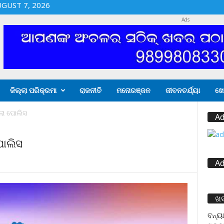
UGUST 7, 2026
Ads
ଜିଲ୍ଲା ପରିକ୍ରମା
ରାଜନୀତି
ମନୋରଞ୍ଜନ
ଜୀବନଚର୍ଯ୍ୟା
ଖେ
ଲା ପୋଲିସ
Ad
ପୋଲିସ
Ad
ଖ
ବନ୍ୟା