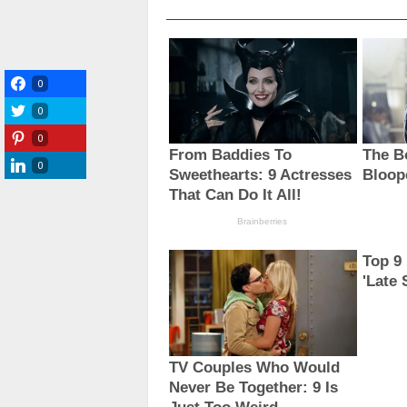
0
0
0
0