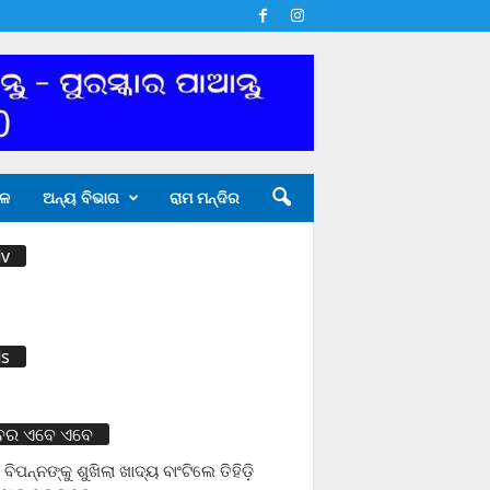
ଳ
ଅନ୍ୟ ବିଭାଗ
ରାମ ମନ୍ଦିର
v
s
ବର ଏବେ ଏବେ
 ବିପନ୍ନଙ୍କୁ ଶୁଖିଲା ଖାଦ୍ୟ ବାଂଟିଲେ ତିହିଡି଼