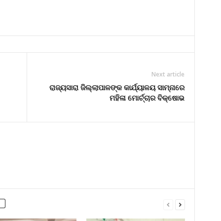
Next article
ରାଜ୍ୟସାରା ଜିଲ୍ଲାପାଳଙ୍କ କାର୍ଯ୍ୟାଳୟ ସାମ୍ନାରେ
ମହିଳା ମୋର୍ଚ୍ଚାର ବିକ୍ଷୋଭ