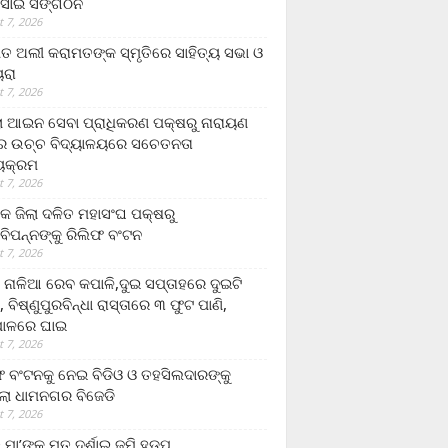
ସାଇ ସଙ୍ଗଠନ
 7, 2026
ତ ଅଲୀ କରାମତଙ୍କ ସ୍ମୃତିରେ ସାହିତ୍ୟ ସଭା ଓ
ୟରା
 7, 2026
ଲା ଆଇନ ସେବା ପ୍ରାଧିକରଣ ପକ୍ଷରୁ ନାରାୟଣ
୍ର ଉଚ୍ଚ ବିଦ୍ୟାଳୟରେ ସଚେତନତା
୍ୟକ୍ରମ
 7, 2026
କ ଜିଲା ଦଳିତ ମହାସଂଘ ପକ୍ଷରୁ
ାବିପନ୍ନଙ୍କୁ ରିଲିଫ ବଂଟନ
 7, 2026
ା ନାଳିଆ ରେବ କପାଳି,ଦୁଇ ସପ୍ତାହରେ ଦୁଇଟି
, ବିଷ୍ଣୁପୁରବିନ୍ଧା ରାସ୍ତାରେ ୩ ଫୁଟ ପାଣି,
ାଳରେ ଘାଇ
 7, 2026
ଫ ବଂଟନକୁ ନେଇ ବିଡିଓ ଓ ତହସିଲଦାରଙ୍କୁ
ଲା ଧାମନଗର ବିଜେଡି
 7, 2026
 ମା’ଙ୍କୁ ମୃତ ଦର୍ଶାଇ ଜମି ହଡ଼ପ