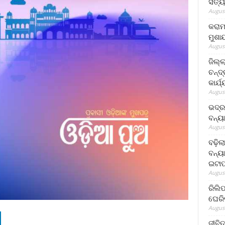
ସତ୍ୟ
August
କରାମ
ମୁଶା
August
ଜିଲ୍
ଚନ୍ଦ
କାର୍ଯ
August
ଭଦ୍ର
ବନ୍ୟ
August
ବଢ଼ିଲ
ବନ୍ୟା
ଇଟାପ
August
ରିଲି
ଘେରି
August
ଜୀବିତ