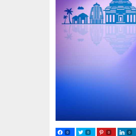
0
0
0
0