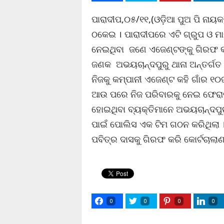
ପାରାଦୀପ,୦୫/୧୧,(ଓଡ଼ିଆ ପୁଅ ପି ନାୟକ
ଠକେଇ । ପାରାଦୀପରେ ଏଟି ଗ୍ରୁପ ଓ ମା
ନେଇଥିବା ଜଣେ ଏଜେଣ୍ଟଙ୍କୁ ଗିରଫ କ
ଜଣକ ଅଭୟଚାନ୍ଦପୁରୁ ଥାନା ଅନ୍ତର୍ଗତ
ନିଜକୁ କମ୍ପାନୀ ଏଜେଣ୍ଟ କହି ଗାଁର ୧
ଆଉ ପରେ ନିଜ ପରିବାରକୁ ନେଇ ଫେର
ହୋଇଥିବା ବ୍ୟକ୍ତିମାନେ ଅଭୟଚାନ୍ଦପୁ
ପାଇଁ ପୋଲିସ ଏକ ଟିମ ଗଠନ କରିଥିଲା
ପବିତ୍ର ଦାସକୁ ଗିରଫ କରି କୋର୍ଟଚାଲାଣ
0
0
0
0