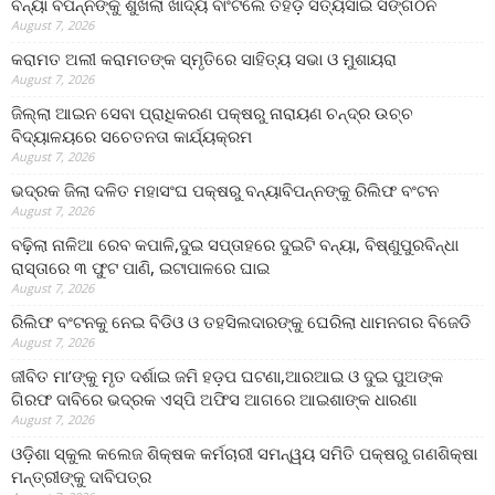
ବନ୍ୟା ବିପନ୍ନଙ୍କୁ ଶୁଖିଲା ଖାଦ୍ୟ ବାଂଟିଲେ ତିହିଡି଼ ସତ୍ୟସାଇ ସଙ୍ଗଠନ
August 7, 2026
କରାମତ ଅଲୀ କରାମତଙ୍କ ସ୍ମୃତିରେ ସାହିତ୍ୟ ସଭା ଓ ମୁଶାୟରା
August 7, 2026
ଜିଲ୍ଲା ଆଇନ ସେବା ପ୍ରାଧିକରଣ ପକ୍ଷରୁ ନାରାୟଣ ଚନ୍ଦ୍ର ଉଚ୍ଚ
ବିଦ୍ୟାଳୟରେ ସଚେତନତା କାର୍ଯ୍ୟକ୍ରମ
August 7, 2026
ଭଦ୍ରକ ଜିଲା ଦଳିତ ମହାସଂଘ ପକ୍ଷରୁ ବନ୍ୟାବିପନ୍ନଙ୍କୁ ରିଲିଫ ବଂଟନ
August 7, 2026
ବଢ଼ିଲା ନାଳିଆ ରେବ କପାଳି,ଦୁଇ ସପ୍ତାହରେ ଦୁଇଟି ବନ୍ୟା, ବିଷ୍ଣୁପୁରବିନ୍ଧା
ରାସ୍ତାରେ ୩ ଫୁଟ ପାଣି, ଇଟାପାଳରେ ଘାଇ
August 7, 2026
ରିଲିଫ ବଂଟନକୁ ନେଇ ବିଡିଓ ଓ ତହସିଲଦାରଙ୍କୁ ଘେରିଲା ଧାମନଗର ବିଜେଡି
August 7, 2026
ଜୀବିତ ମା’ଙ୍କୁ ମୃତ ଦର୍ଶାଇ ଜମି ହଡ଼ପ ଘଟଣା,ଆରଆଇ ଓ ଦୁଇ ପୁଅଙ୍କ
ଗିରଫ ଦାବିରେ ଭଦ୍ରକ ଏସ୍‌ପି ଅଫିସ ଆଗରେ ଆଇଶାଙ୍କ ଧାରଣା
August 7, 2026
ଓଡ଼ିଶା ସ୍କୁଲ କଲେଜ ଶିକ୍ଷକ କର୍ମଚାରୀ ସମନ୍ୱୟ ସମିତି ପକ୍ଷରୁ ଗଣଶିକ୍ଷା
ମନ୍ତ୍ରୀଙ୍କୁ ଦାବିପତ୍ର