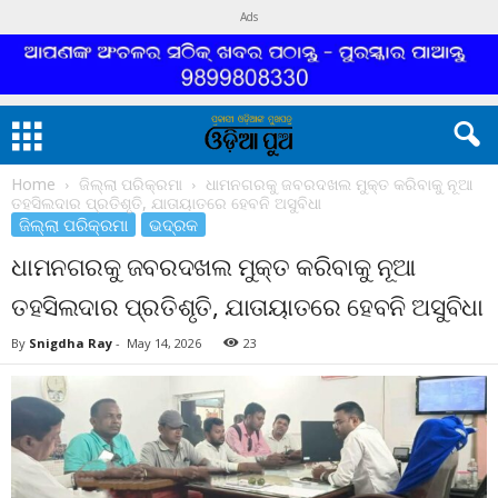
Ads
Home
ଜିଲ୍ଲା ପରିକ୍ରମା
ଧାମନଗରକୁ ଜବରଦଖଲ ମୁକ୍ତ କରିବାକୁ ନୂଆ
ତହସିଲଦାର ପ୍ରତିଶୃତି, ଯାତାୟାତରେ ହେବନି ଅସୁବିଧା
ଜିଲ୍ଲା ପରିକ୍ରମା
ଭଦ୍ରକ
ଧାମନଗରକୁ ଜବରଦଖଲ ମୁକ୍ତ କରିବାକୁ ନୂଆ
ତହସିଲଦାର ପ୍ରତିଶୃତି, ଯାତାୟାତରେ ହେବନି ଅସୁବିଧା
By
Snigdha Ray
-
May 14, 2026
23