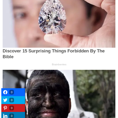
0
0
0
0