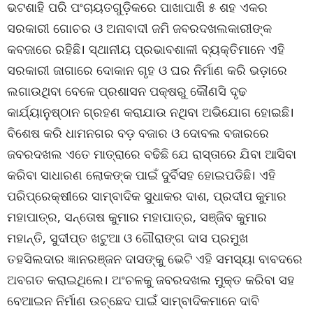
ଭଟଶାହି ପରି ପଂଚାୟତଗୁଡ଼ିକରେ ପାଖାପାଖି ୫ ଶହ ଏକର
ସରକାରୀ ଗୋଚର ଓ ଅନାବାଦୀ ଜମି ଜବରଦଖଲକାରୀଙ୍କ
କବଜାରେ ରହିଛି। ସ୍ଥାନୀୟ ପ୍ରଭାବଶାଳୀ ବ୍ୟକ୍ତିମାନେ ଏହି
ସରକାରୀ ଜାଗାରେ ଦୋକାନ ଗୃହ ଓ ଘର ନିର୍ମାଣ କରି ଭଡ଼ାରେ
ଲଗାଉଥିବା ବେଳେ ପ୍ରଶାସନ ପକ୍ଷରୁ କୌଣସି ଦୃଢ
କାର୍ଯ୍ୟାନୁଷ୍ଠାନ ଗ୍ରହଣ କରାଯାଉ ନଥିବା ଅଭିଯୋଗ ହୋଇଛି।
ବିଶେଷ କରି ଧାମନଗର ବଡ଼ ବଜାର ଓ ଦୋବଲ ବଜାରରେ
ଜବରଦଖଲ ଏତେ ମାତ୍ରାରେ ବଢିଛି ଯେ ରାସ୍ତାରେ ଯିବା ଆସିବା
କରିବା ସାଧାରଣ ଲୋକଙ୍କ ପାଇଁ ଦୁର୍ବିସହ ହୋଇପଡିଛି। ଏହି
ପରିପ୍ରେକ୍ଷୀରେ ସାମ୍ବାଦିକ ସୁଧାକର ଦାଶ, ପ୍ରଦୀପ କୁମାର
ମହାପାତ୍ର, ସନ୍ତୋଷ କୁମାର ମହାପାତ୍ର, ସଞ୍ଜିବ କୁମାର
ମହାନ୍ତି, ସୁଦୀପ୍ତ ଖଟୁଆ ଓ ଗୌରାଙ୍ଗ ଦାସ ପ୍ରମୁଖ
ତହସିଲଦାର ଜ୍ଞାନରଞ୍ଜନ ଦାସଙ୍କୁ ଭେଟି ଏହି ସମସ୍ୟା ବାବଦରେ
ଅବଗତ କରାଇଥିଲେ। ଅଂଚଳକୁ ଜବରଦଖଲ ମୁକ୍ତ କରିବା ସହ
ବେଆଇନ ନିର୍ମାଣ ଉଚ୍ଛେଦ ପାଇଁ ସାମ୍ବାଦିକମାନେ ଦାବି