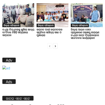
ଜିଲ୍ଲା ପରିକ୍ରମା
ଜିଲ୍ଲା ପରିକ୍ରମା
ଜିଲ୍ଲା ପରିକ୍ରମା
ବନ୍ୟା ବିପନ୍ନଙ୍କୁ ଶୁଖିଲା ଖାଦ୍ୟ
କରାମତ ଅଲୀ କରାମତଙ୍କ
ଜିଲ୍ଲା ଆଇନ ସେବା
ବାଂଟିଲେ ତିହିଡି଼ ସତ୍ୟସାଇ
ସ୍ମୃତିରେ ସାହିତ୍ୟ ସଭା ଓ
ପ୍ରାଧିକରଣ ପକ୍ଷରୁ ନାରାୟଣ
ସଙ୍ଗଠନ
ମୁଶାୟରା
ଚନ୍ଦ୍ର ଉଚ୍ଚ ବିଦ୍ୟାଳୟରେ
ସଚେତନତା କାର୍ଯ୍ୟକ୍ରମ
Adv
Ads
ଖବର ଏବେ ଏବେ