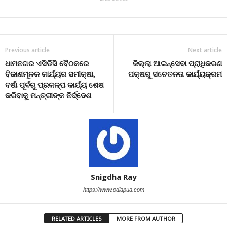
Previous article
Next article
ଧାମନଗର ଏସିଡିସି ବୈଠକରେ
ଜିଲ୍ଲା ଆଇନ୍‌ସେବା ପ୍ରାଧିକରଣ
ବିକାଶମୂଳକ କାର୍ଯ୍ୟର ସମୀକ୍ଷା,
ପକ୍ଷରୁ ସଚେତନତା କାର୍ଯ୍ୟକ୍ରମ
ବର୍ଷା ପୂର୍ବରୁ ପ୍ରକଳ୍ପ କାର୍ଯ୍ୟ ଶେଷ
କରିବାକୁ ମନ୍ତ୍ରୀଙ୍କ ନିର୍ଦ୍ଦେଶ
Snigdha Ray
https://www.odiapua.com
RELATED ARTICLES
MORE FROM AUTHOR