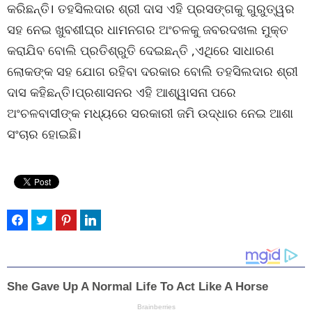
କରିଛନ୍ତି। ତହସିଲଦାର ଶ୍ରୀ ଦାସ ଏହି ପ୍ରସଙ୍ଗକୁ ଗୁରୁତ୍ୱର
ସହ ନେଇ ଖୁବଶୀଘ୍ର ଧାମନଗର ଅଂଚଳକୁ ଜବରଦଖଲ ମୁକ୍ତ
କରାଯିବ ବୋଲି ପ୍ରତିଶ୍ରୁତି ଦେଇଛନ୍ତି ,ଏଥିରେ ସାଧାରଣ
ଲୋକଙ୍କ ସହ ଯୋଗ ରହିବା ଦରକାର ବୋଲି ତହସିଲଦାର ଶ୍ରୀ
ଦାସ କହିଛନ୍ତି।ପ୍ରଶାସନର ଏହି ଆଶ୍ୱାସନା ପରେ
ଅଂଚଳବାସୀଙ୍କ ମଧ୍ୟରେ ସରକାରୀ ଜମି ଉଦ୍ଧାର ନେଇ ଆଶା
ସଂଚାର ହୋଇଛି।