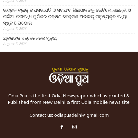
August 7, 2026
ଭଦ୍ରକ ବ୍ଲକ୍ ଉପସଭାପତି ଓ ସରପଂଚ ଜିଲାପାଳଙ୍କୁ ଭେଟିଲେ,ସାଳନ୍ଦୀ ଓ
ନାଳିଆ ନଦୀବନ୍ଧ ଗୁଡିକର ରକ୍ଷଣାବେକ୍ଷଣ ଅଭାବରୁ ମନୁଷ୍ୟକୃତ ବନ୍ୟା
ସୃଷ୍ଟି ଅଭିଯୋଗ
August 7, 2026
ଯୁବକଙ୍କ ସନ୍ଦେହଜନକ ମୃତ୍ୟୁ
August 7, 2026
Odia Pua is the first Odia Newspaper which is printed &
Published from New Delhi & first Odia mobile news site.
Contact us:
odiapuadelhi@gmail.com