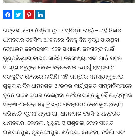
ଭଦ୍ରକ, ୧୪ା୫ (ଓଡ଼ିଆ ପୁଅ / ସ୍ନିଗ୍ଧା ରାୟ) – ଏହି ଜିଲାର
ଧାମନଗର ତହସିଲ ଅଂଚଳରେ ଦିନକୁ ଦିନ ବୃଦ୍ଧି ପାଉଥିବା
ବେଆଇନ ଜବରଦଖଲ ଏବେ ସାଧାରଣ ଜନତାଙ୍କ ପାଇଁ
ମୁଣ୍ଡବିନ୍ଧାର କାରଣ ସାଜିଛି। ଜନସଂଖ୍ୟା ଏବଂ ଗାଡ଼ି ମଟର
ସଂଖ୍ୟା ବଢୁଥିବା ବେଳେ ଜବରଦଖଲ ଯୋଗୁଁ ରାସ୍ତାଘାଟ
ସଙ୍କୁଚିତ ହେବାରେ ଲାଗିଛି। ଏହି ଗମ୍ଭୀର ସମସ୍ୟାକୁ ନେଇ
ଗୁରୁବାର ଦିନ ଧାମନଗର ଅଂଚଳର କାର୍ଯ୍ୟରତ ସାମ୍ବାଦିକମାନେ
ନୂତନ ଭାବେ ଯୋଗ ଦେଇଥିବା ତହସିଲଦାରଙ୍କୁ ସୌଜନ୍ୟମୂଳକ
ସାକ୍ଷାତ କରିବା ସହ ତୁରନ୍ତ ପଦକ୍ଷେପ ନେବାକୁ ଅନୁରୋଧ
କରିଛନ୍ତି।ସୂଚନା ଅନୁଯାୟୀ, ଧାମନଗର ତହସିଲ ଅନ୍ତର୍ଗତ
ଧାମନଗର, ଦୋବଲ, ଧୁଷୁରୀ ଓ ଅଶୁରାଳୀ ଜୋନ ସମେତ
ଭଗବାନପୁର, ମୁସ୍ତାଫାପୁର, ଖଡ଼ିପଦା, ଶୋହଡ଼ା, ନଦିଗାଁ ଏବଂ