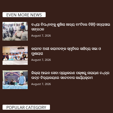
EVEN MORE NEWS
ବନ୍ୟା ବିପନ୍ନଙ୍କୁ ଶୁଖିଲା ଖାଦ୍ୟ ବାଂଟିଲେ ତିହିଡି଼ ସତ୍ୟସାଇ
ସଙ୍ଗଠନ
August 7, 2026
କରାମତ ଅଲୀ କରାମତଙ୍କ ସ୍ମୃତିରେ ସାହିତ୍ୟ ସଭା ଓ
ମୁଶାୟରା
August 7, 2026
ଜିଲ୍ଲା ଆଇନ ସେବା ପ୍ରାଧିକରଣ ପକ୍ଷରୁ ନାରାୟଣ ଚନ୍ଦ୍ର
ଉଚ୍ଚ ବିଦ୍ୟାଳୟରେ ସଚେତନତା କାର୍ଯ୍ୟକ୍ରମ
August 7, 2026
POPULAR CATEGORY