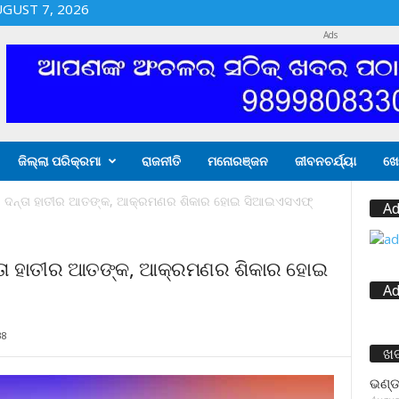
UGUST 7, 2026
Ads
ଜିଲ୍ଲା ପରିକ୍ରମା
ରାଜନୀତି
ମନୋରଞ୍ଜନ
ଜୀବନଚର୍ଯ୍ୟା
ଖେ
 ଦନ୍ତା ହାତୀର ଆତଙ୍କ, ଆକ୍ରମଣର ଶିକାର ହୋଇ ସିଆଇଏସଏଫ୍
Ad
୍ତା ହାତୀର ଆତଙ୍କ, ଆକ୍ରମଣର ଶିକାର ହୋଇ
Ad
38
ଖ
ଭଣ୍ଡ