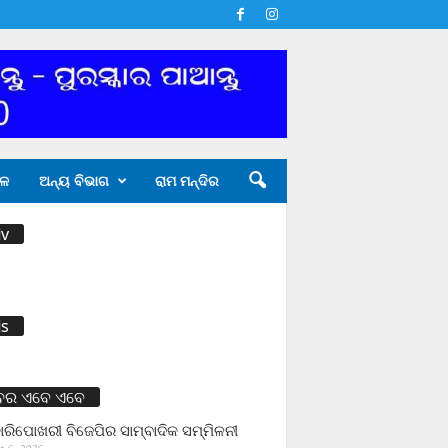
ଳ
ଅନ୍ୟ ବିଭାଗ
ରାମ ମନ୍ଦିର
v
s
ବର ଏବେ ଏବେ
ାରିପୋଖରୀ ବିଜେପିର ସାମ୍ବାଦିକ ସମ୍ମିଳନୀ