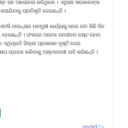
୍ଚ ସହ ଆଲୋଚନା କରିଥିଲେ । ଏଥିସହ ସରକାରଙ୍କ
ରାଯିବାକୁ ପ୍ରତିଶୃତି ଦେଇଛନ୍ତି ।
ମସି ମାଇନ୍ସର ମନମୁଖୀ କାର୍ଯ୍ୟକୁ ନେଇ ଗତ କିଛି ଦିନ
ବାଧ୍ୟ ହେଉଛନ୍ତି । ଫଳରେ ଅନେକ ଜନଜୀବନ ନଷ୍ଟ ହେବା
ଥିପ୍ରତି ଜିଲ୍ଲା ପ୍ରଶାସନ ଦୃଷ୍ଟି ଦେଇ
ଷେପ ଗ୍ରହଣ କରିବାକୁ ଅଞ୍ଚଳବାସୀ ଦାବି କରିଛନ୍ତି ।