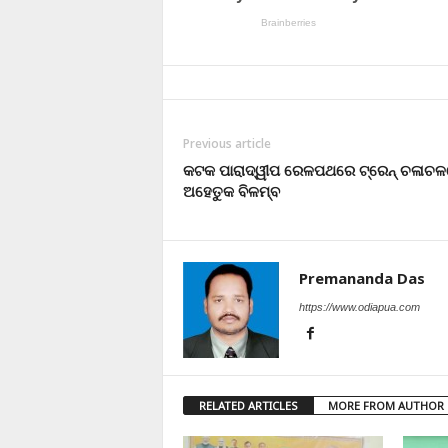
Previous article
କଟକ ପାରାଦ୍ୱୀପ ରେଳପଥରେ ଟ୍ରେନ୍ ଚଳାଚ
ଅହେତୁକ ବିଳମ୍ବ
Premananda Das
https://www.odiapua.com
RELATED ARTICLES
MORE FROM AUTHOR