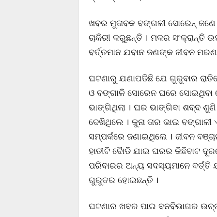
ଖବର ମୁତାବକ ବଙ୍ଗଳୀ ସୋରେନ୍ ଜଣ
ଚାକିରୀ କରୁଛନ୍ତି । ମକର ସଂକ୍ରାନ୍ତି
ବର୍ତ୍ତମାନ ଯବାନ ଜଣଙ୍କ ଜୀବନ ମରଣ ସ
ଘଟଣାରୁ ଯଣାପଡିଛି ଯେ ଗୁରୁବାର ରାତି
ଓ ବଙ୍ଗାଳି ସୋରେନ ଘରେ ସୋଇଥିବା ବ
ଭାଙ୍ଗିଥିଲା । ଘର ଭାଙ୍ଗିବା ଶବ୍ଦ ଶୁଣ
ଦେଖିଥିଲେ । କୁନା ତାର ଭାଇ ବଙ୍ଗାଳ
ସମ୍ପର୍କରେ ଜଣାଇଥିଲେ । ଜୀବନ ବଞ୍ଚ
ହାତୀଟି ଦୈାଡି ଯାଇ ଘରର କିଛିବାଟ ଦୂ
ପରିବାରର ଅନ୍ୟ ସଦସ୍ୟମାନେ ବର୍ତ୍ତ
ଗୁରୁତର ହୋଇଛନ୍ତି ।
ଘଟଣାର ଖବର ପାଇ ବନବିଭାଗର ଉଚ୍ଚ