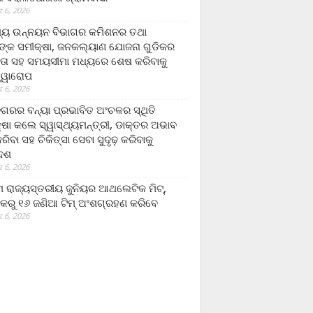
 6, 2026
ମ୍ୟ ଉନ୍ନୟନ ବିଭାଗର କମିଶନର ତଥା
ଙ୍କ ସମୀକ୍ଷା, ଜନକଲ୍ୟାଣ ଯୋଜନା ଗୁଡିକର
ତା ସହ ସମୟସୀମା ମଧ୍ୟରେ ଶେଷ କରିବାକୁ
ତ୍ୱାରୋପ
 6, 2026
ଗରର ବନ୍ୟା ପ୍ରଭାବିତ ଅଂଚଳର ସ୍ଥିତି
୍ଷା କଲେ ସ୍ୱାସ୍ଥ୍ୟମନ୍ତ୍ରୀ, ଡାକ୍ତର ଅଭାବ
ରିବା ସହ ଚିକିତ୍ସା ସେବା ସୁଦୃଢ଼ କରିବାକୁ
ଦେଶ
 6, 2026
 ରାଜ୍ୟସ୍ତରୀୟ ଜୁନିୟର ଆଥଲେଟିକ ମିଟ୍‌,
କରୁ ୧୬ ଜଣିଆ ଟିମ୍ ଅଂଶଗ୍ରହଣ କରିବେ
 6, 2026