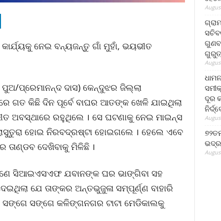
August
ଗ୍ରା
ସଚିବ
ଗୁଣବ
ର୍ଯ୍ୟକୁ ନେଇ ବନ୍ୟଜନ୍ତୁ ଗାଁ ମୁହାଁ, ଭୟଭୀତ
ଗୁରୁ
August
ଧାମନ
 ପୁଅ/ପ୍ରେମାନନ୍ଦ ଦାସ) କେନ୍ଦୁଝର ଜିଲ୍ଲା
ସମୀକ
ଦୂର କ
େ ଗତ କିଛି ଦିନ ପୂର୍ବେ ବାଘର ଆତଙ୍କ ଖେଳି ଯାଇଥିଲା
ନିର୍ଦ୍
 ଅବସ୍ଥାରେ ରହୁଥିଲେ । ସେ ଘଟଣାକୁ ନେଇ ମାଇନ୍ସ
August
 ସଲାସୁତୁରା ହୋଇ ନିରବଦ୍ରଷ୍ଟା ହୋଇଗଲେ । ହେଲେ ଏବେ
୭୨ତମ
ଭଦ୍ର
ର ତାଣ୍ଡବ ଦେଖିବାକୁ ମିଳିଛି ।
August
ୀ ଜଣେ ସିଆଇଏସଏଫ ଯବାନଙ୍କ ଘର ଭାଙ୍ଗିବା ସହ
ଇଥିଲା ଯେ ତାଙ୍କର ଅନ୍ତଭୁଜୁଳା ସମ୍ପୂର୍ଣ୍ଣ ବାହାରି
ରେ ସଙ୍ଗେ ସଙ୍ଗେ କଳିଙ୍ଗନଗର ଟାଟା ମେଡିକାଲକୁ