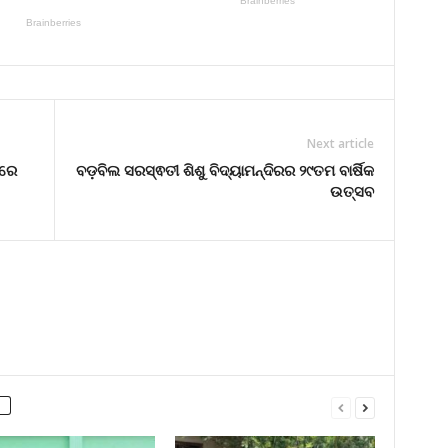
Next article
ଳରେ
ବଡ଼ବିଲ ସରସ୍ଵତୀ ଶିଶୁ ବିଦ୍ୟାମନ୍ଦିରର ୨୯ତମ ବାର୍ଷିକ
ଉତ୍ସବ