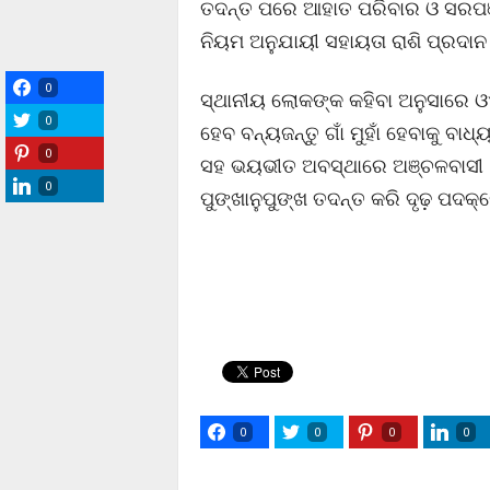
ତଦନ୍ତ ପରେ ଆହାତ ପରିବାର ଓ ସରପଞ
ନିୟମ ଅନୁଯାୟୀ ସହାୟତା ରାଶି ପ୍ରଦାନ କ
0
ସ୍ଥାନୀୟ ଲୋକଙ୍କ କହିବା ଅନୁସାରେ ଓଏ
0
ହେବ ବନ୍ୟଜନ୍ତୁ ଗାଁ ମୁହାଁ ହେବାକୁ 
0
ସହ ଭୟଭୀତ ଅବସ୍ଥାରେ ଅଞ୍ଚଳବାସୀ । ଏ
0
ପୁଙ୍ଖାନୁପୁଙ୍ଖ ତଦନ୍ତ କରି ଦୃଢ଼ ପଦକ୍
0
0
0
0