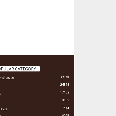
OPULAR CATEGORY
39145
ା ପରିକ୍ରମା
24318
17102
କ
9169
ୟ
7541
News
6275