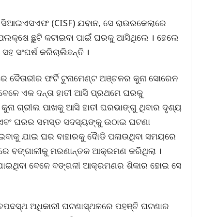
େ ସିଆଇଏସଏଫ (CISF) ଯବାନ, ସେ ରାଉରକେଲାରେ
 ଉପଲକ୍ଷେ ଛୁଟି କଟାଇବା ପାଇଁ ଘରକୁ ଆସିଥିଲେ । ହେଲେ
ହ ସଂଘର୍ଷ କରିଚାଲିଛନ୍ତି ।
ରେ ଦୈତାରୀର ଫର୍ଟି ଟୁନାମେଣ୍ଟ ଅଞ୍ଚଳର କୁନା ସୋରେନ
େଳେ ଏକ ଦନ୍ତା ହାତୀ ଆସି ପ୍ରଥମେ ଘରକୁ
ି କୁନା ଗ୍ରୀଲ ପାଖକୁ ଆସି ହାତୀ ଘରଭାଙ୍ଗୁ ଥିବାର ଦୃଶ୍ୟ
ୀ ଏବଂ ଘରର ସମସ୍ତ ସଦସ୍ୟଙ୍କୁ ଉଠାଇ ଘଟଣା
ାଇବାକୁ ଯାଇ ଘର ବାହାରକୁ ଦୈାଡି ପଳାଉଥିବା ସମୟରେ
ରରେ ବଙ୍ଗାଳୀକୁ ମରଣାନ୍ତକ ଆକ୍ରମଣ କରିଥିଲା ।
ି ଯାଇଥିବା ବେଳେ ବଙ୍ଗଳୀ ଆକ୍ରମଣର ଶିକାର ହୋଇ ସେ
ପଦସ୍ଥ ଅଧିକାରୀ ଘଟଣାସ୍ଥଳରେ ପହଞ୍ଚି ଘଟଣାର