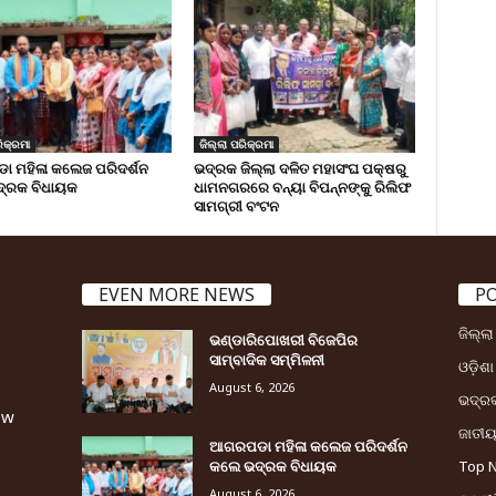
ିକ୍ରମା
ଜିଲ୍ଲା ପରିକ୍ରମା
 ମହିଳା କଲେଜ ପରିଦର୍ଶନ
ଭଦ୍ରକ ଜିଲ୍ଲା ଦଳିତ ମହାସଂଘ ପକ୍ଷରୁ
୍ରକ ବିଧାୟକ
ଧାମନଗରରେ ବନ୍ୟା ବିପନ୍ନଙ୍କୁ ରିଲିଫ
ସାମଗ୍ରୀ ବଂଟନ
EVEN MORE NEWS
P
ଜିଲ୍ଲ
ଭଣ୍ଡାରିପୋଖରୀ ବିଜେପିର
ସାମ୍ବାଦିକ ସମ୍ମିଳନୀ
ଓଡ଼ିଶା
August 6, 2026
ଭଦ୍ର
ew
ଜାତୀ
ଆଗରପଡା ମହିଳା କଲେଜ ପରିଦର୍ଶନ
କଲେ ଭଦ୍ରକ ବିଧାୟକ
Top 
August 6, 2026