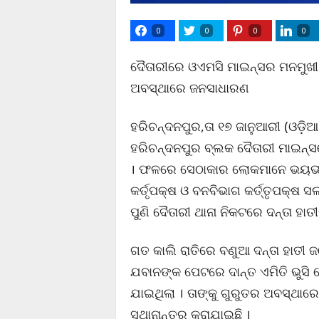
0
0
0
0
ଦୈତାରୀରେ ଓଏମସି ମାଇନ୍ସର ମନମୁଖୀ କା
ଅବସ୍ଥାରେ ଜନସାଧାରଣ
ହରିଚନ୍ଦନପୁର,ତା ୧୭ ଜାନୁଆରୀ (ଓଡ଼ିଆ
ହରିଚନ୍ଦନପୁର ବ୍ଲକ ଦୈତାରୀ ମାଇନ୍ସର
। ଫଳରେ ସେଠାକାର ଲୋକମାନେ ଭୟଭୀତ
କର୍ତୃପକ୍ଷ ଓ ବନବିଭାଗ କର୍ତ୍ତୃପକ୍ଷ
ପୁଣି ଦୈତାରୀ ଥାନା ନିକଟରେ ଦନ୍ତା ହାତୀ
ଗତ କାଲି ରାତିରେ ବଣୁଆ ଦନ୍ତା ହାତ
ଯବାନଙ୍କ ପେଟରେ ଦାନ୍ତ ଏମିତି ଭୁସି ଦେ
ଯାଇଥିଲା । ତାଙ୍କୁ ଗୁରୁତର ଅବସ୍ଥା
ସ୍ଥାନାନ୍ତର କରାଯାଇଛି ।