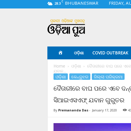
C
BHUBANESWAR
FRIDAY, A
28.3
O
d
i
a
p
u
a
ଓଡ଼ିଶା
COVID OUTBREAK
.
c
Home
ଓଡ଼ିଶା
ଦୈତାରୀରେ ବାଘ ପରେ ଏବେ
o
ଯବାନ...
m
ଓଡ଼ିଶା
କେନ୍ଦୁଝର
ଜିଲ୍ଲା ପରିକ୍ରମା
ଦୈତାରୀରେ ବାଘ ପରେ ଏବେ ଦନ
ସିଆଇଏସଏଫ୍ ଯବାନ ଗୁରୁତର
By
Premananda Das
-
January 17, 2020
4