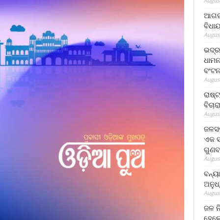
August
ଆଗରପ
ବିଧା
August
ଭଦ୍ର
ଧାମନ
ବଂଟ
August
ରାଷ୍
ବିଚାର
August
ଜଳସମ
ଏକ ସପ
ଗୁଣବ
August
ବନ୍ୟ
ଅନୁଧ
August
ଜଳ ନ
ହେଲେ