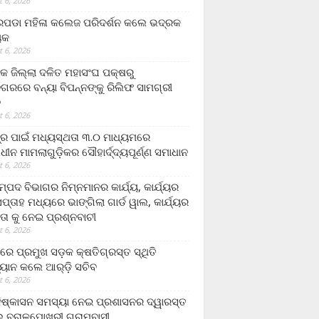
 6, 2026
ଡା ମହିଳା କଲେଜ ପରିଦର୍ଶନ କଲେ ଭଦ୍ରକ
ୟକ
 6, 2026
କ ଜିଲ୍ଲା ଦଳିତ ମହାସଂଘ ପକ୍ଷରୁ
ଗରରେ ବନ୍ୟା ବିପନ୍ନଙ୍କୁ ରିଲିଫ ସାମଗ୍ରୀ
ନ
 6, 2026
ଟ୍ର ପାଇଁ ମଧ୍ୟସ୍ଥତା ୩.୦ ମାଧ୍ୟମରେ
ାଧୀନ ମାମଲାଗୁଡ଼ିକର ସୌହାର୍ଦ୍ଦ୍ୟପୂର୍ଣ୍ଣ ସମାଧାନ
 6, 2026
୍ପଦ ବିଭାଗର ନିମ୍ନମାନର କାର୍ଯ୍ୟ, କାର୍ଯ୍ୟର
୍ତାହ ମଧ୍ୟରେ ଭାଙ୍ଗିଲା ଗାର୍ଡ ୱାଲ, କାର୍ଯ୍ୟର
ତା କୁ ନେଇ ପ୍ରଶ୍ନବାଚୀ
 6, 2026
ାରେ ପ୍ରମୁଖ ସଡ଼କ କ୍ଷତିଗ୍ରସ୍ତ ସ୍ଥିତି
୍ୟାନ କଲେ ଆର୍‌ଡ଼ି ସଚିବ
 6, 2026
ିଷ୍କାସନ ସମସ୍ୟା ନେଇ ପ୍ରଶାସନର ଦ୍ୱାରସ୍ତ
 ବରାଳପୋଖରୀ ଗ୍ରାମବାସୀ