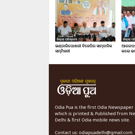
ଜିଲ୍ଲା ପରିକ୍ରମା
ଜିଲ୍ଲା ପର
ଭଣ୍ଡାରିପୋଖରୀ ବିଜେପିର ସାମ୍ବାଦିକ
ଆଗରପଡା
ସମ୍ମିଳନୀ
କଲେ ଭଦ
Odia Pua is the first Odia Newspaper
which is printed & Published from N
Delhi & first Odia mobile news site.
Contact us:
odiapuadelhi@gmail.com