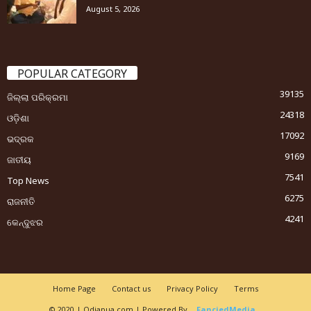
August 5, 2026
POPULAR CATEGORY
39135
ଜିଲ୍ଲା ପରିକ୍ରମା
24318
ଓଡ଼ିଶା
17092
ଭଦ୍ରକ
9169
ଜାତୀୟ
7541
Top News
6275
ରାଜନୀତି
4241
କେନ୍ଦୁଝର
Home Page
Contact us
Privacy Policy
Terms
© 2020 | Odiapua.com | Powered By
FanciedMedia