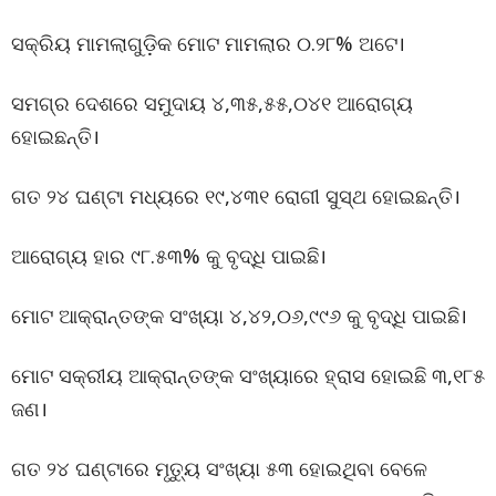
ସକ୍ରିୟ ମାମଲାଗୁଡ଼ିକ ମୋଟ ମାମଲାର ୦.୨୮% ଅଟେ।
ସମଗ୍ର ଦେଶରେ ସମୁଦାୟ ୪,୩୫,୫୫,୦୪୧ ଆରୋଗ୍ୟ
ହୋଇଛନ୍ତି।
ଗତ ୨୪ ଘଣ୍ଟା ମଧ୍ୟରେ ୧୯,୪୩୧ ରୋଗୀ ସୁସ୍ଥ ହୋଇଛନ୍ତି।
ଆରୋଗ୍ୟ ହାର ୯୮.୫୩% କୁ ବୃଦ୍ଧି ପାଇଛି।
ମୋଟ ଆକ୍ରାନ୍ତଙ୍କ ସଂଖ୍ୟା ୪,୪୨,୦୬,୯୯୬ କୁ ବୃଦ୍ଧି ପାଇଛି।
ମୋଟ ସକ୍ରୀୟ ଆକ୍ରାନ୍ତଙ୍କ ସଂଖ୍ୟାରେ ହ୍ରାସ ହୋଇଛି ୩,୧୮୫
ଜଣ।
ଗତ ୨୪ ଘଣ୍ଟାରେ ମୃତ୍ୟୁ ସଂଖ୍ୟା ୫୩ ହୋଇଥିବା ବେଳେ