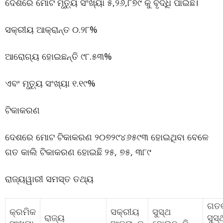
ଦେଶରେ ମୋଟ ମୃତ୍ୟୁ ସଂଖ୍ୟା ୫,୨୬,୮୭୯ କୁ ବୃଦ୍ଧି ପାଇଛି।
ସକ୍ରୀୟ ଆକ୍ରାନ୍ତ ୦.୨୮%
ଆରୋଗ୍ୟ ହୋଇଛନ୍ତି ୯୮.୫୩%
ଏବଂ ମୃତ୍ୟୁ ସଂଖ୍ୟା ୧.୧୯%
ଟିକାକରଣ
ଦେଶରେ ମୋଟ ଟିକାକରଣ ୨୦୭୨୯୪୬୫୯୩ ହୋଇଥିବା ବେଳେ
ଗତ କାଲି ଟିକାକରଣ ହୋଇଛି ୨୫, ୭୫, ୩୮୯
ରାଜ୍ୟୱାରୀ ସମସ୍ତ ତଥ୍ୟ
ଗତକ
କ୍ରମିକ
ସକ୍ରୀୟ
ସୁସ୍ଥ
ରାଜ୍ୟ
ସୁସ୍