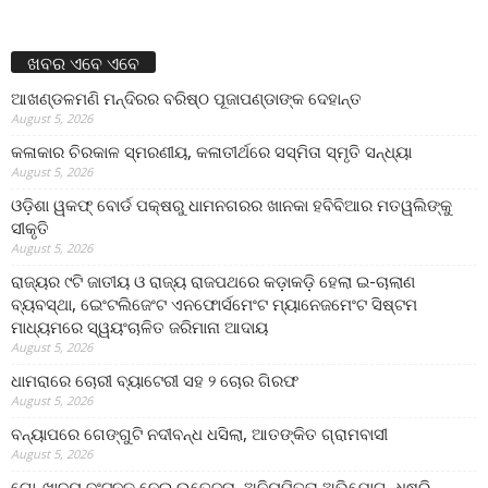
ଖବର ଏବେ ଏବେ
ଆଖଣ୍ଡଳମଣି ମନ୍ଦିରର ବରିଷ୍ଠ ପୂଜାପଣ୍ଡାଙ୍କ ଦେହାନ୍ତ
August 5, 2026
କଳାକାର ଚିରକାଳ ସ୍ମରଣୀୟ, କଳାତୀର୍ଥରେ ସସ୍ମିତା ସ୍ମୃତି ସନ୍ଧ୍ୟା
August 5, 2026
ଓଡ଼ିଶା ୱକଫ୍ ବୋର୍ଡ ପକ୍ଷରୁ ଧାମନଗରର ଖାନକା ହବିବିଆର ମତୱଲିଙ୍କୁ
ସୀକୃତି
August 5, 2026
ରାଜ୍ୟର ୯ଟି ଜାତୀୟ ଓ ରାଜ୍ୟ ରାଜପଥରେ କଡ଼ାକଡ଼ି ହେଲା ଇ-ଚାଲାଣ
ବ୍ୟବସ୍ଥା, ଇେଂଟଲିଜେଂଟ ଏନଫୋର୍ସମେଂଟ ମ୍ୟାନେଜମେଂଟ ସିଷ୍ଟମ
ମାଧ୍ୟମରେ ସ୍ୱୟଂଚାଳିତ ଜରିମାନା ଆଦାୟ
August 5, 2026
ଧାମରାରେ ଚୋରୀ ବ୍ୟାଟେରୀ ସହ ୨ ଚୋର ଗିରଫ
August 5, 2026
ବନ୍ୟାପରେ ଗେଙ୍ଗୁଟି ନଦୀବନ୍ଧ ଧସିଲା, ଆତଙ୍କିତ ଗ୍ରାମବାସୀ
August 5, 2026
ଗୋ-ଖାଦ୍ୟ ବଂଟନକୁ ନେଇ ଉତେଜନା, ଅନିୟମିତତା ଅଭିଯୋଗ, ଧୁଷୁରି