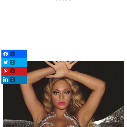
0
0
0
0