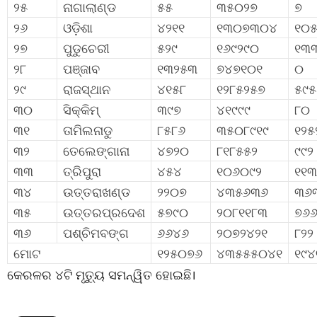
୨୫
ନାଗାଲାଣ୍ଡ
୫୫
୩୫୦୨୭
୭
୨୬
ଓଡ଼ିଶା
୪୨୧୧
୧୩୦୭୩୦୪
୧୦
୨୭
ପୁଡୁଚେରୀ
୫୨୯
୧୬୯୨୯୦
୧୩
୨୮
ପଞ୍ଜାବ
୧୩୨୫୩
୭୪୭୧୦୧
୦
୨୯
ରାଜସ୍ଥାନ
୪୧୫୮
୧୨୮୫୨୫୭
୫୯୫
୩୦
ସିକ୍କିମ୍
୩୯୭
୪୧୯୯୯
୮୦
୩୧
ତାମିଲନାଡୁ
୮୫୮୬
୩୫୦୮୯୧୯
୧୨୫
୩୨
ତେଲେଙ୍ଗାନା
୪୭୨୦
୮୧୮୫୫୨
୯୯୨
୩୩
ତ୍ରିପୁରା
୪୫୪
୧୦୬୦୯୨
୧୧୩
୩୪
ଉତ୍ତରାଖଣ୍ଡ
୨୨୦୭
୪୩୫୬୩୬
୩୬
୩୫
ଉତ୍ତରପ୍ରଦେଶ
୫୭୯୦
୨୦୮୧୧୮୩
୭୬
୩୬
ପଶ୍ଚିମବଙ୍ଗ
୬୬୪୬
୨୦୭୨୪୨୧
୮୨୨
ମୋଟ
୧୨୫୦୭୬
୪୩୫୫୫୦୪୧
୧୯୪
କେରଳର ୪ଟି ମୃତ୍ୟୁ ସମନ୍ୱିତ ହୋଇଛି।