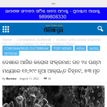
Ads
Home
Coronavirus Outbreak
ଦେଶରେ ଆଜିର କରୋନା ସଂକ୍ରମଣ:
ଗତ ୨୪ ଘଣ୍ଟା ମଧ୍ୟରେ ୧୬,୨୯୯ ନୂଆ ଆକ୍ରାନ୍ତ ଚିହ୍ନଟ,...
CORONAVIRUS OUTBREAK
TOP NEWS
ଓଡ଼ିଶା
ଜାତୀୟ
ସ୍ବାସ୍ଥ୍ୟ
ଦେଶରେ ଆଜିର କରୋନା ସଂକ୍ରମଣ: ଗତ ୨୪ ଘଣ୍ଟା
ମଧ୍ୟରେ ୧୬,୨୯୯ ନୂଆ ଆକ୍ରାନ୍ତ ଚିହ୍ନଟ, ୫୩ ମୃତ
By
Bureau
-
August 11, 2022
36