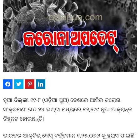
ନୂଆ ଦିଲ୍ଲୀ ୧୧-୮ (ଓଡ଼ିଆ ପୁଅ) ଦେଶରେ ଆଜିର କରୋନା
ସଂକ୍ରମଣ: ଗତ ୨୪ ଘଣ୍ଟା ମଧ୍ୟରେ ୧୬,୨୯୯ ନୂଆ ଆକ୍ରାନ୍ତ
ଚିହ୍ନଟ ହୋଇଛନ୍ତି।
ଭାରତର ଆକ୍ଟିଭ୍ କେସ୍ ବର୍ତ୍ତମାନ ୧,୨୫,୦୭୬ କୁ ହ୍ରାସ ପାଇଛି।