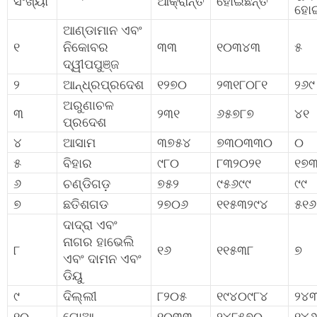
ସଂଖ୍ୟା
ଆକ୍ରାନ୍ତ
ହୋଇଛନ୍ତି
ହୋଇ
ଆଣ୍ଡାମାନ ଏବଂ
୧
ନିକୋବର
୩୩
୧୦୩୪୩
୫
ଦ୍ୱୀପପୁଞ୍ଜ
୨
ଆନ୍ଧ୍ରପ୍ରଦେଶ
୧୨୭୦
୨୩୧୮୦୮୧
୨୬୯
ଅରୁଣାଚଳ
୩
୨୩୧
୬୫୭୮୭
୪୧
ପ୍ରଦେଶ
୪
ଆସାମ
୩୭୫୪
୭୩୦୩୩୦
୦
୫
ବିହାର
୯୮୦
୮୩୨୦୨୧
୧୭
୬
ଚଣ୍ଡିଗଡ଼
୭୫୨
୯୫୬୯୯
୯୯
୭
ଛତିଶଗଡ
୨୭୦୬
୧୧୫୩୨୯୪
୫୧୬
ଦାଦ୍ରା ଏବଂ
ନାଗର ହାଭେଲି
୮
୧୬
୧୧୫୩୮
୭
ଏବଂ ଦାମନ ଏବଂ
ଡିୟୁ
୯
ଦିଲ୍ଲୀ
୮୨୦୫
୧୯୪୦୯୮୪
୨୪
୧୦
ଗୋଆ
୧୦୩୩
୨୪୮୫୭୦
୧୪୬