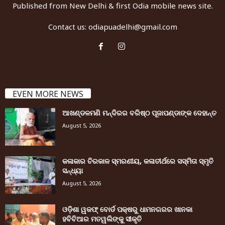
Published from New Delhi & first Odia mobile news site.
Contact us:
odiapuadelhi@gmail.com
EVEN MORE NEWS
ଆଖଣ୍ଡଳମଣି ମନ୍ଦିରର ବରିଷ୍ଠ ପୂଜାପଣ୍ଡାଙ୍କ ଦେହାନ୍ତ
August 5, 2026
କଳାକାର ଚିରକାଳ ସ୍ମରଣୀୟ, କଳାତୀର୍ଥରେ ସସ୍ମିତା ସ୍ମୃତି
ସନ୍ଧ୍ୟା
August 5, 2026
ଓଡ଼ିଶା ୱକଫ୍ ବୋର୍ଡ ପକ୍ଷରୁ ଧାମନଗରର ଖାନକା
ହବିବିଆର ମତୱଲିଙ୍କୁ ସୀକୃତି