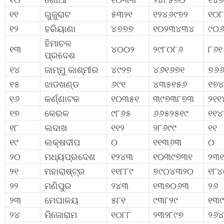
୧୧
ଗୁଜୁରାଟ
୫୩୨୧
୧୨୪୬୯୭୨
୧୦୮
୧୨
ହରିୟାଣା
୪୭୭୭
୧୦୨୩୪୩୪
୯୦
ହିମାଚଳ
୧୩
୪୦୦୨
୨୯୮୦୮୬
୮୬୧
ପ୍ରଦେଶ
୧୪
ଜାମ୍ମୁ କାଶ୍ମୀର
୪୯୨୭
୪୬୧୬୭୧
୭୬
୧୫
ଝାଡଖଣ୍ଡ
୬୯୧
୪୩୫୧୫୬
୧୭୪
୧୬
କର୍ଣ୍ଣାଟକ
୧୦୩୫୧
୩୯୭୩୮୭୩
୨୧୧
୧୭
କେରଳ
୯୮୬୫
୬୬୫୨୫୧୯
୧୧୪
୧୮
ଲଦାଖ
୧୧୨
୨୮୬୯୯
୧୧
୧୯
ଲକ୍ଷଦୀପ
୦
୧୧୩୬୩
୦
୨୦
ମଧ୍ୟପ୍ରଦେଶ
୧୨୪୩
୧୦୩୯୭୩୧
୨୩୧
୨୧
ମହାରାଷ୍ଟ୍ର
୧୧୮୮୯
୭୯୦୪୩୨୦
୧୮
୨୨
ମଣିପୁର
୨୪୩
୧୩୭୦୬୩
୨୬
୨୩
ମେଘାଳୟ
୫୮୧
୯୩୮୨୯
୧୩୯
୨୪
ମିଜୋରାମ
୧୦୮୮
୨୩୨୮୯୭
୨୬୪