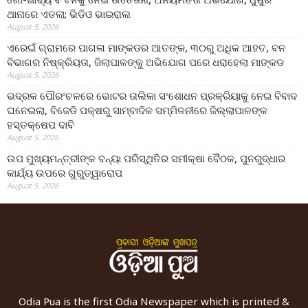
ଥାନାରେ ଏତଲା; ଭିଡିଓ ଭାଇରାଲ
August 5, 2026
ଏରେଇଁ ଗ୍ରାମରେ ପାଗଳା ମାଙ୍କଡର ଆତଙ୍କ, ୩୦ରୁ ଅଧିକ ଆହତ, ବନ
ବିଭାଗର ନିଷ୍କ୍ରିୟତା, ଜିଲାପାଳଙ୍କୁ ଅଭିଯୋଗ ପରେ ଧରାହେଲା ମାଙ୍କଡ
August 5, 2026
ଭଦ୍ରକ ପୌରଂଚଳରେ ଭୋଟର ତାଲିକା ସଂଶୋଧନ ପ୍ରକ୍ରିୟାକୁ ନେଇ ବିବାଦ
ଘନେଇଲା, ବିଜେଡି ପକ୍ଷରୁ ସାମ୍ବାଦିକ ସମ୍ମିଳନୀରେ ଜିଲ୍ଲାପାଳଙ୍କ
ହସ୍ତକ୍ଷେପ ଦାବି
August 5, 2026
ଉପ ମୁଖ୍ୟମନ୍ତ୍ରୀଙ୍କ ବନ୍ୟା ପରିସ୍ଥିତିର ସମୀକ୍ଷା ବୈଠକ, ପୁନରୁଦ୍ଧାର
କାର୍ଯ୍ୟ ଉପରେ ଗୁରୁତ୍ୱାରୋପ
August 5, 2026
Odia Pua is the first Odia Newspaper which is printed &