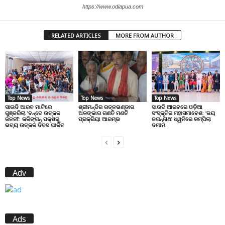
https://www.odiapua.com
RELATED ARTICLES
MORE FROM AUTHOR
Top News
Top News
Top News
ସାଉଦି ଆରବ ମାଟିରେ
ଶ୍ରୀମନ୍ଦିର ରତ୍ନଭଣ୍ଡାର
ସାଉଦି ଆରବରେ ଓଡ଼ିଆ
ଗୁଞ୍ଜରିଲା ‘ବନ୍ଦେ ଉତ୍କଳ
ଅଳଙ୍କାର ଗଣତି ମଣତି
ସଂସ୍କୃତିର ମହାସମାବେଶ: ‘ଜୟ
ଜନନୀ’: କଳିଙ୍ଗନ୍ ପକ୍ଷରୁ
ପ୍ରକ୍ରିୟା ଆରମ୍ଭ
ଜଗନ୍ନାଥ’ ଧ୍ୱନିରେ କମ୍ପିଲା
ଭବ୍ୟ ଉତ୍କଳ ଦିବସ ପାଳିତ
ଦମାମ
Adv
Ads