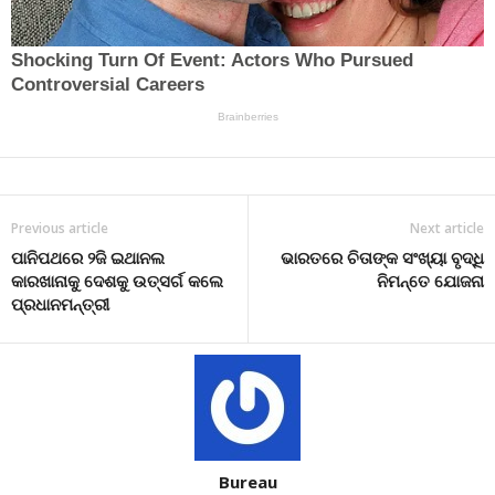
Previous article
Next article
ପାନିପଥରେ ୨ଜି ଇଥାନଲ
ଭାରତରେ ଚିତାଙ୍କ ସଂଖ୍ୟା ବୃଦ୍ଧି
କାରଖାନାକୁ ଦେଶକୁ ଉତ୍ସର୍ଗ କଲେ
ନିମନ୍ତେ ଯୋଜନା
ପ୍ରଧାନମନ୍ତ୍ରୀ
Bureau