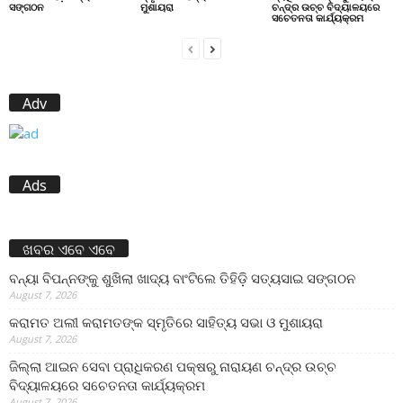
ସଙ୍ଗଠନ
ମୁଶାୟରା
ଚନ୍ଦ୍ର ଉଚ୍ଚ ବିଦ୍ୟାଳୟରେ
ସଚେତନତା କାର୍ଯ୍ୟକ୍ରମ
Adv
Ads
ଖବର ଏବେ ଏବେ
ବନ୍ୟା ବିପନ୍ନଙ୍କୁ ଶୁଖିଲା ଖାଦ୍ୟ ବାଂଟିଲେ ତିହିଡି଼ ସତ୍ୟସାଇ ସଙ୍ଗଠନ
August 7, 2026
କରାମତ ଅଲୀ କରାମତଙ୍କ ସ୍ମୃତିରେ ସାହିତ୍ୟ ସଭା ଓ ମୁଶାୟରା
August 7, 2026
ଜିଲ୍ଲା ଆଇନ ସେବା ପ୍ରାଧିକରଣ ପକ୍ଷରୁ ନାରାୟଣ ଚନ୍ଦ୍ର ଉଚ୍ଚ
ବିଦ୍ୟାଳୟରେ ସଚେତନତା କାର୍ଯ୍ୟକ୍ରମ
August 7, 2026