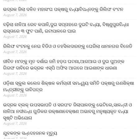
ଭଦ୍ରକ ଜିଲା ଦଳିତ ମହାସଂଘ ପକ୍ଷରୁ ବନ୍ୟାବିପନ୍ନଙ୍କୁ ରିଲିଫ ବଂଟନ
August 7, 2026
ବଢ଼ିଲା ନାଳିଆ ରେବ କପାଳି,ଦୁଇ ସପ୍ତାହରେ ଦୁଇଟି ବନ୍ୟା, ବିଷ୍ଣୁପୁରବିନ୍ଧା
ରାସ୍ତାରେ ୩ ଫୁଟ ପାଣି, ଇଟାପାଳରେ ଘାଇ
August 7, 2026
ରିଲିଫ ବଂଟନକୁ ନେଇ ବିଡିଓ ଓ ତହସିଲଦାରଙ୍କୁ ଘେରିଲା ଧାମନଗର ବିଜେଡି
August 7, 2026
ଜୀବିତ ମା’ଙ୍କୁ ମୃତ ଦର୍ଶାଇ ଜମି ହଡ଼ପ ଘଟଣା,ଆରଆଇ ଓ ଦୁଇ ପୁଅଙ୍କ
ଗିରଫ ଦାବିରେ ଭଦ୍ରକ ଏସ୍‌ପି ଅଫିସ ଆଗରେ ଆଇଶାଙ୍କ ଧାରଣା
August 7, 2026
ଓଡ଼ିଶା ସ୍କୁଲ କଲେଜ ଶିକ୍ଷକ କର୍ମଚାରୀ ସମନ୍ୱୟ ସମିତି ପକ୍ଷରୁ ଗଣଶିକ୍ଷା
ମନ୍ତ୍ରୀଙ୍କୁ ଦାବିପତ୍ର
August 7, 2026
ଭଦ୍ରକ ବ୍ଲକ୍ ଉପସଭାପତି ଓ ସରପଂଚ ଜିଲାପାଳଙ୍କୁ ଭେଟିଲେ,ସାଳନ୍ଦୀ ଓ
ନାଳିଆ ନଦୀବନ୍ଧ ଗୁଡିକର ରକ୍ଷଣାବେକ୍ଷଣ ଅଭାବରୁ ମନୁଷ୍ୟକୃତ ବନ୍ୟା
ସୃଷ୍ଟି ଅଭିଯୋଗ
August 7, 2026
ଯୁବକଙ୍କ ସନ୍ଦେହଜନକ ମୃତ୍ୟୁ
August 7, 2026