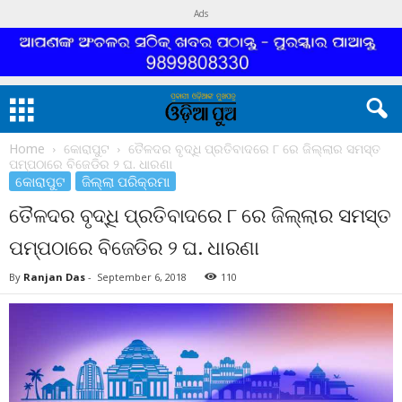
Ads
Home
କୋରାପୁଟ
ତୈଳଦର ବୃଦ୍ଧି ପ୍ରତିବାଦରେ ୮ ରେ ଜିଲ୍ଲାର ସମସ୍ତ
ପମ୍ପଠାରେ ବିଜେଡିର ୨ ଘ. ଧାରଣା
କୋରାପୁଟ
ଜିଲ୍ଲା ପରିକ୍ରମା
ତୈଳଦର ବୃଦ୍ଧି ପ୍ରତିବାଦରେ ୮ ରେ ଜିଲ୍ଲାର ସମସ୍ତ
ପମ୍ପଠାରେ ବିଜେଡିର ୨ ଘ. ଧାରଣା
By
Ranjan Das
-
September 6, 2018
110