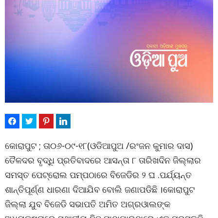
କୋରାପୁଟ ; ତା୦୬-୦୯-୧୮(ଓଡିଆପୁଅ /ରଂଜନ କୁମାର ଦାସ)
ତୈଳଦର ବୃଦ୍ଧି ପ୍ରତିବାଦରେ ଆସନ୍ତା ୮ ତାରିଖଦିନ ଜିଲ୍ଲାର
ସମସ୍ତ ପେଟ୍ରୋଲ ପମ୍ପଠାରେ ବିଜେଡିର ୨ ଘ .ପର୍ଯ୍ୟନ୍ତ
ଶାନ୍ତିପୂର୍ଣ୍ଣ ଧାରଣା ଦିଆଯିବ ବୋଲି ଜଣାପଡିଛି ।କୋରାପୁଟ
ଜିଲ୍ଲା ଯୁବ ବିଜେଡି ସଭାପତି ଅମିତ ଅଗ୍ରଓାଲଙ୍କ