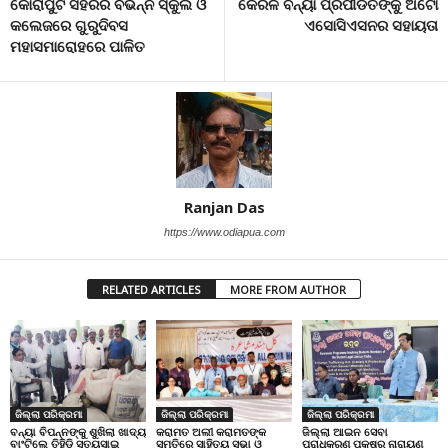
କୋରାପୁଟ ସହରର ବିଭିନ୍ନ ସ୍କୁଲ ଓ
କେରଳ ବନ୍ୟା ପ୍ରପୀଡିତଙ୍କୁ ଅଟୋ
କଲେଜରେ ଗୁରୁଦିବସ
ଏସୋସିଏସନର ସହାୟତା
ମହାସମାରୋହରେ ପାଳିତ
Ranjan Das
https://www.odiapua.com
RELATED ARTICLES
MORE FROM AUTHOR
ଜିଲ୍ଲା ପରିକ୍ରମା
ଜିଲ୍ଲା ପରିକ୍ରମା
ଜିଲ୍ଲା ପରିକ୍ରମା
ବନ୍ୟା ବିପନ୍ନଙ୍କୁ ଶୁଖିଲା ଖାଦ୍ୟ
କରାମତ ଅଲୀ କରାମତଙ୍କ
ଜିଲ୍ଲା ଆଇନ ସେବା
ବାଂଟିଲେ ତିହିଡି଼ ସତ୍ୟସାଇ
ସ୍ମୃତିରେ ସାହିତ୍ୟ ସଭା ଓ
ପ୍ରାଧିକରଣ ପକ୍ଷରୁ ନାରାୟଣ