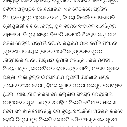
ଅଧ୍ୟକ୍ଷତାରେ ସ୍ଥାନୀୟ ବିଜୁ ପାଠାଗାରଠାରେ ଏକ ପ୍ରସ୍ତୁତି
ବୈଠକ ଅନୁଷ୍ଠିତ ହୋଇଯାଇଛି ।ଏହି ବୈଠକରେ ପୂର୍ବତନ
ବିଧାୟକ ଗୁପ୍ର ପ୍ରସାଦ ଦାଶ , ଜିଲ୍ଲା ବିଜେଡି ଉପସଭାପତି
ତ୍ରୀପୁରାରୀ ଗରଡା ,ରାଜ୍ୟ ଯୁବ ବିଜେଡି ସଂପାଦକ ଧର୍ମେନ୍ଦ୍ର
ଅଧିକାରୀ ,ଜିଲ୍ଲା ଛାତ୍ର ବିଜେଡି ସଭାପତି ଶିବରାଜ କନ୍ଧପାନ ,
ମହିଳା ନେତ୍ରୀ ପଦ୍ମିନୀ ଦିଆନ, ରଘୁରାମ ମାଛ. ନିର୍ମଳ ମହାନ୍ତି
,ସୁରେଶ ପଟନାୟକ ,ଭରତ ମଲ୍ଲିକ ,ପ୍ରଭାତ ସୁତାର
,ରତ୍ନାକର ନନ୍ଦ , ଅକ୍ଷୟ କୁମାର ମହାନ୍ତି , ରକି ପଣ୍ଡା ,
ବିଜୟ ପଣ୍ଡା ,କାଉନସିଲର ରାମଚନ୍ଦ୍ର ମାଝି , ମନୋଜ କୁମାର
ପଣ୍ଡା, ଲିଲି ବୁରୁଡି ଓ ସୋମନାଥ ପୂଜାରୀ ,ଅଶୋକ ଷଣ୍ଢ
,ଲଲାଟ ରଂଜନ ସେଠୀ , ବିମଳ କୁମାର ଗରଡା ପ୍ରମୁଖ ଉପସ୍ଥିତ
ଥିଲେ ।ଆସନ୍ତା ୮ ତାରିଖ ଦିନ ଜିଲ୍ଲାର ସମସ୍ତ ପେଟ୍ରୋଲ
ପମ୍ପଠାରେ ଯୁବ , ଛାତ୍ର ଓ ମହିଳା ବିଜେଡି କର୍ମିମାନେ ଧାରଣା
ଦେବା ସହ ଖାଉଟିମାନଙ୍କୁ ଦର ବୃଦ୍ଧି ସଂପର୍କରେ ଅବଗତ କରିବେ
ବୋଲି ଜିଲ୍ଲା ଯୁବ ବିଜେଡି ସଭାପତି ଅମିତ ଅଗ୍ରଓାଲ ସୂଚନା