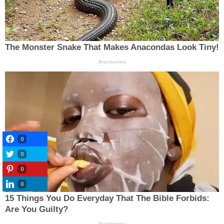
0
0
0
0