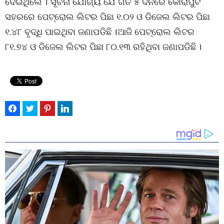
ଦେଇଥିଲେ । ସୂଚନା ଯୋଗ୍ୟ ଯେ ଗତ ୫ ଦିନରେ କୋରାପୁଟ
ସହରରେ ପେଟ୍ରୋଲ ଲିଟର ପିଛା ୧.୦୨ ଓ ଡିଜେଲ ଲିଟର ପିଛା
୧.୪୮ ବୃଦ୍ଧି ପାଇଥିବା ଜଣାପଡିଛି ।ଆଜି ପେଟ୍ରୋଲ ଲିଟର
୮୧.୭୪ ଓ ଡିଜେଲ ଲିଟର ପିଛା ୮୦.୧୩ ରହିଥିବା ଜଣାପଡିଛି ।