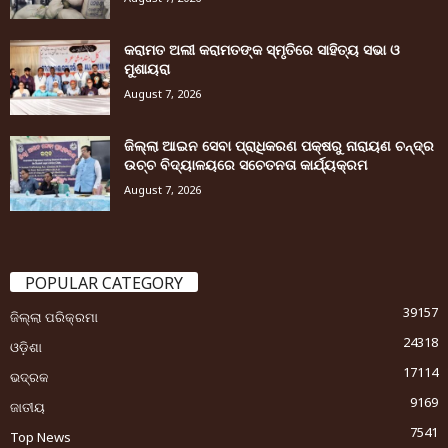
କରାମତ ଅଲୀ କରାମତଙ୍କ ସ୍ମୃତିରେ ସାହିତ୍ୟ ସଭା ଓ
ମୁଶାୟରା
August 7, 2026
ଜିଲ୍ଲା ଆଇନ ସେବା ପ୍ରାଧିକରଣ ପକ୍ଷରୁ ନାରାୟଣ ଚନ୍ଦ୍ର
ଉଚ୍ଚ ବିଦ୍ୟାଳୟରେ ସଚେତନତା କାର୍ଯ୍ୟକ୍ରମ
August 7, 2026
POPULAR CATEGORY
39157
ଜିଲ୍ଲା ପରିକ୍ରମା
24318
ଓଡ଼ିଶା
17114
ଭଦ୍ରକ
9169
ଜାତୀୟ
7541
Top News