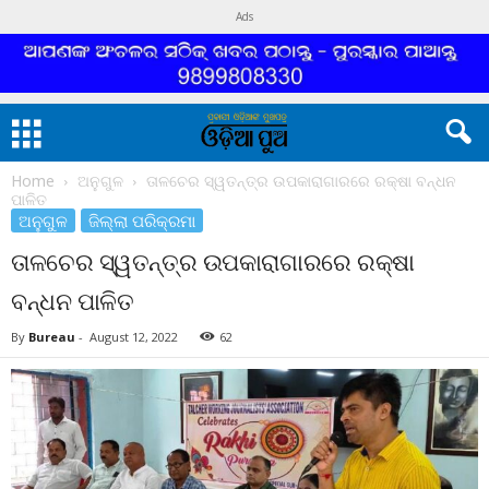
Ads
Home
ଅନୁଗୁଳ
ତାଳଚେର ସ୍ୱତନ୍ତ୍ର ଉପକାରାଗାରରେ ରକ୍ଷା ବନ୍ଧନ
ପାଳିତ
ଅନୁଗୁଳ
ଜିଲ୍ଲା ପରିକ୍ରମା
ତାଳଚେର ସ୍ୱତନ୍ତ୍ର ଉପକାରାଗାରରେ ରକ୍ଷା
ବନ୍ଧନ ପାଳିତ
By
Bureau
-
August 12, 2022
62