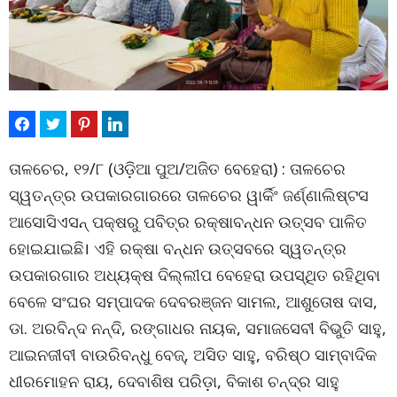
ତାଳଚେର, ୧୨/୮ (ଓଡ଼ିଆ ପୁଅ/ଅଜିତ ବେହେରା) : ତାଳଚେର
ସ୍ୱତନ୍ତ୍ର ଉପକାରଗାରରେ ତାଳଚେର ୱାର୍କିଂ ଜର୍ଣ୍ଣାଲିଷ୍ଟସ
ଆସୋସିଏସନ୍ ପକ୍ଷରୁ ପବିତ୍ର ରକ୍ଷାବନ୍ଧନ ଉତ୍ସବ ପାଳିତ
ହୋଇଯାଇଛି। ଏହି ରକ୍ଷା ବନ୍ଧନ ଉତ୍ସବରେ ସ୍ୱତନ୍ତ୍ର
ଉପକାରଗାର ଅଧ୍ୟକ୍ଷ ଦିଲ୍ଲୀପ ବେହେରା ଉପସ୍ଥିତ ରହିଥିବା
ବେଳେ ସଂଘର ସମ୍ପାଦକ ଦେବରଞ୍ଜନ ସାମଲ, ଆଶୁତୋଷ ଦାସ,
ଡା. ଅରବିନ୍ଦ ନନ୍ଦି, ରଙ୍ଗାଧର ନାୟକ, ସମାଜସେବୀ ବିଭୁତି ସାହୁ,
ଆଇନଜୀବୀ ବାଉରିବନ୍ଧୁ ବେଜ୍‌, ଅସିତ ସାହୁ, ବରିଷ୍ଠ ସାମ୍ବାଦିକ
ଧୀରମୋହନ ରାୟ, ଦେବାଶିଷ ପରିଡ଼ା, ବିକାଶ ଚନ୍ଦ୍ର ସାହୁ