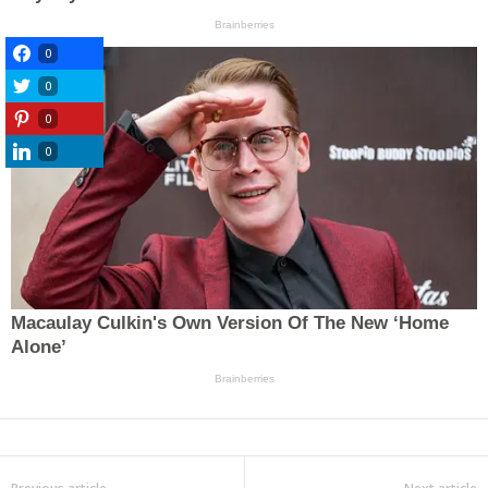
0
0
0
0