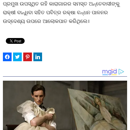
ପ୍ରମୁଖ ଉପସ୍ଥିତ ରହି କାରାଗାରର ସମସ୍ତ ଅନ୍ତେବାସୀଙ୍କୁ
ରାକ୍ଷୀ ବାନ୍ଧିବା ସହିତ ପବିତ୍ର ରକ୍ଷା ବନ୍ଧନ ପାଳନର
ଉଦ୍ଦେଶ୍ୟ ଉପରେ ଆଲୋକପାତ କରିଥିଲେ।