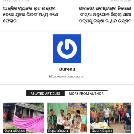
Previous article
Next article
ଆକ୍ସିସ ବ୍ୟାଙ୍କ ଲୁଟ ଉଦ୍ୟମ
ଭାରତୀୟ ଭ୍ରଷ୍ଟାଚାର ନିବାରଣ
ବେଳେ ଯୁବକ ଗିରଫ ଅନ୍ୟ ଜଣେ
ସଂସ୍ଥା ଅନୁଗୋଳ ଜିଲ୍ଲା ଶାଖା
ଫେରାର
ପକ୍ଷରୁ ରକ୍ଷା ବନ୍ଧନ ଉତ୍ସବ
Bureau
https://www.odiapua.com
RELATED ARTICLES
MORE FROM AUTHOR
ଜିଲ୍ଲା ପରିକ୍ରମା
ଜିଲ୍ଲା ପରିକ୍ରମା
ଜିଲ୍ଲା ପରିକ୍ରମା