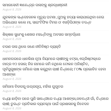
ସମାଜସେବୀ ଜ୍ଞାନେନ୍ଦ୍ର ଦାସଙ୍କୁ ଶ୍ରଦ୍ଧାଞ୍ଜଳୀ
August 8, 2026
ଯୁବକଙ୍କ ସନ୍ଦେହଜନକ ମୃତ୍ୟୁ ଘଟଣା ,ପୁଅକୁ ହତ୍ୟା କାରାଯାଇଥିବା ନେଇ
ଅଭିଯୋଗ କଲେ ମା, ସାଇଂଟିଫିକ ଟିମର ଓ ଏସଡ଼ିପିଓଙ୍କ ତଦନ୍ତ
August 8, 2026
ଶିକ୍ଷକ ସୁଧାଂଶୁ ଶେଖର ମହାନ୍ତିଙ୍କୁ ଅବସର ସମ୍ବର୍ଦ୍ଧନା
August 8, 2026
ଚରଣ ଦାସ ଥିଲେ ଜଣେ ନୀତିନିଷ୍ଠ ବ୍ୟକ୍ତି
August 8, 2026
ଧାମନଗରରେ ଧାନକିଣା ନୂଆ ନିୟମରେ ଚାଷୀଙ୍କୁ ଝଟ୍‌କା,ଏଗ୍ରିଷ୍ଟାକ୍‌ରେ
ମାତ୍ର ୧୦ ହଜାର; ନିଜ ନାମରେ ଜମି ନଥିଲେ ଟୋକନ ଅନିଶ୍ଚିତ,
ପୂର୍ବପୁରୁଷଙ୍କ ଜମିରେ ଚାଷ କରୁଥିବା ଚାଷୀ ଚିନ୍ତାରେ; ୮୦% ପ୍ରଭାବିତ ହେବା
ଆଶଙ୍କା
August 8, 2026
ଜମିଜମା ବିବାଦରୁ ଉଗ୍ରରୂପ, ମହିଳା ଗୁରୁତର
August 8, 2026
ବନ୍ୟା ଛାଡ଼ିବା ପରେ ପୁଣି ସାଳନ୍ଦୀରେ ବନ୍ୟା ଆଶଙ୍କା,ଜଳବନ୍ଦୀ ଗାଁ, ଚିନ୍ତାରେ
ଚାଷୀ; ତୁରନ୍ତ ପ୍ରତିକାର ବ୍ୟବସ୍ଥା ପାଇଁ ପ୍ରଶାସନକୁ ନିବେଦନ
August 8, 2026