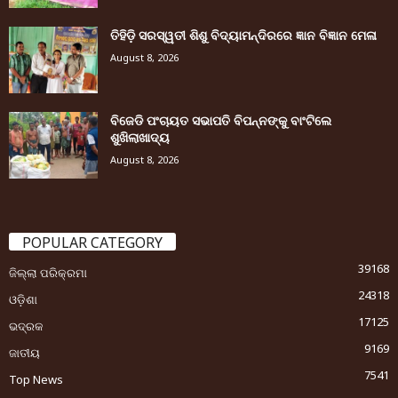
ତିହିଡି଼ ସରସ୍ୱତୀ ଶିଶୁ ବିଦ୍ୟାମନ୍ଦିରରେ ଜ୍ଞାନ ବିଜ୍ଞାନ ମେଳା
August 8, 2026
ବିଜେଡି ପଂଚାୟତ ସଭାପତି ବିପନ୍ନଙ୍କୁ ବାଂଟିଲେ
ଶୁଖିଲାଖାଦ୍ୟ
August 8, 2026
POPULAR CATEGORY
39168
ଜିଲ୍ଲା ପରିକ୍ରମା
24318
ଓଡ଼ିଶା
17125
ଭଦ୍ରକ
9169
ଜାତୀୟ
7541
Top News