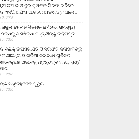
,ଆରଆଇ ଓ ଦୁଇ ପୁଅଙ୍କ ଗିରଫ ଦାବିରେ
କ ଏସ୍‌ପି ଅଫିସ ଆଗରେ ଆଇଶାଙ୍କ ଧାରଣା
 7, 2026
ା ସ୍କୁଲ କଲେଜ ଶିକ୍ଷକ କର୍ମଚାରୀ ସମନ୍ୱୟ
 ପକ୍ଷରୁ ଗଣଶିକ୍ଷା ମନ୍ତ୍ରୀଙ୍କୁ ଦାବିପତ୍ର
 7, 2026
କ ବ୍ଲକ୍ ଉପସଭାପତି ଓ ସରପଂଚ ଜିଲାପାଳଙ୍କୁ
ଲେ,ସାଳନ୍ଦୀ ଓ ନାଳିଆ ନଦୀବନ୍ଧ ଗୁଡିକର
ଣାବେକ୍ଷଣ ଅଭାବରୁ ମନୁଷ୍ୟକୃତ ବନ୍ୟା ସୃଷ୍ଟି
ଯୋଗ
 7, 2026
ଙ୍କ ସନ୍ଦେହଜନକ ମୃତ୍ୟୁ
 7, 2026