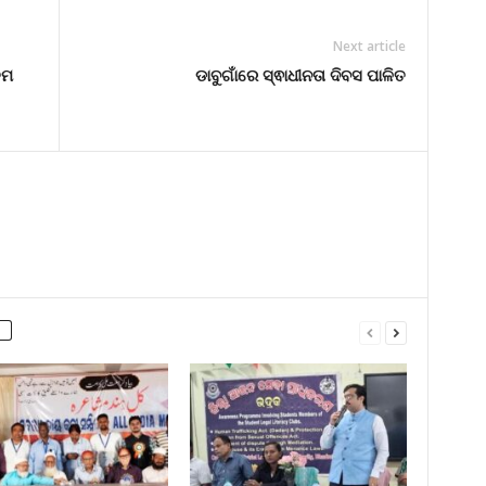
Next article
ତମ
ଡାବୁଗାଁରେ ସ୍ଵାଧୀନତା ଦିବସ ପାଳିତ