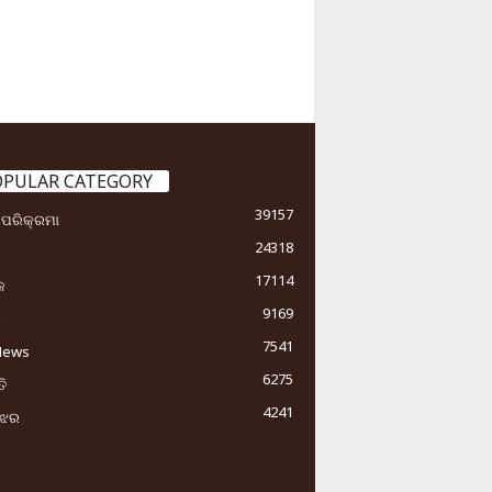
OPULAR CATEGORY
39157
ା ପରିକ୍ରମା
24318
17114
କ
9169
ୟ
7541
News
6275
ି
4241
ୁଝର