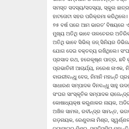
ସମସ୍ତ ସଦସ୍ୟ/ସଦସ୍ୟା, ସ୍କୁଲ ଛାତ୍ର
ହାଟତୋଟା ସହର ପରିକ୍ରମା କରିଥିଲେ। ଏ
୭୫ ବର୍ଷ ପରେ ଆମ ଭାରତ’ ବିଷୟରେ 
ମୁଖ୍ୟ ଅତିଥି ଭାବେ ତାଳଚେରର ଅତିରିକ୍
ଅତିଥି ଭାବେ ସିଭିଲ୍‍ ଜଜ୍‍ ସିନିୟର ଡିଭିଜନ୍
ଯୋଗ ଦେଇ ବକ୍ତବ୍ୟ ରଖିଥିଲେ। ସଂଘ
ପ୍ରସାଦ ରଥ, ହରେକୃଷ୍ଣ ପାତ୍ର, ଛବି କ
ପ୍ରଭାତିନୀ ଆଚାର୍ଯ୍ୟ, ନରେଶ ନାଏକ, ନିର
ବାଉରୀବନ୍ଧୁ ବେଜ, ନିମାନି ମହାନ୍ତି 
ସାଧାରଣ ସମ୍ପାଦକ ଦିନବନ୍ଧୁ ସାହୁ ଉ
ସଂଘର ସାଂସ୍କୃତିକ ସମ୍ପାଦକ ରାଜେନ୍ଦ୍ର
କୋଷାଧ୍ୟକ୍ଷ କରୁଣାକର ନାୟକ, ଅଡିଟର 
ଅଖିଳ ସାମଲ, ରବୀନ୍ଦ୍ର ସାମନ୍ତ, ଭଗବା
ଗଡ଼ନାୟକ, ରେଣୁବାଳା ମିଶ୍ର, ସ୍ୱର୍ଣ୍ଣଲ
ଦୟାସାଗର ମିଶ୍ର, ସ୍ମୃତିସ୍ମିତା ମହାନ୍ତି