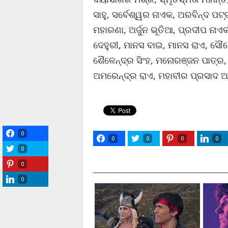
ସାହୁ, ସର୍ବେଶ୍ୱର ନାଏକ, ଅରବିନ୍ଦ ପଟ୍
ମହାରଣା, ଅର୍ଜୁନ ଭୂତିଆ, ପ୍ରଦୀପ ନାଏ
ଦେହୁରୀ, ମାନସ ବାଇ, ମାନସ ରାଏ, ସୌମେନ
ଶୈଳେନ୍ଦ୍ର ସିଂହ, ମନୋରଞ୍ଜନ ପାତ୍ର, 
ଅମରେନ୍ଦ୍ର ରାଏ, ମହାବୀର ପ୍ରସାଦ ଅ
0
0
0
0
0
0
0
0