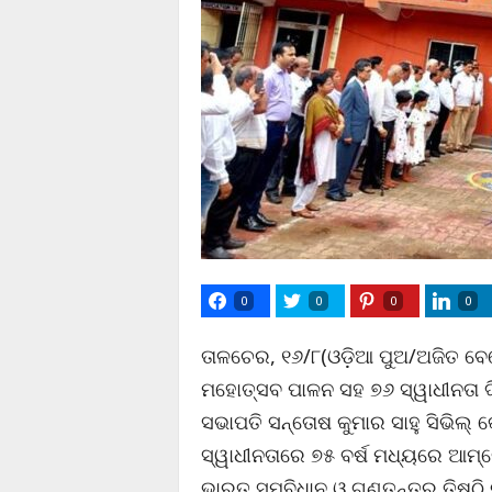
0
0
0
0
ତାଳଚେର, ୧୬/୮(ଓଡ଼ିଆ ପୁଅ/ଅଜିତ ବେ
ମହୋତ୍ସବ ପାଳନ ସହ ୭୬ ସ୍ୱାଧୀନତା
ସଭାପତି ସନ୍ତୋଷ କୁମାର ସାହୁ ସିଭିଲ
ସ୍ୱାଧୀନତାରେ ୭୫ ବର୍ଷ ମଧ୍ୟରେ ଆମ୍ଭେ
ଭାରତ ସମ୍ବିଧାନ ଓ ଗଣତନ୍ତ୍ର ତିଷ୍ଠ