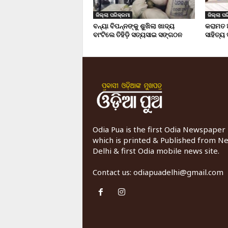
ଜିଲ୍ଲା ପରିକ୍ରମା
ଜିଲ୍ଲା ପର
ବନ୍ୟା ବିପନ୍ନଙ୍କୁ ଶୁଖିଲା ଖାଦ୍ୟ
କରାମତ 
ବାଂଟିଲେ ତିହିଡି଼ ସତ୍ୟସାଇ ସଙ୍ଗଠନ
ସାହିତ୍ୟ
Odia Pua is the first Odia Newspaper
which is printed & Published from N
Delhi & first Odia mobile news site.
Contact us:
odiapuadelhi@gmail.com