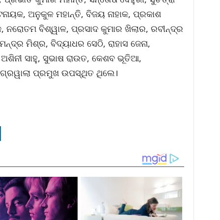
ଟନାୟକ, ଅନୁକୁଳ ମହାନ୍ତି, ବିଜୟ ନାହାକ, ପ୍ରକାଶ
କ, ନରୋତମ ବିଶ୍ୱାଳ, ପ୍ରସାଦ କୁମାର ଖିଲାର, ରବୀନ୍ଦ୍ର
୍ଦ୍ର ମିଶ୍ର, ବିଦ୍ୟାଧର ସେଠି, ରାହାସ ଜେନା,
ଅଶିନୀ ସାହୁ, ସୁଭାଷ ରାଉତ, କେଶବ ଭୂତିଆ,
ଗ୍ରୱାଲା ପ୍ରମୁଖ ଉପସ୍ଥିତ ଥିଲେ।