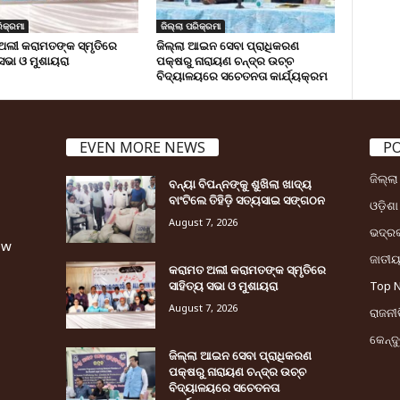
ିକ୍ରମା
ଜିଲ୍ଲା ପରିକ୍ରମା
ଅଲୀ କରାମତଙ୍କ ସ୍ମୃତିରେ
ଜିଲ୍ଲା ଆଇନ ସେବା ପ୍ରାଧିକରଣ
 ସଭା ଓ ମୁଶାୟରା
ପକ୍ଷରୁ ନାରାୟଣ ଚନ୍ଦ୍ର ଉଚ୍ଚ
ବିଦ୍ୟାଳୟରେ ସଚେତନତା କାର୍ଯ୍ୟକ୍ରମ
EVEN MORE NEWS
P
ଜିଲ୍ଲ
ବନ୍ୟା ବିପନ୍ନଙ୍କୁ ଶୁଖିଲା ଖାଦ୍ୟ
ବାଂଟିଲେ ତିହିଡି଼ ସତ୍ୟସାଇ ସଙ୍ଗଠନ
ଓଡ଼ିଶା
August 7, 2026
ଭଦ୍ର
ew
ଜାତୀ
କରାମତ ଅଲୀ କରାମତଙ୍କ ସ୍ମୃତିରେ
ସାହିତ୍ୟ ସଭା ଓ ମୁଶାୟରା
Top 
August 7, 2026
ରାଜନୀତ
କେନ୍ଦ
ଜିଲ୍ଲା ଆଇନ ସେବା ପ୍ରାଧିକରଣ
ପକ୍ଷରୁ ନାରାୟଣ ଚନ୍ଦ୍ର ଉଚ୍ଚ
ବିଦ୍ୟାଳୟରେ ସଚେତନତା