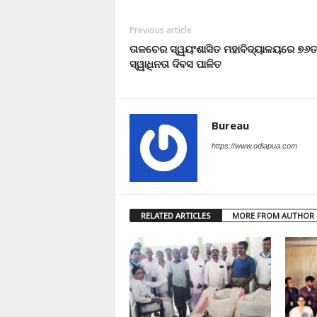
Previous article
ତାଳଚେର ସ୍ୱୟଂଶାସିତ ମହାବିଦ୍ୟାଳୟରେ ୭୬
ସ୍ୱାଧିନତା ଦିବସ ପାଳିତ
Bureau
https://www.odiapua.com
RELATED ARTICLES
MORE FROM AUTHOR