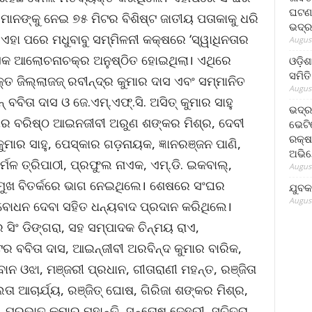
ଘଟଣା
ମାନଙ୍କୁ ନେଇ ୭୫ ମିଟର ବିଶିଷ୍ଟ ଜାତୀୟ ପତାକାକୁ ଧରି
ଭଦ୍ର
ହା ପରେ ମଧୁବାବୁ ସମ୍ମିଳନୀ କକ୍ଷରେ ‘ସ୍ୱାଧିନତାର
August
ଏକ ଆଲୋଚନାଚକ୍ର ଅନୁଷ୍ଠିତ ହୋଇଥିଲା। ଏଥିରେ
ଓଡ଼ିଶ
ସମିତି
ତ ଜିଲ୍ଲାଜଜ୍‍ ରବୀନ୍ଦ୍ର କୁମାର ଦାସ ଏବଂ ସମ୍ମାନିତ
August
‍ ବବିତା ଦାସ ଓ ଜେ.ଏମ୍‍.ଏଫ୍‍.ସି. ଅସିତ୍‍ କୁମାର ସାହୁ
ଭଦ୍ର
ର ବରିଷ୍ଠ ଆଇନଜୀବୀ ଅରୁଣ ଶଙ୍କର ମିଶ୍ର, ଦେବୀ
ଭେଟି
ରକ୍ଷ
ୁମାର ସାହୁ, ପେସ୍କାର ଗଡ଼ନାୟକ, ଜ୍ଞାନରଞ୍ଜନ ପାଣି,
ଅଭି
୍ମଳ ତ୍ରିପାଠୀ, ପ୍ରଫୁଲ ନାଏକ, ଏମ୍‍.ଡି. ଇକବାଲ୍‍,
August
ପ୍ରମୁଖ ବିତର୍କରେ ଭାଗ ନେଇଥିଲେ। ଶେଷରେ ସଂଘର
ଯୁବକ
August
ଦବୋଧନ ଦେବା ସହିତ ଧନ୍ୟବାଦ ପ୍ରଦାନ କରିଥିଲେ।
 ସିଂ ଡିଙ୍ଗରା, ସହ ସମ୍ପାଦକ ଚିନ୍ମୟ ରାଏ,
ବବିତା ଦାସ, ଆଇନ୍‍ଜୀବୀ ଅରବିନ୍ଦ କୁମାର ବାରିକ,
ନ ଓଝା, ମଞ୍ଜରୀ ପ୍ରଧାନ, ଗୀତାରାଣୀ ମହନ୍ତ, ରଞ୍ଜିତା
ତା ଆଚାର୍ଯ୍ୟ, ରଞ୍ଜିତ୍‍ ଘୋଷ, ଗିରିଜା ଶଙ୍କର ମିଶ୍ର,
, ପ୍ରଭାତ କୁମାର ମହାନ୍ତି, ସନ୍ତୋଷ ଦେହୁରୀ, ସୁଚିତ୍ରା