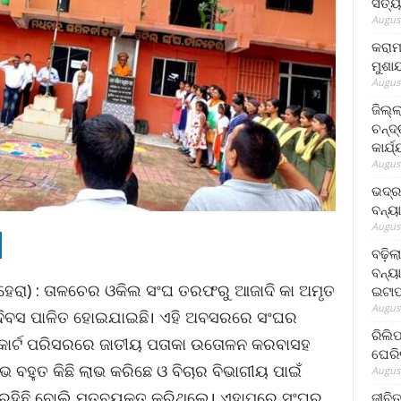
ସତ୍ୟ
August
କରାମ
ମୁଶା
August
ଜିଲ୍
ଚନ୍ଦ
କାର୍ଯ
August
ଭଦ୍ର
ବନ୍ୟ
August
ବଢ଼ିଲ
ବନ୍ୟା
ହେରା) : ତାଳଚେର ଓକିଲ ସଂଘ ତରଫରୁ ଆଜାଦି କା ଅମୃତ
ଇଟାପ
August
 ଦିବସ ପାଳିତ ହୋଇଯାଇଛି। ଏହି ଅବସରରେ ସଂଘର
ରିଲି
୍‍ କୋର୍ଟ ପରିସରରେ ଜାତୀୟ ପତାକା ଉତୋଳନ କରବାସହ
ଘେରି
 ବହୁତ କିଛି ଲାଭ କରିଛେ ଓ ବିଚାର ବିଭାଗୀୟ ପାଇଁ
August
ି ରହିଛି ବୋଲି ମତବ୍ୟକ୍ତ କରିଥିଲେ। ଏହାପରେ ସଂଘର
ଜୀବିତ