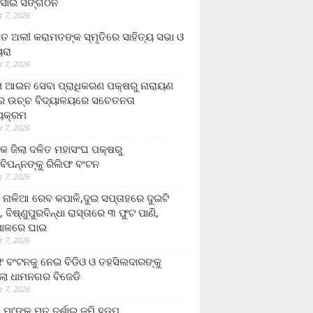
ସାଇ ସଙ୍ଗଠନ
 7, 2026
ତ ଅଲୀ କରାମତଙ୍କ ସ୍ମୃତିରେ ସାହିତ୍ୟ ସଭା ଓ
ୟରା
 7, 2026
ଲା ଆଇନ ସେବା ପ୍ରାଧିକରଣ ପକ୍ଷରୁ ନାରାୟଣ
୍ର ଉଚ୍ଚ ବିଦ୍ୟାଳୟରେ ସଚେତନତା
୍ୟକ୍ରମ
 7, 2026
କ ଜିଲା ଦଳିତ ମହାସଂଘ ପକ୍ଷରୁ
ାବିପନ୍ନଙ୍କୁ ରିଲିଫ ବଂଟନ
 7, 2026
ା ନାଳିଆ ରେବ କପାଳି,ଦୁଇ ସପ୍ତାହରେ ଦୁଇଟି
, ବିଷ୍ଣୁପୁରବିନ୍ଧା ରାସ୍ତାରେ ୩ ଫୁଟ ପାଣି,
ାଳରେ ଘାଇ
 7, 2026
ଫ ବଂଟନକୁ ନେଇ ବିଡିଓ ଓ ତହସିଲଦାରଙ୍କୁ
ଲା ଧାମନଗର ବିଜେଡି
 7, 2026
 ମା’ଙ୍କୁ ମୃତ ଦର୍ଶାଇ ଜମି ହଡ଼ପ