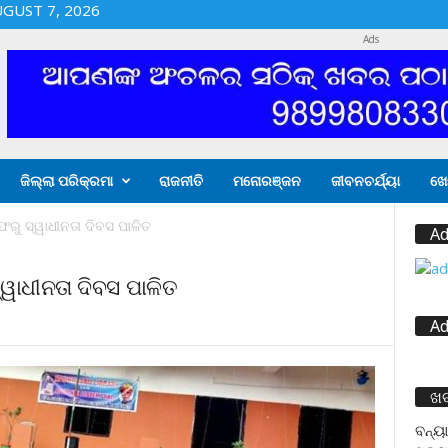
UGUST 7, 2026
Ads
ଜିଲ୍ଲା ପରିକ୍ରମା
ରାଜନୀତି
ମନୋରଞ୍ଜନ
ଜୀବନଚର୍ଯ୍ୟା
ଖେ
ୁ ସ୍ୱାଧୀନତା ଦିବସ ପାଳିତ
Ad
ାଧୀନତା ଦିବସ ପାଳିତ
Ad
ଖ
ବନ୍ୟା