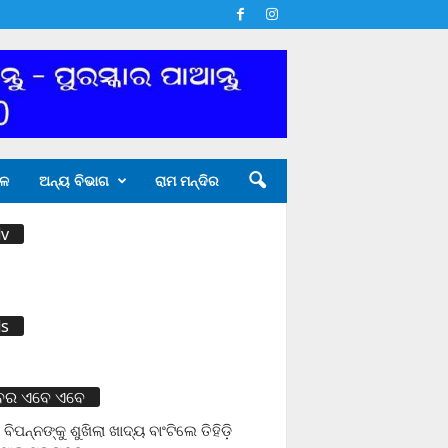
ଳ
ଅନ୍ୟ ବିଭାଗ
ରାମ ମନ୍ଦିର
v
s
ବର ଏବେ ଏବେ
 ବିପନ୍ନଙ୍କୁ ଶୁଖିଲା ଖାଦ୍ୟ ବାଂଟିଲେ ତିହିଡି଼