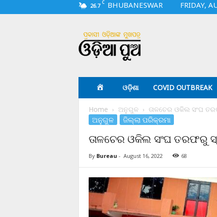
C
BHUBANESWAR
FRIDAY, A
26.7
O
d
i
a
p
u
a
ଓଡ଼ିଶା
COVID OUTBREAK
.
c
Home
ଅନୁଗୁଳ
ତାଳଚେର ଓକିଲ ସଂଘ ତରଫର
o
ଅନୁଗୁଳ
ଜିଲ୍ଲା ପରିକ୍ରମା
m
ତାଳଚେର ଓକିଲ ସଂଘ ତରଫରୁ ସ୍ୱ
By
Bureau
-
August 16, 2022
68