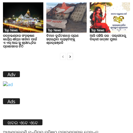
Top News
Top News
Top News
ରତ୍ନଭଣ୍ଡାର ସଂରକ୍ଷଣ
ବିମାନ ଦୁର୍ଘଟଣାରେ ପ୍ରାଣ
ଆଜି ପହିଲି ରଜ : ପଲ୍ଲୀଠାରୁ
କାର୍ଯ୍ୟ ଶୀଘ୍ର ସାରିବା ପାଇଁ
ହରାଇଥିବା ବ୍ୟକ୍ତିଙ୍କୁ
ଦିଲ୍ଲୀ ଉତ୍ସବ ମୁଖର
ଏ.ଏସ୍.ଆଇ.କୁ ଶ୍ରୀମନ୍ଦିର
ଶ୍ରଦ୍ଧାଞ୍ଜଳି
ପ୍ରଶାସନର ଚିଠି
Adv
Ads
ଖବର ଏବେ ଏବେ
ଆଖଣ୍ଡଳମଣି ମନ୍ଦିରର ବରିଷ୍ଠ ପୂଜାପଣ୍ଡାଙ୍କ ଦେହାନ୍ତ