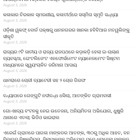
August 5, 2026
କଳାକାର ଚିରକାଳ ସ୍ମରଣୀୟ, କଳାତୀର୍ଥରେ ସସ୍ମିତା ସ୍ମୃତି ସନ୍ଧ୍ୟା
August 5, 2026
ଓଡ଼ିଶା ୱକଫ୍ ବୋର୍ଡ ପକ୍ଷରୁ ଧାମନଗରର ଖାନକା ହବିବିଆର ମତୱଲିଙ୍କୁ
ସୀକୃତି
August 5, 2026
ରାଜ୍ୟର ୯ଟି ଜାତୀୟ ଓ ରାଜ୍ୟ ରାଜପଥରେ କଡ଼ାକଡ଼ି ହେଲା ଇ-ଚାଲାଣ
ବ୍ୟବସ୍ଥା, ଇେଂଟଲିଜେଂଟ ଏନଫୋର୍ସମେଂଟ ମ୍ୟାନେଜମେଂଟ ସିଷ୍ଟମ
ମାଧ୍ୟମରେ ସ୍ୱୟଂଚାଳିତ ଜରିମାନା ଆଦାୟ
August 5, 2026
ଧାମରାରେ ଚୋରୀ ବ୍ୟାଟେରୀ ସହ ୨ ଚୋର ଗିରଫ
August 5, 2026
ବନ୍ୟାପରେ ଗେଙ୍ଗୁଟି ନଦୀବନ୍ଧ ଧସିଲା, ଆତଙ୍କିତ ଗ୍ରାମବାସୀ
August 5, 2026
ଗୋ-ଖାଦ୍ୟ ବଂଟନକୁ ନେଇ ଉତେଜନା, ଅନିୟମିତତା ଅଭିଯୋଗ, ଧୁଷୁରି
ଥାନାରେ ଏତଲା; ଭିଡିଓ ଭାଇରାଲ
August 5, 2026
ଏରେଇଁ ଗ୍ରାମରେ ପାଗଳା ମାଙ୍କଡର ଆତଙ୍କ, ୩୦ରୁ ଅଧିକ ଆହତ, ବନ
ବିଭାଗର ନିଷ୍କ୍ରିୟତା, ଜିଲାପାଳଙ୍କୁ ଅଭିଯୋଗ ପରେ ଧରାହେଲା ମାଙ୍କଡ