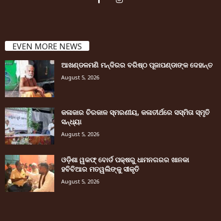
EVEN MORE NEWS
ଆଖଣ୍ଡଳମଣି ମନ୍ଦିରର ବରିଷ୍ଠ ପୂଜାପଣ୍ଡାଙ୍କ ଦେହାନ୍ତ
August 5, 2026
କଳାକାର ଚିରକାଳ ସ୍ମରଣୀୟ, କଳାତୀର୍ଥରେ ସସ୍ମିତା ସ୍ମୃତି
ସନ୍ଧ୍ୟା
August 5, 2026
ଓଡ଼ିଶା ୱକଫ୍ ବୋର୍ଡ ପକ୍ଷରୁ ଧାମନଗରର ଖାନକା
ହବିବିଆର ମତୱଲିଙ୍କୁ ସୀକୃତି
August 5, 2026