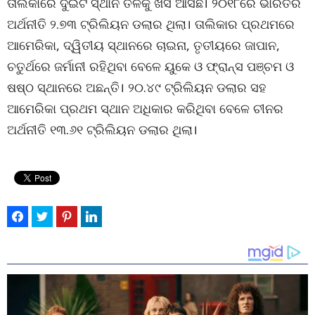
ତାଲିକାରେ ଦୁଇଟି ସ୍ଥାନ ତଳକୁ ଖସି ଆସିଛି। ୨୦୧୮ରେ ଭାରତର
ଅର୍ଥନୀତି ୨.୭୩ ଟ୍ରିଲିୟନ ଡଲାର ଥିଲା। ତାଲିକାର ପ୍ରଥମରେ
ଆମେରିକା, ଦ୍ୱିତୀୟ ସ୍ଥାନରେ ଚାଇନା, ତୃତୀୟରେ ଜାପାନ,
ଚତୁର୍ଥରେ ଜର୍ମାନୀ ରହିଥିବା ବେଳେ ୟୁକେ ଓ ଫ୍ରାନ୍ସ ପଞ୍ଚମ ଓ
ଷଷ୍ଠ ସ୍ଥାନରେ ଅଛନ୍ତି। ୨୦.୪୯ ଟ୍ରିଲିୟନ ଡଲାର ସହ
ଆମେରିକା ପ୍ରଥମ ସ୍ଥାନ ଅଧିକାର କରିଥିବା ବେଳେ ଚୀନର
ଅର୍ଥନୀତି ୧୩.୬୧ ଟ୍ରିଲିୟନ ଡଲାର ଥିଲା।