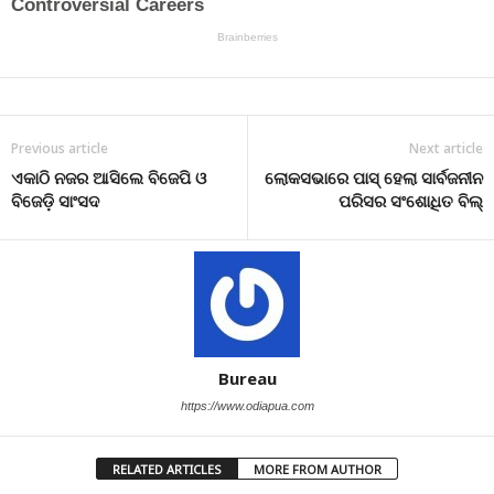
Previous article
Next article
ଏକାଠି ନଜର ଆସିଲେ ବିଜେପି ଓ
ଲୋକସଭାରେ ପାସ୍ ହେଲା ସାର୍ବଜନୀନ
ବିଜେଡ଼ି ସାଂସଦ
ପରିସର ସଂଶୋଧିତ ବିଲ୍
Bureau
https://www.odiapua.com
RELATED ARTICLES
MORE FROM AUTHOR