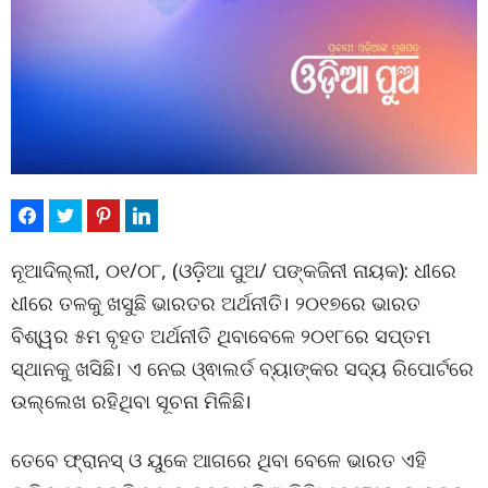
ନୂଆଦିଲ୍ଲୀ, ୦୧/୦୮, (ଓଡ଼ିଆ ପୁଅ/ ପଙ୍କଜିନୀ ନାୟକ): ଧୀରେ
ଧୀରେ ତଳକୁ ଖସୁଛି ଭାରତର ଅର୍ଥନୀତି। ୨୦୧୭ରେ ଭାରତ
ବିଶ୍ୱର ୫ମ ବୃହତ ଅର୍ଥନୀତି ଥିବାବେଳେ ୨୦୧୮ରେ ସପ୍ତମ
ସ୍ଥାନକୁ ଖସିଛି। ଏ ନେଇ ଓ୍ଵାଲର୍ଡ ବ୍ୟାଙ୍କର ସଦ୍ୟ ରିପୋର୍ଟରେ
ଉଲ୍ଲେଖ ରହିଥିବା ସୂଚନା ମିଳିଛି।
ତେବେ ଫ୍ରାନସ୍‌ ଓ ୟୁକେ ଆଗରେ ଥିବା ବେଳେ ଭାରତ ଏହି