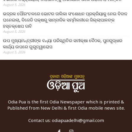
August 5, 2026
ଭଦ୍ରକ ପୌରଂଚଳରେ ଭୋଟର ତାଲିକା ସଂଶୋଧନ ପ୍ରକ୍ରିୟାକୁ ନେଇ ବିବାଦ
ଘନେଇଲା, ବିଜେଡି ପକ୍ଷରୁ ସାମ୍ବାଦିକ ସମ୍ମିଳନୀରେ ଜିଲ୍ଲାପାଳଙ୍କ
ହସ୍ତକ୍ଷେପ ଦାବି
August 5, 2026
ଉପ ମୁଖ୍ୟମନ୍ତ୍ରୀଙ୍କ ବନ୍ୟା ପରିସ୍ଥିତିର ସମୀକ୍ଷା ବୈଠକ, ପୁନରୁଦ୍ଧାର
କାର୍ଯ୍ୟ ଉପରେ ଗୁରୁତ୍ୱାରୋପ
August 5, 2026
Odia Pua is the first Odia Newspaper which is printed &
Published from New Delhi & first Odia mobile news site.
Contact us:
odiapuadelhi@gmail.com