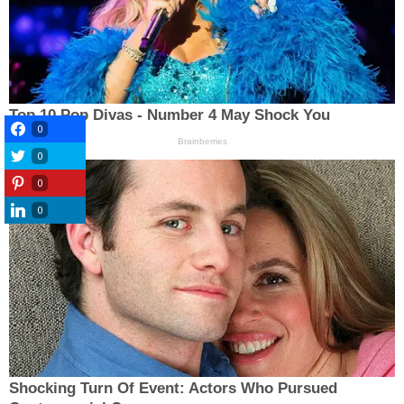
0
0
0
0