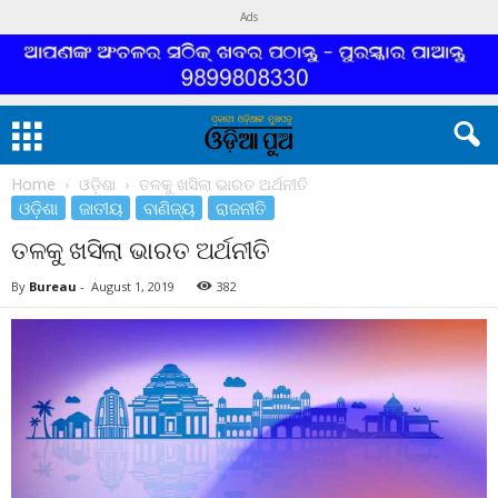
Ads
Home
ଓଡ଼ିଶା
ତଳକୁ ଖସିଲା ଭାରତ ଅର୍ଥନୀତି
ଓଡ଼ିଶା
ଜାତୀୟ
ବାଣିଜ୍ୟ
ରାଜନୀତି
ତଳକୁ ଖସିଲା ଭାରତ ଅର୍ଥନୀତି
By
Bureau
-
August 1, 2019
382