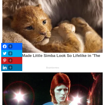
0
0
0
0