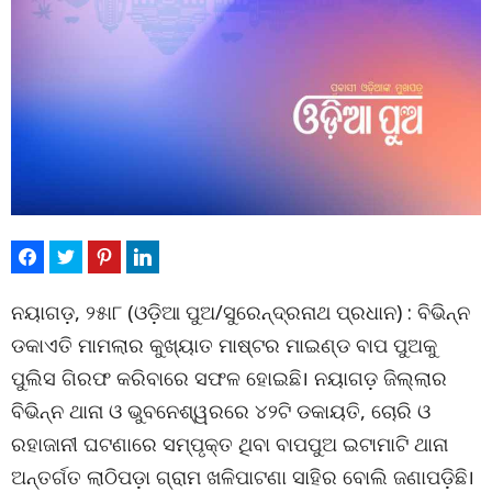
ନୟାଗଡ଼, ୨୫ା୮ (ଓଡ଼ିଆ ପୁଅ/ସୁରେନ୍ଦ୍ରନାଥ ପ୍ରଧାନ) : ବିଭିନ୍ନ
ଡକାଏତି ମାମଲାର କୁଖ୍ୟାତ ମାଷ୍ଟର ମାଇଣ୍ଡ ବାପ ପୁଅକୁ
ପୁଲିସ ଗିରଫ କରିବାରେ ସଫଳ ହୋଇଛି। ନୟାଗଡ଼ ଜିଲ୍ଲାର
ବିଭିନ୍ନ ଥାନା ଓ ଭୁବନେଶ୍ୱରରେ ୪୨ଟି ଡକାୟତି, ଚୋରି ଓ
ରହାଜାନୀ ଘଟଣାରେ ସମ୍ପୃକ୍ତ ଥିବା ବାପପୁଅ ଇଟାମାଟି ଥାନା
ଅନ୍ତର୍ଗତ ଲାଠିପଡ଼ା ଗ୍ରାମ ଖଳିପାଟଣା ସାହିର ବୋଲି ଜଣାପଡ଼ିଛି।