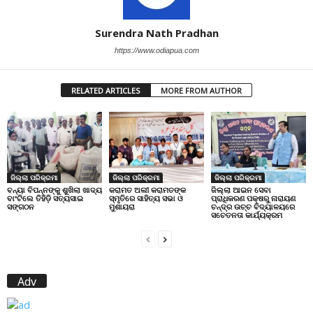
Surendra Nath Pradhan
https://www.odiapua.com
RELATED ARTICLES
MORE FROM AUTHOR
ଜିଲ୍ଲା ପରିକ୍ରମା
ଜିଲ୍ଲା ପରିକ୍ରମା
ଜିଲ୍ଲା ପରିକ୍ରମା
ବନ୍ୟା ବିପନ୍ନଙ୍କୁ ଶୁଖିଲା ଖାଦ୍ୟ
କରାମତ ଅଲୀ କରାମତଙ୍କ
ଜିଲ୍ଲା ଆଇନ ସେବା
ବାଂଟିଲେ ତିହିଡି଼ ସତ୍ୟସାଇ
ସ୍ମୃତିରେ ସାହିତ୍ୟ ସଭା ଓ
ପ୍ରାଧିକରଣ ପକ୍ଷରୁ ନାରାୟଣ
ସଙ୍ଗଠନ
ମୁଶାୟରା
ଚନ୍ଦ୍ର ଉଚ୍ଚ ବିଦ୍ୟାଳୟରେ
ସଚେତନତା କାର୍ଯ୍ୟକ୍ରମ
Adv