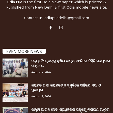
Odia Pua is the first Odia Newspaper which is printed &
Published from New Delhi & first Odia mobile news site.
Contact us:
odiapuadelhi@gmail.com
EVEN MORE NEWS
ବନ୍ୟା ବିପନ୍ନଙ୍କୁ ଶୁଖିଲା ଖାଦ୍ୟ ବାଂଟିଲେ ତିହିଡି଼ ସତ୍ୟସାଇ
ସଙ୍ଗଠନ
August 7, 2026
କରାମତ ଅଲୀ କରାମତଙ୍କ ସ୍ମୃତିରେ ସାହିତ୍ୟ ସଭା ଓ
ମୁଶାୟରା
August 7, 2026
ଜିଲ୍ଲା ଆଇନ ସେବା ପ୍ରାଧିକରଣ ପକ୍ଷରୁ ନାରାୟଣ ଚନ୍ଦ୍ର