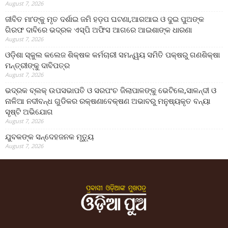
August 7, 2026
ଜୀବିତ ମା’ଙ୍କୁ ମୃତ ଦର୍ଶାଇ ଜମି ହଡ଼ପ ଘଟଣା,ଆରଆଇ ଓ ଦୁଇ ପୁଅଙ୍କ
ଗିରଫ ଦାବିରେ ଭଦ୍ରକ ଏସ୍‌ପି ଅଫିସ ଆଗରେ ଆଇଶାଙ୍କ ଧାରଣା
August 7, 2026
ଓଡ଼ିଶା ସ୍କୁଲ କଲେଜ ଶିକ୍ଷକ କର୍ମଚାରୀ ସମନ୍ୱୟ ସମିତି ପକ୍ଷରୁ ଗଣଶିକ୍ଷା
ମନ୍ତ୍ରୀଙ୍କୁ ଦାବିପତ୍ର
August 7, 2026
ଭଦ୍ରକ ବ୍ଲକ୍ ଉପସଭାପତି ଓ ସରପଂଚ ଜିଲାପାଳଙ୍କୁ ଭେଟିଲେ,ସାଳନ୍ଦୀ ଓ
ନାଳିଆ ନଦୀବନ୍ଧ ଗୁଡିକର ରକ୍ଷଣାବେକ୍ଷଣ ଅଭାବରୁ ମନୁଷ୍ୟକୃତ ବନ୍ୟା
ସୃଷ୍ଟି ଅଭିଯୋଗ
August 7, 2026
ଯୁବକଙ୍କ ସନ୍ଦେହଜନକ ମୃତ୍ୟୁ
August 7, 2026