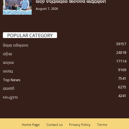
ଉଚ୍ଚ ବିଦ୍ୟାଳୟରେ ସଚେତନତା କାର୍ଯ୍ୟକ୍ରମ
August 7, 2026
POPULAR CATEGORY
39157
ଜିଲ୍ଲା ପରିକ୍ରମା
24318
ଓଡ଼ିଶା
17114
ଭଦ୍ରକ
9169
ଜାତୀୟ
7541
Top News
6275
ରାଜନୀତି
4241
କେନ୍ଦୁଝର
Home Page
Contact us
Privacy Policy
Terms