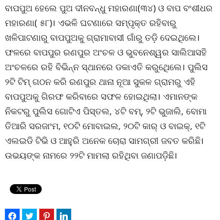
ବାପପୁଅ ହେଲେ ପୁଅ ଦୀନବନ୍ଧୁ ମହାରଣା(୩୪) ଓ ବାପ ବଂଶୀଧର
ମହାରଣା( ୫୮)। ଏଭଳି ଘଟଣାରେ ସମ୍ପୃକ୍ତ ରହିବାରୁ
ଖଳିପାଟଣାରୁ ବାପପୁଅକୁ ଗ୍ରାମାବାସୀ ଗାଁରୁ ତଡ଼ି ଦେଇଥିଲେ।
ଫଳରେ ବାପପୁର ରଣପୁର ଅଂଚଳ ଓ ଭୁବନେଶ୍ୱର ସାଲିଆସହି
ଅଂଚଳରେ ରହି ବିଭିନ୍ନ ସ୍ଥାନରେ ଡକାଏତି କରୁଥିେଲେ। ପୁଲିସ
୨ଟି ଟିମ୍ ଗଠନ କରି ରଣପୁର ଥାନା ନୂଆ ସୁକଳ ଗ୍ରାମରୁ ଏହି
ବାପପୁଅକୁ ଗିରଫ କରିବାରେ ସଫଳ ହୋଇଥିଲା। ଏମାନଙ୍କ
ନିକଟରୁ ପୁଲିସ ଗୋଟିଏ ପିସ୍ତଲ, ୪ଟି ବମ୍, ୨ଟି ଭୁଜାଲି, ବୋମା
ତିଆରି ସରଜାଂମ, ୧୦ଟି ମୋବାଇଲ, ୨୦ଟି କାର୍ ଓ ବାଇକ୍, ୧ଟି
ଏଲଇଡି ଟିଭି ଓ ଆହୁରି ଅନେକ ଚୋରା ସାମଗ୍ରୀ ଜବତ କରିଛି।
ଉଭୟଙ୍କ ନାମରେ ୨୨ଟି ମାମଲା ରହିଥିବା ଜଣାପଡ଼ିଛି।