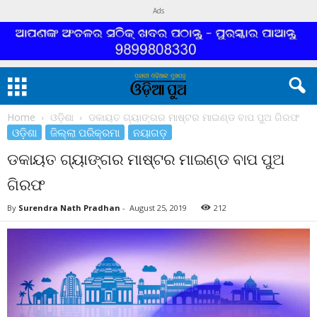
Ads
Home
ଓଡ଼ିଶା
ଡକାୟତ ଗ୍ୟାଙ୍ଗର ମାଷ୍ଟର ମାଇଣ୍ଡ ବାପ ପୁଅ ଗିରଫ
ଓଡ଼ିଶା
ଜିଲ୍ଲା ପରିକ୍ରମା
ନୟାଗଡ଼
ଡକାୟତ ଗ୍ୟାଙ୍ଗର ମାଷ୍ଟର ମାଇଣ୍ଡ ବାପ ପୁଅ
ଗିରଫ
By
Surendra Nath Pradhan
-
August 25, 2019
212