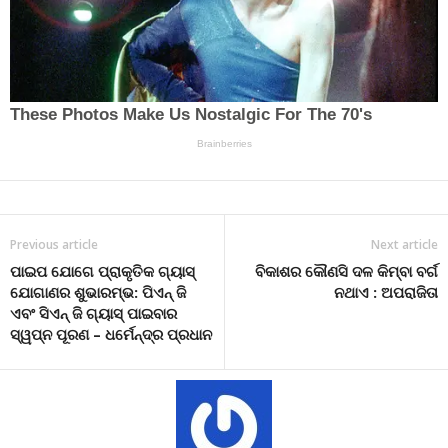
Previous article
Next article
ପାଇପ ଯୋଗେ ପ୍ରାକୃତିକ ଗ୍ୟାସ୍
ବିକାଶର କୌଣସି ଦଳ କିମ୍ବା ବର୍ଗ
ଯୋଗାଣର ଶୁଭାରମ୍ଭ: ପିଏନ୍ ଜି
ନଥାଏ : ଅପରାଜିତା
ଏବଂ ସିଏନ୍ ଜି ଗ୍ୟାସ୍ ପାଇବାର
ସ୍ୱପ୍ନ ପୂରଣ – ଧର୍ମେନ୍ଦ୍ର ପ୍ରଧାନ