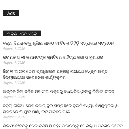
Ads
ଖବର ଏବେ ଏବେ
ବନ୍ୟା ବିପନ୍ନଙ୍କୁ ଶୁଖିଲା ଖାଦ୍ୟ ବାଂଟିଲେ ତିହିଡି଼ ସତ୍ୟସାଇ ସଙ୍ଗଠନ
August 7, 2026
କରାମତ ଅଲୀ କରାମତଙ୍କ ସ୍ମୃତିରେ ସାହିତ୍ୟ ସଭା ଓ ମୁଶାୟରା
August 7, 2026
ଜିଲ୍ଲା ଆଇନ ସେବା ପ୍ରାଧିକରଣ ପକ୍ଷରୁ ନାରାୟଣ ଚନ୍ଦ୍ର ଉଚ୍ଚ
ବିଦ୍ୟାଳୟରେ ସଚେତନତା କାର୍ଯ୍ୟକ୍ରମ
August 7, 2026
ଭଦ୍ରକ ଜିଲା ଦଳିତ ମହାସଂଘ ପକ୍ଷରୁ ବନ୍ୟାବିପନ୍ନଙ୍କୁ ରିଲିଫ ବଂଟନ
August 7, 2026
ବଢ଼ିଲା ନାଳିଆ ରେବ କପାଳି,ଦୁଇ ସପ୍ତାହରେ ଦୁଇଟି ବନ୍ୟା, ବିଷ୍ଣୁପୁରବିନ୍ଧା
ରାସ୍ତାରେ ୩ ଫୁଟ ପାଣି, ଇଟାପାଳରେ ଘାଇ
August 7, 2026
ରିଲିଫ ବଂଟନକୁ ନେଇ ବିଡିଓ ଓ ତହସିଲଦାରଙ୍କୁ ଘେରିଲା ଧାମନଗର ବିଜେଡି