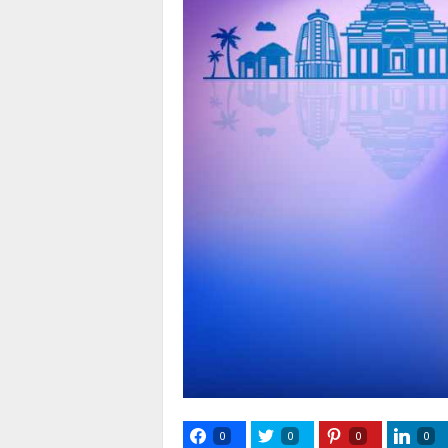
0
0
0
0