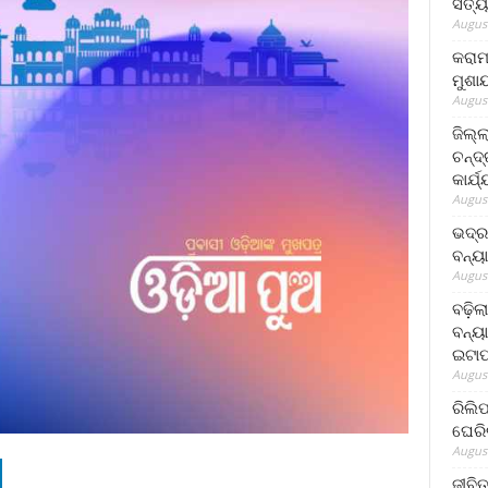
ସତ୍ୟ
August
କରାମ
ମୁଶା
August
ଜିଲ୍
ଚନ୍ଦ
କାର୍ଯ
August
ଭଦ୍ର
ବନ୍ୟ
August
ବଢ଼ିଲ
ବନ୍ୟା
ଇଟାପ
August
ରିଲି
ଘେରି
August
ଜୀବିତ