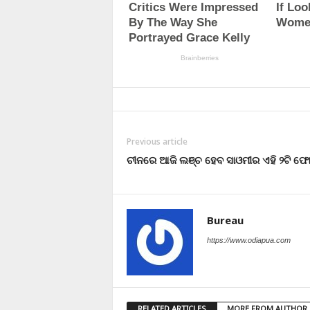
Previous article
ଚୀନରେ ଆଜି ଲଞ୍ଚ ହେବ ସାଓମୀର ଏହି ୨ଟି ଫ
Bureau
https://www.odiapua.com
RELATED ARTICLES
MORE FROM AUTHOR