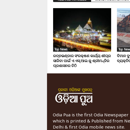
Top News
Top New
ରତ୍ନଭଣ୍ଡାର ସଂରକ୍ଷଣ କାର୍ଯ୍ୟ ଶୀଘ୍ର
ବିମାନ ଦ
ସାରିବା ପାଇଁ ଏ.ଏସ୍.ଆଇ.କୁ ଶ୍ରୀମନ୍ଦିର
ବ୍ୟକ୍ତିଙ
ପ୍ରଶାସନର ଚିଠି
Odia Pua is the first Odia Newspaper
which is printed & Published from N
Delhi & first Odia mobile news site.