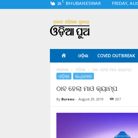
C
BHUBANESWAR
FRIDAY, AU
25
O
d
i
a
p
u
a
ଓଡ଼ିଶା
COVID OUTBREAK
.
c
Home
ଓଡ଼ିଶା
ଠାବ ହେଲା ମାଓ କ୍ୟାମ୍ପ
o
ଓଡ଼ିଶା
କନ୍ଧମାଳ
m
ଠାବ ହେଲା ମାଓ କ୍ୟାମ୍ପ
By
Bureau
-
August 29, 2019
207