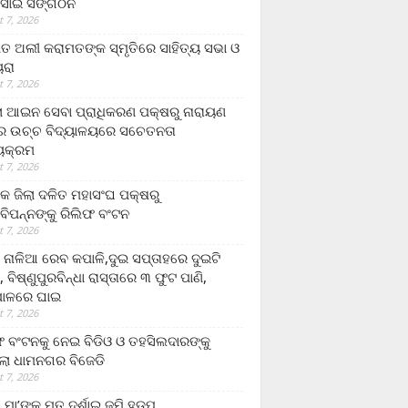
ସାଇ ସଙ୍ଗଠନ
 7, 2026
ତ ଅଲୀ କରାମତଙ୍କ ସ୍ମୃତିରେ ସାହିତ୍ୟ ସଭା ଓ
ୟରା
 7, 2026
ଲା ଆଇନ ସେବା ପ୍ରାଧିକରଣ ପକ୍ଷରୁ ନାରାୟଣ
୍ର ଉଚ୍ଚ ବିଦ୍ୟାଳୟରେ ସଚେତନତା
୍ୟକ୍ରମ
 7, 2026
କ ଜିଲା ଦଳିତ ମହାସଂଘ ପକ୍ଷରୁ
ାବିପନ୍ନଙ୍କୁ ରିଲିଫ ବଂଟନ
 7, 2026
ା ନାଳିଆ ରେବ କପାଳି,ଦୁଇ ସପ୍ତାହରେ ଦୁଇଟି
, ବିଷ୍ଣୁପୁରବିନ୍ଧା ରାସ୍ତାରେ ୩ ଫୁଟ ପାଣି,
ାଳରେ ଘାଇ
 7, 2026
ଫ ବଂଟନକୁ ନେଇ ବିଡିଓ ଓ ତହସିଲଦାରଙ୍କୁ
ଲା ଧାମନଗର ବିଜେଡି
 7, 2026
 ମା’ଙ୍କୁ ମୃତ ଦର୍ଶାଇ ଜମି ହଡ଼ପ