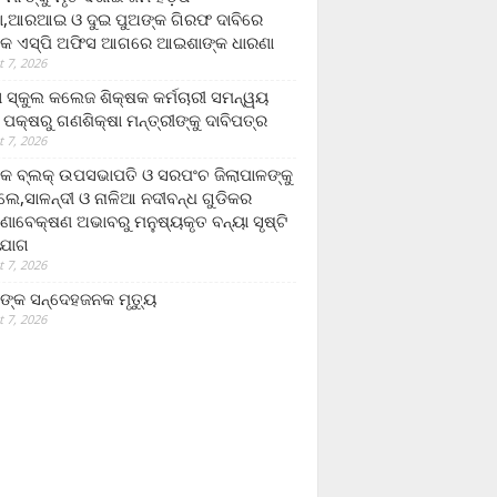
,ଆରଆଇ ଓ ଦୁଇ ପୁଅଙ୍କ ଗିରଫ ଦାବିରେ
କ ଏସ୍‌ପି ଅଫିସ ଆଗରେ ଆଇଶାଙ୍କ ଧାରଣା
 7, 2026
ା ସ୍କୁଲ କଲେଜ ଶିକ୍ଷକ କର୍ମଚାରୀ ସମନ୍ୱୟ
 ପକ୍ଷରୁ ଗଣଶିକ୍ଷା ମନ୍ତ୍ରୀଙ୍କୁ ଦାବିପତ୍ର
 7, 2026
କ ବ୍ଲକ୍ ଉପସଭାପତି ଓ ସରପଂଚ ଜିଲାପାଳଙ୍କୁ
ଲେ,ସାଳନ୍ଦୀ ଓ ନାଳିଆ ନଦୀବନ୍ଧ ଗୁଡିକର
ଣାବେକ୍ଷଣ ଅଭାବରୁ ମନୁଷ୍ୟକୃତ ବନ୍ୟା ସୃଷ୍ଟି
ଯୋଗ
 7, 2026
ଙ୍କ ସନ୍ଦେହଜନକ ମୃତ୍ୟୁ
 7, 2026