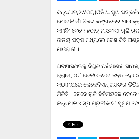
କନ୍ଧମାଳ,୨୯/୦୮,(ଓଡ଼ିଆ ପୁଅ ପଙ୍କଜିନ
ମୋଟାକି ଗାଁ ନିକଟ ଜଙ୍ଗଲରେ ମାଓ କ୍ୟ
କମ୍ବିଂ ବେଳେ ହଠାତ୍‌ ମାଓବାଦୀ ଗୁଳି ଚ
ଉଭୟ ପକ୍ଷ ମଧ୍ୟରେ ବେଶ କିଛି ଘଣ୍ଟା
ମାଓବାଦୀ ।
ଘଟଣାସ୍ଥଳରୁ ବିପୁଳ ପରିମାଣର ସାମଗ୍ର
ବ୍ୟାଗ୍‌, ୪ଟି ରେଡ଼ିଓ ସେଟା ଜବତ ହୋଇଛି
କ୍ୟାମ୍ପରେ କେକେବିଏନ୍‌ ଖଡଙ୍ଗ ଡିଭି
ମିଳିଛି । ତେବେ ଗୁଳି ବିନିମୟରେ କେତେ
କନ୍ଧମାଳ ଏସ୍‌ପି ପ୍ରତୀକ ସିଂ ସୂଚନା ଦେ