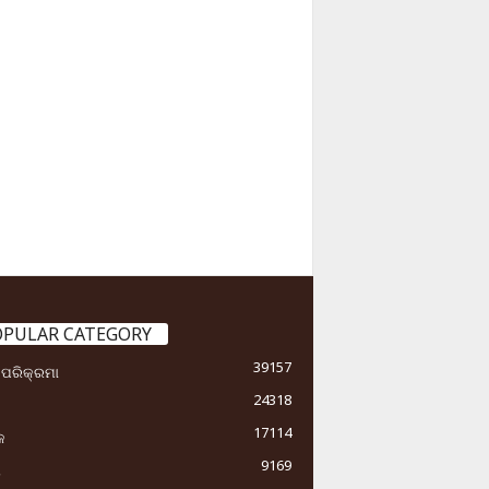
OPULAR CATEGORY
39157
ା ପରିକ୍ରମା
24318
17114
କ
9169
ୟ