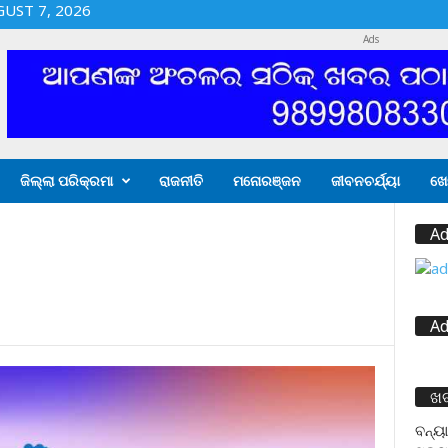
GUST 7, 2026
Ads
ଜିଲ୍ଲା ପରିକ୍ରମା
ରାଜନୀତି
ମନୋରଞ୍ଜନ
ଜୀବନଚର୍ଯ୍ୟା
ଖେ
Ad
Ad
ଖ
ବନ୍ୟା