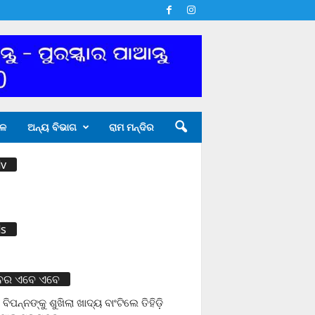
ଳ
ଅନ୍ୟ ବିଭାଗ
ରାମ ମନ୍ଦିର
v
s
ବର ଏବେ ଏବେ
 ବିପନ୍ନଙ୍କୁ ଶୁଖିଲା ଖାଦ୍ୟ ବାଂଟିଲେ ତିହିଡି଼