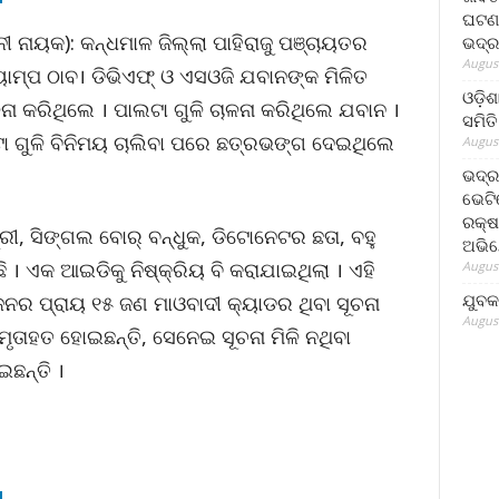
ଘଟଣା
ୀ ନାୟକ): କନ୍ଧମାଳ ଜିଲ୍ଲା ପାହିରାଜୁ ପଞ୍ଚାୟତର
ଭଦ୍ର
August
ାମ୍ପ ଠାବ। ଡିଭିଏଫ୍‌ ଓ ଏସଓଜି ଯବାନଙ୍କ ମିଳିତ
ଓଡ଼ିଶ
ାଳନା କରିଥିଲେ । ପାଲଟା ଗୁଳି ଚାଳନା କରିଥିଲେ ଯବାନ ।
ସମିତି
 ଗୁଳି ବିନିମୟ ଚାଲିବା ପରେ ଛତ୍ରଭଙ୍ଗ ଦେଇଥିଲେ
August
ଭଦ୍ର
ଭେଟି
ରକ୍ଷ
ୀ, ସିଙ୍ଗଲ ବୋର୍‌ ବନ୍ଧୁକ, ଡିଟୋନେଟର ଛତା, ବହୁ
ଅଭି
 । ଏକ ଆଇଡିକୁ ନିଷ୍କ୍ରିୟ ବି କରାଯାଇଥିଲା । ଏହି
August
ଯୁବକ
ଜନର ପ୍ରାୟ ୧୫ ଜଣ ମାଓବାଦୀ କ୍ୟାଡର ଥିବା ସୂଚନା
August
 ମୃତାହତ ହୋଇଛନ୍ତି, ସେନେଇ ସୂଚନା ମିଳି ନଥିବା
ଇଛନ୍ତି ।