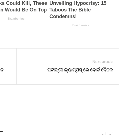
Next article
ୋନ
ପଟାଙ୍ଗୀ ଲ୍ୟାମ୍ପସ୍ ରେ ବୋର୍ଡ ବୈଠକ