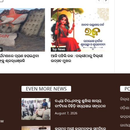
s
Top News
ୁର୍ଘଟଣାରେ ପ୍ରାଣ ହରାଇଥିବା
ଆଜି ପହିଲି ରଜ : ପଲ୍ଲୀଠାରୁ ଦିଲ୍ଲୀ
୍କୁ ଶ୍ରଦ୍ଧାଞ୍ଜଳି
ଉତ୍ସବ ମୁଖର
EVEN MORE NEWS
P
ଜିଲ୍ଲ
ବନ୍ୟା ବିପନ୍ନଙ୍କୁ ଶୁଖିଲା ଖାଦ୍ୟ
ବାଂଟିଲେ ତିହିଡି଼ ସତ୍ୟସାଇ ସଙ୍ଗଠନ
ଓଡ଼ିଶା
August 7, 2026
ଭଦ୍ର
ew
ଜାତୀ
କରାମତ ଅଲୀ କରାମତଙ୍କ ସ୍ମୃତିରେ