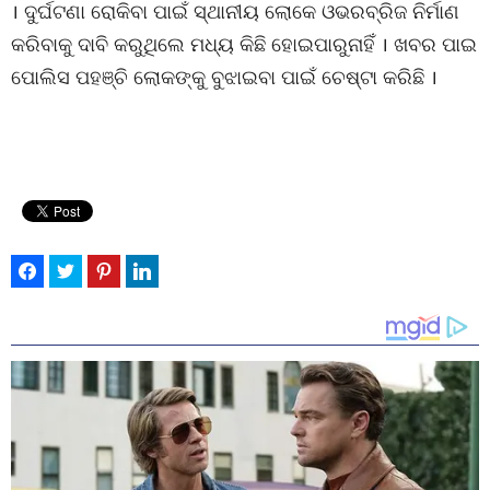
। ଦୁର୍ଘଟଣା ରୋକିବା ପାଇଁ ସ୍ଥାନୀୟ ଲୋକେ ଓଭରବ୍ରିଜ ନିର୍ମାଣ
କରିବାକୁ ଦାବି କରୁଥିଲେ ମଧ୍ୟ କିଛି ହୋଇପାରୁନାହିଁ । ଖବର ପାଇ
ପୋଲିସ ପହଞ୍ଚି ଲୋକଙ୍କୁ ବୁଝାଇବା ପାଇଁ ଚେଷ୍ଟା କରିଛି ।