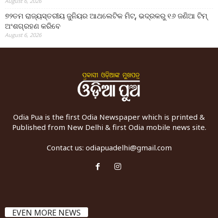
August 6, 2026
୭୨ତମ ରାଜ୍ୟସ୍ତରୀୟ ଜୁନିୟର ଆଥଲେଟିକ ମିଟ୍‌, ଭଦ୍ରକରୁ ୧୬ ଜଣିଆ ଟିମ୍
ଅଂଶଗ୍ରହଣ କରିବେ
August 6, 2026
Odia Pua is the first Odia Newspaper which is printed &
Published from New Delhi & first Odia mobile news site.
Contact us:
odiapuadelhi@gmail.com
EVEN MORE NEWS