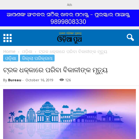
Ads
Home
ଓଡ଼ିଶା
ଟ୍ରକ ଧକ୍କାରେ ପରିବା ବିକାଳୀଙ୍କ ମୃତ୍ୟୁ
ଓଡ଼ିଶା
ଜିଲ୍ଲା ପରିକ୍ରମା
ଟ୍ରକ ଧକ୍କାରେ ପରିବା ବିକାଳୀଙ୍କ ମୃତ୍ୟୁ
By
Bureau
-
October 16, 2019
126