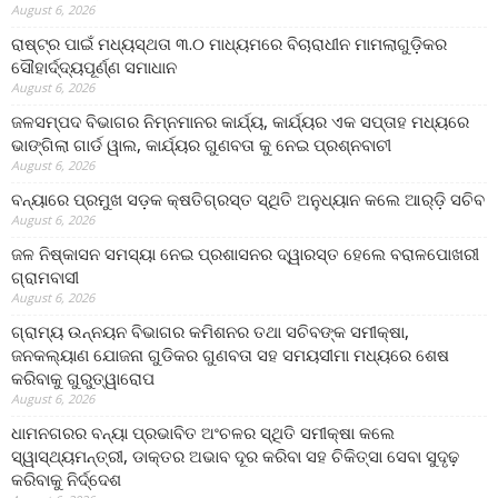
August 6, 2026
ରାଷ୍ଟ୍ର ପାଇଁ ମଧ୍ୟସ୍ଥତା ୩.୦ ମାଧ୍ୟମରେ ବିଚାରାଧୀନ ମାମଲାଗୁଡ଼ିକର
ସୌହାର୍ଦ୍ଦ୍ୟପୂର୍ଣ୍ଣ ସମାଧାନ
August 6, 2026
ଜଳସମ୍ପଦ ବିଭାଗର ନିମ୍ନମାନର କାର୍ଯ୍ୟ, କାର୍ଯ୍ୟର ଏକ ସପ୍ତାହ ମଧ୍ୟରେ
ଭାଙ୍ଗିଲା ଗାର୍ଡ ୱାଲ, କାର୍ଯ୍ୟର ଗୁଣବତା କୁ ନେଇ ପ୍ରଶ୍ନବାଚୀ
August 6, 2026
ବନ୍ୟାରେ ପ୍ରମୁଖ ସଡ଼କ କ୍ଷତିଗ୍ରସ୍ତ ସ୍ଥିତି ଅନୁଧ୍ୟାନ କଲେ ଆର୍‌ଡ଼ି ସଚିବ
August 6, 2026
ଜଳ ନିଷ୍କାସନ ସମସ୍ୟା ନେଇ ପ୍ରଶାସନର ଦ୍ୱାରସ୍ତ ହେଲେ ବରାଳପୋଖରୀ
ଗ୍ରାମବାସୀ
August 6, 2026
ଗ୍ରାମ୍ୟ ଉନ୍ନୟନ ବିଭାଗର କମିଶନର ତଥା ସଚିବଙ୍କ ସମୀକ୍ଷା,
ଜନକଲ୍ୟାଣ ଯୋଜନା ଗୁଡିକର ଗୁଣବତା ସହ ସମୟସୀମା ମଧ୍ୟରେ ଶେଷ
କରିବାକୁ ଗୁରୁତ୍ୱାରୋପ
August 6, 2026
ଧାମନଗରର ବନ୍ୟା ପ୍ରଭାବିତ ଅଂଚଳର ସ୍ଥିତି ସମୀକ୍ଷା କଲେ
ସ୍ୱାସ୍ଥ୍ୟମନ୍ତ୍ରୀ, ଡାକ୍ତର ଅଭାବ ଦୂର କରିବା ସହ ଚିକିତ୍ସା ସେବା ସୁଦୃଢ଼
କରିବାକୁ ନିର୍ଦ୍ଦେଶ