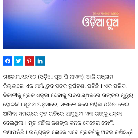
ଗଞ୍ଜାମ,୧୬/୧୦,(ଓଡ଼ିଆ ପୁଅ ପି ନାଏକ): ଆଜି ଗଞ୍ଜାମ
ଜିଲ୍ଲାରେ ଏକ ମର୍ମନ୍ତୁଦ ସଡକ ଦୁର୍ଘଟଣା ଘଟିଛି । ଏକ ପରିବା
ବିକାଳୀକୁ ଟ୍ରକ ଧକ୍କା ଦେବାରୁ ଘଟଣାସ୍ଥଳରେ ତାଙ୍କର ମୃତ୍ୟୁ
ହୋଇଛି । ସୂଚନା ଅନୁସାରେ, ସକାଳେ ଜଣେ ମହିଳା ପରିବା ନେଇ
ଆସିବା ସମୟରେ ଦୃତ ଗତିରେ ଆସୁଥିବା ଏକ ତାଙ୍କୁ ଧକ୍କା
ଦେଇଥିଲା । ମୃତ ମହିଳା ଜଣଙ୍କ କନକ ବେହେରା ବୋଲି
ଜଣାପଡିଛି । ଉତ୍ୟକ୍ତ ଲୋକେ ଏବେ ଟ୍ରକଟିକୁ ଅଟକ ରଖିଛନ୍ତି