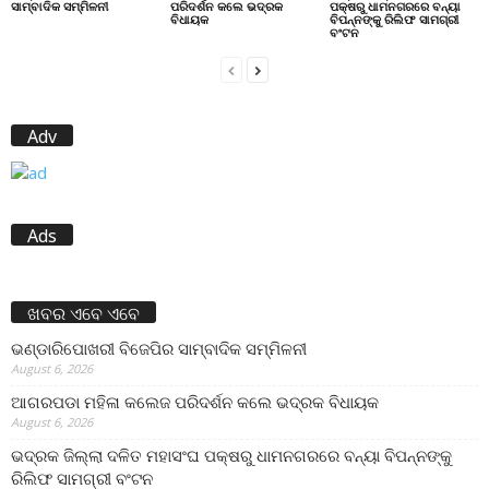
ସାମ୍ବାଦିକ ସମ୍ମିଳନୀ
ପରିଦର୍ଶନ କଲେ ଭଦ୍ରକ
ପକ୍ଷରୁ ଧାମନଗରରେ ବନ୍ୟା
ବିଧାୟକ
ବିପନ୍ନଙ୍କୁ ରିଲିଫ ସାମଗ୍ରୀ
ବଂଟନ
Adv
Ads
ଖବର ଏବେ ଏବେ
ଭଣ୍ଡାରିପୋଖରୀ ବିଜେପିର ସାମ୍ବାଦିକ ସମ୍ମିଳନୀ
August 6, 2026
ଆଗରପଡା ମହିଳା କଲେଜ ପରିଦର୍ଶନ କଲେ ଭଦ୍ରକ ବିଧାୟକ
August 6, 2026
ଭଦ୍ରକ ଜିଲ୍ଲା ଦଳିତ ମହାସଂଘ ପକ୍ଷରୁ ଧାମନଗରରେ ବନ୍ୟା ବିପନ୍ନଙ୍କୁ
ରିଲିଫ ସାମଗ୍ରୀ ବଂଟନ