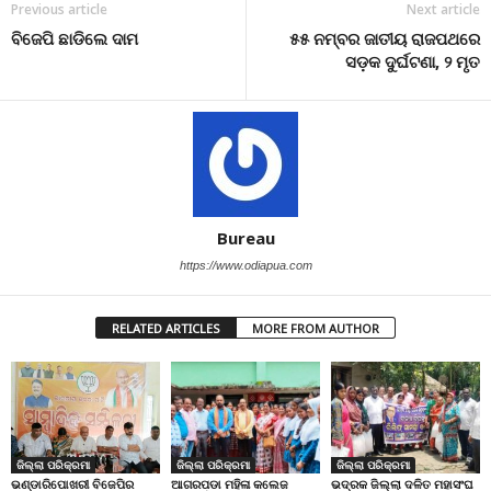
Previous article
Next article
ବିଜେପି ଛାଡିଲେ ଦାମ
୫୫ ନମ୍ବର ଜାତୀୟ ରାଜପଥରେ
ସଡ଼କ ଦୁର୍ଘଟଣା, ୨ ମୃତ
Bureau
https://www.odiapua.com
RELATED ARTICLES
MORE FROM AUTHOR
ଜିଲ୍ଲା ପରିକ୍ରମା
ଜିଲ୍ଲା ପରିକ୍ରମା
ଜିଲ୍ଲା ପରିକ୍ରମା
ଭଣ୍ଡାରିପୋଖରୀ ବିଜେପିର
ଆଗରପଡା ମହିଳା କଲେଜ
ଭଦ୍ରକ ଜିଲ୍ଲା ଦଳିତ ମହାସଂଘ