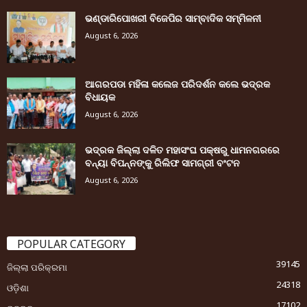
ଭଣ୍ଡାରିପୋଖରୀ ବିଜେପିର ସାମ୍ବାଦିକ ସମ୍ମିଳନୀ
August 6, 2026
ଆଗରପଡା ମହିଳା କଲେଜ ପରିଦର୍ଶନ କଲେ ଭଦ୍ରକ
ବିଧାୟକ
August 6, 2026
ଭଦ୍ରକ ଜିଲ୍ଲା ଦଳିତ ମହାସଂଘ ପକ୍ଷରୁ ଧାମନଗରରେ
ବନ୍ୟା ବିପନ୍ନଙ୍କୁ ରିଲିଫ ସାମଗ୍ରୀ ବଂଟନ
August 6, 2026
POPULAR CATEGORY
39145
ଜିଲ୍ଲା ପରିକ୍ରମା
24318
ଓଡ଼ିଶା
17102