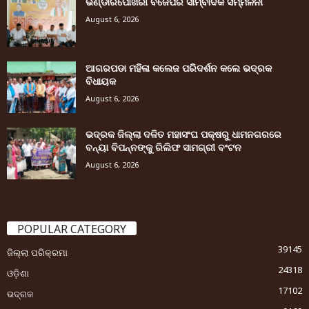
ଭଣ୍ଡାରିପୋଖରୀ ବିଜେପିର ସାମ୍ବାଦିକ ସମ୍ମିଳନୀ
August 6, 2026
ଆଗରପଡା ମହିଳା କଲେଜ ପରିଦର୍ଶନ କଲେ ଭଦ୍ରକ
ବିଧାୟକ
August 6, 2026
ଭଦ୍ରକ ଜିଲ୍ଲା ଦଳିତ ମହାସଂଘ ପକ୍ଷରୁ ଧାମନଗରରେ
ବନ୍ୟା ବିପନ୍ନଙ୍କୁ ରିଲିଫ ସାମଗ୍ରୀ ବଂଟନ
August 6, 2026
POPULAR CATEGORY
39145
ଜିଲ୍ଲା ପରିକ୍ରମା
24318
ଓଡ଼ିଶା
17102
ଭଦ୍ରକ