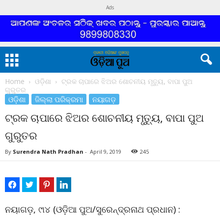
Ads
Home
ଓଡ଼ିଶା
ଟ୍ରକ ଚାପାରେ ଝିଅର ଶୋଚନୀୟ ମୃତ୍ୟୁ, ବାପା ପୁଅ
ଗୁରୁତର
ଓଡ଼ିଶା
ଜିଲ୍ଲା ପରିକ୍ରମା
ନୟାଗଡ଼
ଟ୍ରକ ଚାପାରେ ଝିଅର ଶୋଚନୀୟ ମୃତ୍ୟୁ, ବାପା ପୁଅ
ଗୁରୁତର
By
Surendra Nath Pradhan
-
April 9, 2019
245
ନୟାଗଡ଼, ୯ା୪ (ଓଡ଼ିଆ ପୁଅ/ସୁରେନ୍ଦ୍ରନାଥ ପ୍ରଧାନ) :