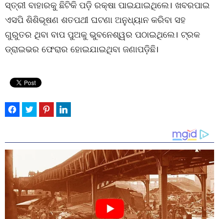
ସ୍ତ୍ରୀ ବାହାରକୁ ଛିଟିକି ପଡ଼ି ରକ୍ଷା ପାଇଯାଇଥିଲେ। ଖବରପାଇ
ଏସପି ଶିଶିଭୂଷଣ ଶତପଥୀ ଘଟଣା ଅନୁଧ୍ୟାନ କରିବା ସହ
ଗୁରୁତର ଥିବା ବାପ ପୁଅକୁ ଭୁବନେଶ୍ୱର ପଠାଇଥିଲେ। ଟ୍ରକ
ଡ୍ରାଇଭର ଫେରାର ହୋଇଯାଇଥିବା ଜଣାପଡ଼ିଛି।