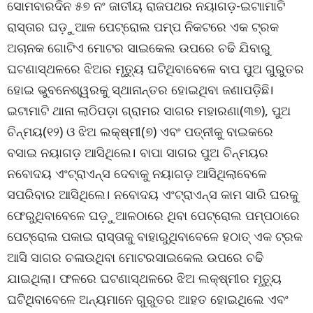
ସୋମବାରଦିନ ୫୭ ନଂ ଜାତୀୟ ରାଜପଥର ନୟାଗଡ଼-ଇଟାାମାଟି
ରାସ୍ତାର ଘଡ଼ୁଆଳ ପେଟ୍ରୋଲ ପମ୍ପ ନିକଟରେ ଏକ ଟ୍ରକ
ଅଚାନକ ଗୋଟିଏ ମୋଟର ସାଇକେଲ ଉପରେ ଚଢି ଯିବାରୁ
ଘଟଣାସ୍ଥଳରେ ଝିଅର ମୃତ୍ୟୁ ଘଟିଥିବାବେଳେ ବାପ ପୁଅ ଗୁରୁତର
ହୋଇ ଭୁବନେଶ୍ୱରକୁ ସ୍ଥାନାନ୍ତର ହୋଇଥିବା ଜଣାପଡ଼ିଛି।
ଇଟାମାଟି ଥାନା ଲାଠିପଡ଼ା ଗ୍ରାମର ସାଗର ମହାରଣା(୩୭), ପୁଅ
ଚିନ୍ମୟ(୧୨) ଓ ଝିଅ ଲକ୍ଷ୍ମୀ(୭) ଏବଂ ପତ୍ନୀକୁ ବାଇକରେ
ବସାଇ ନୟାଗଡ଼ ଆସିଥିଲେ। ବାପା ସାଗର ପୁଅ ଚିନ୍ମୟର
ନବୋଦୟ ଏଂଟ୍ରାଏନ୍ସ ଦେବାକୁ ନୟାଗଡ଼ ଆସିଥିଲାବେଳେ
ସପରିବାର ଆସିଥିଲେ। ନବୋଦୟ ଏଂଟ୍ରାଏନ୍ସ କାମ ସାରି ଘରକୁ
ଫେରୁଥିବାବେଳେ ଘଡ଼ୁଆଳଠାରେ ଥିବା ପେଟ୍ରୋଲ ପମ୍ପଠାରେ
ପେଟ୍ରୋଲ ପକାଇ ରାସ୍ତାକୁ ବାହାରୁଥିବାବେଳେ ହଠାତ୍ ଏକ ଟ୍ରକ
ଆସି ସାଗର ଚଳାଉଥିବା ମୋଟରସାଇକେଲ ଉପରେ ଚଢି
ଯାଇଥିଲା। ଫଳରେ ଘଟଣାସ୍ଥଳରେ ଝିଅ ଲକ୍ଷ୍ମୀର ମୃତ୍ୟୁ
ଘଟିଥିବାବେଳେ ଅନ୍ୟମାନେ ଗୁରୁତର ଆହତ ହୋଇଥିଲେ ଏବଂ