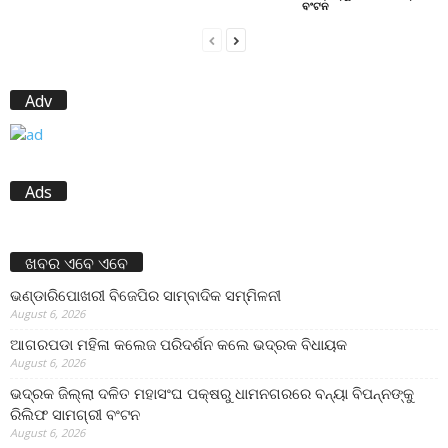
ବଂଟନ
Adv
Ads
ଖବର ଏବେ ଏବେ
ଭଣ୍ଡାରିପୋଖରୀ ବିଜେପିର ସାମ୍ବାଦିକ ସମ୍ମିଳନୀ
August 6, 2026
ଆଗରପଡା ମହିଳା କଲେଜ ପରିଦର୍ଶନ କଲେ ଭଦ୍ରକ ବିଧାୟକ
August 6, 2026
ଭଦ୍ରକ ଜିଲ୍ଲା ଦଳିତ ମହାସଂଘ ପକ୍ଷରୁ ଧାମନଗରରେ ବନ୍ୟା ବିପନ୍ନଙ୍କୁ
ରିଲିଫ ସାମଗ୍ରୀ ବଂଟନ
August 6, 2026