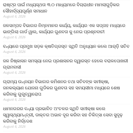
ରାଷ୍ଟ୍ର ପାଇଁ ମଧ୍ୟସ୍ଥତା ୩.୦ ମାଧ୍ୟମରେ ବିଚାରାଧୀନ ମାମଲାଗୁଡ଼ିକର
ସୌହାର୍ଦ୍ଦ୍ୟପୂର୍ଣ୍ଣ ସମାଧାନ
August 6, 2026
ଜଳସମ୍ପଦ ବିଭାଗର ନିମ୍ନମାନର କାର୍ଯ୍ୟ, କାର୍ଯ୍ୟର ଏକ ସପ୍ତାହ ମଧ୍ୟରେ
ଭାଙ୍ଗିଲା ଗାର୍ଡ ୱାଲ, କାର୍ଯ୍ୟର ଗୁଣବତା କୁ ନେଇ ପ୍ରଶ୍ନବାଚୀ
August 6, 2026
ବନ୍ୟାରେ ପ୍ରମୁଖ ସଡ଼କ କ୍ଷତିଗ୍ରସ୍ତ ସ୍ଥିତି ଅନୁଧ୍ୟାନ କଲେ ଆର୍‌ଡ଼ି ସଚିବ
August 6, 2026
ଜଳ ନିଷ୍କାସନ ସମସ୍ୟା ନେଇ ପ୍ରଶାସନର ଦ୍ୱାରସ୍ତ ହେଲେ ବରାଳପୋଖରୀ
ଗ୍ରାମବାସୀ
August 6, 2026
ଗ୍ରାମ୍ୟ ଉନ୍ନୟନ ବିଭାଗର କମିଶନର ତଥା ସଚିବଙ୍କ ସମୀକ୍ଷା,
ଜନକଲ୍ୟାଣ ଯୋଜନା ଗୁଡିକର ଗୁଣବତା ସହ ସମୟସୀମା ମଧ୍ୟରେ ଶେଷ
କରିବାକୁ ଗୁରୁତ୍ୱାରୋପ
August 6, 2026
ଧାମନଗରର ବନ୍ୟା ପ୍ରଭାବିତ ଅଂଚଳର ସ୍ଥିତି ସମୀକ୍ଷା କଲେ
ସ୍ୱାସ୍ଥ୍ୟମନ୍ତ୍ରୀ, ଡାକ୍ତର ଅଭାବ ଦୂର କରିବା ସହ ଚିକିତ୍ସା ସେବା ସୁଦୃଢ଼
କରିବାକୁ ନିର୍ଦ୍ଦେଶ
August 6, 2026