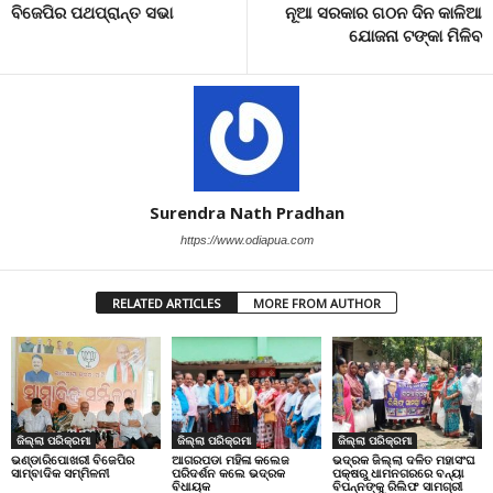
ବିଜେପିର ପଥପ୍ରାନ୍ତ ସଭା
ନୂଆ ସରକାର ଗଠନ ଦିନ କାଳିଆ
ଯୋଜନା ଟଙ୍କା ମିଳିବ
Surendra Nath Pradhan
https://www.odiapua.com
RELATED ARTICLES
MORE FROM AUTHOR
ଜିଲ୍ଲା ପରିକ୍ରମା
ଜିଲ୍ଲା ପରିକ୍ରମା
ଜିଲ୍ଲା ପରିକ୍ରମା
ଭଣ୍ଡାରିପୋଖରୀ ବିଜେପିର
ଆଗରପଡା ମହିଳା କଲେଜ
ଭଦ୍ରକ ଜିଲ୍ଲା ଦଳିତ ମହାସଂଘ
ସାମ୍ବାଦିକ ସମ୍ମିଳନୀ
ପରିଦର୍ଶନ କଲେ ଭଦ୍ରକ
ପକ୍ଷରୁ ଧାମନଗରରେ ବନ୍ୟା
ବିଧାୟକ
ବିପନ୍ନଙ୍କୁ ରିଲିଫ ସାମଗ୍ରୀ