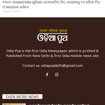
୭୨ତମ ରାଜ୍ୟସ୍ତରୀୟ ଜୁନିୟର ଆଥଲେଟିକ ମିଟ୍‌, ଭଦ୍ରକରୁ ୧୬ ଜଣିଆ ଟିମ୍
ଅଂଶଗ୍ରହଣ କରିବେ
August 6, 2026
Odia Pua is the first Odia Newspaper which is printed &
Published from New Delhi & first Odia mobile news site.
Contact us:
odiapuadelhi@gmail.com
EVEN MORE NEWS