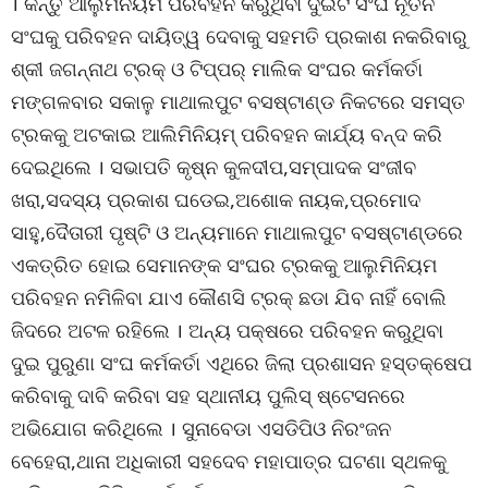
। କିନ୍ତୁ ଆଲୁମିନିୟମ ପରିବହନ କରୁଥିବା ଦୁଇଟି ସଂଘ ନୂତନ
ସଂଘକୁ ପରିବହନ ଦାୟିତ୍ୱ ଦେବାକୁ ସହମତି ପ୍ରକାଶ ନକରିବାରୁ
ଶ୍କୀ ଜଗନ୍ନାଥ ଟ୍ରକ୍ ଓ ଟିପ୍ପର୍ ମାଲିକ ସଂଘର କର୍ମକର୍ତା
ମଙ୍ଗଳବାର ସକାଳୁ ମାଥାଲପୁଟ ବସଷ୍ଟାଣ୍ଡ ନିକଟରେ ସମସ୍ତ
ଟ୍ରକକୁ ଅଟକାଇ ଆଲିମିନିୟମ୍ ପରିବହନ କାର୍ଯ୍ୟ ବନ୍ଦ କରି
ଦେଇଥିଲେ । ସଭାପତି କୃଷ୍ନ କୁଳଦୀପ,ସମ୍ପାଦକ ସଂଜୀବ
ଖରା,ସଦସ୍ୟ ପ୍ରକାଶ ଘଡେଇ,ଅଶୋକ ନାୟକ,ପ୍ରମୋଦ
ସାହୁ,ଦୈତାରୀ ପୃଷ୍ଟି ଓ ଅନ୍ୟମାନେ ମାଥାଲପୁଟ ବସଷ୍ଟାଣ୍ଡରେ
ଏକତ୍ରିତ ହୋଇ ସେମାନଙ୍କ ସଂଘର ଟ୍ରକକୁ ଆଲୁମିନିୟମ
ପରିବହନ ନମିଳିବା ଯାଏ କୌଣସି ଟ୍ରକ୍ ଛଡା ଯିବ ନାହିଁ ବୋଲି
ଜିଦରେ ଅଟଳ ରହିଲେ । ଅନ୍ୟ ପକ୍ଷରେ ପରିବହନ କରୁଥିବା
ଦୁଇ ପୁରୁଣା ସଂଘ କର୍ମକର୍ତା ଏଥିରେ ଜିଲା ପ୍ରଶାସନ ହସ୍ତକ୍ଷେପ
କରିବାକୁ ଦାବି କରିବା ସହ ସ୍ଥାନୀୟ ପୁଲିସ୍ ଷ୍ଟେସନରେ
ଅଭିଯୋଗ କରିଥିଲେ । ସୁନାବେଡା ଏସଡିପିଓ ନିରଂଜନ
ବେହେରା,ଥାନା ଅଧିକାରୀ ସହଦେବ ମହାପାତ୍ର ଘଟଣା ସ୍ଥଳକୁ