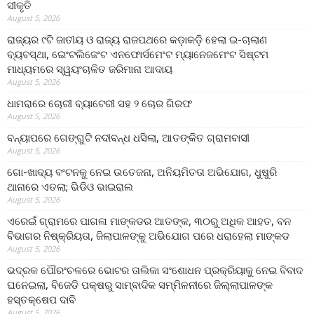
ସୀକୃତି
August 5, 2026
ରାଜ୍ୟର ୯ଟି ଜାତୀୟ ଓ ରାଜ୍ୟ ରାଜପଥରେ କଡ଼ାକଡ଼ି ହେଲା ଇ-ଚାଲାଣ
ବ୍ୟବସ୍ଥା, ଇେଂଟଲିଜେଂଟ ଏନଫୋର୍ସମେଂଟ ମ୍ୟାନେଜମେଂଟ ସିଷ୍ଟମ
ମାଧ୍ୟମରେ ସ୍ୱୟଂଚାଳିତ ଜରିମାନା ଆଦାୟ
August 5, 2026
ଧାମରାରେ ଚୋରୀ ବ୍ୟାଟେରୀ ସହ ୨ ଚୋର ଗିରଫ
August 5, 2026
ବନ୍ୟାପରେ ଗେଙ୍ଗୁଟି ନଦୀବନ୍ଧ ଧସିଲା, ଆତଙ୍କିତ ଗ୍ରାମବାସୀ
August 5, 2026
ଗୋ-ଖାଦ୍ୟ ବଂଟନକୁ ନେଇ ଉତେଜନା, ଅନିୟମିତତା ଅଭିଯୋଗ, ଧୁଷୁରି
ଥାନାରେ ଏତଲା; ଭିଡିଓ ଭାଇରାଲ
August 5, 2026
ଏରେଇଁ ଗ୍ରାମରେ ପାଗଳା ମାଙ୍କଡର ଆତଙ୍କ, ୩୦ରୁ ଅଧିକ ଆହତ, ବନ
ବିଭାଗର ନିଷ୍କ୍ରିୟତା, ଜିଲାପାଳଙ୍କୁ ଅଭିଯୋଗ ପରେ ଧରାହେଲା ମାଙ୍କଡ
August 5, 2026
ଭଦ୍ରକ ପୌରଂଚଳରେ ଭୋଟର ତାଲିକା ସଂଶୋଧନ ପ୍ରକ୍ରିୟାକୁ ନେଇ ବିବାଦ
ଘନେଇଲା, ବିଜେଡି ପକ୍ଷରୁ ସାମ୍ବାଦିକ ସମ୍ମିଳନୀରେ ଜିଲ୍ଲାପାଳଙ୍କ
ହସ୍ତକ୍ଷେପ ଦାବି
August 5, 2026