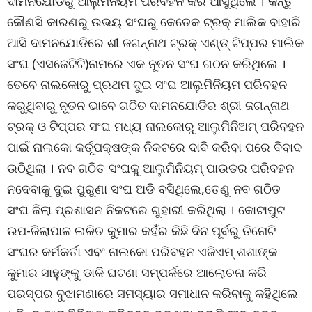
ଦାମନଯୋଡିରୁ ଆଲୁମିନିୟମ ପରିବହନ କରି ଆସୁଥିଲେ । କିନ୍ତୁ
କୌଣସି କାରଣରୁ ଉଭୟ ସଂଘରୁ କେତେକ ଟ୍ରକ୍ ମାଲିକ ବାହାରି
ଆସି ଦାମନଯୋଡିରେ ଶୀ ଜଗନ୍ନାଥ ଟ୍ରକ୍ ଏଣ୍ଡ୍ ଟିପ୍ପର ମାଲିକ
ସଂଘ (ଏସଜେଟିଟି)ନାମରେ ଏକ ନୂତନ ସଂଘ ଗଠନ କରିଥିଲେ ।
ତେବେ ନାଲକୋରୁ ପ୍ରଥମ ଦୁଇ ସଂଘ ଆଲୁମିନିୟମ ପରିବହନ
କରୁଥିବାରୁ ନୂତନ ଭାବେ ଗଠିତ ଦାମନଯୋଡିର ଶ୍ରୀ ଜଗନ୍ନାଥ
ଟ୍ରକ୍ ଓ ଟିପ୍ପର ସଂଘ ମଧ୍ୟ ନାଲକୋରୁ ଆଲୁମିନିଅମ୍ ପରିବହନ
ପାଇଁ ନାଲକୋ କର୍ତୂପକ୍ଷଙ୍କ ନିକଟରେ ଦାବି କରିବା ପରେ ବିବାଦ
ଉଠିଥିଲା । ନବ ଗଠିତ ସଂଘକୁ ଆଲୁମିନିୟମ୍ ପାଉଡର ପରିବହନ
ନଦେବାକୁ ଦୁଇ ପୁରୁଣା ସଂଘ ଅଡି ବସିଥିଲେ,ତେଣୁ ନବ ଗଠିତ
ସଂଘ ଜିଲା ପ୍ରଶାସନ ନିକଟରେ ଗୁହାରୀ କରିଥିଲା । କୋଟାପୁଟ
ଉପ-ଜିଲାପାଳ ଲଳିତ କୁମାର କହଁର କିଛି ଦିନ ପୂର୍ବରୁ ତିନୋଟି
ସଂଘର କର୍ମକର୍ତା ଏବଂ ନାଲକୋ ପରିବହନ ଏଜିଏମ୍ ଶଶାଙ୍କ
କୁମାର ସାହୁଙ୍କୁ ଡାକି ଘଟଣା ସମ୍ପର୍କରେ ଆଲୋଚନା କରି
ପରସ୍ପର ବୁଝାମଣାରେ ସମସ୍ୟାର ସମାଧାନ କରିବାକୁ କହିଥିଲେ