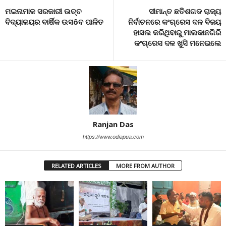
ମଇନାମାଳ ସରକାରୀ ଉଚ୍ଚ
ସୀମାନ୍ତ ଛତିଶଗଡ ରାଜ୍ୟ
ବିଦ୍ୟାଳୟର ବାର୍ଷିକ ଉସôବ ପାଳିତ
ନିର୍ବାଚନରେ କଂଗ୍ରେସ ଦଳ ବିଜୟ
ହାସଲ କରିଥିବାରୁ ମାଲକାନଗିରି
କଂଗ୍ରେସ ଦଳ ଖୁସି ମନେଇଲେ
Ranjan Das
https://www.odiapua.com
RELATED ARTICLES
MORE FROM AUTHOR