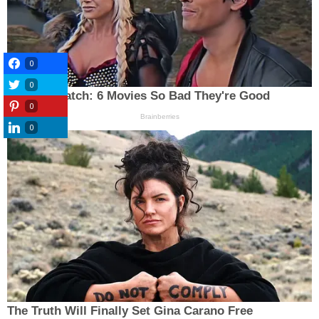
0
0
0
0