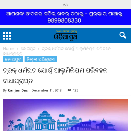
Ads
Home
କୋରାପୁଟ
ଟ୍ରକ୍ ଧର୍ମଘଟ ଯୋଗୁଁ ଆଲୁମିନିୟମ ପରିବହନ
ବାଧାପ୍ରାପ୍ତ
କୋରାପୁଟ
ଜିଲ୍ଲା ପରିକ୍ରମା
ଟ୍ରକ୍ ଧର୍ମଘଟ ଯୋଗୁଁ ଆଲୁମିନିୟମ ପରିବହନ
ବାଧାପ୍ରାପ୍ତ
By
Ranjan Das
-
December 11, 2018
125