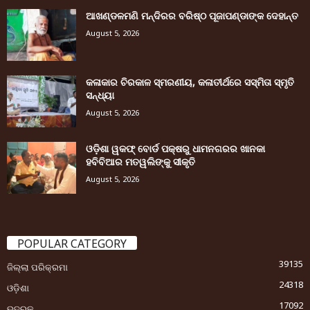
ଆଖଣ୍ଡଳମଣି ମନ୍ଦିରର ବରିଷ୍ଠ ପୂଜାପଣ୍ଡାଙ୍କ ଦେହାନ୍ତ
August 5, 2026
କଳାକାର ଚିରକାଳ ସ୍ମରଣୀୟ, କଳାତୀର୍ଥରେ ସସ୍ମିତା ସ୍ମୃତି
ସନ୍ଧ୍ୟା
August 5, 2026
ଓଡ଼ିଶା ୱକଫ୍ ବୋର୍ଡ ପକ୍ଷରୁ ଧାମନଗରର ଖାନକା
ହବିବିଆର ମତୱଲିଙ୍କୁ ସୀକୃତି
August 5, 2026
POPULAR CATEGORY
39135
ଜିଲ୍ଲା ପରିକ୍ରମା
24318
ଓଡ଼ିଶା
17092
ଭଦ୍ରକ