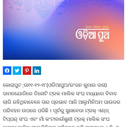
କୋରାପୁଟ ;ତା୧୧-୧୨-୧୮(ଓଡିଆପୁଅ/ରଂଜନ କୁମାର ଦାସ)
ଦାମନଯୋଡିରେ ତିନୋଟି ଟ୍ରକ ମାଲିକ ସଂଘ ମଧ୍ୟରେ ବିବାଦ
ଲାଗି ରହିଥିବାବେଳେ ତାର ପ୍ରଭାବ ଆଜି ଆଲୁମିନିଅମ ପାଉଡର
ପରିବହନ ଉପରେ ପଡିଛି । ପୂର୍ବରୁ ସୁନାବେଡା ଟ୍ରକ୍ ଏଣ୍ଡ୍
ଟିପ୍ପର୍ ସଂଘ ଏବଂ ମାଁ କଂଟାବାଉଁଶୁଣୀ ଟ୍ରକ୍ ମାଲିକ ସଂଘ