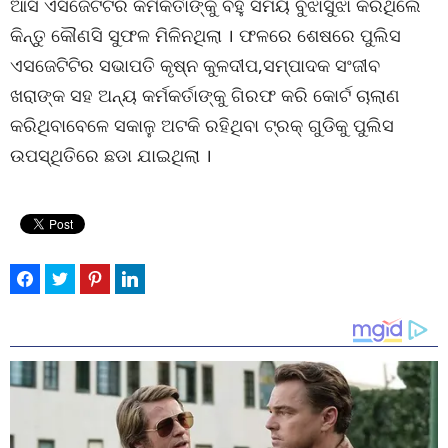
ଆସି ଏସଜେଟିଟିର କର୍ମକର୍ତାଙ୍କୁ ବହୁ ସମୟ ବୁଝାସୁଝା କରିଥିଲେ
କିନ୍ତୁ କୌଣସି ସୁଫଳ ମିଳିନଥିଲା । ଫଳରେ ଶେଷରେ ପୁଲିସ
ଏସଜେଟିଟିର ସଭାପତି କୃଷ୍ନ କୁଳଦୀପ,ସମ୍ପାଦକ ସଂଜୀବ
ଖରାଙ୍କ ସହ ଅନ୍ୟ କର୍ମକର୍ତାଙ୍କୁ ଗିରଫ କରି କୋର୍ଟ ଚାଲାଣ
କରିଥିବାବେଳେ ସକାଳୁ ଅଟକି ରହିଥିବା ଟ୍ରକ୍ ଗୁଡିକୁ ପୁଲିସ
ଉପସ୍ଥିତିରେ ଛଡା ଯାଇଥିଲା ।