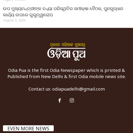
ଉପ ମୁଖ୍ୟମନ୍ତ୍ରୀଙ୍କ ବନ୍ୟା ପରିସ୍ଥିତିର ସମୀକ୍ଷା ବୈଠକ, ପୁନରୁଦ୍ଧାର
କାର୍ଯ୍ୟ ଉପରେ ଗୁରୁତ୍ୱାରୋପ
August 5, 2026
Odia Pua is the first Odia Newspaper which is printed &
Published from New Delhi & first Odia mobile news site.
Contact us:
odiapuadelhi@gmail.com
EVEN MORE NEWS