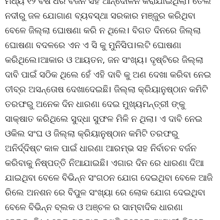
ମଧ୍ୟ ୧୨ ବର୍ଷ ଧରି ବର୍ଜନ ସହ ଆନ୍ଦୋଳନ କରାଯାଇଥିଲା। ତେଲ
ନଦୀରୁ ଜଳ ଯୋଗାଣ ବ୍ୟବସ୍ଥା ସରକାର ମଞ୍ଜୁର କରିଥିବା
ବେଳେ ଜିଲ୍ଲା ଘୋଷଣା କରି ନ ଥିଲେ। ବିଗତ ଦିନରେ ଜିଲ୍ଲା
ଘୋଷଣା ବଦଳରେ ଏନ ଏ ସି କୁ ମୁନିସିପ।ଲଟି ଘୋଷଣା
କରିଥିଲେ।ଆକାର ଓ ଆୟତନ, ଜନ ସଂଖ୍ୟ। ଦୃଷ୍ଟିରେ ଜିଲ୍ଲା
ଦାବି ପାଇଁ ସଠିକ ଥିଲେ ହେଁ ଏହି ଦାବି କୁ ଅଣ ଦେଖା କରିବା ନେଇ
ତୀବ୍ର ଅସନ୍ତୋଷ ଦେଖାଦେଇଛି। ଜିଲ୍ଲା କ୍ରିୟାନୁଷ୍ଠାନ କମିଟି
ତରଫରୁ ଅନେକ ଦିନ ଧାରଣା ଦେଇ ମୁଖ୍ୟମନ୍ତ୍ରୀ ଙ୍କୁ
ସାକ୍ଷାତ କରିଥିଲେ ସୁଦ୍ଧା ସୁଫଳ ମିଳି ନ ଥିଲା। ଏ ଦାବି ନେଇ
ଓକିଲ ସଂଘ ଓ ଜିଲ୍ଲା କ୍ରିୟାନୁଷ୍ଠାନ କମିଟି ତରଫରୁ
ଅନିର୍ଦ୍ଦିଷ୍ଟ କାଳ ପାଇଁ ଧାରଣା ଆରମ୍ଭ ସହ ନିର୍ବାଚନ ବର୍ଜନ
କରିବାକୁ ନିଷ୍ପତ୍ତି ନିଆଯାଇଛି। ଏଗାର ଦିନ ରେ ଧାରଣା ଦିଆ
ଯାଇଥିବା ବେଳେ ବିଭିନ୍ନ ସଂଗଠନ ଯୋଗ ଦେଇଥିବା ବେଳେ ଆଜି
ରିଲେ ଅନଶନ ରେ ବିପୁଳ ସଂଖ୍ୟା ରେ ଲୋକ ଯୋଗ ଦେଇଥିବା
ବେଳେ ବିଭିନ୍ନ ବ୍ଲକ ଓ ଅଞ୍ଚଳ ର ସାମ୍ବାଦିକ ଧାରଣା