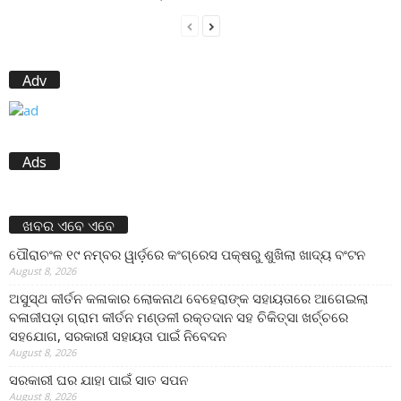
Adv
Ads
ଖବର ଏବେ ଏବେ
ପୌରାଚଂଳ ୧୯ ନମ୍ବର ୱାର୍ଡ଼ରେ କଂଗ୍ରେସ ପକ୍ଷରୁ ଶୁଖିଲା ଖାଦ୍ୟ ବଂଟନ
August 8, 2026
ଅସୁସ୍ଥ କୀର୍ତନ କଳାକାର ଲୋକନାଥ ବେହେରାଙ୍କ ସହାୟତାରେ ଆଗେଇଲା
ବଳାଜୀପଡ଼ା ଗ୍ରାମ କୀର୍ତନ ମଣ୍ଡଳୀ ରକ୍ତଦାନ ସହ ଚିକିତ୍ସା ଖର୍ଚ୍ଚରେ
ସହଯୋଗ, ସରକାରୀ ସହାୟତା ପାଇଁ ନିବେଦନ
August 8, 2026
ସରକାରୀ ଘର ଯାହା ପାଇଁ ସାତ ସପନ
August 8, 2026