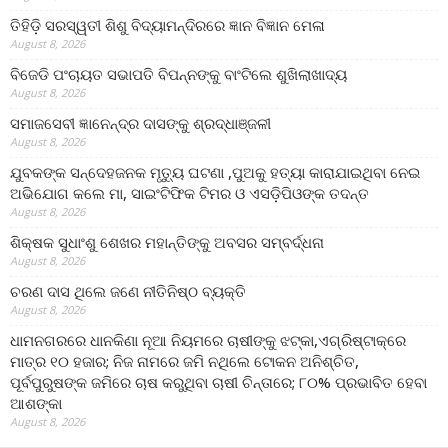
ତିହିଡି଼ ସରସ୍ୱତୀ ଶିଶୁ ବିଦ୍ୟାମନ୍ଦିରରେ ଜ୍ଞାନ ବିଜ୍ଞାନ ମେଳା
August 8, 2026
ବିଜେଡି ପଂଚାୟତ ସଭାପତି ବିପନ୍ନଙ୍କୁ ବାଂଟିଲେ ଶୁଖିଲାଖାଦ୍ୟ
August 8, 2026
ସମାଜସେବୀ ଜ୍ଞାନେନ୍ଦ୍ର ଦାସଙ୍କୁ ଶ୍ରଦ୍ଧାଞ୍ଜଳୀ
August 8, 2026
ଯୁବକଙ୍କ ସନ୍ଦେହଜନକ ମୃତ୍ୟୁ ଘଟଣା ,ପୁଅକୁ ହତ୍ୟା କାରାଯାଇଥିବା ନେଇ
ଅଭିଯୋଗ କଲେ ମା, ସାଇଂଟିଫିକ ଟିମର ଓ ଏସଡ଼ିପିଓଙ୍କ ତଦନ୍ତ
August 8, 2026
ଶିକ୍ଷକ ସୁଧାଂଶୁ ଶେଖର ମହାନ୍ତିଙ୍କୁ ଅବସର ସମ୍ବର୍ଦ୍ଧନା
August 8, 2026
ଚରଣ ଦାସ ଥିଲେ ଜଣେ ନୀତିନିଷ୍ଠ ବ୍ୟକ୍ତି
August 8, 2026
ଧାମନଗରରେ ଧାନକିଣା ନୂଆ ନିୟମରେ ଚାଷୀଙ୍କୁ ଝଟ୍‌କା,ଏଗ୍ରିଷ୍ଟାକ୍‌ରେ
ମାତ୍ର ୧୦ ହଜାର; ନିଜ ନାମରେ ଜମି ନଥିଲେ ଟୋକନ ଅନିଶ୍ଚିତ,
ପୂର୍ବପୁରୁଷଙ୍କ ଜମିରେ ଚାଷ କରୁଥିବା ଚାଷୀ ଚିନ୍ତାରେ; ୮୦% ପ୍ରଭାବିତ ହେବା
ଆଶଙ୍କା
August 8, 2026