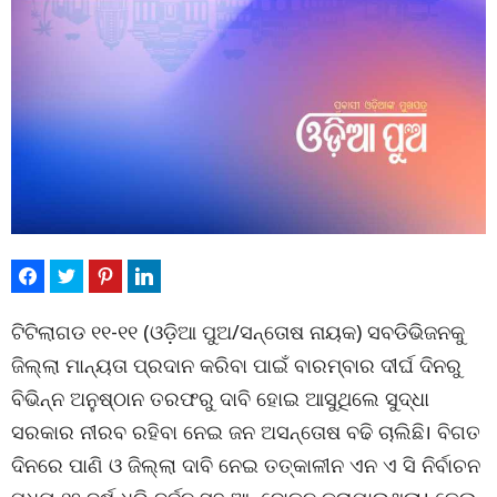
ଟିଟିଲାଗଡ ୧୧-୧୧ (ଓଡ଼ିଆ ପୁଅ/ସନ୍ତୋଷ ନାୟକ) ସବଡିଭିଜନକୁ
ଜିଲ୍ଲା ମାନ୍ୟତା ପ୍ରଦାନ କରିବା ପାଇଁ ବାରମ୍ବାର ଦୀର୍ଘ ଦିନରୁ
ବିଭିନ୍ନ ଅନୁଷ୍ଠାନ ତରଫରୁ ଦାବି ହୋଇ ଆସୁଥିଲେ ସୁଦ୍ଧା
ସରକାର ନୀରବ ରହିବା ନେଇ ଜନ ଅସନ୍ତୋଷ ବଢି ଚାଲିଛି। ବିଗତ
ଦିନରେ ପାଣି ଓ ଜିଲ୍ଲା ଦାବି ନେଇ ତତ୍କାଳୀନ ଏନ ଏ ସି ନିର୍ବାଚନ