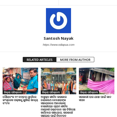
Santosh Nayak
https://www.odiapua.com
RELATED ARTICLES
MORE FROM AUTHOR
ଜିଲ୍ଲା ପରିକ୍ରମା
ଜିଲ୍ଲା ପରିକ୍ରମା
ଜିଲ୍ଲା ପରିକ୍ରମା
ପୌରାଚଂଳ ୧୯ ନମ୍ବର ୱାର୍ଡ଼ରେ
ଅସୁସ୍ଥ କୀର୍ତନ କଳାକାର
ସରକାରୀ ଘର ଯାହା ପାଇଁ ସାତ
କଂଗ୍ରେସ ପକ୍ଷରୁ ଶୁଖିଲା ଖାଦ୍ୟ
ଲୋକନାଥ ବେହେରାଙ୍କ
ସପନ
ବଂଟନ
ସହାୟତାରେ ଆଗେଇଲା
ବଳାଜୀପଡ଼ା ଗ୍ରାମ କୀର୍ତନ
ମଣ୍ଡଳୀ ରକ୍ତଦାନ ସହ ଚିକିତ୍ସା
ଖର୍ଚ୍ଚରେ ସହଯୋଗ, ସରକାରୀ
ସହାୟତା ପାଇଁ ନିବେଦନ