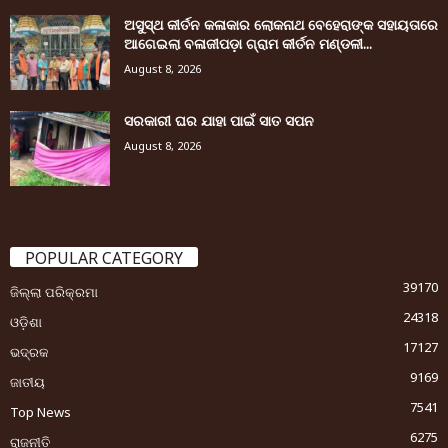
ଅସୁସ୍ଥ କୀର୍ତନ କଳାକାର ଲୋକନାଥ ବେହେରାଙ୍କ ସହାୟତାରେ
ଆଗେଇଲା ବଳାଜୀପଡ଼ା ଗ୍ରାମ କୀର୍ତନ ମଣ୍ଡଳୀ...
August 8, 2026
ସରକାରୀ ଘର ଯାହା ପାଇଁ ସାତ ସପନ
August 8, 2026
POPULAR CATEGORY
39170
ଜିଲ୍ଲା ପରିକ୍ରମା
24318
ଓଡ଼ିଶା
17127
ଭଦ୍ରକ
9169
ଜାତୀୟ
7541
Top News
6275
ରାଜନୀତି