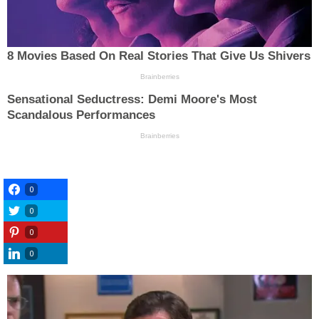
0
0
0
0