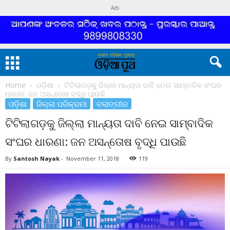
Ads
Home
ଓଡ଼ିଶା
ଟିଟିଲାଗଡ଼କୁ ଜିଲ୍ଲା ମାନ୍ୟତା ଦାବି ନେଇ ସାମ୍ବାଦିକ ସଂଘର
ଧାରଣା: ଜନ ଅସନ୍ତୋଷ ବୃଦ୍ଧି ପାଉଛି
ଓଡ଼ିଶା
ଜିଲ୍ଲା ପରିକ୍ରମା
ବଲାଙ୍ଗୀର
ଟିଟିଲାଗଡ଼କୁ ଜିଲ୍ଲା ମାନ୍ୟତା ଦାବି ନେଇ ସାମ୍ବାଦିକ
ସଂଘର ଧାରଣା: ଜନ ଅସନ୍ତୋଷ ବୃଦ୍ଧି ପାଉଛି
By
Santosh Nayak
-
November 11, 2018
119