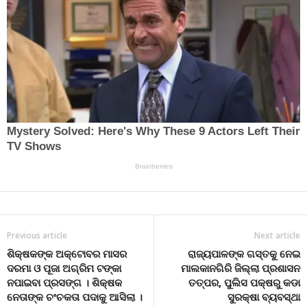
Previous article
Next article
ଶିକ୍ଷକଙ୍କ ଅକ୍ଟୋବର ମାସର
ରାଜ୍ୟପାଳଙ୍କ ଗସ୍ତକୁ ନେଇ
ଦରମା ଓ ପୂଜା ଅଗ୍ରିମ ଟଙ୍କା
ମାଲକାନଗିରି ଜିଲ୍ଲା ପ୍ରଶାସନ
ନପାଇବା ପ୍ରସଙ୍ଗ । ଶିକ୍ଷକ
ତତ୍ପର, ପୁଲିସ ପକ୍ଷରୁ କଡା
ନେତାଙ୍କ ଚଂଚକତା ପଦାକୁ ଆସିଲା ।
ସୁରକ୍ଷା ବ୍ୟବସ୍ଥା