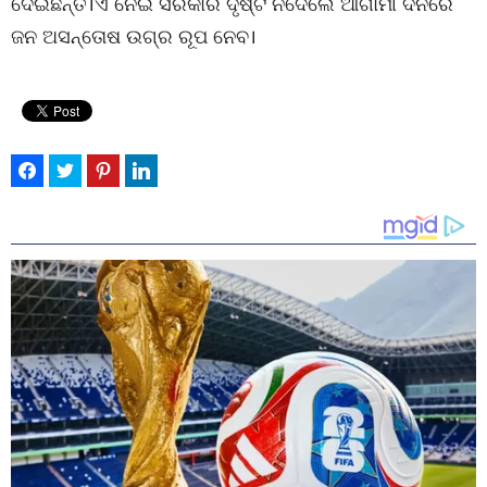
ଦେଇଛନ୍ତି।ଏ ନେଇ ସରକାର ଦୃଷ୍ଟି ନଦେଲେ ଆଗାମୀ ଦିନରେ
ଜନ ଅସନ୍ତୋଷ ଉଗ୍ର ରୂପ ନେବ।