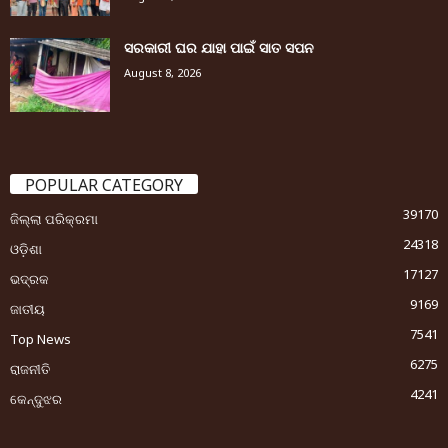
ସରକାରୀ ଘର ଯାହା ପାଇଁ ସାତ ସପନ
August 8, 2026
POPULAR CATEGORY
39170
ଜିଲ୍ଲା ପରିକ୍ରମା
24318
ଓଡ଼ିଶା
17127
ଭଦ୍ରକ
9169
ଜାତୀୟ
7541
Top News
6275
ରାଜନୀତି
4241
କେନ୍ଦୁଝର