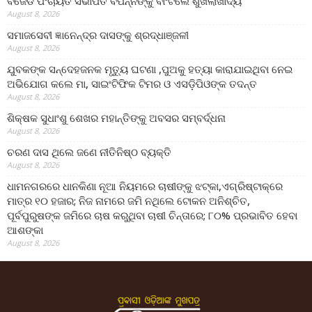
ବିଜେଡି ପଂଚାୟତ ସଭାପତି ବିପନ୍ନଙ୍କୁ ବାଂଟିଲେ ଶୁଖିଲାଖାଦ୍ୟ
August 8, 2026
ସମାଜସେବୀ ଜ୍ଞାନେନ୍ଦ୍ର ଦାସଙ୍କୁ ଶ୍ରଦ୍ଧାଞ୍ଜଳୀ
August 8, 2026
ଯୁବକଙ୍କ ସନ୍ଦେହଜନକ ମୃତ୍ୟୁ ଘଟଣା ,ପୁଅକୁ ହତ୍ୟା କାରାଯାଇଥିବା ନେଇ
ଅଭିଯୋଗ କଲେ ମା, ସାଇଂଟିଫିକ ଟିମର ଓ ଏସଡ଼ିପିଓଙ୍କ ତଦନ୍ତ
August 8, 2026
ଶିକ୍ଷକ ସୁଧାଂଶୁ ଶେଖର ମହାନ୍ତିଙ୍କୁ ଅବସର ସମ୍ବର୍ଦ୍ଧନା
August 8, 2026
ଚରଣ ଦାସ ଥିଲେ ଜଣେ ନୀତିନିଷ୍ଠ ବ୍ୟକ୍ତି
August 8, 2026
ଧାମନଗରରେ ଧାନକିଣା ନୂଆ ନିୟମରେ ଚାଷୀଙ୍କୁ ଝଟ୍‌କା,ଏଗ୍ରିଷ୍ଟାକ୍‌ରେ
ମାତ୍ର ୧୦ ହଜାର; ନିଜ ନାମରେ ଜମି ନଥିଲେ ଟୋକନ ଅନିଶ୍ଚିତ,
ପୂର୍ବପୁରୁଷଙ୍କ ଜମିରେ ଚାଷ କରୁଥିବା ଚାଷୀ ଚିନ୍ତାରେ; ୮୦% ପ୍ରଭାବିତ ହେବା
ଆଶଙ୍କା
August 8, 2026