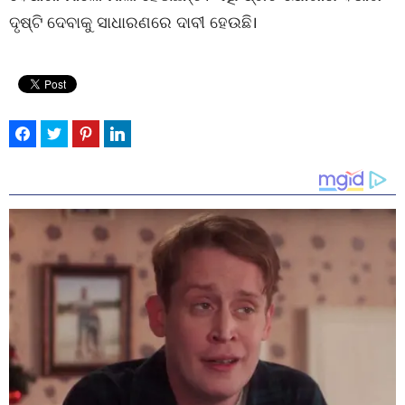
ଦୃଷ୍ଟି ଦେବାକୁ ସାଧାରଣରେ ଦାବୀ ହେଉଛି।