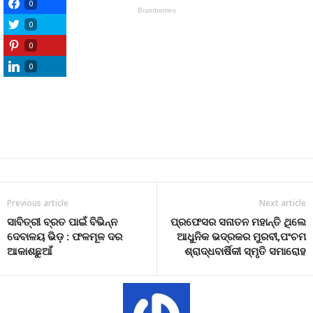
0
0
0
0
Previous article
Next article
ସାବିତ୍ରୀ ବ୍ରତ ପାଇଁ ବିଭିନ୍ନ
ପ୍ରଫେସର ସନାତନ ମହାନ୍ତି ଥିଲେ
ଦେବାଳୟ ଭିଡ଼ : ଫଳମୂଳ ଦର
ଆଧୁନିକ ଭଦ୍ରକର ମୁରବୀ,ପଂଚମ
ଆକାଶଛୁଆଁ
ଶ୍ରାଦ୍ଧବାର୍ଷିକୀ ସ୍ମୃତି ସମାରୋହ