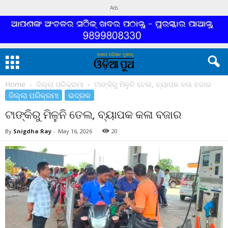
Ads
Home
ଜିଲ୍ଲା ପରିକ୍ରମା
ଟାଙ୍କିରୁ ମିଳୁନି ତେଲ, ବ୍ୟାପକ କଳା ବଜାର
ଜିଲ୍ଲା ପରିକ୍ରମା
ଭଦ୍ରକ
ଟାଙ୍କିରୁ ମିଳୁନି ତେଲ, ବ୍ୟାପକ କଳା ବଜାର
By
Snigdha Ray
-
May 16, 2026
20