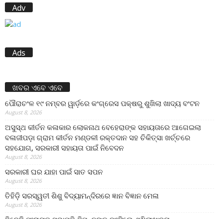
Adv
Ads
ଖବର ଏବେ ଏବେ
ପୌରାଚଂଳ ୧୯ ନମ୍ବର ୱାର୍ଡ଼ରେ କଂଗ୍ରେସ ପକ୍ଷରୁ ଶୁଖିଲା ଖାଦ୍ୟ ବଂଟନ
August 8, 2026
ଅସୁସ୍ଥ କୀର୍ତନ କଳାକାର ଲୋକନାଥ ବେହେରାଙ୍କ ସହାୟତାରେ ଆଗେଇଲା
ବଳାଜୀପଡ଼ା ଗ୍ରାମ କୀର୍ତନ ମଣ୍ଡଳୀ ରକ୍ତଦାନ ସହ ଚିକିତ୍ସା ଖର୍ଚ୍ଚରେ
ସହଯୋଗ, ସରକାରୀ ସହାୟତା ପାଇଁ ନିବେଦନ
August 8, 2026
ସରକାରୀ ଘର ଯାହା ପାଇଁ ସାତ ସପନ
August 8, 2026
ତିହିଡି଼ ସରସ୍ୱତୀ ଶିଶୁ ବିଦ୍ୟାମନ୍ଦିରରେ ଜ୍ଞାନ ବିଜ୍ଞାନ ମେଳା
August 8, 2026