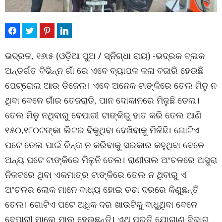
ଭଦ୍ରକ, ୧୬ା୫ (ଓଡ଼ିଆ ପୁଅ / ସ୍ନିଗ୍ଧା ରାୟ) -ଭଦ୍ରକ ବ୍ଲକ
ଅନ୍ତର୍ଗତ ବିଭିନ୍ନ ଗାଁ ରେ ଏବେ ବ୍ୟାପକ କଳା ବଜାରି ହେଉଛି
ପେଟ୍ରୋଲ ଆଉ ଡିଜେଲ। ଏବେ ଅନେକ ଟାଙ୍କିରେ ତେଲ ମିଳୁ ନ
ଥିବା ବେଳେ ଗାଁର ତେଜରାତି, ପାନ ଦୋକାନରେ ମିଳୁଛି ତେଲ।
ତେଲ ମିଳୁ ନଥିବାରୁ ବେପାରୀ ଟାଙ୍କିରୁ ହାତ କରି ତେଲ ଆଣି
୧୫୦,୧୮୦ଟଙ୍କା ଲିଟର ବିକୁଥିବା ଦେଖିବାକୁ ମିଳିଛି। ଗୋଟିଏ
ପଟେ ତେଲ ପାଇଁ ଚିନ୍ତା ନ କରିବାକୁ ସରକାର କହୁଥିବା ବେଳେ
ଅନ୍ୟ ପଟେ ଟାଙ୍କିରେ ମିଳୁନି ତେଲ। ରାଣୀତାଲ ଅଂଚଳରେ ଅସୁରା
ନିକଟରେ ଥିବା ଏକମାତ୍ର ଟାଙ୍କିରେ ତେଲ ନ ଥିବାରୁ ଏ
ଅଂଚଳର ଲୋକ ମାନେ ବାଧ୍ୟ ହୋଇ ଚଢା ଦରରେ କିଣୁଛନ୍ତି
ତେଲ। ଗୋଟିଏ ପଟେ ଅଧିକ ଦର ଖାଉଟିକୁ ବାଧୁଥିବା ବେଳେ
ବେପାରୀ ମାଲେ ମାଲ ହେଉଛନ୍ତି। ଏଥି ପ୍ରତି ଯୋଗାଣ ବିଭାଗ