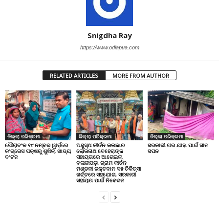
Snigdha Ray
https://www.odiapua.com
RELATED ARTICLES
MORE FROM AUTHOR
ଜିଲ୍ଲା ପରିକ୍ରମା
ଜିଲ୍ଲା ପରିକ୍ରମା
ଜିଲ୍ଲା ପରିକ୍ରମା
ପୌରାଚଂଳ ୧୯ ନମ୍ବର ୱାର୍ଡ଼ରେ
ଅସୁସ୍ଥ କୀର୍ତନ କଳାକାର
ସରକାରୀ ଘର ଯାହା ପାଇଁ ସାତ
କଂଗ୍ରେସ ପକ୍ଷରୁ ଶୁଖିଲା ଖାଦ୍ୟ
ଲୋକନାଥ ବେହେରାଙ୍କ
ସପନ
ବଂଟନ
ସହାୟତାରେ ଆଗେଇଲା
ବଳାଜୀପଡ଼ା ଗ୍ରାମ କୀର୍ତନ
ମଣ୍ଡଳୀ ରକ୍ତଦାନ ସହ ଚିକିତ୍ସା
ଖର୍ଚ୍ଚରେ ସହଯୋଗ, ସରକାରୀ
ସହାୟତା ପାଇଁ ନିବେଦନ