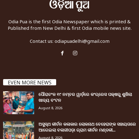
Odia Pua is the first Odia Newspaper which is printed &
Published from New Delhi & first Odia mobile news site.
Contact us:
odiapuadelhi@gmail.com
EVEN MORE NEWS
ପୌରାଚଂଳ ୧୯ ନମ୍ବର ୱାର୍ଡ଼ରେ କଂଗ୍ରେସ ପକ୍ଷରୁ ଶୁଖିଲା
ଖାଦ୍ୟ ବଂଟନ
August 8, 2026
ଅସୁସ୍ଥ କୀର୍ତନ କଳାକାର ଲୋକନାଥ ବେହେରାଙ୍କ ସହାୟତାରେ
ଆଗେଇଲା ବଳାଜୀପଡ଼ା ଗ୍ରାମ କୀର୍ତନ ମଣ୍ଡଳୀ...
August 8, 2026