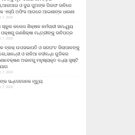
,ଆରଆଇ ଓ ଦୁଇ ପୁଅଙ୍କ ଗିରଫ ଦାବିରେ
କ ଏସ୍‌ପି ଅଫିସ ଆଗରେ ଆଇଶାଙ୍କ ଧାରଣା
 7, 2026
ା ସ୍କୁଲ କଲେଜ ଶିକ୍ଷକ କର୍ମଚାରୀ ସମନ୍ୱୟ
 ପକ୍ଷରୁ ଗଣଶିକ୍ଷା ମନ୍ତ୍ରୀଙ୍କୁ ଦାବିପତ୍ର
 7, 2026
କ ବ୍ଲକ୍ ଉପସଭାପତି ଓ ସରପଂଚ ଜିଲାପାଳଙ୍କୁ
ଲେ,ସାଳନ୍ଦୀ ଓ ନାଳିଆ ନଦୀବନ୍ଧ ଗୁଡିକର
ଣାବେକ୍ଷଣ ଅଭାବରୁ ମନୁଷ୍ୟକୃତ ବନ୍ୟା ସୃଷ୍ଟି
ଯୋଗ
 7, 2026
ଙ୍କ ସନ୍ଦେହଜନକ ମୃତ୍ୟୁ
 7, 2026