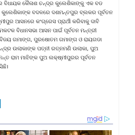
ର ବିଧାୟକ କୈଳାଶ ଚନ୍ଦ୍ର କୁଲେଶିକାଙ୍କୁ ଏକ ବଡ
ି। କୁଲେଶିକାଙ୍କ ବଦଳରେ ଦଶମନ୍ତପୁର ବ୍ଲକର ପୂର୍ବତନ
ମୀପୁର ଆସନରେ କଂଗ୍ରେସ ପ୍ରାର୍ଥୀ କରିବାକୁ ଦାବି
ମକଟକ ବିଧାନସଭା ଆସନ ପାଇଁ ପୂର୍ବତନ ମନ୍ତ୍ରୀ
ତେ ବିଜୟ ଗମାଙ୍ଗ, ପୁରଷୋତମ ଗମାଙ୍ଗ ଓ ରାୟଗଡା
ାମଚନ୍ଦ୍ର ଉଲାକାଙ୍କ ପତ୍ନୀ ରତ୍ନମଣି ଉଲାକା, ପୁଅ
ନନ୍ତ ରାମ ମାଝିଙ୍କ ପୁଅ ଲକ୍ଷ୍ମୀପୁରର ପୂର୍ବତନ
ିଛି।