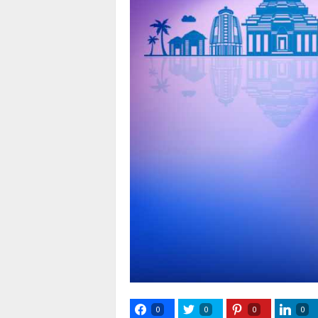
0
0
0
0