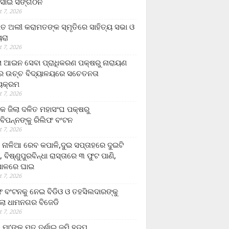
ସାଇ ସଙ୍ଗଠନ
 7, 2026
ତ ଅଲୀ କରାମତଙ୍କ ସ୍ମୃତିରେ ସାହିତ୍ୟ ସଭା ଓ
ୟରା
 7, 2026
ଲା ଆଇନ ସେବା ପ୍ରାଧିକରଣ ପକ୍ଷରୁ ନାରାୟଣ
୍ର ଉଚ୍ଚ ବିଦ୍ୟାଳୟରେ ସଚେତନତା
୍ୟକ୍ରମ
 7, 2026
କ ଜିଲା ଦଳିତ ମହାସଂଘ ପକ୍ଷରୁ
ାବିପନ୍ନଙ୍କୁ ରିଲିଫ ବଂଟନ
 7, 2026
ା ନାଳିଆ ରେବ କପାଳି,ଦୁଇ ସପ୍ତାହରେ ଦୁଇଟି
, ବିଷ୍ଣୁପୁରବିନ୍ଧା ରାସ୍ତାରେ ୩ ଫୁଟ ପାଣି,
ାଳରେ ଘାଇ
 7, 2026
ଫ ବଂଟନକୁ ନେଇ ବିଡିଓ ଓ ତହସିଲଦାରଙ୍କୁ
ଲା ଧାମନଗର ବିଜେଡି
 7, 2026
 ମା’ଙ୍କୁ ମୃତ ଦର୍ଶାଇ ଜମି ହଡ଼ପ