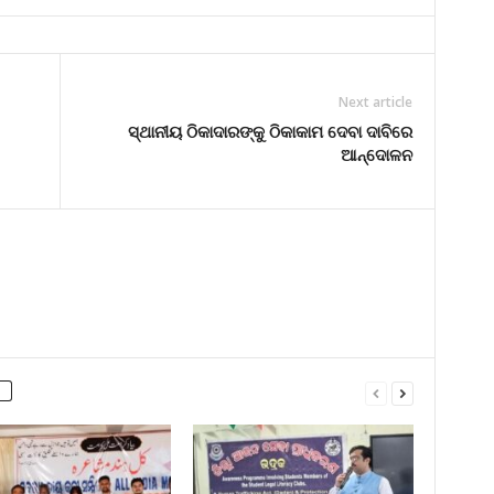
Next article
ସ୍ଥାନୀୟ ଠିକାଦାରଙ୍କୁ ଠିକାକାମ ଦେବା ଦାବିରେ
ଆନ୍ଦୋଳନ