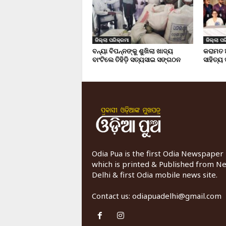
ଜିଲ୍ଲା ପରିକ୍ରମା
ଜିଲ୍ଲା ପର
ବନ୍ୟା ବିପନ୍ନଙ୍କୁ ଶୁଖିଲା ଖାଦ୍ୟ
କରାମତ 
ବାଂଟିଲେ ତିହିଡି଼ ସତ୍ୟସାଇ ସଙ୍ଗଠନ
ସାହିତ୍ୟ
Odia Pua is the first Odia Newspaper
which is printed & Published from N
Delhi & first Odia mobile news site.
Contact us:
odiapuadelhi@gmail.com