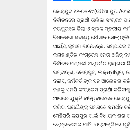
କୋରାପୁଟ ୧୫-୦୨-୧୯(ଓଡିଆ ପୁଅ /ରଂଜନ
ନିର୍ବାଚନରେ ପ୍ରାର୍ଥୀ ତାଲିକା ସଂଗ୍ରହ
ଜୟପୁରରେ ଜିଲା ଓ ବ୍ଲକ ସ୍ତରୀୟ କର୍ମକ
ବିଧାନସଭା ସଦସ୍ୟ ନୌସାଦ ସୋଲାଙ୍କିଙ
ଆର୍ଯ୍ୟ କୁମାର ଜ୍ଞାନେନ୍ଦ୍ର, ସମ୍ପାଦକ 
କଳାହାଣ୍ଡିର କଂଗ୍ରେସ ନେତା ଅଜିତ୍
ନିର୍ବାଚନ ମଣ୍ଡଳୀ ଅନ୍ତର୍ଗତ ରାୟଗଡା 
ପଟ୍ଟାଙ୍ଗି, କୋରାପୁଟ, ଲକ୍ଷ୍ମୀପୁର, 
ଦଳୀୟ କର୍ମକର୍ତାଙ୍କ ସହ ଆଲୋଚନା କରି
ଜଣକୁ ଏମପି କଂଗ୍ରେସ ପ୍ରାର୍ଥୀ କରିବାକୁ
ଆଗରେ ଯୁକ୍ତି ବାଢିଥିବାବେଳେ କୋରାପୁ
କରିବା ପ୍ରାର୍ଥୀଙ୍କୁ ସମସ୍ତେ ସମର୍ଥନ କର
ସେହିପରି ଜୟପୁର ପାଇଁ ବିଧାୟକ ତାରା 
ଚନ୍ଦ୍ରଶେଖର ମାଝି, ପଟ୍ଟାଙ୍ଗିରେ ପୂର୍ବ