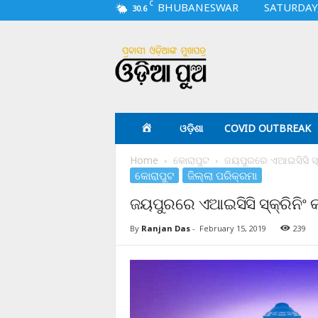
C
BHUBANESWAR
SATURDAY,
30.6
O
d
i
a
p
u
a
ଓଡ଼ିଶା
COVID OUTBREAK
.
c
Home
କୋରାପୁଟ
ଜୟପୁରରେ ଏଆଇସିସି ସ୍କ୍
o
କୋରାପୁଟ
ଜିଲ୍ଲା ପରିକ୍ରମା
m
ଜୟପୁରରେ ଏଆଇସିସି ସ୍କ୍ରିନିଂ କ
By
Ranjan Das
-
February 15, 2019
239