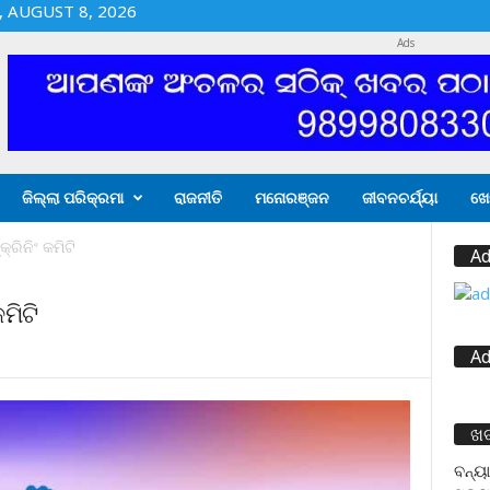
 AUGUST 8, 2026
Ads
ଜିଲ୍ଲା ପରିକ୍ରମା
ରାଜନୀତି
ମନୋରଞ୍ଜନ
ଜୀବନଚର୍ଯ୍ୟା
ଖେ
ରିନିଂ କମିଟି
Ad
ମିଟି
Ad
ଖ
ବନ୍ୟା