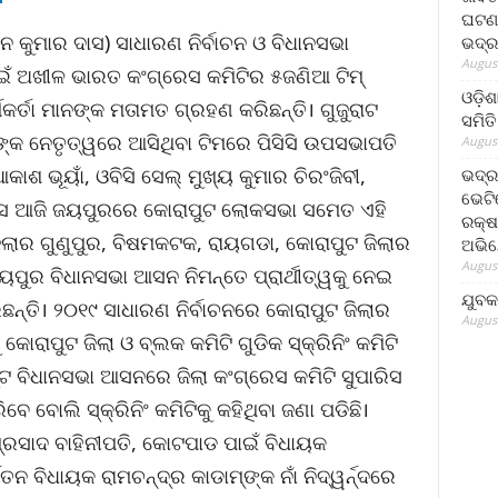
ଘଟଣା
 କୁମାର ଦାସ) ସାଧାରଣ ନିର୍ବାଚନ ଓ ବିଧାନସଭା
ଭଦ୍ର
August
 ପାଇଁ ଅଖୀଳ ଭାରତ କଂଗ୍ରେସ କମିଟିର ୫ଜଣିଆ ଟିମ୍
ଓଡ଼ିଶ
ର୍ତା ମାନଙ୍କ ମତାମତ ଗ୍ରହଣ କରିଛନ୍ତି। ଗୁଜୁରାଟ
ସମିତି
୍କ ନେତୃତ୍ୱରେ ଆସିଥିବା ଟିମରେ ପିସିସି ଉପସଭାପତି
August
ଆକାଶ ଭୂୟାଁ, ଓବିସି ସେଲ୍ ମୁଖ୍ୟ କୁମାର ଚିରଂଜିବୀ,
ଭଦ୍ର
ଭେଟି
 ଦାସ ଆଜି ଜୟପୁରରେ କୋରାପୁଟ ଲୋକସଭା ସମେତ ଏହି
ରକ୍ଷ
ଜିଲାର ଗୁଣୁପୁର, ବିଷମକଟକ, ରାୟଗଡା, କୋରାପୁଟ ଜିଲାର
ଅଭି
August
ଜୟପୁର ବିଧାନସଭା ଆସନ ନିମନ୍ତେ ପ୍ରାର୍ଥୀତ୍ୱକୁ ନେଇ
ଯୁବକ
ଛନ୍ତି। ୨୦୧୯ ସାଧାରଣ ନିର୍ବାଚନରେ କୋରାପୁଟ ଜିଲାର
August
 କୋରାପୁଟ ଜିଲା ଓ ବ୍ଲକ କମିଟି ଗୁଡିକ ସ୍କ୍ରିନିଂ କମିଟି
ଟ ବିଧାନସଭା ଆସନରେ ଜିଲା କଂଗ୍ରେସ କମିଟି ସୁପାରିସ
ିବେ ବୋଲି ସ୍କ୍ରିନିଂ କମିଟିକୁ କହିଥିବା ଜଣା ପଡିଛି।
ପ୍ରସାଦ ବାହିନୀପତି, କୋଟପାଡ ପାଇଁ ବିଧାୟକ
ତନ ବିଧାୟକ ରାମଚନ୍ଦ୍ର କାଡାମ୍ଙ୍କ ନାଁ ନିଦ୍ୱର୍ନ୍ଦରେ