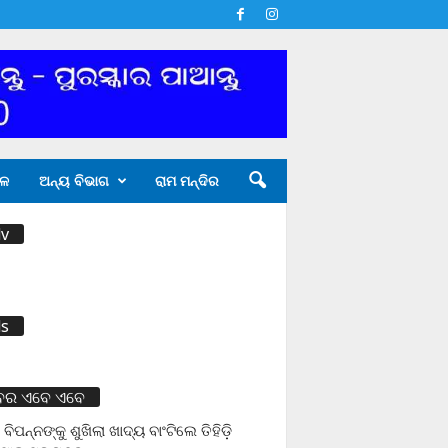
ଳ
ଅନ୍ୟ ବିଭାଗ
ରାମ ମନ୍ଦିର
v
s
ବର ଏବେ ଏବେ
 ବିପନ୍ନଙ୍କୁ ଶୁଖିଲା ଖାଦ୍ୟ ବାଂଟିଲେ ତିହିଡି଼