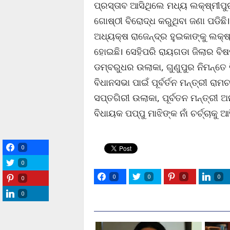
ପ୍ରସ୍ତାବ ଆସିଥିଲେ ମଧ୍ୟ ଲକ୍ଷ୍ମୀପୁ
ଗୋଷ୍ଠୀ ବିରୋଦ୍ଧ କରୁଥିବା ଜଣା ପଡିଛ
ଅଧ୍ୟକ୍ଷ ରାଜେନ୍ଦ୍ର ହୁଇକାଙ୍କୁ ଲକ୍ଷ୍
ହୋଇଛି। ସେହିପରି ରାୟଗଡା ଜିଲାର ବିଷ
ଡମ୍ବରୁଧର ଉଲାକା, ଗୁଣୁପୁର ନିମନ୍
ବିଧାନସଭା ପାଇଁ ପୂର୍ବର୍ତନ ମନ୍ତ୍ରୀ ର
ସପ୍ତଗିରୀ ଉଲାକା, ପୂର୍ବତନ ମନ୍ତ୍ରୀ ଅ
ବିଧାୟକ ପପ୍ପୁ ମାଝିଙ୍କ ନାଁ ଚର୍ଚ୍ଚାକୁ ଆସ
0
0
0
0
0
0
0
0