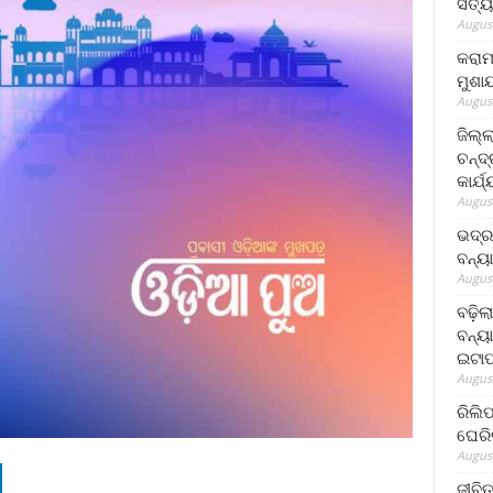
ସତ୍ୟ
August
କରାମ
ମୁଶା
August
ଜିଲ୍
ଚନ୍ଦ
କାର୍ଯ
August
ଭଦ୍ର
ବନ୍ୟ
August
ବଢ଼ିଲ
ବନ୍ୟା
ଇଟାପ
August
ରିଲି
ଘେରି
August
ଜୀବିତ