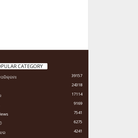
OPULAR CATEGORY
39157
ା ପରିକ୍ରମା
24318
17114
କ
9169
ୟ
7541
News
6275
ି
4241
ୁଝର