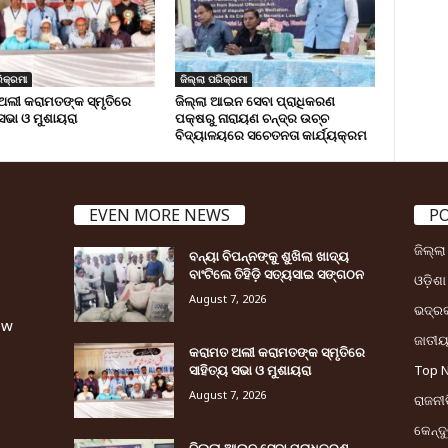
ିକ୍ରମା
ଜିଲ୍ଲା ପରିକ୍ରମା
ଅଲୀ କରାମତଙ୍କ ସ୍ମୃତିରେ
ଜିଲ୍ଲା ଆଇନ ସେବା ପ୍ରାଧିକରଣ
 ସଭା ଓ ମୁଶାୟରା
ପକ୍ଷରୁ ନାରାୟଣ ଚନ୍ଦ୍ର ଉଚ୍ଚ
ବିଦ୍ୟାଳୟରେ ସଚେତନତା କାର୍ଯ୍ୟକ୍ରମ
EVEN MORE NEWS
P
ଜିଲ୍ଲ
ବନ୍ୟା ବିପନ୍ନଙ୍କୁ ଶୁଖିଲା ଖାଦ୍ୟ
ବାଂଟିଲେ ତିହିଡି଼ ସତ୍ୟସାଇ ସଙ୍ଗଠନ
ଓଡ଼ିଶା
August 7, 2026
ଭଦ୍ର
ew
ଜାତୀ
କରାମତ ଅଲୀ କରାମତଙ୍କ ସ୍ମୃତିରେ
ସାହିତ୍ୟ ସଭା ଓ ମୁଶାୟରା
Top 
August 7, 2026
ରାଜନୀତ
କେନ୍ଦ
ଜିଲ୍ଲା ଆଇନ ସେବା ପ୍ରାଧିକରଣ