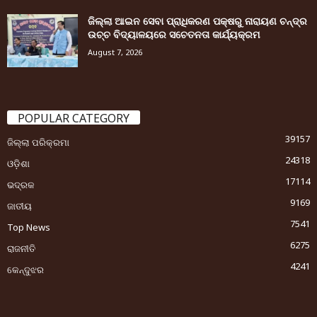
ଜିଲ୍ଲା ଆଇନ ସେବା ପ୍ରାଧିକରଣ ପକ୍ଷରୁ ନାରାୟଣ ଚନ୍ଦ୍ର
ଉଚ୍ଚ ବିଦ୍ୟାଳୟରେ ସଚେତନତା କାର୍ଯ୍ୟକ୍ରମ
August 7, 2026
POPULAR CATEGORY
39157
ଜିଲ୍ଲା ପରିକ୍ରମା
24318
ଓଡ଼ିଶା
17114
ଭଦ୍ରକ
9169
ଜାତୀୟ
7541
Top News
6275
ରାଜନୀତି
4241
କେନ୍ଦୁଝର