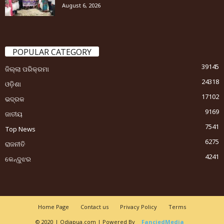
August 6, 2026
POPULAR CATEGORY
39145
ଜିଲ୍ଲା ପରିକ୍ରମା
24318
ଓଡ଼ିଶା
17102
ଭଦ୍ରକ
9169
ଜାତୀୟ
7541
Top News
6275
ରାଜନୀତି
4241
କେନ୍ଦୁଝର
Home Page
Contact us
Privacy Policy
Terms
© 2020 | Odiapua.com | Powered By
FanciedMedia