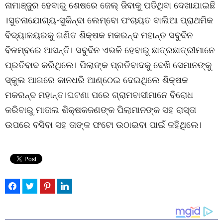
ନାମାଞ୍ଜୁର ହେବାରୁ ଶେଷରେ ଜେଲ୍ ଜିବାକୁ ପଡିଥିବା ଦେଖାଯାଇଛି
।ସୁଚନାଯୋଗ୍ୟ-ସୁକିନ୍ଦା ଲେମ୍ବୋ ପଂଚାୟତ ବାଲିଆ ପ୍ରାଥମିକ
ବିଦ୍ୟାଳୟରକୁ ଗଣିତ ଶିକ୍ଷକ ମକରନ୍ଦ ମହାନ୍ତ ସବୁଦିନ
ବିଳମ୍ବରେ ଆସନ୍ତି। ସବୁଦିନ ଏଭଳି ହେବାରୁ ଛାତ୍ରଛାତ୍ରୀମାନେ
ପ୍ରତିବାଦ କରିଥିଲେ। ପିଲାଙ୍କ ପ୍ରତିବାଦକୁ ଦେଖି ସେମାନଙ୍କୁ
ସ୍କୁଲ ଆଗରେ କାନଧରି ଆଣ୍ଠେଇ ଦେଇଥିଲେ ଶିକ୍ଷକ
ମକରନ୍ଦ ମହାନ୍ତ।ଘଟଣା ପରେ ଗ୍ରାମବାସୀମାନେ ବିରୋଧ
କରିବାରୁ ମାତାଲ ଶିକ୍ଷକଜଣଙ୍କ ପିଲାମାନଙ୍କ ସହ ରାସ୍ତା
ଉପରେ ବସିବା ସହ ତାଙ୍କ ଫଟୋ ଉଠାଇବା ପାଇଁ କହିଥିଲେ।