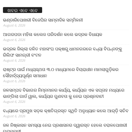
ଖବର ଏବେ ଏବେ
ଭଣ୍ଡାରିପୋଖରୀ ବିଜେପିର ସାମ୍ବାଦିକ ସମ୍ମିଳନୀ
August 6, 2026
ଆଗରପଡା ମହିଳା କଲେଜ ପରିଦର୍ଶନ କଲେ ଭଦ୍ରକ ବିଧାୟକ
August 6, 2026
ଭଦ୍ରକ ଜିଲ୍ଲା ଦଳିତ ମହାସଂଘ ପକ୍ଷରୁ ଧାମନଗରରେ ବନ୍ୟା ବିପନ୍ନଙ୍କୁ
ରିଲିଫ ସାମଗ୍ରୀ ବଂଟନ
August 6, 2026
ରାଷ୍ଟ୍ର ପାଇଁ ମଧ୍ୟସ୍ଥତା ୩.୦ ମାଧ୍ୟମରେ ବିଚାରାଧୀନ ମାମଲାଗୁଡ଼ିକର
ସୌହାର୍ଦ୍ଦ୍ୟପୂର୍ଣ୍ଣ ସମାଧାନ
August 6, 2026
ଜଳସମ୍ପଦ ବିଭାଗର ନିମ୍ନମାନର କାର୍ଯ୍ୟ, କାର୍ଯ୍ୟର ଏକ ସପ୍ତାହ ମଧ୍ୟରେ
ଭାଙ୍ଗିଲା ଗାର୍ଡ ୱାଲ, କାର୍ଯ୍ୟର ଗୁଣବତା କୁ ନେଇ ପ୍ରଶ୍ନବାଚୀ
August 6, 2026
ବନ୍ୟାରେ ପ୍ରମୁଖ ସଡ଼କ କ୍ଷତିଗ୍ରସ୍ତ ସ୍ଥିତି ଅନୁଧ୍ୟାନ କଲେ ଆର୍‌ଡ଼ି ସଚିବ
August 6, 2026
ଜଳ ନିଷ୍କାସନ ସମସ୍ୟା ନେଇ ପ୍ରଶାସନର ଦ୍ୱାରସ୍ତ ହେଲେ ବରାଳପୋଖରୀ
ଗ୍ରାମବାସୀ