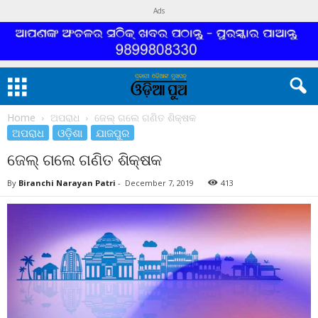
Ads
Home
ଅପରାଧ
ଜେଲ୍ ଗଲେ ଗଣିତ ଶିକ୍ଷକ
ଅପରାଧ
ଓଡ଼ିଶା
ଯାଜପୁର
ଜେଲ୍ ଗଲେ ଗଣିତ ଶିକ୍ଷକ
By
Biranchi Narayan Patri
-
December 7, 2019
413