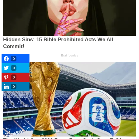
0
0
0
0