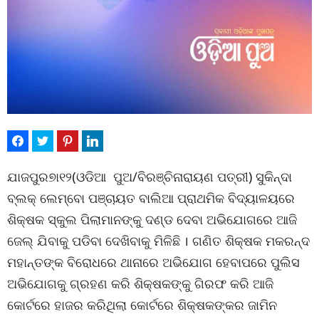
ଯାଜପୁର୭ା୧୨(ଓଡିଆ ପୁଅ/ବିରଞ୍ଚିନାରାୟଣ ପତ୍ରୀ) ସୁକିନ୍ଦା
ବ୍ଲକ୍ ଲେମ୍ବୋ ପଞ୍ଚାୟତ ବାଲିଆ ପ୍ରାଥମିକ ବିଦ୍ୟାଳୟରେ
ଶିକ୍ଷକ ସ୍କୁଲ ପିଲାମାନଙ୍କୁ ଦଣ୍ଡ ଦେବା ଅଭିଯୋଗରେ ଆଜି
ଜେଲ୍ ଯିବାକୁ ପଡିବା ଦେଖିବାକୁ ମିଳିଛି । ଗଣିତ ଶିକ୍ଷକ ମକରନ୍ଦ
ମହାନ୍ତଙ୍କ ବିରୋଧରେ ଥାନାରେ ଅଭିଯୋଗ ହେବାପରେ ପୁଲିସ
ଅଭିଯୋଗକୁ ଗ୍ରହଣ କରି ଶିକ୍ଷକଙ୍କୁ ଗିରଫ କରି ଆଜି
କୋର୍ଟରେ ହାଜର କରିଥିଲା କୋର୍ଟରେ ଶିକ୍ଷକଙ୍କର ଜାମିନ