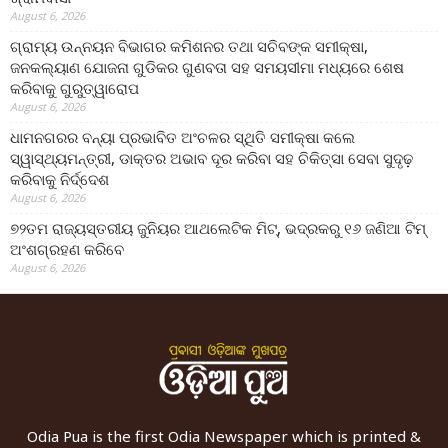
August 6, 2026
ଗ୍ରାମ୍ୟ ଉନ୍ନୟନ ବିଭାଗର କମିଶନର ତଥା ସଚିବଙ୍କ ସମୀକ୍ଷା,
ଜନକଲ୍ୟାଣ ଯୋଜନା ଗୁଡିକର ଗୁଣବତା ସହ ସମୟସୀମା ମଧ୍ୟରେ ଶେଷ
କରିବାକୁ ଗୁରୁତ୍ୱାରୋପ
August 6, 2026
ଧାମନଗରର ବନ୍ୟା ପ୍ରଭାବିତ ଅଂଚଳର ସ୍ଥିତି ସମୀକ୍ଷା କଲେ
ସ୍ୱାସ୍ଥ୍ୟମନ୍ତ୍ରୀ, ଡାକ୍ତର ଅଭାବ ଦୂର କରିବା ସହ ଚିକିତ୍ସା ସେବା ସୁଦୃଢ଼
କରିବାକୁ ନିର୍ଦ୍ଦେଶ
August 6, 2026
୭୨ତମ ରାଜ୍ୟସ୍ତରୀୟ ଜୁନିୟର ଆଥଲେଟିକ ମିଟ୍‌, ଭଦ୍ରକରୁ ୧୬ ଜଣିଆ ଟିମ୍
ଅଂଶଗ୍ରହଣ କରିବେ
August 6, 2026
Odia Pua is the first Odia Newspaper which is printed &