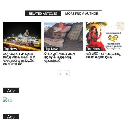
RELATED ARTICLES
MORE FROM AUTHOR
Top News
Top News
Top News
ରତ୍ନଭଣ୍ଡାର ସଂରକ୍ଷଣ
ବିମାନ ଦୁର୍ଘଟଣାରେ ପ୍ରାଣ
ଆଜି ପହିଲି ରଜ : ପଲ୍ଲୀଠାରୁ
କାର୍ଯ୍ୟ ଶୀଘ୍ର ସାରିବା ପାଇଁ
ହରାଇଥିବା ବ୍ୟକ୍ତିଙ୍କୁ
ଦିଲ୍ଲୀ ଉତ୍ସବ ମୁଖର
ଏ.ଏସ୍.ଆଇ.କୁ ଶ୍ରୀମନ୍ଦିର
ଶ୍ରଦ୍ଧାଞ୍ଜଳି
ପ୍ରଶାସନର ଚିଠି
Adv
Ads