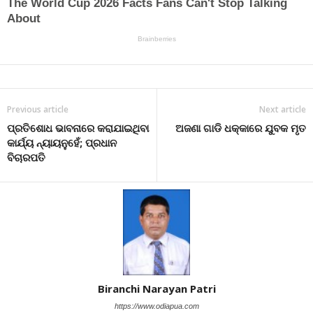
Previous article
Next article
ପ୍ରତିଶୋଧ ଭାବନାରେ କରାଯାଇଥିବା
ଅଜଣା ଗାଡି ଧକ୍କାରେ ଯୁବକ ମୃତ
କାର୍ଯ୍ୟ ନ୍ୟାୟନୁହେଁ; ପ୍ରଧାନ
ବିଚାରପତି
Biranchi Narayan Patri
https://www.odiapua.com