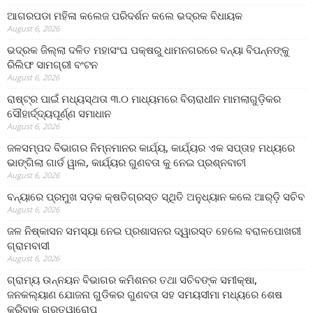
ଆଗରପଡା ମହିଳା କଲେଜ ପରିଦର୍ଶନ କଲେ ଭଦ୍ରକ ବିଧାୟକ
August 6, 2026
ଭଦ୍ରକ ଜିଲ୍ଲା ଦଳିତ ମହାସଂଘ ପକ୍ଷରୁ ଧାମନଗରରେ ବନ୍ୟା ବିପନ୍ନଙ୍କୁ
ରିଲିଫ ସାମଗ୍ରୀ ବଂଟନ
August 6, 2026
ରାଷ୍ଟ୍ର ପାଇଁ ମଧ୍ୟସ୍ଥତା ୩.୦ ମାଧ୍ୟମରେ ବିଚାରାଧୀନ ମାମଲାଗୁଡ଼ିକର
ସୌହାର୍ଦ୍ଦ୍ୟପୂର୍ଣ୍ଣ ସମାଧାନ
August 6, 2026
ଜଳସମ୍ପଦ ବିଭାଗର ନିମ୍ନମାନର କାର୍ଯ୍ୟ, କାର୍ଯ୍ୟର ଏକ ସପ୍ତାହ ମଧ୍ୟରେ
ଭାଙ୍ଗିଲା ଗାର୍ଡ ୱାଲ, କାର୍ଯ୍ୟର ଗୁଣବତା କୁ ନେଇ ପ୍ରଶ୍ନବାଚୀ
August 6, 2026
ବନ୍ୟାରେ ପ୍ରମୁଖ ସଡ଼କ କ୍ଷତିଗ୍ରସ୍ତ ସ୍ଥିତି ଅନୁଧ୍ୟାନ କଲେ ଆର୍‌ଡ଼ି ସଚିବ
August 6, 2026
ଜଳ ନିଷ୍କାସନ ସମସ୍ୟା ନେଇ ପ୍ରଶାସନର ଦ୍ୱାରସ୍ତ ହେଲେ ବରାଳପୋଖରୀ
ଗ୍ରାମବାସୀ
August 6, 2026
ଗ୍ରାମ୍ୟ ଉନ୍ନୟନ ବିଭାଗର କମିଶନର ତଥା ସଚିବଙ୍କ ସମୀକ୍ଷା,
ଜନକଲ୍ୟାଣ ଯୋଜନା ଗୁଡିକର ଗୁଣବତା ସହ ସମୟସୀମା ମଧ୍ୟରେ ଶେଷ
କରିବାକୁ ଗୁରୁତ୍ୱାରୋପ