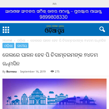
Ads
Home
ଓଡ଼ିଶା
ଜେଲରେ ପାଳନ ହେବ ପି ଚିଦାମ୍ବରମଙ୍କ ୭୪ତମ ଜନ୍ମଦିନ
ଓଡ଼ିଶା
ଜାତୀୟ
ଜେଲରେ ପାଳନ ହେବ ପି ଚିଦାମ୍ବରମଙ୍କ ୭୪ତମ
ଜନ୍ମଦିନ
By
Bureau
-
September 16, 2019
275