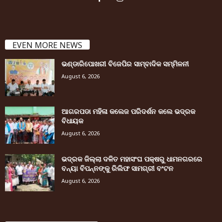
EVEN MORE NEWS
ଭଣ୍ଡାରିପୋଖରୀ ବିଜେପିର ସାମ୍ବାଦିକ ସମ୍ମିଳନୀ
August 6, 2026
ଆଗରପଡା ମହିଳା କଲେଜ ପରିଦର୍ଶନ କଲେ ଭଦ୍ରକ
ବିଧାୟକ
August 6, 2026
ଭଦ୍ରକ ଜିଲ୍ଲା ଦଳିତ ମହାସଂଘ ପକ୍ଷରୁ ଧାମନଗରରେ
ବନ୍ୟା ବିପନ୍ନଙ୍କୁ ରିଲିଫ ସାମଗ୍ରୀ ବଂଟନ
August 6, 2026