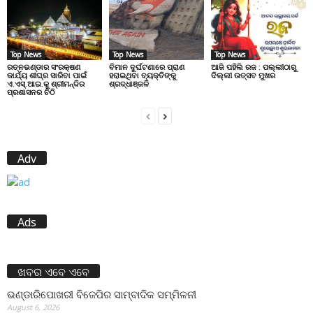
Top News
Top News
Top News
ରତ୍ନଭଣ୍ଡାର ସଂରକ୍ଷଣ
ବିମାନ ଦୁର୍ଘଟଣାରେ ପ୍ରାଣ
ଆଜି ପହିଲି ରଜ : ପଲ୍ଲୀଠାରୁ
କାର୍ଯ୍ୟ ଶୀଘ୍ର ସାରିବା ପାଇଁ
ହରାଇଥିବା ବ୍ୟକ୍ତିଙ୍କୁ
ଦିଲ୍ଲୀ ଉତ୍ସବ ମୁଖର
ଏ.ଏସ୍.ଆଇ.କୁ ଶ୍ରୀମନ୍ଦିର
ଶ୍ରଦ୍ଧାଞ୍ଜଳି
ପ୍ରଶାସନର ଚିଠି
Adv
Ads
ଖବର ଏବେ ଏବେ
ଭଣ୍ଡାରିପୋଖରୀ ବିଜେପିର ସାମ୍ବାଦିକ ସମ୍ମିଳନୀ
August 6, 2026