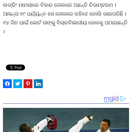
ଲଡ୍ରିଂ ମାମଲାରେ ତିହାର ଜେଲରେ ଅଛନ୍ତି ଚିଦାମ୍ବରମ ।
ଆସନ୍ତା ୧୯ ପର୍ଯ୍ୟନ୍ତ ସେ ଜେଲରେ ରହିବେ ବୋଲି ଜଣାପଡିଛି ।
୧୪ ଦିନ ପାଇଁ କୋର୍ଟ ତାଙ୍କୁ ବିଚାରବିଭାଗୀୟ ଜେଲକୁ ପଠାଇଛନ୍ତି
।