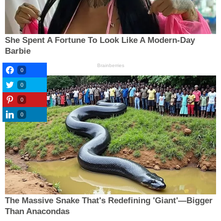
0
0
0
0