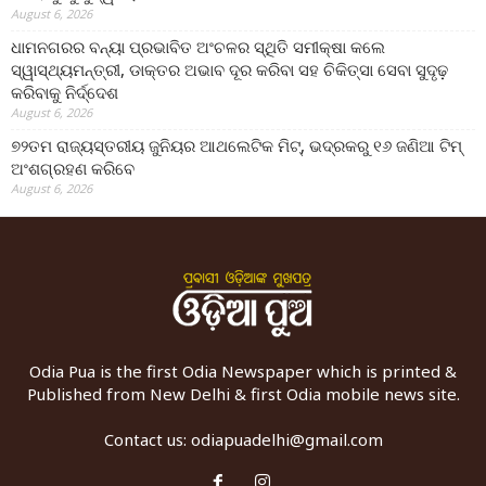
August 6, 2026
ଧାମନଗରର ବନ୍ୟା ପ୍ରଭାବିତ ଅଂଚଳର ସ୍ଥିତି ସମୀକ୍ଷା କଲେ
ସ୍ୱାସ୍ଥ୍ୟମନ୍ତ୍ରୀ, ଡାକ୍ତର ଅଭାବ ଦୂର କରିବା ସହ ଚିକିତ୍ସା ସେବା ସୁଦୃଢ଼
କରିବାକୁ ନିର୍ଦ୍ଦେଶ
August 6, 2026
୭୨ତମ ରାଜ୍ୟସ୍ତରୀୟ ଜୁନିୟର ଆଥଲେଟିକ ମିଟ୍‌, ଭଦ୍ରକରୁ ୧୬ ଜଣିଆ ଟିମ୍
ଅଂଶଗ୍ରହଣ କରିବେ
August 6, 2026
Odia Pua is the first Odia Newspaper which is printed &
Published from New Delhi & first Odia mobile news site.
Contact us:
odiapuadelhi@gmail.com