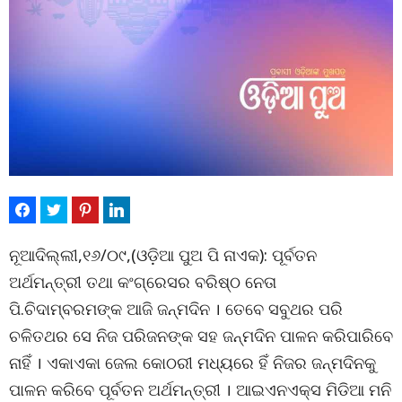
ନୂଆଦିଲ୍ଲୀ,୧୬/୦୯,(ଓଡ଼ିଆ ପୁଅ ପି ନାଏକ): ପୂର୍ବତନ
ଅର୍ଥମନ୍ତ୍ରୀ ତଥା କଂଗ୍ରେସର ବରିଷ୍ଠ ନେତା
ପି.ଚିଦାମ୍ବରମଙ୍କ ଆଜି ଜନ୍ମଦିନ । ତେବେ ସବୁଥର ପରି
ଚଳିତଥର ସେ ନିଜ ପରିଜନଙ୍କ ସହ ଜନ୍ମଦିନ ପାଳନ କରିପାରିବେ
ନାହିଁ । ଏକାଏକା ଜେଲ କୋଠରୀ ମଧ୍ୟରେ ହିଁ ନିଜର ଜନ୍ମଦିନକୁ
ପାଳନ କରିବେ ପୂର୍ବତନ ଅର୍ଥମନ୍ତ୍ରୀ । ଆଇଏନଏକ୍ସ ମିଡିଆ ମନି