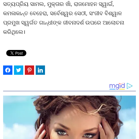
ସତ୍ୟପ୍ରିୟ ସାମଲ, ମୁକ୍ତାର ଖାଁ, ରାଜମୋହନ ସ୍ୱାଇଁ,
କମଳାକାନ୍ତ ବେହେରା, ସର୍ବେଶ୍ୱର ସେଠୀ, ସଂଜୀବ ବିଶ୍ୱାଳ
ପ୍ରମୁଖ ସ୍ୱର୍ଗତ ଗାନ୍ଧୀଙ୍କ ଜୀବନାଦର୍ଶ ଉପରେ ଆଲୋଚନା
କରିଥିଲେ।