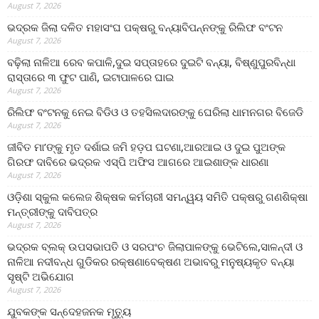
August 7, 2026
ଭଦ୍ରକ ଜିଲା ଦଳିତ ମହାସଂଘ ପକ୍ଷରୁ ବନ୍ୟାବିପନ୍ନଙ୍କୁ ରିଲିଫ ବଂଟନ
August 7, 2026
ବଢ଼ିଲା ନାଳିଆ ରେବ କପାଳି,ଦୁଇ ସପ୍ତାହରେ ଦୁଇଟି ବନ୍ୟା, ବିଷ୍ଣୁପୁରବିନ୍ଧା
ରାସ୍ତାରେ ୩ ଫୁଟ ପାଣି, ଇଟାପାଳରେ ଘାଇ
August 7, 2026
ରିଲିଫ ବଂଟନକୁ ନେଇ ବିଡିଓ ଓ ତହସିଲଦାରଙ୍କୁ ଘେରିଲା ଧାମନଗର ବିଜେଡି
August 7, 2026
ଜୀବିତ ମା’ଙ୍କୁ ମୃତ ଦର୍ଶାଇ ଜମି ହଡ଼ପ ଘଟଣା,ଆରଆଇ ଓ ଦୁଇ ପୁଅଙ୍କ
ଗିରଫ ଦାବିରେ ଭଦ୍ରକ ଏସ୍‌ପି ଅଫିସ ଆଗରେ ଆଇଶାଙ୍କ ଧାରଣା
August 7, 2026
ଓଡ଼ିଶା ସ୍କୁଲ କଲେଜ ଶିକ୍ଷକ କର୍ମଚାରୀ ସମନ୍ୱୟ ସମିତି ପକ୍ଷରୁ ଗଣଶିକ୍ଷା
ମନ୍ତ୍ରୀଙ୍କୁ ଦାବିପତ୍ର
August 7, 2026
ଭଦ୍ରକ ବ୍ଲକ୍ ଉପସଭାପତି ଓ ସରପଂଚ ଜିଲାପାଳଙ୍କୁ ଭେଟିଲେ,ସାଳନ୍ଦୀ ଓ
ନାଳିଆ ନଦୀବନ୍ଧ ଗୁଡିକର ରକ୍ଷଣାବେକ୍ଷଣ ଅଭାବରୁ ମନୁଷ୍ୟକୃତ ବନ୍ୟା
ସୃଷ୍ଟି ଅଭିଯୋଗ
August 7, 2026
ଯୁବକଙ୍କ ସନ୍ଦେହଜନକ ମୃତ୍ୟୁ