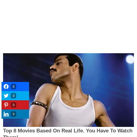
0
0
0
0