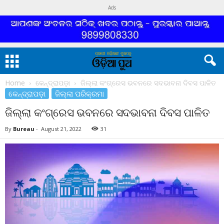
Ads
Home
କେନ୍ଦ୍ରାପଡ଼ା
ଜିଲ୍ଲା କଂଗ୍ରେସ ଭବନରେ ସଦଭାବନା ଦିବସ ପାଳିତ
କେନ୍ଦ୍ରାପଡ଼ା
ଜିଲ୍ଲା ପରିକ୍ରମା
ଜିଲ୍ଲା କଂଗ୍ରେସ ଭବନରେ ସଦଭାବନା ଦିବସ ପାଳିତ
By
Bureau
-
August 21, 2022
31