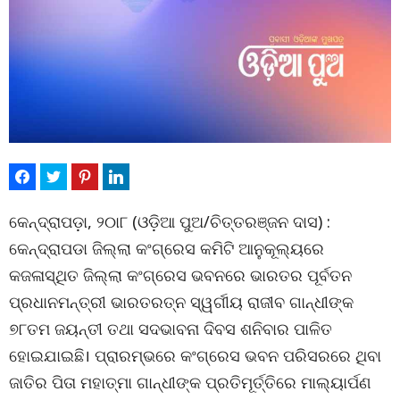
କେନ୍ଦ୍ରାପଡ଼ା, ୨୦ା୮ (ଓଡ଼ିଆ ପୁଅ/ଚିତ୍ତରଞ୍ଜନ ଦାସ) :
କେନ୍ଦ୍ରାପଡା ଜିଲ୍ଲା କଂଗ୍ରେସ କମିଟି ଆନୁକୂଲ୍ୟରେ
କଜଳାସ୍ଥିତ ଜିଲ୍ଲା କଂଗ୍ରେସ ଭବନରେ ଭାରତର ପୂର୍ବତନ
ପ୍ରଧାନମନ୍ତ୍ରୀ ଭାରତରତ୍ନ ସ୍ୱର୍ଗୀୟ ରାଜୀବ ଗାନ୍ଧୀଙ୍କ
୭୮ତମ ଜୟନ୍ତୀ ତଥା ସଦଭାବନା ଦିବସ ଶନିବାର ପାଳିତ
ହୋଇଯାଇଛି। ପ୍ରାରମ୍ଭରେ କଂଗ୍ରେସ ଭବନ ପରିସରରେ ଥିବା
ଜାତିର ପିତା ମହାତ୍ମା ଗାନ୍ଧୀଙ୍କ ପ୍ରତିମୂର୍ତ୍ତିରେ ମାଲ୍ୟାର୍ପଣ