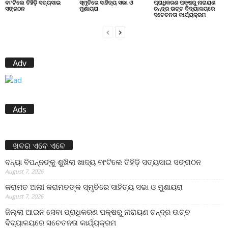
ବାଂଟିଲେ ତିହିଡି଼ ସତ୍ୟସାଇ
ସ୍ମୃତିରେ ସାହିତ୍ୟ ସଭା ଓ
ପ୍ରାଧିକରଣ ପକ୍ଷରୁ ନାରାୟଣ
ସଙ୍ଗଠନ
ମୁଶାୟରା
ଚନ୍ଦ୍ର ଉଚ୍ଚ ବିଦ୍ୟାଳୟରେ
ସଚେତନତା କାର୍ଯ୍ୟକ୍ରମ
Adv
Ads
ଖବର ଏବେ ଏବେ
ବନ୍ୟା ବିପନ୍ନଙ୍କୁ ଶୁଖିଲା ଖାଦ୍ୟ ବାଂଟିଲେ ତିହିଡି଼ ସତ୍ୟସାଇ ସଙ୍ଗଠନ
August 7, 2026
କରାମତ ଅଲୀ କରାମତଙ୍କ ସ୍ମୃତିରେ ସାହିତ୍ୟ ସଭା ଓ ମୁଶାୟରା
August 7, 2026
ଜିଲ୍ଲା ଆଇନ ସେବା ପ୍ରାଧିକରଣ ପକ୍ଷରୁ ନାରାୟଣ ଚନ୍ଦ୍ର ଉଚ୍ଚ
ବିଦ୍ୟାଳୟରେ ସଚେତନତା କାର୍ଯ୍ୟକ୍ରମ