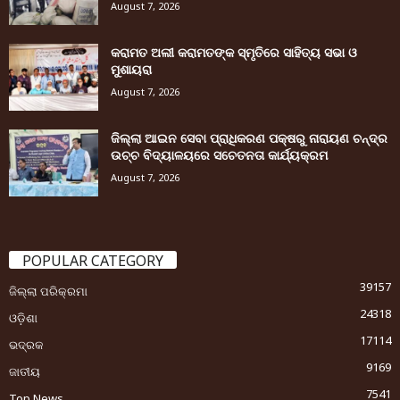
August 7, 2026
କରାମତ ଅଲୀ କରାମତଙ୍କ ସ୍ମୃତିରେ ସାହିତ୍ୟ ସଭା ଓ
ମୁଶାୟରା
August 7, 2026
ଜିଲ୍ଲା ଆଇନ ସେବା ପ୍ରାଧିକରଣ ପକ୍ଷରୁ ନାରାୟଣ ଚନ୍ଦ୍ର
ଉଚ୍ଚ ବିଦ୍ୟାଳୟରେ ସଚେତନତା କାର୍ଯ୍ୟକ୍ରମ
August 7, 2026
POPULAR CATEGORY
39157
ଜିଲ୍ଲା ପରିକ୍ରମା
24318
ଓଡ଼ିଶା
17114
ଭଦ୍ରକ
9169
ଜାତୀୟ
7541
Top News