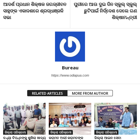
ଆଦର୍ଶ ପ୍ରଧାନ ଶିକ୍ଷକ ଜଗଜ୍ଜୀବନ
ପୁରୀରେ ଆଉ ଦୁଇ ଦିନ ସ୍କୁଲ୍ ସ୍କୁଲ୍
ସାହୁଙ୍କ ଏକାଦଶରେ ଶ୍ରଦ୍ଧାଞ୍ଜଳି
ଛୁଟିପାଇଁ ନିର୍ଦ୍ଦେଶ ଦେଲେ ଗଣ
ସଭା
ଶିକ୍ଷାମନ୍ତ୍ରୀ
Bureau
https://www.odiapua.com
RELATED ARTICLES
MORE FROM AUTHOR
ଜିଲ୍ଲା ପରିକ୍ରମା
ଜିଲ୍ଲା ପରିକ୍ରମା
ଜିଲ୍ଲା ପରିକ୍ରମା
ବନ୍ୟା ବିପନ୍ନଙ୍କୁ ଶୁଖିଲା ଖାଦ୍ୟ
କରାମତ ଅଲୀ କରାମତଙ୍କ
ଜିଲ୍ଲା ଆଇନ ସେବା