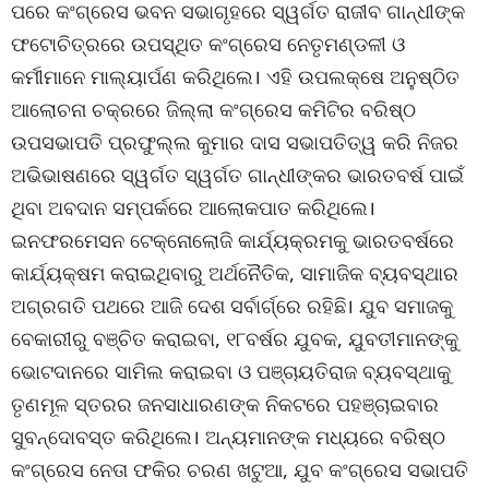
ପରେ କଂଗ୍ରେସ ଭବନ ସଭାଗୃହରେ ସ୍ୱର୍ଗତ ରାଜୀବ ଗାନ୍ଧୀଙ୍କ
ଫଟୋଚିତ୍ରରେ ଉପସ୍ଥିତ କଂଗ୍ରେସ ନେତୃମଣ୍ଡଳୀ ଓ
କର୍ମୀମାନେ ମାଲ୍ୟାର୍ପଣ କରିଥିଲେ। ଏହି ଉପଲକ୍ଷେ ଅନୁଷ୍ଠିତ
ଆଲୋଚନା ଚକ୍ରରେ ଜିଲ୍ଲା କଂଗ୍ରେସ କମିଟିର ବରିଷ୍ଠ
ଉପସଭାପତି ପ୍ରଫୁଲ୍ଲ କୁମାର ଦାସ ସଭାପତିତ୍ୱ କରି ନିଜର
ଅଭିଭାଷଣରେ ସ୍ୱର୍ଗତ ସ୍ୱର୍ଗତ ଗାନ୍ଧୀଙ୍କର ଭାରତବର୍ଷ ପାଇଁ
ଥିବା ଅବଦାନ ସମ୍ପର୍କରେ ଆଲୋକପାତ କରିଥିଲେ।
ଇନଫରମେସନ ଟେକ୍ନୋଲୋଜି କାର୍ଯ୍ୟକ୍ରମକୁ ଭାରତବର୍ଷରେ
କାର୍ଯ୍ୟକ୍ଷମ କରାଇଥିବାରୁ ଅର୍ଥନୈତିକ, ସାମାଜିକ ବ୍ୟବସ୍ଥାର
ଅଗ୍ରଗତି ପଥରେ ଆଜି ଦେଶ ସର୍ବାର୍ଗ୍ରେ ରହିଛି। ଯୁବ ସମାଜକୁ
ବେକାରୀରୁ ବଞ୍ଚିତ କରାଇବା, ୧୮ବର୍ଷର ଯୁବକ, ଯୁବତୀମାନଙ୍କୁ
ଭୋଟଦାନରେ ସାମିଲ କରାଇବା ଓ ପଞ୍ଚାୟତିରାଜ ବ୍ୟବସ୍ଥାକୁ
ତୃଣମୂଳ ସ୍ତରର ଜନସାଧାରଣଙ୍କ ନିକଟରେ ପହଞ୍ଚାଇବାର
ସୁବନ୍ଦୋବସ୍ତ କରିଥିଲେ। ଅନ୍ୟମାନଙ୍କ ମଧ୍ୟରେ ବରିଷ୍ଠ
କଂଗ୍ରେସ ନେତା ଫକିର ଚରଣ ଖଟୁଆ, ଯୁବ କଂଗ୍ରେସ ସଭାପତି