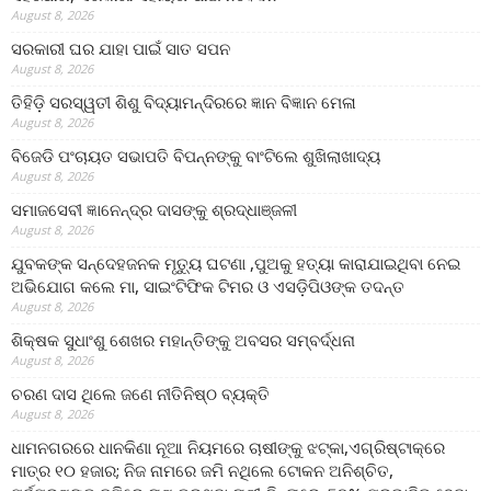
August 8, 2026
ସରକାରୀ ଘର ଯାହା ପାଇଁ ସାତ ସପନ
August 8, 2026
ତିହିଡି଼ ସରସ୍ୱତୀ ଶିଶୁ ବିଦ୍ୟାମନ୍ଦିରରେ ଜ୍ଞାନ ବିଜ୍ଞାନ ମେଳା
August 8, 2026
ବିଜେଡି ପଂଚାୟତ ସଭାପତି ବିପନ୍ନଙ୍କୁ ବାଂଟିଲେ ଶୁଖିଲାଖାଦ୍ୟ
August 8, 2026
ସମାଜସେବୀ ଜ୍ଞାନେନ୍ଦ୍ର ଦାସଙ୍କୁ ଶ୍ରଦ୍ଧାଞ୍ଜଳୀ
August 8, 2026
ଯୁବକଙ୍କ ସନ୍ଦେହଜନକ ମୃତ୍ୟୁ ଘଟଣା ,ପୁଅକୁ ହତ୍ୟା କାରାଯାଇଥିବା ନେଇ
ଅଭିଯୋଗ କଲେ ମା, ସାଇଂଟିଫିକ ଟିମର ଓ ଏସଡ଼ିପିଓଙ୍କ ତଦନ୍ତ
August 8, 2026
ଶିକ୍ଷକ ସୁଧାଂଶୁ ଶେଖର ମହାନ୍ତିଙ୍କୁ ଅବସର ସମ୍ବର୍ଦ୍ଧନା
August 8, 2026
ଚରଣ ଦାସ ଥିଲେ ଜଣେ ନୀତିନିଷ୍ଠ ବ୍ୟକ୍ତି
August 8, 2026
ଧାମନଗରରେ ଧାନକିଣା ନୂଆ ନିୟମରେ ଚାଷୀଙ୍କୁ ଝଟ୍‌କା,ଏଗ୍ରିଷ୍ଟାକ୍‌ରେ
ମାତ୍ର ୧୦ ହଜାର; ନିଜ ନାମରେ ଜମି ନଥିଲେ ଟୋକନ ଅନିଶ୍ଚିତ,