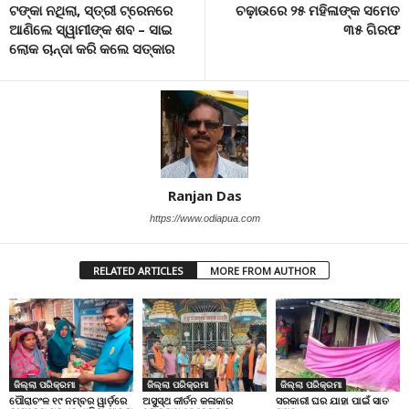
ଟଙ୍କା ନଥିଲା, ସ୍ତ୍ରୀ ଟ୍ରେନରେ
ଚଢ଼ାଉରେ ୨୫ ମହିଳାଙ୍କ ସମେତ
ଆଣିଲେ ସ୍ୱାମୀଙ୍କ ଶବ – ସାଇ
୩୫ ଗିରଫ
ଲୋକ ଚାନ୍ଦା କରି କଲେ ସତ୍କାର
Ranjan Das
https://www.odiapua.com
RELATED ARTICLES
MORE FROM AUTHOR
ଜିଲ୍ଲା ପରିକ୍ରମା
ଜିଲ୍ଲା ପରିକ୍ରମା
ଜିଲ୍ଲା ପରିକ୍ରମା
ପୌରାଚଂଳ ୧୯ ନମ୍ବର ୱାର୍ଡ଼ରେ
ଅସୁସ୍ଥ କୀର୍ତନ କଳାକାର
ସରକାରୀ ଘର ଯାହା ପାଇଁ ସାତ