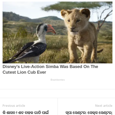
Previous article
Next article
କି ଶାସନ ! ଶବ ବାହକ ଗାଡି ପାଇଁ
ସ୍ପା ସେଣ୍ଟର: ସେକ୍ସ ସେଣ୍ଟର;