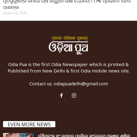
ପୂର୍ବପୁରୁଷଙ୍କ ଜମିରେ ଚାଷ କରୁଥିବା ଚାଷୀ ଚିନ୍ତାରେ; ୮୦% ପ୍ରଭାବିତ ହେବା
ଆଶଙ୍କା
August 8, 2026
Odia Pua is the first Odia Newspaper which is printed &
Published from New Delhi & first Odia mobile news site.
Contact us:
odiapuadelhi@gmail.com
EVEN MORE NEWS
ପୌରାଚଂଳ ୧୯ ନମ୍ବର ୱାର୍ଡ଼ରେ କଂଗ୍ରେସ ପକ୍ଷରୁ ଶୁଖିଲା