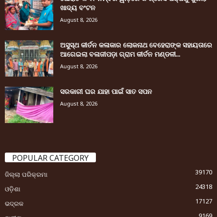
ଖାଦ୍ୟ ବଂଟନ
August 8, 2026
ଅସୁସ୍ଥ କୀର୍ତନ କଳାକାର ଲୋକନାଥ ବେହେରାଙ୍କ ସହାୟତାରେ
ଆଗେଇଲା ବଳାଜୀପଡ଼ା ଗ୍ରାମ କୀର୍ତନ ମଣ୍ଡଳୀ...
August 8, 2026
ସରକାରୀ ଘର ଯାହା ପାଇଁ ସାତ ସପନ
August 8, 2026
POPULAR CATEGORY
39170
ଜିଲ୍ଲା ପରିକ୍ରମା
24318
ଓଡ଼ିଶା
17127
ଭଦ୍ରକ
9169