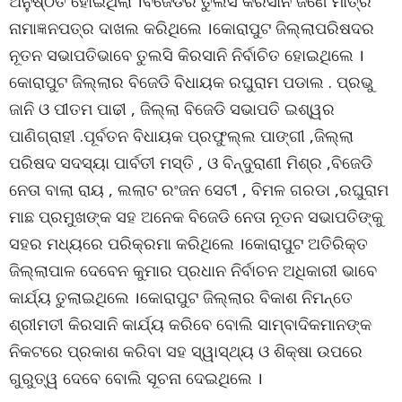
ଅନୁଷ୍ଠିତ ହୋଇଥିଲା ।ବିଜେଡିର ତୁଲସି କିରସାନି ଜଣେ ମାତ୍ର
ନାମାଜ୍ଞନପତ୍ର ଦାଖଲ କରିଥିଲେ ।କୋରାପୁଟ ଜିଲ୍ଲାପରିଷଦର
ନୂତନ ସଭାପତିଭାବେ ତୁଲସି କିରସାନି ନିର୍ବାଚିତ ହୋଇଥିଲେ ।
କୋରାପୁଟ ଜିଲ୍ଲାର ବିଜେଡି ବିଧାୟକ ରଘୁରାମ ପଡାଲ . ପ୍ରଭୁ
ଜାନି ଓ ପୀତମ ପାଢୀ , ଜିଲ୍ଲା ବିଜେଡି ସଭାପତି ଇଶ୍ୱର
ପାଣିଗ୍ରାହୀ .ପୂର୍ବତନ ବିଧାୟକ ପ୍ରଫୁଲ୍ଲ ପାଙ୍ଗୀ ,ଜିଲ୍ଲା
ପରିଷଦ ସଦସ୍ୟା ପାର୍ବତୀ ମସ୍ତି , ଓ ବିନ୍ଦୁରାଣୀ ମିଶ୍ର ,ବିଜେଡି
ନେତା ବାଲା ରାୟ , ଲଲାଟ ରଂଜନ ସେଟୀ , ବିମଳ ଗରଡା ,ରଘୁରାମ
ମାଛ ପ୍ରମୁଖଙ୍କ ସହ ଅନେକ ବିଜେଡି ନେତା ନୂତନ ସଭାପତିଙ୍କୁ
ସହର ମଧ୍ୟରେ ପରିକ୍ରମା କରିଥିଲେ ।କୋରାପୁଟ ଅତିରିକ୍ତ
ଜିଲ୍ଲାପାଳ ଦେବେନ କୁମାର ପ୍ରଧାନ ନିର୍ବାଚନ ଅଧିକାରୀ ଭାବେ
କାର୍ଯ୍ୟ ତୁଲାଇଥିଲେ ।କୋରାପୁଟ ଜିଲ୍ଲାର ବିକାଶ ନିମନ୍ତେ
ଶ୍ରୀମତୀ କିରସାନି କାର୍ଯ୍ୟ କରିବେ ବୋଲି ସାମ୍ବାଦିକମାନଙ୍କ
ନିକଟରେ ପ୍ରକାଶ କରିବା ସହ ସ୍ୱାସ୍ଥ୍ୟ ଓ ଶିକ୍ଷା ଉପରେ
ଗୁରୁତ୍ୱ ଦେବେ ବୋଲି ସୂଚନା ଦେଇଥିଲେ ।