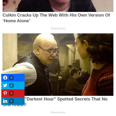
0
0
0
0