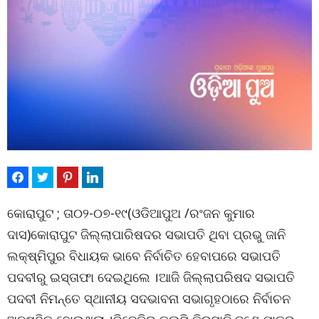
କୋରାପୁଟ ; ତା୦୨-୦୭-୧୯(ଓଡିଆପୁଅ /ରଂଜନ କୁମାର
ଦାସ)କୋରାପୁଟ ଜିଲ୍ଲାପାରିଷଦର ସଭାପତି ଥିବା ପ୍ରଭୁ ଜାନି
ଲକ୍ଷ୍ମିପୁର ବିଧାୟକ ଭାବେ ନିର୍ବାଚିତ ହେବାପରେ ସଭାପତି
ପଦବୀରୁ ଇସ୍ତାଫା ଦେଇଥିଲେ ।ଆଜି ଜିଲ୍ଲାପରିଷଦ ସଭାପତି
ପଦବୀ ନିମନ୍ତେ ସ୍ଥାନୀୟ ସଦଭାବନା ସଭାଗୃହଠାରେ ନିର୍ବାଚନ