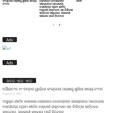
କଂଗ୍ରେସ ପକ୍ଷରୁ ଶୁଖିଲା ଖାଦ୍ୟ
ଲୋକନାଥ ବେହେରାଙ୍କ
ସପନ
ବଂଟନ
ସହାୟତାରେ ଆଗେଇଲା
ବଳାଜୀପଡ଼ା ଗ୍ରାମ କୀର୍ତନ
ମଣ୍ଡଳୀ ରକ୍ତଦାନ ସହ ଚିକିତ୍ସା
ଖର୍ଚ୍ଚରେ ସହଯୋଗ, ସରକାରୀ
ସହାୟତା ପାଇଁ ନିବେଦନ
Adv
Ads
ଖବର ଏବେ ଏବେ
ପୌରାଚଂଳ ୧୯ ନମ୍ବର ୱାର୍ଡ଼ରେ କଂଗ୍ରେସ ପକ୍ଷରୁ ଶୁଖିଲା ଖାଦ୍ୟ ବଂଟନ
August 8, 2026
ଅସୁସ୍ଥ କୀର୍ତନ କଳାକାର ଲୋକନାଥ ବେହେରାଙ୍କ ସହାୟତାରେ ଆଗେଇଲା
ବଳାଜୀପଡ଼ା ଗ୍ରାମ କୀର୍ତନ ମଣ୍ଡଳୀ ରକ୍ତଦାନ ସହ ଚିକିତ୍ସା ଖର୍ଚ୍ଚରେ
ସହଯୋଗ, ସରକାରୀ ସହାୟତା ପାଇଁ ନିବେଦନ