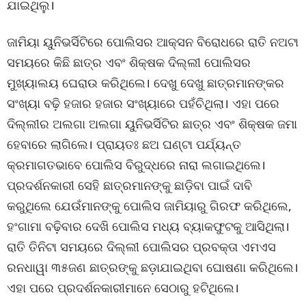
ଯାଇଥିଲୁ।
ଜାମିୟା ୟୁନିଭର୍ସିଟିରେ ପୋଲିସର ଆକ୍ସନ ବିରୋଧରେ ରାତି ନଅଟା
ସମୟରେ କିଛି ଛାତ୍ର ଏବଂ ଶିକ୍ଷକ ଦିଲ୍ଲୀ ପୋଲିସର
ମୁଖ୍ୟାଲୟ ଘେରାଉ କରିଥିଲେ। ଦେଖୁ ଦେଖୁ ଛାତ୍ରମାନଙ୍କର
ସଂଖ୍ୟା ବଢ଼ି ହଜାର ହଜାର ସଂଖ୍ୟାରେ ପହଁଚିଥିଲା। ଏହା ପରେ
ଦିଲ୍ଲୀର ଅଲଗା ଅଲଗା ୟୁନିଭର୍ସିଟିର ଛାତ୍ର ଏବଂ ଶିକ୍ଷକ ଜମା
ହେବାରେ ଲାଗିଲେ। ପ୍ରାୟତଃ ଛଅ ଘଣ୍ଟା ପର୍ଯ୍ୟନ୍ତ
କ୍ରମାଗତଭାବେ ପୋଲିସ ବିରୁଦ୍ଧରେ ନାରା ଲଗାଇଥିଲେ।
ପ୍ରଦର୍ଶନକାରୀ ସେହି ଛାତ୍ରମାନଙ୍କୁ ଛାଡ଼ିବା ପାଇଁ ଦାବି
କରୁଥିଲେ ଯେଉଁମାନଙ୍କୁ ପୋଲିସ ଜାମିୟାରୁ ଗିରଫ କରିଥିଲେ,
ହଂଗାମା ବଢ଼ିବାର ଦେଖି ପୋଲିସ ମଧ୍ୟ ବ୍ୟାକଫୁଟକୁ ଆସିଥିଲା।
ରାତି ତିନିଟା ସମୟରେ ଦିଲ୍ଲୀ ପୋଲିସର ପ୍ରବକ୍ତା ଏମଏସ
ରନଧାୱା ୩୫ଜଣ ଛାତ୍ରଙ୍କୁ ଛଡ଼ାଯାଇଥିବା ଘୋଷଣା କରିଥିଲେ।
ଏହା ପରେ ପ୍ରଦର୍ଶନକାରୀମାନେ ସେଠାରୁ ହଟିଥିଲେ।