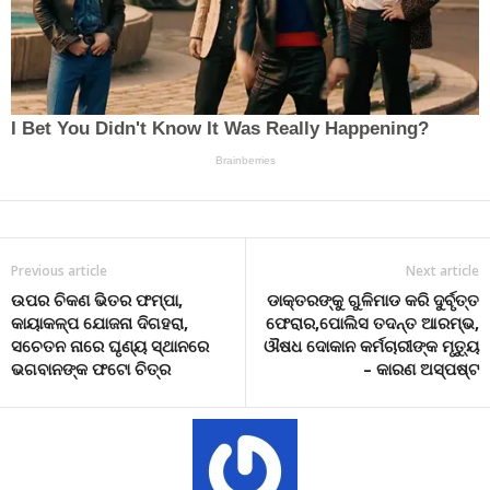
Previous article
Next article
ଉପର ଚିକଣ ଭିତର ଫମ୍ପା,
ଡାକ୍ତରଙ୍କୁ ଗୁଳିମାଡ କରି ଦୁର୍ବୃତ୍ତ
କାୟାକଳ୍ପ ଯୋଜନା ଦିଗହରା,
ଫେରାର,ପୋଲିସ ତଦନ୍ତ ଆରମ୍ଭ,
ସଚେତନ ନାରେ ଘୃଣ୍ୟ ସ୍ଥାନରେ
ଔଷଧ ଦୋକାନ କର୍ମଚାରୀଙ୍କ ମୃତ୍ୟୁ
ଭଗବାନଙ୍କ ଫଟୋ ଚିତ୍ର
– କାରଣ ଅସ୍ପଷ୍ଟ