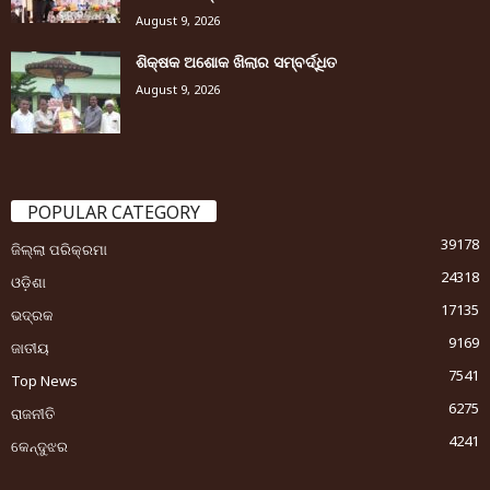
August 9, 2026
ଶିକ୍ଷକ ଅଶୋକ ଖିଲାର ସମ୍ବର୍ଦ୍ଧିତ
August 9, 2026
POPULAR CATEGORY
39178
ଜିଲ୍ଲା ପରିକ୍ରମା
24318
ଓଡ଼ିଶା
17135
ଭଦ୍ରକ
9169
ଜାତୀୟ
7541
Top News
6275
ରାଜନୀତି
4241
କେନ୍ଦୁଝର