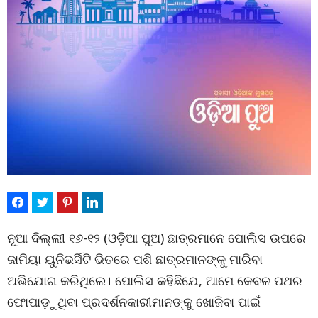
ନୂଆ ଦିଲ୍ଲୀ ୧୬-୧୨ (ଓଡ଼ିଆ ପୁଅ) ଛାତ୍ରମାନେ ପୋଲିସ ଉପରେ
ଜାମିୟା ୟୁନିଭର୍ସିଟି ଭିତରେ ପଶି ଛାତ୍ରମାନଙ୍କୁ ମାରିବା
ଅଭିଯୋଗ କରିଥିଲେ। ପୋଲିସ କହିଛିଯେ, ଆମେ କେବଳ ପଥର
ଫୋପାଡ଼ୁଥିବା ପ୍ରଦର୍ଶନକାରୀମାନଙ୍କୁ ଖୋଜିବା ପାଇଁ