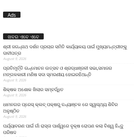
Ads
ଖବର ଏବେ ଏବେ
ଶ୍ରୀ ଜଗନ୍ନାଥ ଦର୍ଶନ ପ୍ରଚାର ସମିତି କାର୍ଯ୍ୟାଳୟ ପାଇଁ ମୁଖ୍ୟମନ୍ତ୍ରୀଙ୍କୁ
ଦାବୀପତ୍ର
August 9, 2026
ପ୍ରତିମୂର୍ତ୍ତି ଉନ୍ମୋଚନ ଉତ୍ସବ ଓ ଶ୍ରଦ୍ଧାଞ୍ଜଳୀ ସଭା,ସମାଜର
ମଙ୍ଗଳକାରୀ ମଣିଷ ସଦା ସ୍ମରଣୀୟ ହୋଇରହିଥାନ୍ତି
August 9, 2026
ଶିକ୍ଷକ ଅଶୋକ ଖିଲାର ସମ୍ବର୍ଦ୍ଧିତ
August 9, 2026
ଧାମନଗର ପ୍ରେସ୍ କ୍ଲବ୍ ପକ୍ଷରୁ ବନ୍ୟାଞ୍ଚଳ ରେ ସ୍ୱାସ୍ଥ୍ୟ ଶିବିର
ଅନୁଷ୍ଠିତ
August 9, 2026
ପର୍ଯ୍ୟାବରଣ ପାଇଁ ଗାଁ ରାସ୍ତା ପାର୍ଶ୍ୱରେ ବୃକ୍ଷ ରୋପଣ କଲା ବିଶ୍ୱ ହିନ୍ଦୁ
ପରିଷଦ