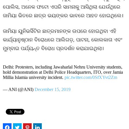
ପୋଲିସ, ଅନେକ ଫଟୋ ଏପରି ସାମନାକୁ ଆସିଥିଲା ଯେଉଁଥିରେ
ଜାମିୟା ଭିତରେ ଛାତ୍ର ଭୟଙ୍କର ଭାବରେ ଆହତ ହୋଇଥିଲେ।
ଜାମିୟା ୟୁନିଭର୍ସିଟିର ଛାତ୍ରମାନଙ୍କ ଉପରେ ହୋଇଥିବା ଏହି
କାର୍ଯ୍ୟାନୁଷ୍ଠାନ ବିରୋଧରେ ଆଲିଗଡ଼, ପାଟନା, କୋଲକାତା ଏବଂ
ମୁମ୍ବାଇ ପର୍ଯ୍ୟନ୍ତ ବିରୋଧ ପ୍ରଦର୍ଶନ କରାଯାଇଥିଲା।
Delhi: Protesters, including Jawaharlal Nehru University students,
hold demonstration at Delhi Police Headquarters, ITO, over Jamia
Millia Islamia university incident.
pic.twitter.com/0SfXYvt2Zm
— ANI (@ANI)
December 15, 2019