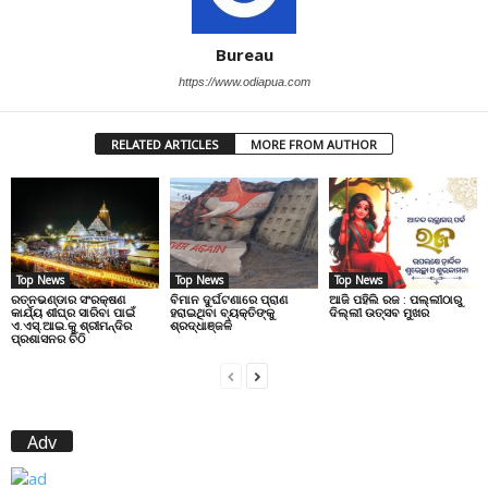
Bureau
https://www.odiapua.com
RELATED ARTICLES
MORE FROM AUTHOR
Top News
Top News
Top News
ରତ୍ନଭଣ୍ଡାର ସଂରକ୍ଷଣ
ବିମାନ ଦୁର୍ଘଟଣାରେ ପ୍ରାଣ
ଆଜି ପହିଲି ରଜ : ପଲ୍ଲୀଠାରୁ
କାର୍ଯ୍ୟ ଶୀଘ୍ର ସାରିବା ପାଇଁ
ହରାଇଥିବା ବ୍ୟକ୍ତିଙ୍କୁ
ଦିଲ୍ଲୀ ଉତ୍ସବ ମୁଖର
ଏ.ଏସ୍.ଆଇ.କୁ ଶ୍ରୀମନ୍ଦିର
ଶ୍ରଦ୍ଧାଞ୍ଜଳି
ପ୍ରଶାସନର ଚିଠି
Adv