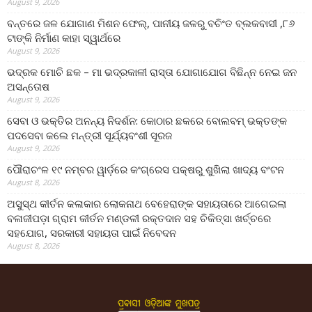
August 9, 2026
ବନ୍ତରେ ଜଳ ଯୋଗାଣ ମିଶନ ଫେଲ୍‌, ପାନୀୟ ଜଳରୁ ବଚିଂତ ବ୍ଲକବାସୀ ,୮୬
ଟାଙ୍କି ନିର୍ମାଣ କାହା ସ୍ୱାର୍ଥରେ
August 9, 2026
ଭଦ୍ରକ ମୋଚି ଛକ – ମା ଭଦ୍ରକାଳୀ ରାସ୍ତା ଯୋଗାଯୋଗ ବିଛିନ୍ନ ନେଇ ଜନ
ଅସନ୍ତୋଷ
August 9, 2026
ସେବା ଓ ଭକ୍ତିର ଅନନ୍ୟ ନିଦର୍ଶନ: କୋଠାର ଛକରେ ବୋଲବମ୍ ଭକ୍ତଙ୍କ
ପଦସେବା କଲେ ମନ୍ତ୍ରୀ ସୂର୍ଯ୍ୟବଂଶୀ ସୂରଜ
August 9, 2026
ପୌରାଚଂଳ ୧୯ ନମ୍ବର ୱାର୍ଡ଼ରେ କଂଗ୍ରେସ ପକ୍ଷରୁ ଶୁଖିଲା ଖାଦ୍ୟ ବଂଟନ
August 8, 2026
ଅସୁସ୍ଥ କୀର୍ତନ କଳାକାର ଲୋକନାଥ ବେହେରାଙ୍କ ସହାୟତାରେ ଆଗେଇଲା
ବଳାଜୀପଡ଼ା ଗ୍ରାମ କୀର୍ତନ ମଣ୍ଡଳୀ ରକ୍ତଦାନ ସହ ଚିକିତ୍ସା ଖର୍ଚ୍ଚରେ
ସହଯୋଗ, ସରକାରୀ ସହାୟତା ପାଇଁ ନିବେଦନ
August 8, 2026