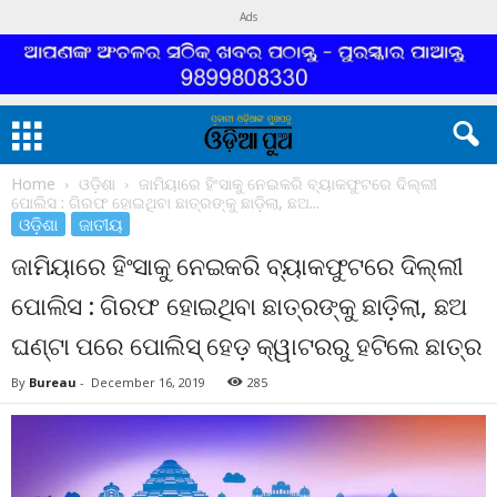
Ads
Home
ଓଡ଼ିଶା
ଜାମିୟାରେ ହିଂସାକୁ ନେଇକରି ବ୍ୟାକଫୁଟରେ ଦିଲ୍ଲୀ
ପୋଲିସ : ଗିରଫ ହୋଇଥିବା ଛାତ୍ରଙ୍କୁ ଛାଡ଼ିଲା, ଛଅ...
ଓଡ଼ିଶା
ଜାତୀୟ
ଜାମିୟାରେ ହିଂସାକୁ ନେଇକରି ବ୍ୟାକଫୁଟରେ ଦିଲ୍ଲୀ
ପୋଲିସ : ଗିରଫ ହୋଇଥିବା ଛାତ୍ରଙ୍କୁ ଛାଡ଼ିଲା, ଛଅ
ଘଣ୍ଟା ପରେ ପୋଲିସ୍ ହେଡ଼ କ୍ୱାଟରରୁ ହଟିଲେ ଛାତ୍ର
By
Bureau
-
December 16, 2019
285