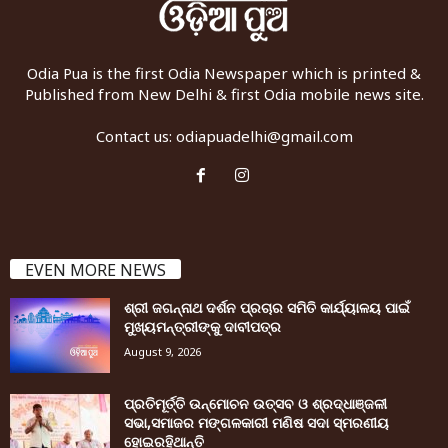
Odia Pua is the first Odia Newspaper which is printed &
Published from New Delhi & first Odia mobile news site.
Contact us:
odiapuadelhi@gmail.com
EVEN MORE NEWS
ଶ୍ରୀ ଜଗନ୍ନାଥ ଦର୍ଶନ ପ୍ରଚାର ସମିତି କାର୍ଯ୍ୟାଳୟ ପାଇଁ
ମୁଖ୍ୟମନ୍ତ୍ରୀଙ୍କୁ ଦାବୀପତ୍ର
August 9, 2026
ପ୍ରତିମୂର୍ତ୍ତି ଉନ୍ମୋଚନ ଉତ୍ସବ ଓ ଶ୍ରଦ୍ଧାଞ୍ଜଳୀ
ସଭା,ସମାଜର ମଙ୍ଗଳକାରୀ ମଣିଷ ସଦା ସ୍ମରଣୀୟ
ହୋଇରହିଥାନ୍ତି