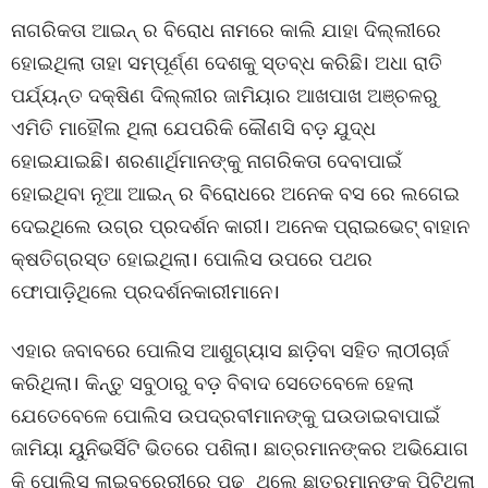
ନାଗରିକତା ଆଇନ୍ ର ବିରୋଧ ନାମରେ କାଲି ଯାହା ଦିଲ୍ଲୀରେ
ହୋଇଥିଲା ତାହା ସମ୍ପୂର୍ଣ୍ଣ ଦେଶକୁ ସ୍ତବ୍ଧ କରିଛି। ଅଧା ରାତି
ପର୍ଯ୍ୟନ୍ତ ଦକ୍ଷିଣ ଦିଲ୍ଲୀର ଜାମିୟାର ଆଖପାଖ ଅଞ୍ଚଳରୁ
ଏମିତି ମାହୌଲ ଥିଲା ଯେପରିକି କୌଣସି ବଡ଼ ଯୁଦ୍ଧ
ହୋଇଯାଇଛି। ଶରଣାର୍ଥିମାନଙ୍କୁ ନାଗରିକତା ଦେବାପାଇଁ
ହୋଇଥିବା ନୂଆ ଆଇନ୍ ର ବିରୋଧରେ ଅନେକ ବସ ରେ ଲଗେଇ
ଦେଇଥିଲେ ଉଗ୍ର ପ୍ରଦର୍ଶନ କାରୀ। ଅନେକ ପ୍ରାଇଭେଟ୍ ବାହାନ
କ୍ଷତିଗ୍ରସ୍ତ ହୋଇଥିଲା। ପୋଲିସ ଉପରେ ପଥର
ଫୋପାଡ଼ିଥିଲେ ପ୍ରଦର୍ଶନକାରୀମାନେ।
ଏହାର ଜବାବରେ ପୋଲିସ ଆଶୁଗ୍ୟାସ ଛାଡ଼ିବା ସହିତ ଲାଠୀଚାର୍ଜ
କରିଥିଲା। କିନ୍ତୁ ସବୁଠାରୁ ବଡ଼ ବିବାଦ ସେତେବେଳେ ହେଲା
ଯେତେବେଳେ ପୋଲିସ ଉପଦ୍ରବୀମାନଙ୍କୁ ଘଉଡାଇବାପାଇଁ
ଜାମିୟା ୟୁନିଭର୍ସିଟି ଭିତରେ ପଶିଲା। ଛାତ୍ରମାନଙ୍କର ଅଭିଯୋଗ
କି ପୋଲିସ ଲାଇବ୍ରେରୀରେ ପଢ଼ୁଥିଲେ ଛାତ୍ରମାନଙ୍କୁ ପିଟିଥିଲା