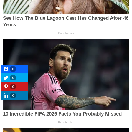
0
0
0
0