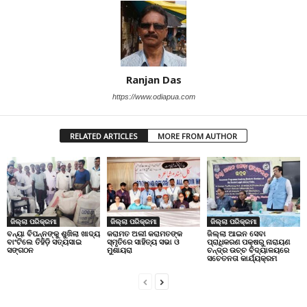
Ranjan Das
https://www.odiapua.com
RELATED ARTICLES
MORE FROM AUTHOR
ଜିଲ୍ଲା ପରିକ୍ରମା
ଜିଲ୍ଲା ପରିକ୍ରମା
ଜିଲ୍ଲା ପରିକ୍ରମା
ବନ୍ୟା ବିପନ୍ନଙ୍କୁ ଶୁଖିଲା ଖାଦ୍ୟ
କରାମତ ଅଲୀ କରାମତଙ୍କ
ଜିଲ୍ଲା ଆଇନ ସେବା
ବାଂଟିଲେ ତିହିଡି଼ ସତ୍ୟସାଇ
ସ୍ମୃତିରେ ସାହିତ୍ୟ ସଭା ଓ
ପ୍ରାଧିକରଣ ପକ୍ଷରୁ ନାରାୟଣ
ସଙ୍ଗଠନ
ମୁଶାୟରା
ଚନ୍ଦ୍ର ଉଚ୍ଚ ବିଦ୍ୟାଳୟରେ
ସଚେତନତା କାର୍ଯ୍ୟକ୍ରମ