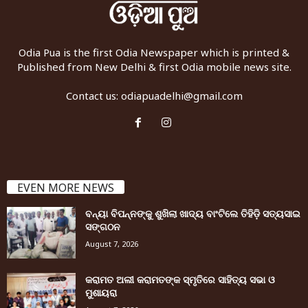
Odia Pua is the first Odia Newspaper which is printed &
Published from New Delhi & first Odia mobile news site.
Contact us:
odiapuadelhi@gmail.com
EVEN MORE NEWS
ବନ୍ୟା ବିପନ୍ନଙ୍କୁ ଶୁଖିଲା ଖାଦ୍ୟ ବାଂଟିଲେ ତିହିଡି଼ ସତ୍ୟସାଇ
ସଙ୍ଗଠନ
August 7, 2026
କରାମତ ଅଲୀ କରାମତଙ୍କ ସ୍ମୃତିରେ ସାହିତ୍ୟ ସଭା ଓ
ମୁଶାୟରା