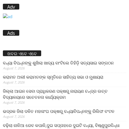
Adv
Ads
ଖବର ଏବେ ଏବେ
ବନ୍ୟା ବିପନ୍ନଙ୍କୁ ଶୁଖିଲା ଖାଦ୍ୟ ବାଂଟିଲେ ତିହିଡି଼ ସତ୍ୟସାଇ ସଙ୍ଗଠନ
August 7, 2026
କରାମତ ଅଲୀ କରାମତଙ୍କ ସ୍ମୃତିରେ ସାହିତ୍ୟ ସଭା ଓ ମୁଶାୟରା
August 7, 2026
ଜିଲ୍ଲା ଆଇନ ସେବା ପ୍ରାଧିକରଣ ପକ୍ଷରୁ ନାରାୟଣ ଚନ୍ଦ୍ର ଉଚ୍ଚ
ବିଦ୍ୟାଳୟରେ ସଚେତନତା କାର୍ଯ୍ୟକ୍ରମ
August 7, 2026
ଭଦ୍ରକ ଜିଲା ଦଳିତ ମହାସଂଘ ପକ୍ଷରୁ ବନ୍ୟାବିପନ୍ନଙ୍କୁ ରିଲିଫ ବଂଟନ
August 7, 2026
ବଢ଼ିଲା ନାଳିଆ ରେବ କପାଳି,ଦୁଇ ସପ୍ତାହରେ ଦୁଇଟି ବନ୍ୟା, ବିଷ୍ଣୁପୁରବିନ୍ଧା