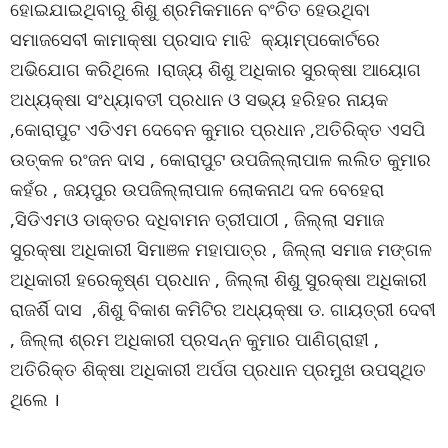
ହୋଇଯାଇଥିବାରୁ ଶିଶୁ ଶ୍ରମିକମାନେ ବଂଚିତ ହେଉଥିବା
ସମାଜସେବୀ କାମାକ୍ଷା ପ୍ରସାଦ ମାଝି କ୍ୟାମ୍ପକୋର୍ଟରେ
ଅଭିଯୋଗ କରିଥିଲେ ।ରାଜ୍ୟ ଶିଶୁ ଅଧିକାର ସୁରକ୍ଷା ଆୟୋଗ
ଅଧ୍ୟକ୍ଷା ସଂଧ୍ୟାବତୀ ପ୍ରଧାନ ଓ ସଭ୍ୟ ହରିହର ନାୟକ
,କୋରାପୁଟ ଏଡିଏମ ଦେବେନ କୁମାର ପ୍ରଧାନ ,ଅତିରିକ୍ତ ଏସପି
ଉତ୍କଳ ରଂଜନ ଦାସ , କୋରାପୁଟ ଉପଜିଲ୍ଲାପାଳ ଲଲିତ କୁମାର
କହଁର , ଜୟପୁର ଉପଜିଲ୍ଲାପାଳ ଲୋକନାଥ ଦଳ ବେହେରା
,ସିଡିଏମଓ ଡାକ୍ତର ଦଧିବାମନ ତ୍ରୀପାଠୀ , ଜିଲ୍ଲା ସମାଜ
ସୁରକ୍ଷା ଅଧିକାରୀ ସିମାଞଳ ମହାପାତ୍ର , ଜିଲ୍ଲା ସମାଜ ମଙ୍ଗଳ
ଅଧିକାରୀ ହରେକୃଷ୍ଣ ପ୍ରଧାନ , ଜିଲ୍ଲା ଶିଶୁ ସୁରକ୍ଷା ଅଧିକାରୀ
ରାଜର୍ଶି ଦାସ ,ଶିଶୁ ବିକାଶ କମିଟିର ଅଧ୍ୟକ୍ଷା ଡ. ଗାୟତ୍ରୀ ଦେବୀ
, ଜିଲ୍ଲା ଶ୍ରମ ଅଧିକାରୀ ପ୍ରସନ୍ନ କୁମାର ପାଣିଗ୍ରାହୀ ,
ଅତିରିକ୍ତ ଶିକ୍ଷା ଅଧିକାରୀ ଅର୍ପତା ପ୍ରଧାନ ପ୍ରମୁଖ ଉପସ୍ଥିତ
ଥିଲେ ।