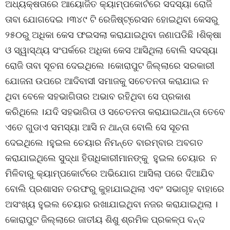
ଅଧ୍ୟକ୍ଷତାରେ ଆୟୋଜିତ କ୍ୟାମ୍ପକୋର୍ଟରେ ସଦସ୍ୟା ରୋଜି
ତାବା ଯୋଗଦେଇ ।୩୪୯ ଟି ରେଜିଷ୍ଟ୍ରେସନ ହୋଇଥିବା କେସରୁ
୨୫୦ରୁ ଅଧିକା କେସ ଫଇସଲା କରାଯାଇଥିବା ଜଣାପଡିଛି ।ଶିକ୍ଷା
ଓ ସ୍ୱାସ୍ଥ୍ୟ ସଂପର୍କରେ ଅଧିକା କେସ ଆସିଥିଲା ବୋଲି ସଦସ୍ୟା
ରୋଜି ତାବା ସୂଚନା ଦେଇଥିଲେ ।କୋରାପୁଟ ଜିଲ୍ଲାରେ ସରକାରୀ
ଯୋଜନା ଉପରେ ଆଦିବାସୀ ସମାଜକୁ ସଚେତନତା କରାଯାଇ ନ
ଥିବା ବେଳେ ସହଭାଗିତାର ଅଭାବ ରହିଥିବା ସେ ପ୍ରକାଶ
କରିଥିଲେ ।ଯଦି ସହଭାଗିତା ଓ ସଚେତନତା କରାଯାଇଥାନ୍ତା ତେବେ
ଏତେ ଗୁଡାଏ ସମସ୍ୟା ଆସି ନ ଥାନ୍ତା ବୋଲି ସେ ସୂଚନା
ଦେଇଥିଲେ ।ହୁଇଲ ଚେୟାର ନିମନ୍ତେ ବାରମ୍ବାର ଅବଗତ
କରାଯାଇଥିଲେ ସୁଦ୍ଧା ହିତାଧିକାରୀମାନଙ୍କୁ ହୁଇଲ ଚେୟାର ନ
ମିଳିବାରୁ କ୍ୟାମ୍ପକୋର୍ଟରେ ଅଭିଯୋଗ ଆସିଲା ପରେ ଦିଆଯିବ
ବୋଲି ପ୍ରଶାସନ ତରଫରୁ କୁହାଯାଇଥିଲା ଏବଂ ସଭାଗୃହ ବାହାରେ
ଅସଂଖ୍ୟ ହୁଇଲ ଚେୟାର ରଖାଯାଇଥିବା ନଜର କରାଯାଇଥିଲା ।
କୋରାପୁଟ ଜିଲ୍ଲାରେ ଜାତୀୟ ଶିଶୁ ଶ୍ରମିକ ପ୍ରକଳ୍ପ ବନ୍ଦ