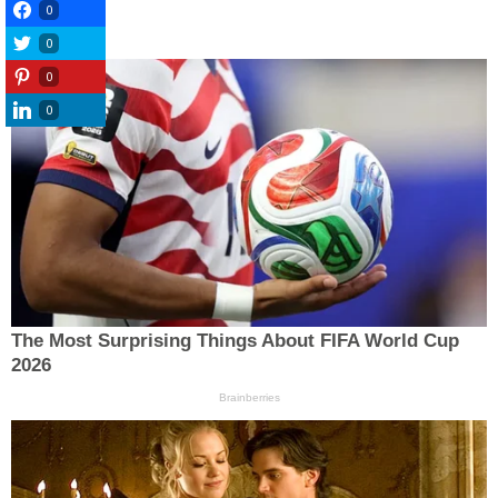
0
0
0
0