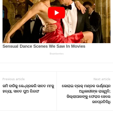
Previous article
Next article
ଜମି ବାଡିକୁ କେନ୍ଦ୍ରକରି ସାବତ ମା’କୁ
କୋରାଇ ବ୍ଲକ୍ ମଣ୍ଡଳ ଉର୍ଣ୍ଣୟନ
ହତ୍ୟା, ସାବତ ପୁଅ ଗିରଫ
ଅଧିକାରୀଙ୍କ ରାଜ୍ୱତି;
ଜିଲ୍ଲାପାଳଙ୍କୁ ଫେରାଦ ହେଲେ
ଜନପ୍ରତିନିଧି