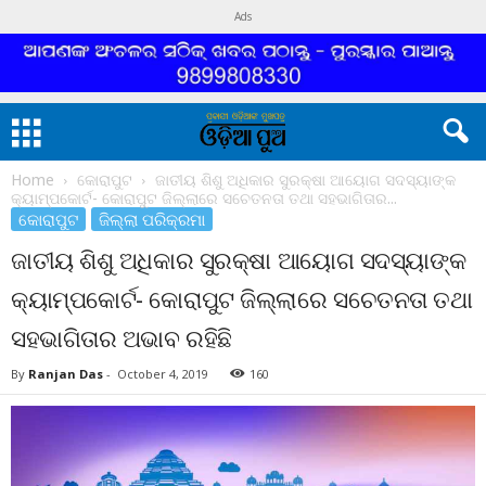
Ads
Home
କୋରାପୁଟ
ଜାତୀୟ ଶିଶୁ ଅଧିକାର ସୁରକ୍ଷା ଆୟୋଗ ସଦସ୍ୟାଙ୍କ
କ୍ୟାମ୍ପକୋର୍ଟ- କୋରାପୁଟ ଜିଲ୍ଲାରେ ସଚେତନତା ତଥା ସହଭାଗିତାର...
କୋରାପୁଟ
ଜିଲ୍ଲା ପରିକ୍ରମା
ଜାତୀୟ ଶିଶୁ ଅଧିକାର ସୁରକ୍ଷା ଆୟୋଗ ସଦସ୍ୟାଙ୍କ
କ୍ୟାମ୍ପକୋର୍ଟ- କୋରାପୁଟ ଜିଲ୍ଲାରେ ସଚେତନତା ତଥା
ସହଭାଗିତାର ଅଭାବ ରହିଛି
By
Ranjan Das
-
October 4, 2019
160