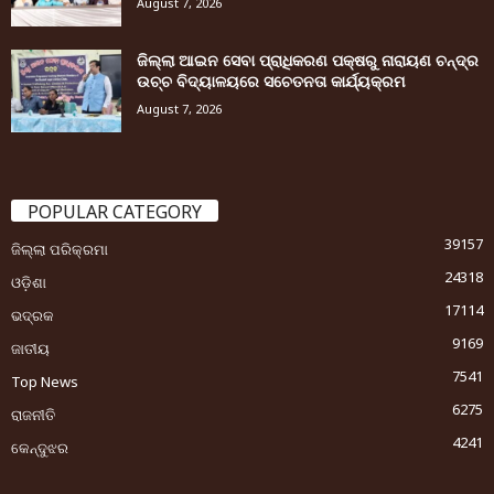
August 7, 2026
ଜିଲ୍ଲା ଆଇନ ସେବା ପ୍ରାଧିକରଣ ପକ୍ଷରୁ ନାରାୟଣ ଚନ୍ଦ୍ର
ଉଚ୍ଚ ବିଦ୍ୟାଳୟରେ ସଚେତନତା କାର୍ଯ୍ୟକ୍ରମ
August 7, 2026
POPULAR CATEGORY
39157
ଜିଲ୍ଲା ପରିକ୍ରମା
24318
ଓଡ଼ିଶା
17114
ଭଦ୍ରକ
9169
ଜାତୀୟ
7541
Top News
6275
ରାଜନୀତି
4241
କେନ୍ଦୁଝର