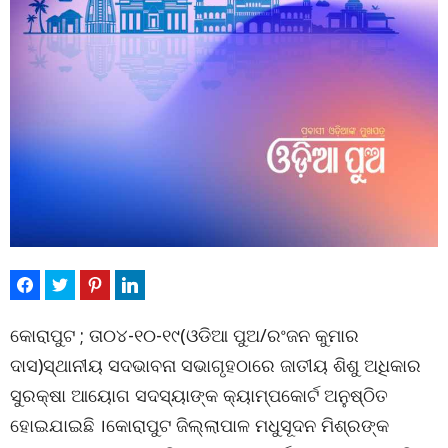
କୋରାପୁଟ ; ତା୦୪-୧୦-୧୯(ଓଡିଆ ପୁଅ/ରଂଜନ କୁମାର
ଦାସ)ସ୍ଥାନୀୟ ସଦଭାବନା ସଭାଗୃହଠାରେ ଜାତୀୟ ଶିଶୁ ଅଧିକାର
ସୁରକ୍ଷା ଆୟୋଗ ସଦସ୍ୟାଙ୍କ କ୍ୟାମ୍ପକୋର୍ଟ ଅନୁଷ୍ଠିତ
ହୋଇଯାଇଛି ।କୋରାପୁଟ ଜିଲ୍ଲାପାଳ ମଧୁସୂଦନ ମିଶ୍ରଙ୍କ