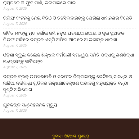
ରାସ୍ତାରେ ୩ ଫୁଟ ପାଣି, ଇଟାପାଳରେ ଘାଇ
August 7, 2026
ରିଲିଫ ବଂଟନକୁ ନେଇ ବିଡିଓ ଓ ତହସିଲଦାରଙ୍କୁ ଘେରିଲା ଧାମନଗର ବିଜେଡି
August 7, 2026
ଜୀବିତ ମା’ଙ୍କୁ ମୃତ ଦର୍ଶାଇ ଜମି ହଡ଼ପ ଘଟଣା,ଆରଆଇ ଓ ଦୁଇ ପୁଅଙ୍କ
ଗିରଫ ଦାବିରେ ଭଦ୍ରକ ଏସ୍‌ପି ଅଫିସ ଆଗରେ ଆଇଶାଙ୍କ ଧାରଣା
August 7, 2026
ଓଡ଼ିଶା ସ୍କୁଲ କଲେଜ ଶିକ୍ଷକ କର୍ମଚାରୀ ସମନ୍ୱୟ ସମିତି ପକ୍ଷରୁ ଗଣଶିକ୍ଷା
ମନ୍ତ୍ରୀଙ୍କୁ ଦାବିପତ୍ର
August 7, 2026
ଭଦ୍ରକ ବ୍ଲକ୍ ଉପସଭାପତି ଓ ସରପଂଚ ଜିଲାପାଳଙ୍କୁ ଭେଟିଲେ,ସାଳନ୍ଦୀ ଓ
ନାଳିଆ ନଦୀବନ୍ଧ ଗୁଡିକର ରକ୍ଷଣାବେକ୍ଷଣ ଅଭାବରୁ ମନୁଷ୍ୟକୃତ ବନ୍ୟା
ସୃଷ୍ଟି ଅଭିଯୋଗ
August 7, 2026
ଯୁବକଙ୍କ ସନ୍ଦେହଜନକ ମୃତ୍ୟୁ
August 7, 2026