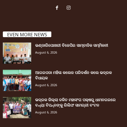
EVEN MORE NEWS
ଭଣ୍ଡାରିପୋଖରୀ ବିଜେପିର ସାମ୍ବାଦିକ ସମ୍ମିଳନୀ
August 6, 2026
ଆଗରପଡା ମହିଳା କଲେଜ ପରିଦର୍ଶନ କଲେ ଭଦ୍ରକ
ବିଧାୟକ
August 6, 2026
ଭଦ୍ରକ ଜିଲ୍ଲା ଦଳିତ ମହାସଂଘ ପକ୍ଷରୁ ଧାମନଗରରେ
ବନ୍ୟା ବିପନ୍ନଙ୍କୁ ରିଲିଫ ସାମଗ୍ରୀ ବଂଟନ
August 6, 2026