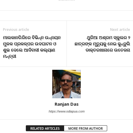
Previous article
Next article
ମାଲକାନଗିରିରେ ବିଭିନ୍ନ ଉନ୍ନୟନ
ଥୁରିଆ ଅଶ୍ରମ ସ୍କୁଲର ୨
ମୁଳକ ପ୍ରକଳ୍ପର ଉଦଘାଟନ ଓ
ଛାତ୍ରଙ୍କ ମୃତ୍ୟୁକୁ ନେଇ କୁନ୍ଦୁଲି
ଶୁଭ ଦେଲେ ଆଦିବାସୀ କଲ୍ୟାଣ
ଡାକ୍ତରଖାନାରେ ଉତେଜନା
ମନ୍ତ୍ରୀ
Ranjan Das
https://www.odiapua.com
RELATED ARTICLES
MORE FROM AUTHOR