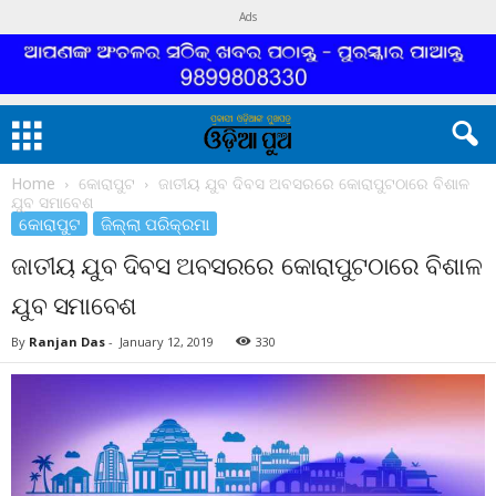
Ads
Home
କୋରାପୁଟ
ଜାତୀୟ ଯୁବ ଦିବସ ଅବସରରେ କୋରାପୁଟଠାରେ ବିଶାଳ
ଯୁବ ସମାବେଶ
କୋରାପୁଟ
ଜିଲ୍ଲା ପରିକ୍ରମା
ଜାତୀୟ ଯୁବ ଦିବସ ଅବସରରେ କୋରାପୁଟଠାରେ ବିଶାଳ
ଯୁବ ସମାବେଶ
By
Ranjan Das
-
January 12, 2019
330