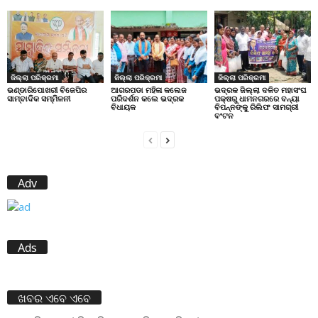
ଜିଲ୍ଲା ପରିକ୍ରମା
ଜିଲ୍ଲା ପରିକ୍ରମା
ଜିଲ୍ଲା ପରିକ୍ରମା
ଭଣ୍ଡାରିପୋଖରୀ ବିଜେପିର
ଆଗରପଡା ମହିଳା କଲେଜ
ଭଦ୍ରକ ଜିଲ୍ଲା ଦଳିତ ମହାସଂଘ
ସାମ୍ବାଦିକ ସମ୍ମିଳନୀ
ପରିଦର୍ଶନ କଲେ ଭଦ୍ରକ
ପକ୍ଷରୁ ଧାମନଗରରେ ବନ୍ୟା
ବିଧାୟକ
ବିପନ୍ନଙ୍କୁ ରିଲିଫ ସାମଗ୍ରୀ
ବଂଟନ
Adv
Ads
ଖବର ଏବେ ଏବେ