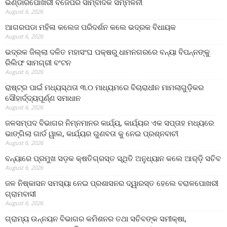
ଭଣ୍ଡାରିପୋଖରୀ ବିଜେପିର ସାମ୍ବାଦିକ ସମ୍ମିଳନୀ
August 6, 2026
ଆଗରପଡା ମହିଳା କଲେଜ ପରିଦର୍ଶନ କଲେ ଭଦ୍ରକ ବିଧାୟକ
August 6, 2026
ଭଦ୍ରକ ଜିଲ୍ଲା ଦଳିତ ମହାସଂଘ ପକ୍ଷରୁ ଧାମନଗରରେ ବନ୍ୟା ବିପନ୍ନଙ୍କୁ
ରିଲିଫ ସାମଗ୍ରୀ ବଂଟନ
August 6, 2026
ରାଷ୍ଟ୍ର ପାଇଁ ମଧ୍ୟସ୍ଥତା ୩.୦ ମାଧ୍ୟମରେ ବିଚାରାଧୀନ ମାମଲାଗୁଡ଼ିକର
ସୌହାର୍ଦ୍ଦ୍ୟପୂର୍ଣ୍ଣ ସମାଧାନ
August 6, 2026
ଜଳସମ୍ପଦ ବିଭାଗର ନିମ୍ନମାନର କାର୍ଯ୍ୟ, କାର୍ଯ୍ୟର ଏକ ସପ୍ତାହ ମଧ୍ୟରେ
ଭାଙ୍ଗିଲା ଗାର୍ଡ ୱାଲ, କାର୍ଯ୍ୟର ଗୁଣବତା କୁ ନେଇ ପ୍ରଶ୍ନବାଚୀ
August 6, 2026
ବନ୍ୟାରେ ପ୍ରମୁଖ ସଡ଼କ କ୍ଷତିଗ୍ରସ୍ତ ସ୍ଥିତି ଅନୁଧ୍ୟାନ କଲେ ଆର୍‌ଡ଼ି ସଚିବ
August 6, 2026
ଜଳ ନିଷ୍କାସନ ସମସ୍ୟା ନେଇ ପ୍ରଶାସନର ଦ୍ୱାରସ୍ତ ହେଲେ ବରାଳପୋଖରୀ
ଗ୍ରାମବାସୀ
August 6, 2026
ଗ୍ରାମ୍ୟ ଉନ୍ନୟନ ବିଭାଗର କମିଶନର ତଥା ସଚିବଙ୍କ ସମୀକ୍ଷା,