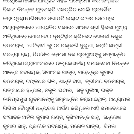
କରିଥିଲେ।ଶୋଭାଯାତ୍ରାଟି ସହର ପରିକ୍ରମା କରି ଜିଲ୍ଲାର
ବିକାଶ ନିମନ୍ତେ ଯୁବଶକ୍ତି ଏକତ୍ରିତ ବୋଲି ପ୍ରଦର୍ଶିତ
କରାଇଥିଲା।ପରିଷଦର ସଭାପତି ଲଲାଟ ରଂଜନ ସେଠୀଙ୍କ
ଅଧ୍ୟକ୍ଷତାରେ ଆୟୋଜିତ ସଭାରେ ସାଂସଦ ଶ୍ରୀ ହିକକା ମୁଖ୍ୟ
ଅତିଥିଭାବେ ଯୋଗଦେଇ ଦୃଷ୍ଟିହୀନ କ୍ରିକେଟ ଖେଳାଳୀ ନକୁଳ
ବଡନାୟକ, ଆଦିବାସୀ କୁଇନ ପଲ୍ଲଭି ଦୁରୁଆ, କରାଟି ଛାତ୍ରୀ
ସରନ୍ୟା ରାୟ, ପିଡାସିଲ ଢେମସା ଦଳ ପ୍ରମୁଖଙ୍କୁ ସମ୍ମାନ୍ନିତ
କରିଥିଲେ।ଗ୍ରାମାଂଚଳରେ ଉଲ୍ଲେଖନୀୟ ସମାଜସେବା ନିମନ୍ତେ
ଆନନ୍ଦ ବଦନାୟକ, ସିମାଂଚଳ ପାତ୍ର, ମହେନ୍ଦ୍ର କୁମାର
ବଡନାୟକ, ଟଙ୍କଧର ଖିଲ, ଶାନ୍ତି ଦାସ, ତ୍ରୀନାଥ ବଡନାୟକ,
ଗଙ୍ଗାଧର ହନ୍ତାଲ, ନକୁଲ ଘଟାଲ, ସନୁ ପୁକିଆ, ଭକ୍ତ
ଜାନିପ୍ରମୁଖ ଯୁବମାନଙ୍କୁ ସମ୍ମାନ୍ନିତ କରାଯାଇଥିଲା।ଅଧ୍ୟାପକ
ଗିରିଜା ଚୈାଧୁରୀ ଧନ୍ୟବାଦ ଅର୍ପଣ କରିଥିଲେ।ଏହି ସମାବେଶରେ
ସଂପାଦକ ଅନିଲ କୁମାର ଗଣ୍ଡ, ନୃସିଂହାନନ୍ଦ ସାହୁ, ସନ୍ତୋଷ
କୁମାର ସାହୁ, ପ୍ରତୀକ ପଟନାୟକ, ମନୋଜ ପାତ୍ର, ବିମଲ