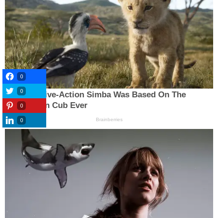
0
0
0
0