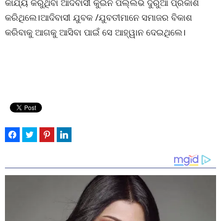
କାର୍ଯ୍ୟ କରୁଥିବା ଆଦିବାସୀ କୁଇନ ପଲ୍ଲଭି ଦୁରୁଆ ପ୍ରକାଶ
କରିଥିଲେ।ଆଦିବାସୀ ଯୁବକ /ଯୁବତୀମାନେ ସମାଜର ବିକାଶ
କରିବାକୁ ଆଗକୁ ଆସିବା ପାଇଁ ସେ ଆହ୍ୱାନ ଦେଇଥିଲେ।