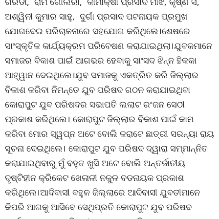
ଗରଡା, ରାମ ଗୋଲରୀ, କାମାକ୍ଷା ପ୍ରସାଦ ମାଝି, କୃଷ୍ଣ ସଁ,
ଅଶ୍ୱିନୀ କୁମାର ସାହୁ, ଦୁର୍ଗା ପ୍ରସାଦ ପଟନାୟକ ପ୍ରମୁଖ
ଯୋଗଦେଇ ପରିଚାଳନାରେ ସହଯୋଗ କରିଥିଲେ।ଶେଷରେ
ସାଂସ୍କୃତିକ କାର୍ଯ୍ୟକ୍ରମ ପରିବେଷଣ କରାଯାଇଥିଲା।ଯୁବକମାନେ
ସମାଜର ବିକାଶ ପାଇଁ ଆଗଭର ହେବାକୁ ସାଂସଦ ଝିନ୍ନ ହିକକା
ଆହ୍ୱାନ ଦେଇଥିଲେ।ଯୁବ ସମାଜକୁ ଏକତ୍ରିତ କରି ଜିଲ୍ଲାର
ବିକାଶ କରିବା ନିମନ୍ତେ ଯୁବ ପରିଷଦ ଗଠନ କରାଯାଇଥିବା
କୋରାପୁଟ ଯୁବ ପରିଷଦର ସଭାପତି ଲଲାଟ ରଂଜନ ସେଠୀ
ପ୍ରକାଶ କରିଥିଲେ। କୋରାପୁଟ ଜିଲ୍ଲାର ବିକାଶ ପାଇଁ କାମ
କରିବା ମୋର ସ୍ୱପ୍ନ ଅଟେ ବୋଲି କରାଟେ ଛାତ୍ରୀ ସରନ୍ୟା ରାୟ
ସୂଚନା ଦେଇଥିଲେ। କୋରାପୁଟ ଯୁବ ପରିଷଦ ଦ୍ୱାରା ସମ୍ମାନ୍ନିତ
କରାଯାଇଥିବାରୁ ମୁଁ ବହୁତ ଖୁସି ଅଟେ ବୋଲି ଅନ୍ତର୍ଜାତୀୟ
ଦୃଷ୍ଟିହୀନ କ୍ରିକେଟ ଖେଳାଳୀ ନକୁଳ ବଡନାୟକ ପ୍ରକାଶ
କରିଥିଲେ।ଆଦିବାସୀ ବହୁଳ ଜିଲ୍ଲାରେ ଆଦିବାସୀ ଯୁବତୀମାନେ
କିପରି ଆଗକୁ ଆସିବେ ସେଥିପ୍ରତି କୋରାପୁଟ ଯୁବ ପରିଷଦ