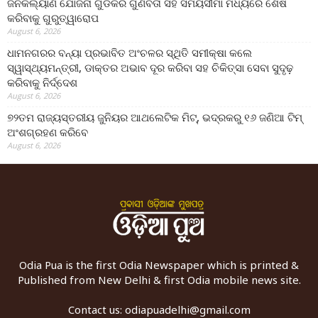
ଜନକଲ୍ୟାଣ ଯୋଜନା ଗୁଡିକର ଗୁଣବତା ସହ ସମୟସୀମା ମଧ୍ୟରେ ଶେଷ
କରିବାକୁ ଗୁରୁତ୍ୱାରୋପ
August 6, 2026
ଧାମନଗରର ବନ୍ୟା ପ୍ରଭାବିତ ଅଂଚଳର ସ୍ଥିତି ସମୀକ୍ଷା କଲେ
ସ୍ୱାସ୍ଥ୍ୟମନ୍ତ୍ରୀ, ଡାକ୍ତର ଅଭାବ ଦୂର କରିବା ସହ ଚିକିତ୍ସା ସେବା ସୁଦୃଢ଼
କରିବାକୁ ନିର୍ଦ୍ଦେଶ
August 6, 2026
୭୨ତମ ରାଜ୍ୟସ୍ତରୀୟ ଜୁନିୟର ଆଥଲେଟିକ ମିଟ୍‌, ଭଦ୍ରକରୁ ୧୬ ଜଣିଆ ଟିମ୍
ଅଂଶଗ୍ରହଣ କରିବେ
August 6, 2026
Odia Pua is the first Odia Newspaper which is printed &
Published from New Delhi & first Odia mobile news site.
Contact us:
odiapuadelhi@gmail.com