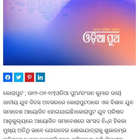
କୋରାପୁଟ ; ତା୧୨-୦୧-୧୯(ଓଡିଆ ପୁଅ/ରଂଜନ କୁମାର ଦାସ)
ଜାତୀୟ ଯୁବ ଦିବସ ଅବସରରେ କୋରାପୁଟଠାରେ ଏକ ବିଶାଳ ଯୁବ
ସମାବେଶ ଆୟୋଜିତ ହୋଇଯାଇଛି।କୋରାପୁଟ ଯୁବ ପରିଷଦ
ଆନୁକୁଲ୍ୟରେ ଆୟୋଜିତ ସମାବେଶରେ ସାଂସଦ ଝିନ୍ନ ହିକକା
ମୁଖ୍ୟ ଅତିଥି ଭାବେ ଯୋଗଦେଇ ଶୋଭାଯାତ୍ରାକୁ ଶୁଭାରମ୍ଭ