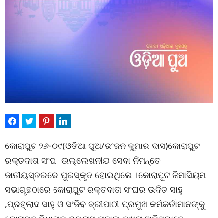
କୋରାପୁଟ ୨୬-୦୯(ଓଡିଆ ପୁଅ/ରଂଜନ କୁମାର ଦାସ)କୋରାପୁଟ
ରକ୍ତଦାତା ସଂଘ ଉଲ୍ଲେଖନୀୟ ସେବା ନିମନ୍ତେ
ଜାତୀୟସ୍ତରରେ ପୁରସ୍କୃତ ହୋଇଥିଲେ ।କୋରାପୁଟ ଜିମାସିୟମ
ସଭାଗୃହଠାରେ କୋରାପୁଟ ରକ୍ତଦାତା ସଂଘର ଉଦିତ ସାହୁ
,ପ୍ରହ୍ଲାଦ ସାହୁ ଓ ସଂଜିବ ତ୍ରୀପାଠୀ ପ୍ରମୁଖ କର୍ମକର୍ତାମାନଙ୍କୁ