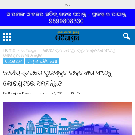
Ads
Home
କୋରାପୁଟ
ଜାତୀୟସ୍ତରରେ ପୁରସ୍କୃତ ରକ୍ତଦାତା ସଂଘକୁ
କୋରାପୁଟରେ ସମ୍ବର୍ନ୍ଧିତ
କୋରାପୁଟ
ଜିଲ୍ଲା ପରିକ୍ରମା
ଜାତୀୟସ୍ତରରେ ପୁରସ୍କୃତ ରକ୍ତଦାତା ସଂଘକୁ
କୋରାପୁଟରେ ସମ୍ବର୍ନ୍ଧିତ
By
Ranjan Das
-
September 26, 2019
75