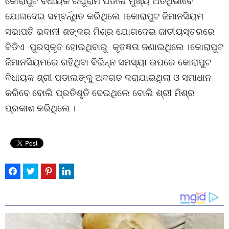
କୋରାପୁଟ ବିଧାୟକ ରଘୁରାମ ପଡାଲ ମୁଖ୍ୟ ଅତିଥିଭାବେ
ଯୋଗଦେଇ ସମ୍ବର୍ନ୍ଧିତ କରିଥିଲେ ।କୋରାପୁଟ ଜିମାନସିୟମ
ସଭାପତି ଭବାନୀ ଶଙ୍କର ମିଶ୍ର ଯୋଗଦେଇ ଜାତୀୟସ୍ତରରେ
ବିଡିଏ ପୁରସ୍କୃତ ହୋଇଥିବାରୁ କୃତଜ୍ଞତା ଜଣାଇଥିଲେ ।କୋରାପୁଟ
ଜିମାନସିୟମରେ ରହିଥିବା ବିଭିନ୍ନ ସମସ୍ୟା ଉପରେ କୋରାପୁଟ
ବିଧାୟକ ଶ୍ରୀ ପଡାଲଙ୍କୁ ଅବଗତ କରାଯାଇଥିଲା ଓ ସମାଧାନ
କରିବେ ବୋଲି ପ୍ରତିଶୃତି ଦେଇଥିଲେ ବୋଲି ଶ୍ରୀ ମିଶ୍ର
ପ୍ରକାଶ କରିଥିଲେ ।