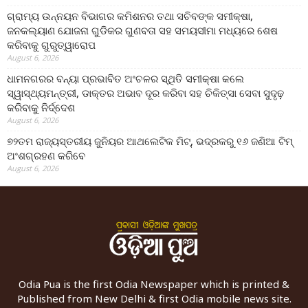
ଗ୍ରାମ୍ୟ ଉନ୍ନୟନ ବିଭାଗର କମିଶନର ତଥା ସଚିବଙ୍କ ସମୀକ୍ଷା,
ଜନକଲ୍ୟାଣ ଯୋଜନା ଗୁଡିକର ଗୁଣବତା ସହ ସମୟସୀମା ମଧ୍ୟରେ ଶେଷ
କରିବାକୁ ଗୁରୁତ୍ୱାରୋପ
August 6, 2026
ଧାମନଗରର ବନ୍ୟା ପ୍ରଭାବିତ ଅଂଚଳର ସ୍ଥିତି ସମୀକ୍ଷା କଲେ
ସ୍ୱାସ୍ଥ୍ୟମନ୍ତ୍ରୀ, ଡାକ୍ତର ଅଭାବ ଦୂର କରିବା ସହ ଚିକିତ୍ସା ସେବା ସୁଦୃଢ଼
କରିବାକୁ ନିର୍ଦ୍ଦେଶ
August 6, 2026
୭୨ତମ ରାଜ୍ୟସ୍ତରୀୟ ଜୁନିୟର ଆଥଲେଟିକ ମିଟ୍‌, ଭଦ୍ରକରୁ ୧୬ ଜଣିଆ ଟିମ୍
ଅଂଶଗ୍ରହଣ କରିବେ
August 6, 2026
Odia Pua is the first Odia Newspaper which is printed &
Published from New Delhi & first Odia mobile news site.