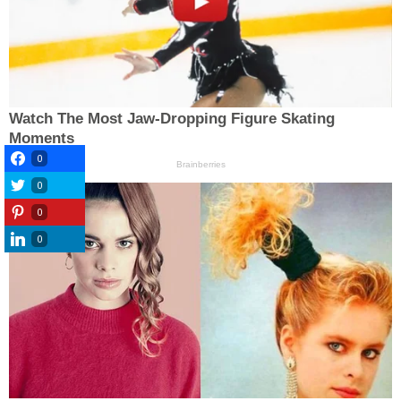
0
0
0
0