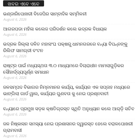
ଖବର ଏବେ ଏବେ
ଭଣ୍ଡାରିପୋଖରୀ ବିଜେପିର ସାମ୍ବାଦିକ ସମ୍ମିଳନୀ
August 6, 2026
ଆଗରପଡା ମହିଳା କଲେଜ ପରିଦର୍ଶନ କଲେ ଭଦ୍ରକ ବିଧାୟକ
August 6, 2026
ଭଦ୍ରକ ଜିଲ୍ଲା ଦଳିତ ମହାସଂଘ ପକ୍ଷରୁ ଧାମନଗରରେ ବନ୍ୟା ବିପନ୍ନଙ୍କୁ
ରିଲିଫ ସାମଗ୍ରୀ ବଂଟନ
August 6, 2026
ରାଷ୍ଟ୍ର ପାଇଁ ମଧ୍ୟସ୍ଥତା ୩.୦ ମାଧ୍ୟମରେ ବିଚାରାଧୀନ ମାମଲାଗୁଡ଼ିକର
ସୌହାର୍ଦ୍ଦ୍ୟପୂର୍ଣ୍ଣ ସମାଧାନ
August 6, 2026
ଜଳସମ୍ପଦ ବିଭାଗର ନିମ୍ନମାନର କାର୍ଯ୍ୟ, କାର୍ଯ୍ୟର ଏକ ସପ୍ତାହ ମଧ୍ୟରେ
ଭାଙ୍ଗିଲା ଗାର୍ଡ ୱାଲ, କାର୍ଯ୍ୟର ଗୁଣବତା କୁ ନେଇ ପ୍ରଶ୍ନବାଚୀ
August 6, 2026
ବନ୍ୟାରେ ପ୍ରମୁଖ ସଡ଼କ କ୍ଷତିଗ୍ରସ୍ତ ସ୍ଥିତି ଅନୁଧ୍ୟାନ କଲେ ଆର୍‌ଡ଼ି ସଚିବ
August 6, 2026
ଜଳ ନିଷ୍କାସନ ସମସ୍ୟା ନେଇ ପ୍ରଶାସନର ଦ୍ୱାରସ୍ତ ହେଲେ ବରାଳପୋଖରୀ
ଗ୍ରାମବାସୀ
August 6, 2026