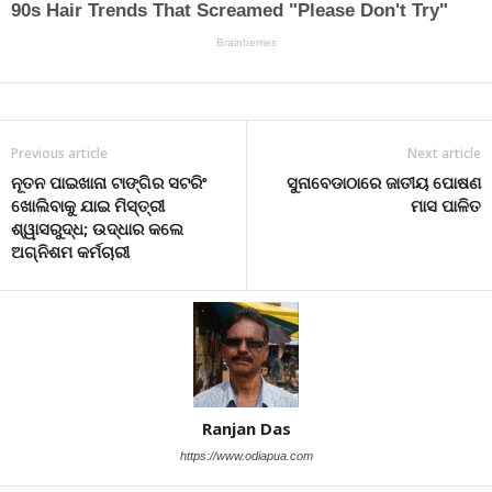
Previous article
Next article
ନୂତନ ପାଇଖାନା ଟାଙ୍ଗିର ସଟରିଂ
ସୁନାବେଡାଠାରେ ଜାତୀୟ ପୋଷଣ
ଖୋଲିବାକୁ ଯାଇ ମିସ୍ତ୍ରୀ
ମାସ ପାଳିତ
ଶ୍ୱାସରୁଦ୍ଧ; ଉଦ୍ଧାର କଲେ
ଅଗ୍ନିଶମ କର୍ମଚାରୀ
Ranjan Das
https://www.odiapua.com