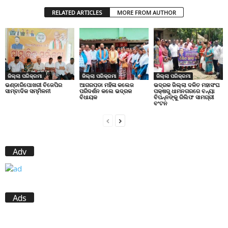
RELATED ARTICLES
MORE FROM AUTHOR
ଜିଲ୍ଲା ପରିକ୍ରମା
ଜିଲ୍ଲା ପରିକ୍ରମା
ଜିଲ୍ଲା ପରିକ୍ରମା
ଭଣ୍ଡାରିପୋଖରୀ ବିଜେପିର
ଆଗରପଡା ମହିଳା କଲେଜ
ଭଦ୍ରକ ଜିଲ୍ଲା ଦଳିତ ମହାସଂଘ
ସାମ୍ବାଦିକ ସମ୍ମିଳନୀ
ପରିଦର୍ଶନ କଲେ ଭଦ୍ରକ
ପକ୍ଷରୁ ଧାମନଗରରେ ବନ୍ୟା
ବିଧାୟକ
ବିପନ୍ନଙ୍କୁ ରିଲିଫ ସାମଗ୍ରୀ
ବଂଟନ
Adv
Ads