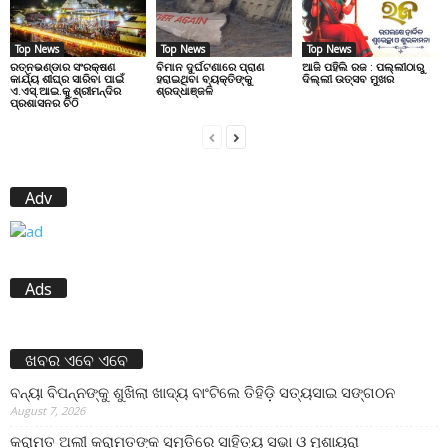
Top News
Top News
Top News
ରତ୍ନଭଣ୍ଡାର ସଂରକ୍ଷଣ
ବିମାନ ଦୁର୍ଘଟଣାରେ ପ୍ରାଣ
ଆଜି ପହିଲି ରଜ : ପଲ୍ଲୀଠାରୁ
କାର୍ଯ୍ୟ ଶୀଘ୍ର ସାରିବା ପାଇଁ
ହରାଇଥିବା ବ୍ୟକ୍ତିଙ୍କୁ
ଦିଲ୍ଲୀ ଉତ୍ସବ ମୁଖର
ଏ.ଏସ୍.ଆଇ.କୁ ଶ୍ରୀମନ୍ଦିର
ଶ୍ରଦ୍ଧାଞ୍ଜଳି
ପ୍ରଶାସନର ଚିଠି
Adv
Ads
ଖବର ଏବେ ଏବେ
ବନ୍ୟା ବିପନ୍ନଙ୍କୁ ଶୁଖିଲା ଖାଦ୍ୟ ବାଂଟିଲେ ତିହିଡି଼ ସତ୍ୟସାଇ ସଙ୍ଗଠନ
August 7, 2026
କରାମତ ଅଲୀ କରାମତଙ୍କ ସ୍ମୃତିରେ ସାହିତ୍ୟ ସଭା ଓ ମୁଶାୟରା