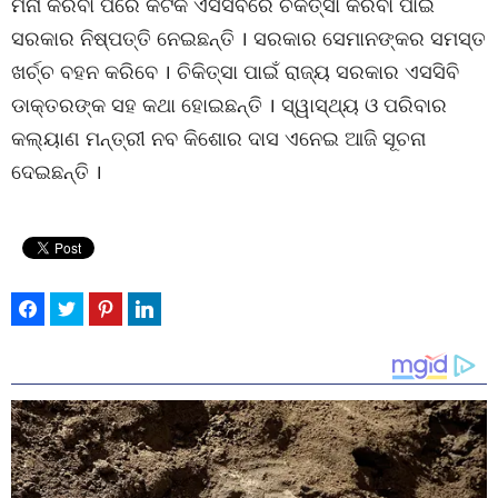
ମନା କରିବା ପରେ କଟକ ଏସସିବିରେ ଚିକିତ୍ସା କରବିା ପାଇଁ
ସରକାର ନିଷ୍ପତ୍ତି ନେଇଛନ୍ତି । ସରକାର ସେମାନଙ୍କର ସମସ୍ତ
ଖର୍ଚ୍ଚ ବହନ କରିବେ । ଚିକିତ୍ସା ପାଇଁ ରାଜ୍ୟ ସରକାର ଏସସିବି
ଡାକ୍ତରଙ୍କ ସହ କଥା ହୋଇଛନ୍ତି । ସ୍ୱାସ୍ଥ୍ୟ ଓ ପରିବାର
କଲ୍ୟାଣ ମନ୍ତ୍ରୀ ନବ କିଶୋର ଦାସ ଏନେଇ ଆଜି ସୂଚନା
ଦେଇଛନ୍ତି ।