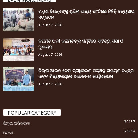
ବନ୍ୟା ବିପନ୍ନଙ୍କୁ ଶୁଖିଲା ଖାଦ୍ୟ ବାଂଟିଲେ ତିହିଡି଼ ସତ୍ୟସାଇ
ସଙ୍ଗଠନ
August 7, 2026
କରାମତ ଅଲୀ କରାମତଙ୍କ ସ୍ମୃତିରେ ସାହିତ୍ୟ ସଭା ଓ
ମୁଶାୟରା
August 7, 2026
ଜିଲ୍ଲା ଆଇନ ସେବା ପ୍ରାଧିକରଣ ପକ୍ଷରୁ ନାରାୟଣ ଚନ୍ଦ୍ର
ଉଚ୍ଚ ବିଦ୍ୟାଳୟରେ ସଚେତନତା କାର୍ଯ୍ୟକ୍ରମ
August 7, 2026
POPULAR CATEGORY
39157
ଜିଲ୍ଲା ପରିକ୍ରମା
24318
ଓଡ଼ିଶା