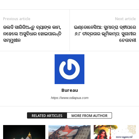
Previous article
Next article
ଜଲଦି ସାରିଦିଅନ୍ତୁ ବ୍ୟାଙ୍କ କାମ,
ଇଣ୍ଡୋନେସିଆ: ସୁମାତ୍ରା ଦ୍ଵୀପରେ
ନହେଲେ ଅସୁବିଧାର ହୋଇପାରନ୍ତି
୬.୮ ତୀବ୍ରତାର ଭୂମିକମ୍ପ: ସୁନାମୀର
ସମ୍ମୁଖୀନ
ଚେତାବନୀ
Bureau
https://www.odiapua.com
RELATED ARTICLES
MORE FROM AUTHOR