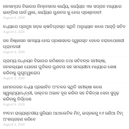
ଜଳସମ୍ପଦ ବିଭାଗର ନିମ୍ନମାନର କାର୍ଯ୍ୟ, କାର୍ଯ୍ୟର ଏକ ସପ୍ତାହ ମଧ୍ୟରେ
ଭାଙ୍ଗିଲା ଗାର୍ଡ ୱାଲ, କାର୍ଯ୍ୟର ଗୁଣବତା କୁ ନେଇ ପ୍ରଶ୍ନବାଚୀ
August 6, 2026
ବନ୍ୟାରେ ପ୍ରମୁଖ ସଡ଼କ କ୍ଷତିଗ୍ରସ୍ତ ସ୍ଥିତି ଅନୁଧ୍ୟାନ କଲେ ଆର୍‌ଡ଼ି ସଚିବ
August 6, 2026
ଜଳ ନିଷ୍କାସନ ସମସ୍ୟା ନେଇ ପ୍ରଶାସନର ଦ୍ୱାରସ୍ତ ହେଲେ ବରାଳପୋଖରୀ
ଗ୍ରାମବାସୀ
August 6, 2026
ଗ୍ରାମ୍ୟ ଉନ୍ନୟନ ବିଭାଗର କମିଶନର ତଥା ସଚିବଙ୍କ ସମୀକ୍ଷା,
ଜନକଲ୍ୟାଣ ଯୋଜନା ଗୁଡିକର ଗୁଣବତା ସହ ସମୟସୀମା ମଧ୍ୟରେ ଶେଷ
କରିବାକୁ ଗୁରୁତ୍ୱାରୋପ
August 6, 2026
ଧାମନଗରର ବନ୍ୟା ପ୍ରଭାବିତ ଅଂଚଳର ସ୍ଥିତି ସମୀକ୍ଷା କଲେ
ସ୍ୱାସ୍ଥ୍ୟମନ୍ତ୍ରୀ, ଡାକ୍ତର ଅଭାବ ଦୂର କରିବା ସହ ଚିକିତ୍ସା ସେବା ସୁଦୃଢ଼
କରିବାକୁ ନିର୍ଦ୍ଦେଶ
August 6, 2026
୭୨ତମ ରାଜ୍ୟସ୍ତରୀୟ ଜୁନିୟର ଆଥଲେଟିକ ମିଟ୍‌, ଭଦ୍ରକରୁ ୧୬ ଜଣିଆ ଟିମ୍
ଅଂଶଗ୍ରହଣ କରିବେ
August 6, 2026