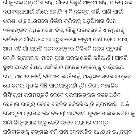
ଗାଁକୁ ଭଲରାସ୍ତାଟିଏ ନାହିଁ, ଗାଁରେ ବିଜୁଳି ଆଲୁଅ ନାହିଁ, ପାନିୟ ଜଳ
ବ୍ୟବସ୍ଥାପାଇଁ ଗାଁରେ ଗୋଟି ଏ ବି ନଳକୂପ ନାହିଁ, ପାଣି ପାଇଁ
ଝରଣା ଓ ଚୁଆଉପରେ ନିର୍ଭର କରିବାକୁ ପଡୁଛି।ଖରା ଦିନେ
ଜଳସଙ୍କଟ ଅଧିକ ଦେଖା ଦିଏ, ଗାଁକୁ ଭଲରାସ୍ତାଟିଏ ନଥିବାରୁ
ବର୍ଷାଦିନେ ଗାଁଭିତରେ ଆଣ୍ଠୁଏଲେଖା କାଦୁଅ ପାଣି ହୋଇ ଯାଏ,
ଆମ ଏହି ଗାଁ ପ୍ରତି ସରକାରଙ୍କର ଟିକିଏବି ନଜର ପଡୁନାହିଁ
ବୋଲି ଗ୍ରାମବାସୀ ମାନେ ଦୁଃଖ ପ୍ରକାଶକରି କହିଛନ୍ତି। ଆହୁରି
ଦୁଃଖ ଦାୟକ ବିଷୟ ସେହିଗାଁର ଅନେକ ଲୋକଙ୍କୁ ବାର୍ଦ୍ଦକ୍ୟ
ଭତା, ଆଧାର କାର୍ଡ, ବିପିଏଲ କାର୍ଡ ନାହିଁ, ଅନ୍ୟାନ ସରକାରଙ୍କର
ଯୋଜନାର ସୁଫଳ କିଛି ପାଇପାରୁନାହାଁନ୍ତି। ଚିରଅବହେଳିତ
ଗିସିଂଗୁଡା ଗ୍ରାମପ୍ରତି କେବେ ସରକାରଙ୍କର ନଜରପଡିବ
ସେଗାଁର ଭାଗ୍ୟ କେବେ ବଦଳିବ ଚାହିଁବସିଛନ୍ତି ଗ୍ରାମବାସି। ଆଜି
ଗିସିଂଗୁଡା ଗ୍ରାମର କିଛି ଦିଦାୟୀ ଆଦିବାସୀ ଯୁବକ ମାଲକାନଗିରି କୁ
ଆସି ଜିଲ୍ଲାପାଳ ଙ୍କୁ ଭେଟି ଉକ୍ତ ଗ୍ରାମର ସମସ୍ତ
ପରିବାରଙ୍କୁ ଜଙ୍ଗଲ ଜମି ପଟା ଦେବାସହିତ ଅନ୍ୟାନ ଉନ୍ନୟନ