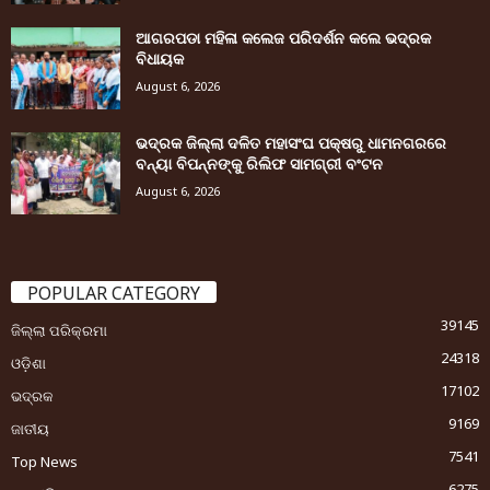
ଆଗରପଡା ମହିଳା କଲେଜ ପରିଦର୍ଶନ କଲେ ଭଦ୍ରକ
ବିଧାୟକ
August 6, 2026
ଭଦ୍ରକ ଜିଲ୍ଲା ଦଳିତ ମହାସଂଘ ପକ୍ଷରୁ ଧାମନଗରରେ
ବନ୍ୟା ବିପନ୍ନଙ୍କୁ ରିଲିଫ ସାମଗ୍ରୀ ବଂଟନ
August 6, 2026
POPULAR CATEGORY
39145
ଜିଲ୍ଲା ପରିକ୍ରମା
24318
ଓଡ଼ିଶା
17102
ଭଦ୍ରକ
9169
ଜାତୀୟ
7541
Top News
6275