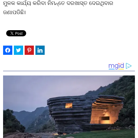
ମୁଳକ କାର୍ଯ୍ୟ କରିବା ନିମନ୍ତେ ଦରଖାସ୍ତ ଦେଇଥିବାର
ଜଣାପଡିଛି।