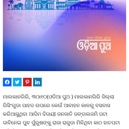
ମାଲକାନଗିରି, ୩୦ା୧୦(ଓଡିଆ ପୁଅ ) ମାଲକାନଗିରି ଜିଲ୍ଲା
ଗିସିଂଗୁଡା ପାହଡ ଉପରେ କେଉଁ ଆବାହନ କାଳରୁ ବସବାସ
କରିଆସୁଥିବା ଆଦିମ ଦିଦାୟୀ ଜନଜାତି ଜଙ୍ଗଲଜମି ପଟା
ଦାବିନେଇ ପୁବ ର୍ପୁରୁଷଙ୍କୁ ରାଜା ରାଜୁଡା ମିଳିଥିବା କାଠ ହାତପଟା