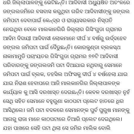
ଧରି ଜିଲ୍ଲାପାଳଙ୍କୁ ଭେଟିଛନ୍ତି। ଆଦିବାସୀ ଅଧ୍ୟୁଷିତ ଅଚଂଳରେ
ଜଙ୍ଗଲଜମିରେ ବସବାସ କରୁଥିବା ଗରିବ ଆଦିବାସୀଙ୍କୁ ଜଙ୍ଗଲ
ଜମିପଟା ଦେବାପାଇଁ କେନ୍ଦ୍ର ଓ ରାଜ୍ୟସରକାର ନିସ୍ପତି
ନେଇଥିବା ବେଳେ ମାଲକାନଗିରି ଜିଲ୍ଲାର ଗିସିଂଗୁଡା ଗ୍ରାମର
ଆଦିମ ଦିଦାୟୀ ଆଦିବାସୀ ଲୋକମାନେ ଦୀର୍ଘ ୪ ବର୍ଷରୁ ଉର୍ଦ୍ଦହେବ
ଜଙ୍ଗଲ ଜମିପଟା ପାଇଁ ଦୈଡୁଛନ୍ତି। କୋରକୁଣ୍ଡା ବ୍ଲକସ୍ଥ
ନାକାମାମୁଡି ପଚାଂୟତର ଗିସିଂଗୁଡା ଗ୍ରାମର ୭୭ଟି ଆଦିବାସୀ
ପରିବାରଙ୍କୁ ଜଙ୍ଗଲଜମି ପଟା ଦିଆଯାଇ ନଥିବାରୁ ସେମାନେ
ଜମିପଟା ପାଇଁ ବ୍ଲକ, ତହସିଲ ଅଫିସକୁ ଦୀର୍ଘ ୪ ବର୍ଷହେଲା ଯାଇ
ଯାଇ ନିରାଶ ହେବାପରେ ଆଜି ମାଲକାନଗିର ଜିଲ୍ଲାପାଳଙ୍କ
କାର୍ଯ୍ୟାଳ କୁ ଆସି ଦରଖାସ୍ତ ଦେଇଛନ୍ତି। କେବଳ ଦରଖାସ୍ତ ନୁହଁ
ସେଥି ସହିତ ସେମାନେ ବହୁରୁଣା କାଠପଟା ପ୍ଲେଟ ହାତରେ ଧିର
ଆସିଥିଲେ। ଜମି ପଟା ବଦଳରେ ସେମାନଙ୍କ ପୁର୍ବ ପୁରୁଷ ମାନଙ୍କୁ
ଆଗରୁ ରାଜା ମାନେ କାଠପଟାରେ ତିଆରି ପ୍ଲେଟ ଦେଇଥିଲେ।
ଯହା ପାଖରେ ସେହି ପଟା ଥିଲା ସେ ଜମିର ମାଲିକ ବୋଲି