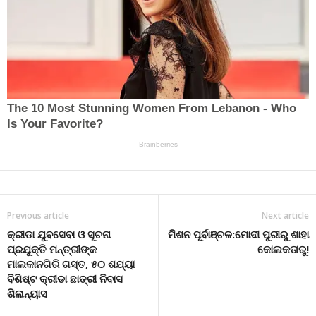
Previous article
Next article
କ୍ରୀଡା ଯୁବସେବା ଓ ସୂଚନା
ମିଶନ ପୂର୍ବାଞ୍ଚଳ:ମୋଦୀ ପୁରୀରୁ ଶାହା
ପ୍ରଯୁକ୍ତି ମନ୍ତ୍ରୀଙ୍କ
କୋଲକତାରୁ!
ମାଲକାନଗିରି ଗସ୍ତ, ୫୦ ଶଯ୍ୟା
ବିଶିଷ୍ଟ କ୍ରୀଡା ଛାତ୍ରୀ ନିବାସ
ଶିଳାନ୍ୟାସ