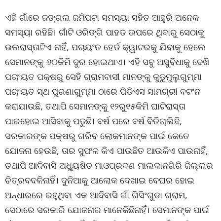
ଏହି ଗାଁରେ ଜଙ୍ଗଲ ଜମିପଟା ସମସ୍ୟା ସହିତ ଆହୁରି ଅନେକ
ସମସ୍ୟା ରହିଛି। ଗାଁଟି ଓରିଙ୍ଗି ପାହଡ ଉପରେ ଥିବାରୁ ସେଠାକୁ
ଭଲରାସ୍ତାଟିଏ ନାହିଁ, ପଚାୟଂତ ହେର୍ଡ କ୍ୱାଟରକୁ ଯିବାକୁ ହେଲେ
ସେମାନଙ୍କୁ ୬୦କିମି ଦୁର ହୋଇଥାଏ। ଏହି ସବୁ ଅସୁବିଧାକୁ ଦେଖି
ପଚାଂୟତ ପକ୍ଷରୁ ସେହି ଗ୍ରାମବାସୀ ମାନଙ୍କୁ କୁଡୁମୁଲୁଗୁମ୍ମା
ପଚାଂୟତ ସ୍ଥ ପୁରଣାଗୁମ୍ମା ଠାରେ ପିଡିଏସ ସାମଗ୍ରୀ ବଟଂନ
କରାଯାଉଛି, ତଥାପି ସେମାନଙ୍କୁ ୧୨ରୁ୧୫କିମି ଘାଟିରାସ୍ତା
ପାରହୋଇ ଆସିବାକୁ ପଡୁଛି। ବର୍ଷ ପରେ ବର୍ଷ ବିତିଚାଲିଛି,
ସରକାରଙ୍କ ପକ୍ଷରୁ ଗରିବ ଲୋକମାନଙ୍କ ପାଇଁ କେତେ
ଯୋଜନା ହେଉଛି, ତାର ସୁଫଳ କିଏ ପାଉଛିତ ଆଉକିଏ ପାଉନାହିଁ,
ତଥାପି ଆଦିବାସି ଅଧ୍ୟୁଷିତ ମାଓପ୍ରବଣ ମାଲକାନଗିରି ଜିଲ୍ଲାର
ଚିତ୍ରବଦଳିନାହିଁ। ଦୁନିଆକୁ ଆଲୋକ ଦେଖାଇ ବେଘର ହୋଇ
ଅନ୍ଧାରରେ ରହୁଥିବା ଏକ ଆଦିବାସି ଗାଁ ଗିସିଂଗୁଡା ଗ୍ରାମ,
ସେଠାରେ ସରକାରି ଯୋଜନାର ମାନେକିଛିନାହିଁ। ସେମାନଙ୍କ ପାଇଁ