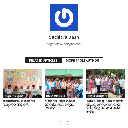
Suchitra Dash
https://www.odiapua.com
RELATED ARTICLES
MORE FROM AUTHOR
ଜିଲ୍ଲା ପରିକ୍ରମା
ଜିଲ୍ଲା ପରିକ୍ରମା
ଜିଲ୍ଲା ପରିକ୍ରମା
ଭଣ୍ଡାରିପୋଖରୀ ବିଜେପିର
ଆଗରପଡା ମହିଳା କଲେଜ
ଭଦ୍ରକ ଜିଲ୍ଲା ଦଳିତ ମହାସଂଘ
ସାମ୍ବାଦିକ ସମ୍ମିଳନୀ
ପରିଦର୍ଶନ କଲେ ଭଦ୍ରକ
ପକ୍ଷରୁ ଧାମନଗରରେ ବନ୍ୟା
ବିଧାୟକ
ବିପନ୍ନଙ୍କୁ ରିଲିଫ ସାମଗ୍ରୀ
ବଂଟନ