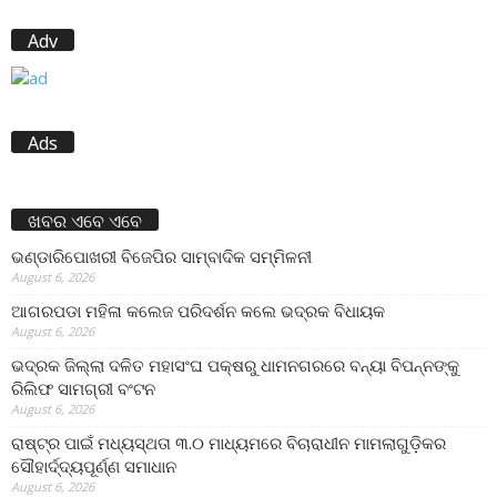
Adv
Ads
ଖବର ଏବେ ଏବେ
ଭଣ୍ଡାରିପୋଖରୀ ବିଜେପିର ସାମ୍ବାଦିକ ସମ୍ମିଳନୀ
August 6, 2026
ଆଗରପଡା ମହିଳା କଲେଜ ପରିଦର୍ଶନ କଲେ ଭଦ୍ରକ ବିଧାୟକ
August 6, 2026
ଭଦ୍ରକ ଜିଲ୍ଲା ଦଳିତ ମହାସଂଘ ପକ୍ଷରୁ ଧାମନଗରରେ ବନ୍ୟା ବିପନ୍ନଙ୍କୁ
ରିଲିଫ ସାମଗ୍ରୀ ବଂଟନ
August 6, 2026
ରାଷ୍ଟ୍ର ପାଇଁ ମଧ୍ୟସ୍ଥତା ୩.୦ ମାଧ୍ୟମରେ ବିଚାରାଧୀନ ମାମଲାଗୁଡ଼ିକର
ସୌହାର୍ଦ୍ଦ୍ୟପୂର୍ଣ୍ଣ ସମାଧାନ
August 6, 2026