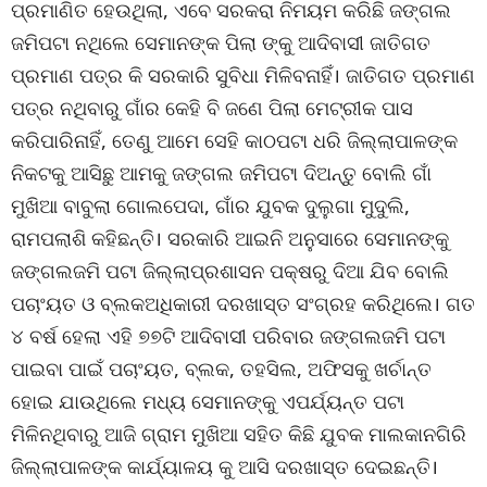
ପ୍ରମାଣିତ ହେଉଥିଲା, ଏବେ ସରକରା ନିମୟମ କରିଛି ଜଙ୍ଗଲ
ଜମିପଟା ନଥିଲେ ସେମାନଙ୍କ ପିଲା ଙ୍କୁ ଆଦିବାସୀ ଜାତିଗତ
ପ୍ରମାଣ ପତ୍ର କି ସରକାରି ସୁବିଧା ମିଳିବନାହିଁ। ଜାତିଗତ ପ୍ରମାଣ
ପତ୍ର ନଥିବାରୁ ଗାଁର କେହି ବି ଜଣେ ପିଲା ମେଟ୍ରୀକ ପାସ
କରିପାରିନାହିଁ, ତେଣୁ ଆମେ ସେହି କାଠପଟା ଧରି ଜିଲ୍ଲାପାଳଙ୍କ
ନିକଟକୁ ଆସିଛୁ ଆମକୁ ଜଙ୍ଗଲ ଜମିପଟା ଦିଅନ୍ତୁ ବୋଲି ଗାଁ
ମୁଖିଆ ବାବୁଲା ଗୋଲପେଦା, ଗାଁର ଯୁବକ ଦୁଲୁଗା ମୁଦୁଲି,
ରାମପଲାଶି କହିଛନ୍ତି। ସରକାରି ଆଇନି ଅନୁସାରେ ସେମାନଙ୍କୁ
ଜଙ୍ଗଲଜମି ପଟା ଜିଲ୍ଲାପ୍ରଶାସନ ପକ୍ଷରୁ ଦିଆ ଯିବ ବୋଲି
ପଚାଂୟତ ଓ ବ୍ଲକଅଧିକାରୀ ଦରଖାସ୍ତ ସଂଗ୍ରହ କରିଥିଲେ। ଗତ
୪ ବର୍ଷ ହେଲା ଏହି ୭୭ଟି ଆଦିବାସୀ ପରିବାର ଜଙ୍ଗଲଜମି ପଟା
ପାଇବା ପାଇଁ ପଚାଂୟତ, ବ୍ଲକ, ତହସିଲ, ଅଫିସକୁ ଖର୍ଚାନ୍ତ
ହୋଇ ଯାଉଥିଲେ ମଧ୍ୟ ସେମାନଙ୍କୁ ଏପର୍ଯ୍ୟନ୍ତ ପଟା
ମିଳିନଥିବାରୁ ଆଜି ଗ୍ରାମ ମୁଖିଆ ସହିତ କିଛି ଯୁବକ ମାଲକାନଗିରି
ଜିଲ୍ଲାପାଳଙ୍କ କାର୍ଯ୍ୟାଳୟ କୁ ଆସି ଦରଖାସ୍ତ ଦେଇଛନ୍ତି।