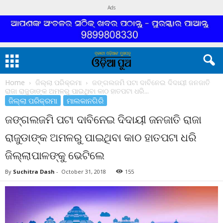
Ads
Home
ଜିଲ୍ଲା ପରିକ୍ରମା
ଜଙ୍ଗଲଜମି ପଟା ଦାବିନେଇ ଦିଦାୟୀ ଜନଜାତି
ରାଜା ରାଜୁଡାଙ୍କ ଅମଳରୁ ପାଇଥିବା କାଠ ହାତପଟା ଧରି...
ଜିଲ୍ଲା ପରିକ୍ରମା
ମାଲକାନଗିରି
ଜଙ୍ଗଲଜମି ପଟା ଦାବିନେଇ ଦିଦାୟୀ ଜନଜାତି ରାଜା
ରାଜୁଡାଙ୍କ ଅମଳରୁ ପାଇଥିବା କାଠ ହାତପଟା ଧରି
ଜିଲ୍ଲାପାଳଙ୍କୁ ଭେଟିଲେ
By
Suchitra Dash
-
October 31, 2018
155