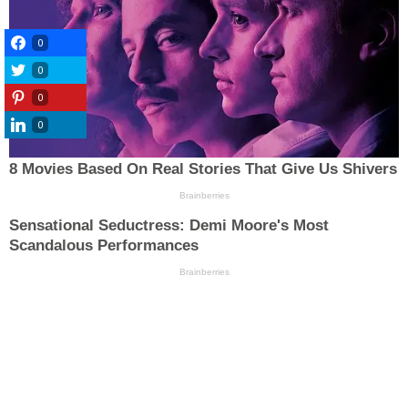
0
0
0
0