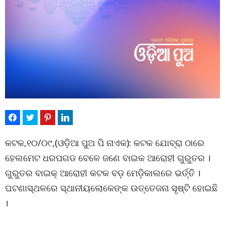
କଟକ,୧୦/୦୯,(ଓଡ଼ିଆ ପୁଅ ପି ନାଏକ): କଟକ ଯୋବ୍ରା ଠାରେ
ହେଲମେଟ ଧରପଗଡ ବେଳେ ଜଣେ ବାଇକ ଆରୋହୀ ଗୁରୁତର ।
ଗୁରୁତର ବାଇକ୍ ଆରୋହୀ କଟକ ବଡ଼ ମେଡ଼ିକାଲରେ ଭର୍ତ୍ତି ।
ଘଟଣାସ୍ଥଳରେ ସ୍ଥାନୀୟଲୋକେଙ୍କ ଉତ୍ତେଜନା ସୃଷ୍ଟି ହୋଇଛି
।