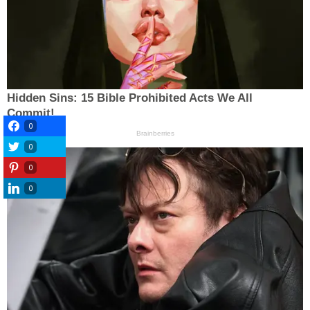
0
0
0
0