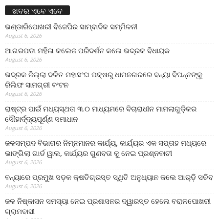
ଖବର ଏବେ ଏବେ
ଭଣ୍ଡାରିପୋଖରୀ ବିଜେପିର ସାମ୍ବାଦିକ ସମ୍ମିଳନୀ
August 6, 2026
ଆଗରପଡା ମହିଳା କଲେଜ ପରିଦର୍ଶନ କଲେ ଭଦ୍ରକ ବିଧାୟକ
August 6, 2026
ଭଦ୍ରକ ଜିଲ୍ଲା ଦଳିତ ମହାସଂଘ ପକ୍ଷରୁ ଧାମନଗରରେ ବନ୍ୟା ବିପନ୍ନଙ୍କୁ
ରିଲିଫ ସାମଗ୍ରୀ ବଂଟନ
August 6, 2026
ରାଷ୍ଟ୍ର ପାଇଁ ମଧ୍ୟସ୍ଥତା ୩.୦ ମାଧ୍ୟମରେ ବିଚାରାଧୀନ ମାମଲାଗୁଡ଼ିକର
ସୌହାର୍ଦ୍ଦ୍ୟପୂର୍ଣ୍ଣ ସମାଧାନ
August 6, 2026
ଜଳସମ୍ପଦ ବିଭାଗର ନିମ୍ନମାନର କାର୍ଯ୍ୟ, କାର୍ଯ୍ୟର ଏକ ସପ୍ତାହ ମଧ୍ୟରେ
ଭାଙ୍ଗିଲା ଗାର୍ଡ ୱାଲ, କାର୍ଯ୍ୟର ଗୁଣବତା କୁ ନେଇ ପ୍ରଶ୍ନବାଚୀ
August 6, 2026
ବନ୍ୟାରେ ପ୍ରମୁଖ ସଡ଼କ କ୍ଷତିଗ୍ରସ୍ତ ସ୍ଥିତି ଅନୁଧ୍ୟାନ କଲେ ଆର୍‌ଡ଼ି ସଚିବ
August 6, 2026
ଜଳ ନିଷ୍କାସନ ସମସ୍ୟା ନେଇ ପ୍ରଶାସନର ଦ୍ୱାରସ୍ତ ହେଲେ ବରାଳପୋଖରୀ
ଗ୍ରାମବାସୀ