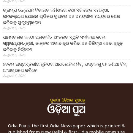
August 6, 2026
ଗ୍ରାମ୍ୟ ଉନ୍ନୟନ ବିଭାଗର କମିଶନର ତଥା ସଚିବଙ୍କ ସମୀକ୍ଷା,
ଜନକଲ୍ୟାଣ ଯୋଜନା ଗୁଡିକର ଗୁଣବତା ସହ ସମୟସୀମା ମଧ୍ୟରେ ଶେଷ
କରିବାକୁ ଗୁରୁତ୍ୱାରୋପ
August 6, 2026
ଧାମନଗରର ବନ୍ୟା ପ୍ରଭାବିତ ଅଂଚଳର ସ୍ଥିତି ସମୀକ୍ଷା କଲେ
ସ୍ୱାସ୍ଥ୍ୟମନ୍ତ୍ରୀ, ଡାକ୍ତର ଅଭାବ ଦୂର କରିବା ସହ ଚିକିତ୍ସା ସେବା ସୁଦୃଢ଼
କରିବାକୁ ନିର୍ଦ୍ଦେଶ
August 6, 2026
୭୨ତମ ରାଜ୍ୟସ୍ତରୀୟ ଜୁନିୟର ଆଥଲେଟିକ ମିଟ୍‌, ଭଦ୍ରକରୁ ୧୬ ଜଣିଆ ଟିମ୍
ଅଂଶଗ୍ରହଣ କରିବେ
August 6, 2026
Odia Pua is the first Odia Newspaper which is printed &
Published from New Delhi & first Odia mobile news site.