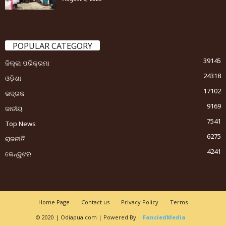
POPULAR CATEGORY
39145
ଜିଲ୍ଲା ପରିକ୍ରମା
24318
ଓଡ଼ିଶା
17102
ଭଦ୍ରକ
9169
ଜାତୀୟ
7541
Top News
6275
ରାଜନୀତି
4241
କେନ୍ଦୁଝର
Home Page
Contact us
Privacy Policy
Terms
© 2020 | Odiapua.com | Powered By
FanciedMedia