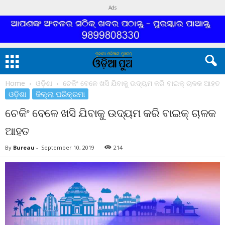
Ads
Home
ଓଡ଼ିଶା
ଚେକିଂ ବେଳେ ଖସି ଯିବାକୁ ଉଦ୍ୟମ କରି ବାଇକ୍ ଚାଳକ ଆହତ
ଓଡ଼ିଶା
ଜିଲ୍ଲା ପରିକ୍ରମା
ଚେକିଂ ବେଳେ ଖସି ଯିବାକୁ ଉଦ୍ୟମ କରି ବାଇକ୍ ଚାଳକ
ଆହତ
By
Bureau
-
September 10, 2019
214