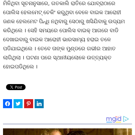
ମିଳିଥିବା ସୂଚନାନୁସାରେ, ଗତକାଲି ରାତିରେ ଯୋବ୍ରାଠାରେ
ପୋଲିସ ହେଲମେଟ୍ ଚେକିଂ କରୁଥିବା ବେଳେ ବାଇକ ଆରୋହୀ
ଜଣକ ହେଲମେଟ ପିନ୍ଧି ନଥିବାରୁ ସେଠାରୁ ଖସିଯିବାକୁ ଉଦ୍ୟମ
କରିଥିଲେ । ସେହି ସମୟରେ ପୋଲିସ ବାଇକ୍ ଆଗରେ ବାଡି
ଦେଖାଇବାରୁ ବାଇକ ଆରୋହୀ ଭାରସାମ୍ୟ ହରାଇ ତଳେ
ପଡିଯାଇଥିଲେ । ତେବେ ତାଙ୍କ ମୁଣ୍ଡରେ ଗଭୀର ଆହାତ
ଲାଗିଥିଲା । ଘଟଣା ପରେ ସ୍ଥାନୀୟଲୋକେ ଉତ୍ତ୍ୟକ୍ତ
ହୋଇପଡିଥିଲେ ।