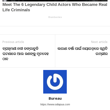
Previous article
Next article
ବ୍ରାହ୍ମଣୀ ନଦୀ ଡଙ୍ଗାବୁଡି
ଲଗାଣ ବର୍ଷା ପାଇଁ ନୟାଗଡ଼ରେ ସ୍ଥିତି
ଘଟଣାରେ ଆଉ ଜଣଙ୍କୁ ମୃତଦେହ
ଗମ୍ଭୀର
ଠାବ
Bureau
https://www.odiapua.com