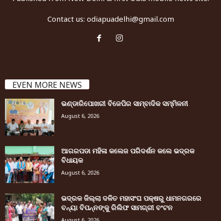
Contact us:
odiapuadelhi@gmail.com
EVEN MORE NEWS
ଭଣ୍ଡାରିପୋଖରୀ ବିଜେପିର ସାମ୍ବାଦିକ ସମ୍ମିଳନୀ
August 6, 2026
ଆଗରପଡା ମହିଳା କଲେଜ ପରିଦର୍ଶନ କଲେ ଭଦ୍ରକ
ବିଧାୟକ
August 6, 2026
ଭଦ୍ରକ ଜିଲ୍ଲା ଦଳିତ ମହାସଂଘ ପକ୍ଷରୁ ଧାମନଗରରେ
ବନ୍ୟା ବିପନ୍ନଙ୍କୁ ରିଲିଫ ସାମଗ୍ରୀ ବଂଟନ
August 6, 2026