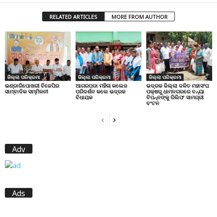
RELATED ARTICLES
MORE FROM AUTHOR
ଜିଲ୍ଲା ପରିକ୍ରମା
ଜିଲ୍ଲା ପରିକ୍ରମା
ଜିଲ୍ଲା ପରିକ୍ରମା
ଭଣ୍ଡାରିପୋଖରୀ ବିଜେପିର
ଆଗରପଡା ମହିଳା କଲେଜ
ଭଦ୍ରକ ଜିଲ୍ଲା ଦଳିତ ମହାସଂଘ
ସାମ୍ବାଦିକ ସମ୍ମିଳନୀ
ପରିଦର୍ଶନ କଲେ ଭଦ୍ରକ
ପକ୍ଷରୁ ଧାମନଗରରେ ବନ୍ୟା
ବିଧାୟକ
ବିପନ୍ନଙ୍କୁ ରିଲିଫ ସାମଗ୍ରୀ
ବଂଟନ
Adv
Ads