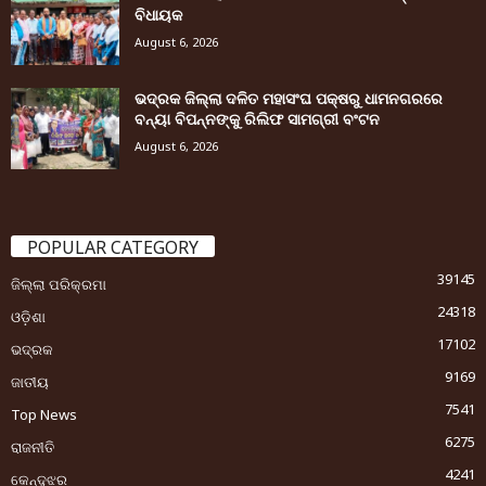
ବିଧାୟକ
August 6, 2026
ଭଦ୍ରକ ଜିଲ୍ଲା ଦଳିତ ମହାସଂଘ ପକ୍ଷରୁ ଧାମନଗରରେ
ବନ୍ୟା ବିପନ୍ନଙ୍କୁ ରିଲିଫ ସାମଗ୍ରୀ ବଂଟନ
August 6, 2026
POPULAR CATEGORY
39145
ଜିଲ୍ଲା ପରିକ୍ରମା
24318
ଓଡ଼ିଶା
17102
ଭଦ୍ରକ
9169
ଜାତୀୟ
7541
Top News
6275
ରାଜନୀତି
4241
କେନ୍ଦୁଝର