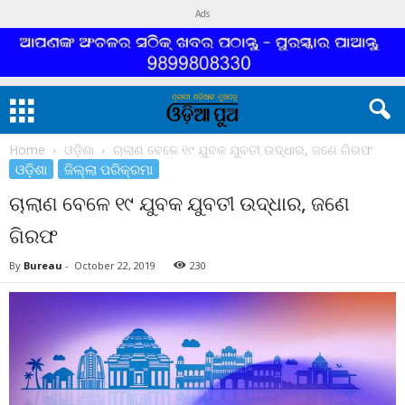
Ads
Home
ଓଡ଼ିଶା
ଚାଲାଣ ବେଳେ ୧୯ ଯୁବକ ଯୁବତୀ ଉଦ୍ଧାର, ଜଣେ ଗିରଫ
ଓଡ଼ିଶା
ଜିଲ୍ଲା ପରିକ୍ରମା
ଚାଲାଣ ବେଳେ ୧୯ ଯୁବକ ଯୁବତୀ ଉଦ୍ଧାର, ଜଣେ
ଗିରଫ
By
Bureau
-
October 22, 2019
230