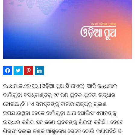
କନ୍ଧମାଳ,୨୨/୧୦,(ଓଡ଼ିଆ ପୁଅ ପି ନାଏକ): ଆଜି କନ୍ଧମାଳ
ବାଲିଗୁଡା ବସଷ୍ଟାଣ୍ଡରୁ ୧୯ ଜଣ ଯୁବକ-ଯୁବତୀ ଉଦ୍ଧାର
ହୋଇଛନ୍ତି । ଏ ସମସ୍ତଙ୍କୁ ବାହାର ରାଜ୍ୟକୁ ଚାଲଣ
କରାଯାଉଥିବା ବେଳେ ବାଲିଗୁଡ଼ା ଥାନା ପୋଲିସ ଏମାନଙ୍କୁ
ଉଦ୍ଧାର କରିବା ସହ ଜଣେ ଯୁବକଙ୍କୁ ଗିରଫ କରିଛି । ତେବେ
ଗିରଫ ଦଲାଲ ଜଣକ ଆଶୁତୋଷ ଗେଜେ ବୋଲି ଜଣାପଡିଛି ଓ