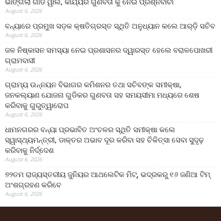
ଭାଙ୍ଗିଲା ଗାର୍ଡ ୱାଲ, କାର୍ଯ୍ୟର ଗୁଣବତା କୁ ନେଇ ପ୍ରଶ୍ନବାଚୀ
August 6, 2026
ବନ୍ୟାରେ ପ୍ରମୁଖ ସଡ଼କ କ୍ଷତିଗ୍ରସ୍ତ ସ୍ଥିତି ଅନୁଧ୍ୟାନ କଲେ ଆର୍‌ଡ଼ି ସଚିବ
August 6, 2026
ଜଳ ନିଷ୍କାସନ ସମସ୍ୟା ନେଇ ପ୍ରଶାସନର ଦ୍ୱାରସ୍ତ ହେଲେ ବରାଳପୋଖରୀ
ଗ୍ରାମବାସୀ
August 6, 2026
ଗ୍ରାମ୍ୟ ଉନ୍ନୟନ ବିଭାଗର କମିଶନର ତଥା ସଚିବଙ୍କ ସମୀକ୍ଷା,
ଜନକଲ୍ୟାଣ ଯୋଜନା ଗୁଡିକର ଗୁଣବତା ସହ ସମୟସୀମା ମଧ୍ୟରେ ଶେଷ
କରିବାକୁ ଗୁରୁତ୍ୱାରୋପ
August 6, 2026
ଧାମନଗରର ବନ୍ୟା ପ୍ରଭାବିତ ଅଂଚଳର ସ୍ଥିତି ସମୀକ୍ଷା କଲେ
ସ୍ୱାସ୍ଥ୍ୟମନ୍ତ୍ରୀ, ଡାକ୍ତର ଅଭାବ ଦୂର କରିବା ସହ ଚିକିତ୍ସା ସେବା ସୁଦୃଢ଼
କରିବାକୁ ନିର୍ଦ୍ଦେଶ
August 6, 2026
୭୨ତମ ରାଜ୍ୟସ୍ତରୀୟ ଜୁନିୟର ଆଥଲେଟିକ ମିଟ୍‌, ଭଦ୍ରକରୁ ୧୬ ଜଣିଆ ଟିମ୍
ଅଂଶଗ୍ରହଣ କରିବେ
August 6, 2026