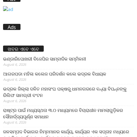
Ads
ଖବର ଏବେ ଏବେ
ଭଣ୍ଡାରିପୋଖରୀ ବିଜେପିର ସାମ୍ବାଦିକ ସମ୍ମିଳନୀ
August 6, 2026
ଆଗରପଡା ମହିଳା କଲେଜ ପରିଦର୍ଶନ କଲେ ଭଦ୍ରକ ବିଧାୟକ
August 6, 2026
ଭଦ୍ରକ ଜିଲ୍ଲା ଦଳିତ ମହାସଂଘ ପକ୍ଷରୁ ଧାମନଗରରେ ବନ୍ୟା ବିପନ୍ନଙ୍କୁ
ରିଲିଫ ସାମଗ୍ରୀ ବଂଟନ
August 6, 2026
ରାଷ୍ଟ୍ର ପାଇଁ ମଧ୍ୟସ୍ଥତା ୩.୦ ମାଧ୍ୟମରେ ବିଚାରାଧୀନ ମାମଲାଗୁଡ଼ିକର
ସୌହାର୍ଦ୍ଦ୍ୟପୂର୍ଣ୍ଣ ସମାଧାନ
August 6, 2026
ଜଳସମ୍ପଦ ବିଭାଗର ନିମ୍ନମାନର କାର୍ଯ୍ୟ, କାର୍ଯ୍ୟର ଏକ ସପ୍ତାହ ମଧ୍ୟରେ