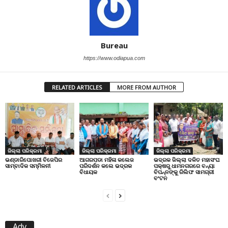
Bureau
https://www.odiapua.com
RELATED ARTICLES
MORE FROM AUTHOR
ଜିଲ୍ଲା ପରିକ୍ରମା
ଜିଲ୍ଲା ପରିକ୍ରମା
ଜିଲ୍ଲା ପରିକ୍ରମା
ଭଣ୍ଡାରିପୋଖରୀ ବିଜେପିର
ଆଗରପଡା ମହିଳା କଲେଜ
ଭଦ୍ରକ ଜିଲ୍ଲା ଦଳିତ ମହାସଂଘ
ସାମ୍ବାଦିକ ସମ୍ମିଳନୀ
ପରିଦର୍ଶନ କଲେ ଭଦ୍ରକ
ପକ୍ଷରୁ ଧାମନଗରରେ ବନ୍ୟା
ବିଧାୟକ
ବିପନ୍ନଙ୍କୁ ରିଲିଫ ସାମଗ୍ରୀ
ବଂଟନ
Adv