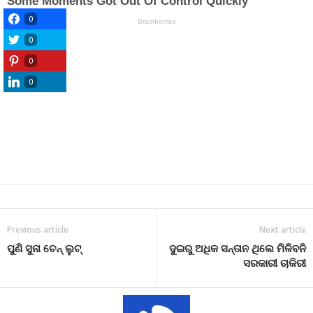
0
0
0
0
Previous article
Next article
ପୁଣି ସୁନା ଚେନ୍ ଲୁଟ୍
ଦୁଇରୁ ଅଧିକ ସନ୍ତାନ ଥିଲେ ମିଳିବନି
ସରକାରୀ ଚାକିରୀ