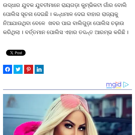
ଉଦ୍ଧାର ଯୁବକ ଯୁବତୀମାନେ ରାୟଗଡ଼ା କୁମ୍ଭିକଟା ଗାଁର ବୋଲି
ପୋଲିସ ସୂଚନା ଦେଇଛି । କନ୍ଧମାଳ ଦେଇ ବାହାର ରାଜ୍ୟକୁ
ନିଆଯାଉଥିବା ବେଳେ ଖବର ପାଇ ବାଲିଗୁଡ଼ା ପୋଲିସ ଚଢ଼ାଉ
କରିଥିଲା । ବର୍ତ୍ତମାନ ପୋଲିସ ଏହାର ତଦନ୍ତ ଆରମ୍ଭ କରିଛି ।