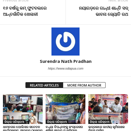
Previous article
Next article
୧୬ ବର୍ଷରୁ କମ୍ ଫୁଟବଲରେ
ନୟାଗଡ଼ରେ ଗାନ୍ଧୀ ଶାନ୍ତି ସଦ୍
ଆନ୍ତର୍ଜାତିକ ଖେଳାଳୀ
ଭାବନା ଜ୍ୟୋତି ରଥ
Surendra Nath Pradhan
https://www.odiapua.com
RELATED ARTICLES
MORE FROM AUTHOR
ଜିଲ୍ଲା ପରିକ୍ରମା
ଜିଲ୍ଲା ପରିକ୍ରମା
ଜିଲ୍ଲା ପରିକ୍ରମା
ଧାମନଗର ପୋଲିସର ସଚେତନ
ବନ୍ୟା ବିପନ୍ନଙ୍କୁ କଂଗ୍ରେସର
ଭଦ୍ରକରେ ଜାତୀୟ କୃମିନାଶକ
କାର୍ଯ୍ୟକ୍ରମ, ସାଇବର ଠକେଇରୁ
ଶୁଖିଲା ଖାଦ୍ୟ ଓ ଜରିପାଲ
ଦିବସ ପାଳିତ