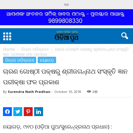
Ads
Home
ଜିଲ୍ଲା ପରିକ୍ରମା
ଚାରଣ ଗୋଷ୍ଠୀ ପକ୍ଷରୁ ଶ୍ରୀଜଗନ୍ନାଥ ସଂସ୍କୃତି
ଜ୍ଞାନ ପରୀକ୍ଷା ଫଳ ପ୍ରକାଶ
ଜିଲ୍ଲା ପରିକ୍ରମା
ନୟାଗଡ଼
ଚାରଣ ଗୋଷ୍ଠୀ ପକ୍ଷରୁ ଶ୍ରୀଜଗନ୍ନାଥ ସଂସ୍କୃତି ଜ୍ଞାନ
ପରୀକ୍ଷା ଫଳ ପ୍ରକାଶ
By
Surendra Nath Pradhan
-
October 10, 2018
348
ନୟାଗଡ଼, ୯ା୧୦ (ଓଡ଼ିଆ ପୁଅ/ସୁରେନ୍ଦ୍ରନାଥ ପ୍ରଧାନ) :