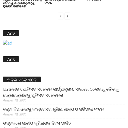
ବର୍ତିବାକୁ ଛାତ୍ରଛାତ୍ରୀଙ୍କୁ
ବଂଟନ
ପୁଲିସର ସଚେତନତା
Adv
Ads
ଖବର ଏବେ ଏବେ
ଧାମନଗର ପୋଲିସର ସଚେତନ କାର୍ଯ୍ୟକ୍ରମ, ସାଇବର ଠକେଇରୁ ବର୍ତିବାକୁ
ଛାତ୍ରଛାତ୍ରୀଙ୍କୁ ପୁଲିସର ସଚେତନତା
August 10, 2026
ବନ୍ୟା ବିପନ୍ନଙ୍କୁ କଂଗ୍ରେସର ଶୁଖିଲା ଖାଦ୍ୟ ଓ ଜରିପାଲ ବଂଟନ
August 10, 2026
ଭଦ୍ରକରେ ଜାତୀୟ କୃମିନାଶକ ଦିବସ ପାଳିତ