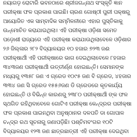
ନୟାଗଡ଼ ରୋଟାରି ଭବନଠାରେ ଶ୍ରୀଜଗନ୍ନାଥ ସଂସ୍କୃତି ଜ୍ଞାନ
ପରୀକ୍ଷା ଫଳ ପ୍ରକାଶ ପାଇଛି। ଚାରଣ ଗୋଷ୍ଠୀ ପୁରୀ ପକ୍ଷରୁ
ଆୟୋଜିତ ଏକ ସାମ୍ବାଦିକ ସମ୍ମିଳନୀରେ ଏହାର ପୁସ୍ତିକାକୁ
ଉନ୍ମୋଚିତ କରାଯାଇଥିଲା। ଏହି ପରୀକ୍ଷା ଓଡ଼ିଶା ସମେତ
ପଡ଼ୋଶୀ ରାଜ୍ୟରେ ଏହି ପରୀକ୍ଷା କରାଯାଉଥିଲାବେଳେ ଓଡ଼ିଶାର
୨୬ ଜିଲ୍ଳାର ୨୮୨ ବିଦ୍ୟାଳୟର ୧୦ ହଜାର ୭୨୩ ଜଈ
ପରୀକ୍ଷାର୍ଥୀ ଏହି ପରୀକ୍ଷାରେ ଭାଗ ଦେଇଥିଲାବେଳେ ୮ହଜାର
୩୪୩ଜଣ ପରୀକ୍ଷାର୍ଥୀ ଉତ୍ତୀର୍ଣ୍ଣ ହୋଇଛନ୍ତି। ସେମାନଙ୍କ
ମଧ୍ୟରୁ ୧୩୫୮ ଜଣ ଏ ଗ୍ରେଡ ୧୦୯୫ ଜଣ ବି ଗ୍ରେଡ, ୪ହଜାର
୩୩୪ ଜଣ ସି ଗ୍ରେଡ ୧୫୫୬ଜଣ ଡି ଗ୍ରେଡରେ କୃତକାର୍ଯ୍ୟ
ହୋଇଛନ୍ତି ଓ ବିଭିନ୍ନ କାରଣରୁ ୨୩୮୦ ପରୀକ୍ଷାର୍ଥୀ ଙ୍କ ଫଳ
ସ୍ଥଗିତ ରହିଥିବାବେଳେ ଗୋଟିଏ ପରୀକ୍ଷା କେନ୍ଦ୍ରର ପରୀକ୍ଷା
ଫଳ ପ୍ରକାଶ ପାଇନଥିବା ଅନୁଷ୍ଠାନର ଦଳପତି ଡା ଗୋପାଳ
ଚନ୍ଦ୍ର ରଥ ସୂଚନାରୁ ଜଣାପଡ଼ିଛି। ପଶ୍ଚିମବଂଗର ୧୦ଟି
ବିଦ୍ୟାଳୟର ୧୨୩ ଜଣ ଛାତ୍ରଛାତ୍ରୀ ଏହି ପରୀକ୍ଷା ଦେଇଥିବା