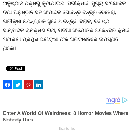
ଅନୁଷ୍ଠାନ ପକ୍ଷରୁ କୁହାଯାଇଛି। ପରୀକ୍ଷାର ମୁଖ୍ୟ ସଂଯୋଜକ
ତଥା ଅନୁଷ୍ଠାନ ସହ ସଂପାଦକ ଗୋବିନ୍ଦ ଚନ୍ଦ୍ର ବେହେରା,
ପରୀକ୍ଷା ନିୟନ୍ତ୍ରକ ସୁରେଶ ଚନ୍ଦ୍ର ବରାଡ, ବରିଷ୍ଠ
ସାମ୍ବାଦିକ ରାମକୃଷ୍ଣ ରଥ, ମିଡିଆ ସଂଯୋଜକ ଗଜେନ୍ଦ୍ର କୁମାର
ମହାରଣା ପ୍ରମୁଖ ପରୀକ୍ଷା ଫଳ ପ୍ରକାଶନରେ ଉପସ୍ଥିତ
ଥିଲେ।