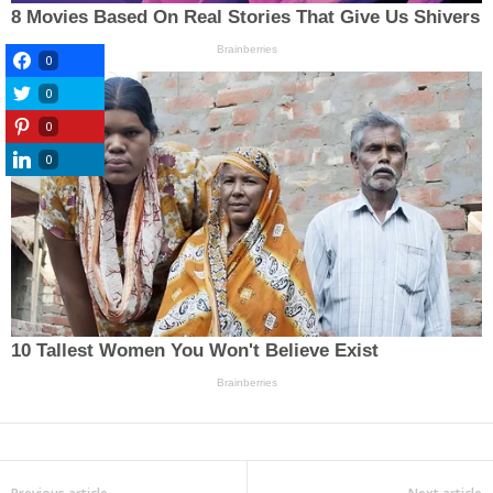
0
0
0
0