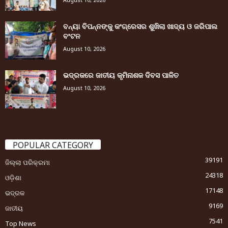
ବନ୍ୟା ବିପନ୍ନଙ୍କୁ କଂଗ୍ରେସର ଶୁଖିଲା ଖାଦ୍ୟ ଓ ଜରିପାଲ
ବଂଟନ
August 10, 2026
ଭଦ୍ରକରେ ଜାତୀୟ କୃମିନାଶକ ଦିବସ ପାଳିତ
August 10, 2026
POPULAR CATEGORY
39191
ଜିଲ୍ଲା ପରିକ୍ରମା
24318
ଓଡ଼ିଶା
17148
ଭଦ୍ରକ
9169
ଜାତୀୟ
7541
Top News