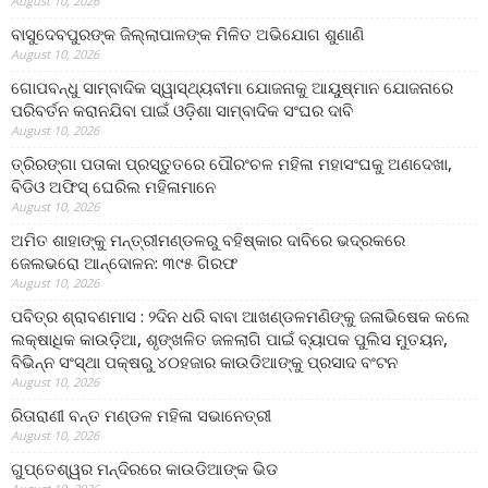
August 10, 2026
ବାସୁଦେବପୁରଙ୍କ ଜିଲ୍ଲାପାଳଙ୍କ ମିଳିତ ଅଭିଯୋଗ ଶୁଣାଣି
August 10, 2026
ଗୋପବନ୍ଧୁ ସାମ୍ବାଦିକ ସ୍ୱାସ୍ଥ୍ୟବୀମା ଯୋଜନାକୁ ଆୟୁଷ୍ମାନ ଯୋଜନାରେ
ପରିବର୍ତନ କରାନଯିବା ପାଇଁ ଓଡ଼ିଶା ସାମ୍ବାଦିକ ସଂଘର ଦାବି
August 10, 2026
ତ୍ରିରଙ୍ଗା ପତାକା ପ୍ରସ୍ତୁତରେ ପୌରଂଚଳ ମହିଳା ମହାସଂଘକୁ ଅଣଦେଖା,
ବିଡିଓ ଅଫିସ୍ ଘେରିଲ ମହିଳାମାନେ
August 10, 2026
ଅମିତ ଶାହାଙ୍କୁ ମନ୍ତ୍ରୀମଣ୍ଡଳରୁ ବହିଷ୍କାର ଦାବିରେ ଭଦ୍ରକରେ
ଜେଲଭରୋ ଆନ୍ଦୋଳନ: ୩୯୫ ଗିରଫ
August 10, 2026
ପବିତ୍ର ଶ୍ରାବଣମାସ : ୨ଦିନ ଧରି ବାବା ଆଖଣ୍ଡଳମଣିଙ୍କୁ ଜଳାଭିଷେକ କଲେ
ଲକ୍ଷାଧିକ କାଉଡ଼ିଆ, ଶୃଙ୍ଖଳିତ ଜଳଲାଗି ପାଇଁ ବ୍ୟାପକ ପୁଲିସ ମୁତୟନ,
ବିଭିନ୍ନ ସଂସ୍ଥା ପକ୍ଷରୁ ୪୦ହଜାର କାଉଡିଆଙ୍କୁ ପ୍ରସାଦ ବଂଟନ
August 10, 2026
ରିତାରାଣୀ ବନ୍ତ ମଣ୍ଡଳ ମହିଳା ସଭାନେତ୍ରୀ
August 10, 2026
ଗୁପ୍ତେଶ୍ୱର ମନ୍ଦିରରେ କାଉଡିଆଙ୍କ ଭିଡ