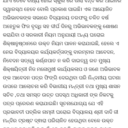
ଯାଏ ତେବେ ବାଧ୍ୟ ହୋଇ ସ୍କୁଲ ରେ ତାଲା ବନ୍ଦ କରି ଆଇନର
ଦ୍ୱାରସ୍ଥ ହେବେ ବୋଲି ପ୍ରକାଶ ପାଇଛି। ଏକ ଆୟୋଜିତ
ଅଭିଭାବକଙ୍କ ସଭାରେ ବିଦ୍ୟାଳୟ ତରଫରୁ ଚଳିତ ବର୍ଷ
ଅହେତୁକ ଫିଜ ବୃଦ୍ଧି ସହ ଦୀର୍ଘ ଦିନରୁ ଅଭିଭାବକଙ୍କୁ ଶୋଷଣ
କରାଯିବା ଓ ସରକାରୀ ନିୟମ ଅନୁଯାୟୀ ଅନ୍ୟ ଘରୋଇ
ଶିକ୍ଷାନୁଷ୍ଠାନରେ ଉକ୍ତ ନିୟମ ପାଳନ କରାଯାଇଛି, ହେଲେ ଏ
ନେଇ ବିଦ୍ୟାଳୟର କର୍ଯ୍ୟକର୍ତ୍ତାଙ୍କୁ ବାରମ୍ବାର ଆବେଦନ,
ନିବେଦନ ସତ୍ୱେ କର୍ଣ୍ଣପାତ ନ କରି ଦାଇତ୍ୱ ରତ ମୁଖ୍ୟ
ଶିକ୍ଷୟିତ୍ରୀ ନିଜ ମନୋମୁଖୀ କାର୍ଯ୍ୟକଳାପ ଓ ଜଣେ ଅଭିଭାବକ
ଙ୍କ ଆବେଦନ ପତ୍ର ଫିଙ୍ଗି ଦେଇଥିବା ପରି ନିନ୍ଦନୀୟ ଘଟଣା
ଉପରେ ଆଲୋଚନା କରି ବିଭାଗୀୟ ମନ୍ତ୍ରୀ ତଥା ମୁଖ୍ୟ ଶାସନ
ସଚିବ ,ତଥା ସମସ୍ତ ଉଚ୍ଚ ପଦସ୍ଥ ଅଧିକାରୀ ଙ୍କ ନିକଟକୁ
ପତ୍ର ପ୍ରେରଣ କରାଯାଇଛି। ସୂଚନାଯୋଗ୍ୟ ଯେ ଏହି
ପ୍ରଭାବତୀ ପବ୍ଲିକ ନାମ୍ନୀ ଘରୋଇ ବିଦ୍ୟାଳୟ ଶ୍ରୀ ଦାଦି ଜୀ
ମନ୍ଦିର ଟ୍ରଷ୍ଟ ଦ୍ଵାରା ପରିଚାଳିତ ହେଉଥିବା ବେଳେ ଉକ୍ତ