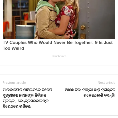
Previous article
Next article
ମାଲକାନଗିରି ମାଓଗଡରେ ବିଜେଡି
ଆଛେ ଦିନ: ଟାଙ୍ଗା ଛାଡ଼ି ଟ୍ରାକ୍ଟର
ସୁପ୍ରୀମୋ ନବୀନଙ୍କ ନିର୍ବାଚନ
ଚଳେଇଲେଣି ବସନ୍ତି!
ପ୍ରଚାର , କେନ୍ଦ୍ରସରକାରଙ୍କ
ବିରୋଧରେ ଗର୍ଜିଲେ