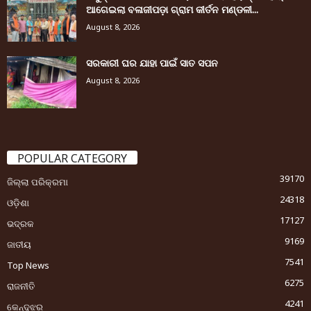
ଆଗେଇଲା ବଳାଜୀପଡ଼ା ଗ୍ରାମ କୀର୍ତନ ମଣ୍ଡଳୀ...
August 8, 2026
ସରକାରୀ ଘର ଯାହା ପାଇଁ ସାତ ସପନ
August 8, 2026
POPULAR CATEGORY
39170
ଜିଲ୍ଲା ପରିକ୍ରମା
24318
ଓଡ଼ିଶା
17127
ଭଦ୍ରକ
9169
ଜାତୀୟ
7541
Top News
6275
ରାଜନୀତି
4241
କେନ୍ଦୁଝର