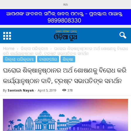
Ads
Home
ଜିଲ୍ଲା ପରିକ୍ରମା
ଘରୋଇ ଶିକ୍ଷାନୁଷ୍ଠାନର ଅର୍ଥ ଶୋଷଣକୁ ବିରୋଧ
କରି କାର୍ଯ୍ୟାନୁଷ୍ଠାନ ଦାବି, ଟ୍ରଷ୍ଟ ସଭାପତିଙ୍କ ସମର୍ଥନ
ଜିଲ୍ଲା ପରିକ୍ରମା
ବଲାଙ୍ଗୀର
ଶିକ୍ଷା
ଘରୋଇ ଶିକ୍ଷାନୁଷ୍ଠାନର ଅର୍ଥ ଶୋଷଣକୁ ବିରୋଧ କରି
କାର୍ଯ୍ୟାନୁଷ୍ଠାନ ଦାବି, ଟ୍ରଷ୍ଟ ସଭାପତିଙ୍କ ସମର୍ଥନ
By
Santosh Nayak
-
April 5, 2019
378