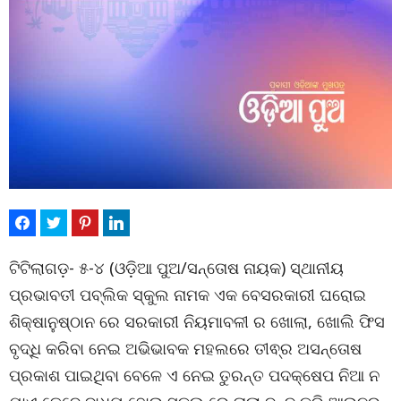
ଟିଟିଲାଗଡ଼- ୫-୪ (ଓଡ଼ିଆ ପୁଅ/ସନ୍ତୋଷ ନାୟକ) ସ୍ଥାନୀୟ
ପ୍ରଭାବତୀ ପବ୍ଲିକ ସ୍କୁଲ ନାମକ ଏକ ବେସରକାରୀ ଘରୋଇ
ଶିକ୍ଷାନୁଷ୍ଠାନ ରେ ସରକାରୀ ନିୟମାବଳୀ ର ଖୋଲା, ଖୋଲି ଫିସ
ବୃଦ୍ଧି କରିବା ନେଇ ଅଭିଭାବକ ମହଲରେ ତୀଵ୍ର ଅସନ୍ତୋଷ
ପ୍ରକାଶ ପାଇଥିବା ବେଳେ ଏ ନେଇ ତୁରନ୍ତ ପଦକ୍ଷେପ ନିଆ ନ