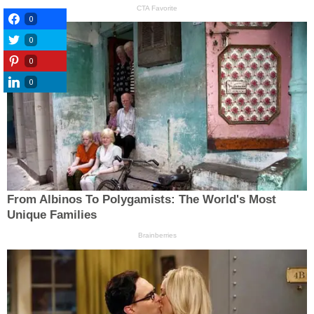
0
0
0
0