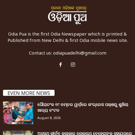
Odia Pua is the first Odia Newspaper which is printed &
Published from New Delhi & first Odia mobile news site.
Contact us:
odiapuadelhi@gmail.com
EVEN MORE NEWS
ପୌରାଚଂଳ ୧୯ ନମ୍ବର ୱାର୍ଡ଼ରେ କଂଗ୍ରେସ ପକ୍ଷରୁ ଶୁଖିଲା
ଖାଦ୍ୟ ବଂଟନ
August 8, 2026
ଅସୁସ୍ଥ କୀର୍ତନ କଳାକାର ଲୋକନାଥ ବେହେରାଙ୍କ ସହାୟତାରେ