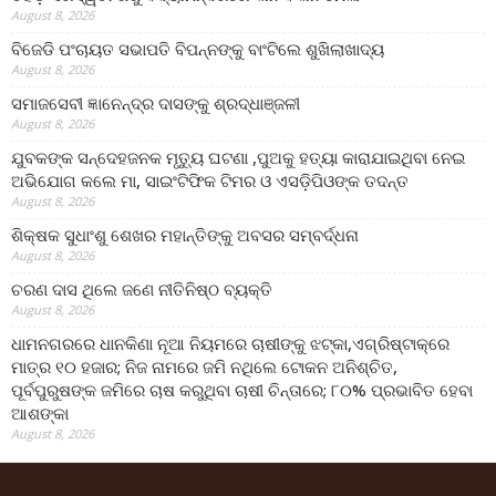
August 8, 2026
ବିଜେଡି ପଂଚାୟତ ସଭାପତି ବିପନ୍ନଙ୍କୁ ବାଂଟିଲେ ଶୁଖିଲାଖାଦ୍ୟ
August 8, 2026
ସମାଜସେବୀ ଜ୍ଞାନେନ୍ଦ୍ର ଦାସଙ୍କୁ ଶ୍ରଦ୍ଧାଞ୍ଜଳୀ
August 8, 2026
ଯୁବକଙ୍କ ସନ୍ଦେହଜନକ ମୃତ୍ୟୁ ଘଟଣା ,ପୁଅକୁ ହତ୍ୟା କାରାଯାଇଥିବା ନେଇ
ଅଭିଯୋଗ କଲେ ମା, ସାଇଂଟିଫିକ ଟିମର ଓ ଏସଡ଼ିପିଓଙ୍କ ତଦନ୍ତ
August 8, 2026
ଶିକ୍ଷକ ସୁଧାଂଶୁ ଶେଖର ମହାନ୍ତିଙ୍କୁ ଅବସର ସମ୍ବର୍ଦ୍ଧନା
August 8, 2026
ଚରଣ ଦାସ ଥିଲେ ଜଣେ ନୀତିନିଷ୍ଠ ବ୍ୟକ୍ତି
August 8, 2026
ଧାମନଗରରେ ଧାନକିଣା ନୂଆ ନିୟମରେ ଚାଷୀଙ୍କୁ ଝଟ୍‌କା,ଏଗ୍ରିଷ୍ଟାକ୍‌ରେ
ମାତ୍ର ୧୦ ହଜାର; ନିଜ ନାମରେ ଜମି ନଥିଲେ ଟୋକନ ଅନିଶ୍ଚିତ,
ପୂର୍ବପୁରୁଷଙ୍କ ଜମିରେ ଚାଷ କରୁଥିବା ଚାଷୀ ଚିନ୍ତାରେ; ୮୦% ପ୍ରଭାବିତ ହେବା
ଆଶଙ୍କା
August 8, 2026