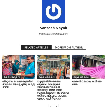
Santosh Nayak
https://www.odiapua.com
RELATED ARTICLES
MORE FROM AUTHOR
ଜିଲ୍ଲା ପରିକ୍ରମା
ଜିଲ୍ଲା ପରିକ୍ରମା
ଜିଲ୍ଲା ପରିକ୍ରମା
ପୌରାଚଂଳ ୧୯ ନମ୍ବର ୱାର୍ଡ଼ରେ
ଅସୁସ୍ଥ କୀର୍ତନ କଳାକାର
ସରକାରୀ ଘର ଯାହା ପାଇଁ ସାତ
କଂଗ୍ରେସ ପକ୍ଷରୁ ଶୁଖିଲା ଖାଦ୍ୟ
ଲୋକନାଥ ବେହେରାଙ୍କ
ସପନ
ବଂଟନ
ସହାୟତାରେ ଆଗେଇଲା
ବଳାଜୀପଡ଼ା ଗ୍ରାମ କୀର୍ତନ
ମଣ୍ଡଳୀ ରକ୍ତଦାନ ସହ ଚିକିତ୍ସା
ଖର୍ଚ୍ଚରେ ସହଯୋଗ, ସରକାରୀ
ସହାୟତା ପାଇଁ ନିବେଦନ