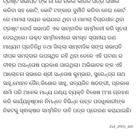
ଟ୍ରଷ୍ଟ ସଭାପତି ଙ୍କ ନାଁ ରେ ନକଲି କାଗଜ ପତ୍ର ଦାଖଲ
କରିବା ସହ କୋଟି, କୋଟି ଟଙ୍କାର ଦୁର୍ନୀତି କରିବା ନେଇ କୋର୍ଟ
ରେ ମାମଲା ଦାୟର କରାଯାଇ ଥିବା ଓ ମାମଲା ବିଚାରଧୀନ ଥିବା
ଟ୍ରଷ୍ଟ ବୋର୍ଡ ସଭାପତି ଏକ ସାମ୍ବାଦିକ ସମ୍ମିଳନୀ କରି ସୂଚନା
ଦେଇଥିଲେ। ଉକ୍ତ ସମ୍ମିଳନୀରେ ସମସ୍ତ ସ୍ତାନୀୟ ଗଣ
ମାଧ୍ୟମ ପ୍ରତିନିଧି ତଥା ଜିଲ୍ଲା ସାମ୍ବାଦିକ ସଙ୍ଘ ସଭାପତି
ଦୀପକ ସମଦ୍ଦାର ଉପସ୍ଥିତ ରହି ଥିବା ବେଳେ ଏହି ଘଟଣା ର
ତୀଵ୍ର ଅସନ୍ତୋଷ ପ୍ରକାଶ ପାଇଥିଲା। ଅଭିଭାବକ ଙ୍କ ଏହି
ଆଲୋଚନା ସଭାରେ ଶ୍ରୀ ସନ୍ତୋଷ କୁମ୍ଭାର, ସୁରେନ୍ଦ୍ର ନାଥ
ସାହୁ,ମୋହନ ଜୈନ,କିଶୋର ସାହୁ, ସତ୍ୟଜିତ ଷଡଙ୍ଗୀ, ପ୍ରକାଶ
ଶର୍ମା ପରି ଅନେକ ମାନ୍ୟ ଗଣ୍ୟ ବ୍ୟକ୍ତି ବିଶେଷ ଅଂଶ ଗ୍ରହଣ
କରି କାର୍ଯ୍ୟନୁଷ୍ଠାନ ନିମନ୍ତେ ବିଭିନ୍ନ ଉଚ୍ଚ ପଦାଧିକାରୀଙ୍କ
ନିକଟକୁ ସ୍ଵାକ୍ଷର ସମ୍ମିଳିତ ଦାବି ପତ୍ର ପ୍ରେରଣ କରାଯାଇଛି।
Exif_JPEG_420