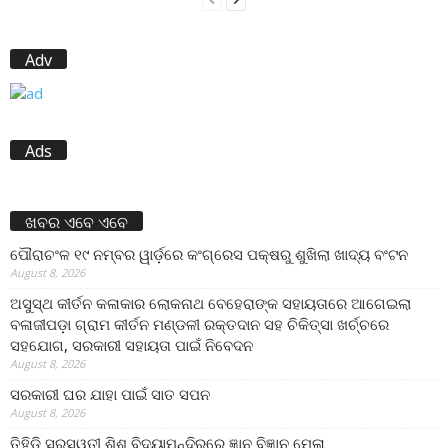
Adv
Ads
ଖବର ଏବେ ଏବେ
ପୌରାଚଂଳ ୧୯ ନମ୍ବର ୱାର୍ଡ଼ରେ କଂଗ୍ରେସ ପକ୍ଷରୁ ଶୁଖିଲା ଖାଦ୍ୟ ବଂଟନ
August 8, 2026
ଅସୁସ୍ଥ କୀର୍ତନ କଳାକାର ଲୋକନାଥ ବେହେରାଙ୍କ ସହାୟତାରେ ଆଗେଇଲା
ବଳାଜୀପଡ଼ା ଗ୍ରାମ କୀର୍ତନ ମଣ୍ଡଳୀ ରକ୍ତଦାନ ସହ ଚିକିତ୍ସା ଖର୍ଚ୍ଚରେ
ସହଯୋଗ, ସରକାରୀ ସହାୟତା ପାଇଁ ନିବେଦନ
August 8, 2026
ସରକାରୀ ଘର ଯାହା ପାଇଁ ସାତ ସପନ
August 8, 2026
ତିହିଡି଼ ସରସ୍ୱତୀ ଶିଶୁ ବିଦ୍ୟାମନ୍ଦିରରେ ଜ୍ଞାନ ବିଜ୍ଞାନ ମେଳା