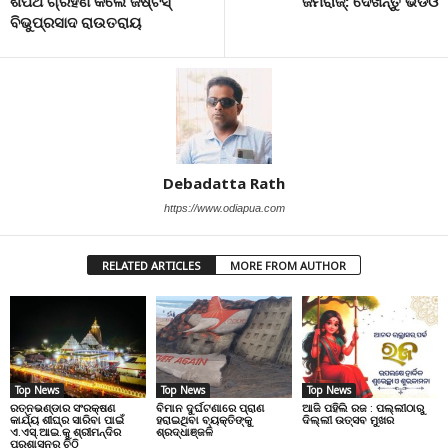
ଶପଥ ଗ୍ରହଣ କଲେ ଜଷ୍ଟିସ୍‍
ଜମରାଜ୍: ଦେଖନ୍ତୁ ଭିଡିଓ
ବିଭୁପ୍ରସାଦ ରାଉତରାୟ
Debadatta Rath
https://www.odiapua.com
RELATED ARTICLES
MORE FROM AUTHOR
Top News
Top News
Top News
ରତ୍ନଭଣ୍ଡାର ସଂରକ୍ଷଣ
ବିମାନ ଦୁର୍ଘଟଣାରେ ପ୍ରାଣ
ଆଜି ପହିଲି ରଜ : ପଲ୍ଲୀଠାରୁ
କାର୍ଯ୍ୟ ଶୀଘ୍ର ସାରିବା ପାଇଁ
ହରାଇଥିବା ବ୍ୟକ୍ତିଙ୍କୁ
ଦିଲ୍ଲୀ ଉତ୍ସବ ମୁଖର
ଏ.ଏସ୍.ଆଇ.କୁ ଶ୍ରୀମନ୍ଦିର
ଶ୍ରଦ୍ଧାଞ୍ଜଳି
ପ୍ରଶାସନର ଚିଠି