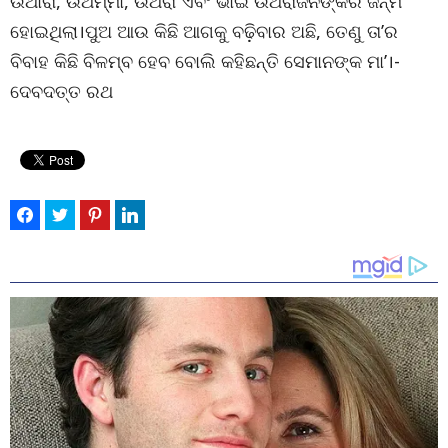
ଉଥାରା, ଉଥମ୍ମା, ଉଥରା ଏବଂ ଭାଇ ଉଥରାଜନଙ୍କର ଜନ୍ମ
ହୋଇଥିଲା।ପୁଅ ଆଉ କିଛି ଆଗକୁ ବଢ଼ିବାର ଅଛି, ତେଣୁ ତା’ର
ବିବାହ କିଛି ବିଳମ୍ବ ହେବ ବୋଲି କହିଛନ୍ତି ସେମାନଙ୍କ ମା’।-
ଦେବଦତ୍ତ ରଥ