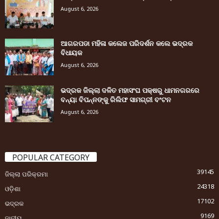
August 6, 2026
ଆଗରପଡା ମହିଳା କଲେଜ ପରିଦର୍ଶନ କଲେ ଭଦ୍ରକ
ବିଧାୟକ
August 6, 2026
ଭଦ୍ରକ ଜିଲ୍ଲା ଦଳିତ ମହାସଂଘ ପକ୍ଷରୁ ଧାମନଗରରେ
ବନ୍ୟା ବିପନ୍ନଙ୍କୁ ରିଲିଫ ସାମଗ୍ରୀ ବଂଟନ
August 6, 2026
POPULAR CATEGORY
39145
ଜିଲ୍ଲା ପରିକ୍ରମା
24318
ଓଡ଼ିଶା
17102
ଭଦ୍ରକ
9169
ଜାତୀୟ