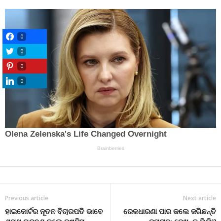
0
0
0
0
Previous article
Next article
ହାଇକୋର୍ଟର ନୂତନ ବିଚାରପତି ଭାବେ
ରେଳଧାରଣା ପାର କଲେ ଜଗିଛନ୍ତି