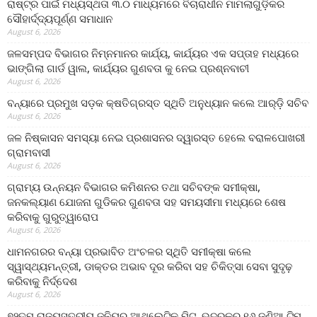
ରାଷ୍ଟ୍ର ପାଇଁ ମଧ୍ୟସ୍ଥତା ୩.୦ ମାଧ୍ୟମରେ ବିଚାରାଧୀନ ମାମଲାଗୁଡ଼ିକର
ସୌହାର୍ଦ୍ଦ୍ୟପୂର୍ଣ୍ଣ ସମାଧାନ
August 6, 2026
ଜଳସମ୍ପଦ ବିଭାଗର ନିମ୍ନମାନର କାର୍ଯ୍ୟ, କାର୍ଯ୍ୟର ଏକ ସପ୍ତାହ ମଧ୍ୟରେ
ଭାଙ୍ଗିଲା ଗାର୍ଡ ୱାଲ, କାର୍ଯ୍ୟର ଗୁଣବତା କୁ ନେଇ ପ୍ରଶ୍ନବାଚୀ
August 6, 2026
ବନ୍ୟାରେ ପ୍ରମୁଖ ସଡ଼କ କ୍ଷତିଗ୍ରସ୍ତ ସ୍ଥିତି ଅନୁଧ୍ୟାନ କଲେ ଆର୍‌ଡ଼ି ସଚିବ
August 6, 2026
ଜଳ ନିଷ୍କାସନ ସମସ୍ୟା ନେଇ ପ୍ରଶାସନର ଦ୍ୱାରସ୍ତ ହେଲେ ବରାଳପୋଖରୀ
ଗ୍ରାମବାସୀ
August 6, 2026
ଗ୍ରାମ୍ୟ ଉନ୍ନୟନ ବିଭାଗର କମିଶନର ତଥା ସଚିବଙ୍କ ସମୀକ୍ଷା,
ଜନକଲ୍ୟାଣ ଯୋଜନା ଗୁଡିକର ଗୁଣବତା ସହ ସମୟସୀମା ମଧ୍ୟରେ ଶେଷ
କରିବାକୁ ଗୁରୁତ୍ୱାରୋପ
August 6, 2026
ଧାମନଗରର ବନ୍ୟା ପ୍ରଭାବିତ ଅଂଚଳର ସ୍ଥିତି ସମୀକ୍ଷା କଲେ
ସ୍ୱାସ୍ଥ୍ୟମନ୍ତ୍ରୀ, ଡାକ୍ତର ଅଭାବ ଦୂର କରିବା ସହ ଚିକିତ୍ସା ସେବା ସୁଦୃଢ଼
କରିବାକୁ ନିର୍ଦ୍ଦେଶ
August 6, 2026
୭୨ତମ ରାଜ୍ୟସ୍ତରୀୟ ଜୁନିୟର ଆଥଲେଟିକ ମିଟ୍‌, ଭଦ୍ରକରୁ ୧୬ ଜଣିଆ ଟିମ୍