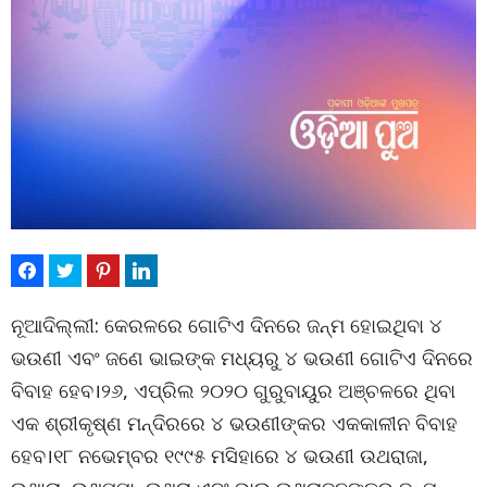
ନୂଆଦିଲ୍ଲୀ: କେରଳରେ ଗୋଟିଏ ଦିନରେ ଜନ୍ମ ହୋଇଥିବା ୪
ଭଉଣୀ ଏବଂ ଜଣେ ଭାଇଙ୍କ ମଧ୍ୟରୁ ୪ ଭଉଣୀ ଗୋଟିଏ ଦିନରେ
ବିବାହ ହେବ।୨୬, ଏପ୍ରିଲ ୨୦୨୦ ଗୁରୁବାୟୁର ଅଞ୍ଚଳରେ ଥିବା
ଏକ ଶ୍ରୀକୃଷ୍ଣ ମନ୍ଦିରରେ ୪ ଭଉଣୀଙ୍କର ଏକକାଳୀନ ବିବାହ
ହେବ।୧୮ ନଭେମ୍ବର ୧୯୯୫ ମସିହାରେ ୪ ଭଉଣୀ ଉଥରାଜା,