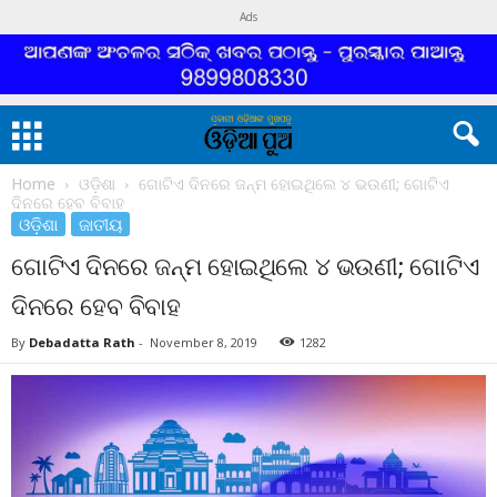
Ads
Home
ଓଡ଼ିଶା
ଗୋଟିଏ ଦିନରେ ଜନ୍ମ ହୋଇଥିଲେ ୪ ଭଉଣୀ; ଗୋଟିଏ
ଦିନରେ ହେବ ବିବାହ
ଓଡ଼ିଶା
ଜାତୀୟ
ଗୋଟିଏ ଦିନରେ ଜନ୍ମ ହୋଇଥିଲେ ୪ ଭଉଣୀ; ଗୋଟିଏ
ଦିନରେ ହେବ ବିବାହ
By
Debadatta Rath
-
November 8, 2019
1282