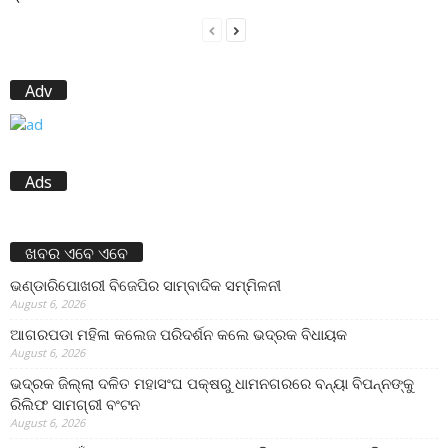
Adv
Ads
ଖବର ଏବେ ଏବେ
ଭଣ୍ଡାରିପୋଖରୀ ବିଜେପିର ସାମ୍ବାଦିକ ସମ୍ମିଳନୀ
August 6, 2026
ଆଗରପଡା ମହିଳା କଲେଜ ପରିଦର୍ଶନ କଲେ ଭଦ୍ରକ ବିଧାୟକ
August 6, 2026
ଭଦ୍ରକ ଜିଲ୍ଲା ଦଳିତ ମହାସଂଘ ପକ୍ଷରୁ ଧାମନଗରରେ ବନ୍ୟା ବିପନ୍ନଙ୍କୁ
ରିଲିଫ ସାମଗ୍ରୀ ବଂଟନ
August 6, 2026