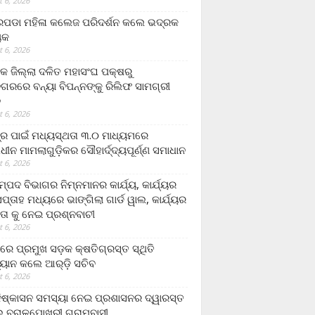
 6, 2026
ଡା ମହିଳା କଲେଜ ପରିଦର୍ଶନ କଲେ ଭଦ୍ରକ
ୟକ
 6, 2026
କ ଜିଲ୍ଲା ଦଳିତ ମହାସଂଘ ପକ୍ଷରୁ
ଗରରେ ବନ୍ୟା ବିପନ୍ନଙ୍କୁ ରିଲିଫ ସାମଗ୍ରୀ
ନ
 6, 2026
ଟ୍ର ପାଇଁ ମଧ୍ୟସ୍ଥତା ୩.୦ ମାଧ୍ୟମରେ
ାଧୀନ ମାମଲାଗୁଡ଼ିକର ସୌହାର୍ଦ୍ଦ୍ୟପୂର୍ଣ୍ଣ ସମାଧାନ
 6, 2026
୍ପଦ ବିଭାଗର ନିମ୍ନମାନର କାର୍ଯ୍ୟ, କାର୍ଯ୍ୟର
୍ତାହ ମଧ୍ୟରେ ଭାଙ୍ଗିଲା ଗାର୍ଡ ୱାଲ, କାର୍ଯ୍ୟର
ତା କୁ ନେଇ ପ୍ରଶ୍ନବାଚୀ
 6, 2026
ାରେ ପ୍ରମୁଖ ସଡ଼କ କ୍ଷତିଗ୍ରସ୍ତ ସ୍ଥିତି
୍ୟାନ କଲେ ଆର୍‌ଡ଼ି ସଚିବ
 6, 2026
ିଷ୍କାସନ ସମସ୍ୟା ନେଇ ପ୍ରଶାସନର ଦ୍ୱାରସ୍ତ
 ବରାଳପୋଖରୀ ଗ୍ରାମବାସୀ