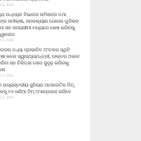
 6, 2026
ମ୍ୟ ଉନ୍ନୟନ ବିଭାଗର କମିଶନର ତଥା
ଙ୍କ ସମୀକ୍ଷା, ଜନକଲ୍ୟାଣ ଯୋଜନା ଗୁଡିକର
ତା ସହ ସମୟସୀମା ମଧ୍ୟରେ ଶେଷ କରିବାକୁ
ତ୍ୱାରୋପ
 6, 2026
ଗରର ବନ୍ୟା ପ୍ରଭାବିତ ଅଂଚଳର ସ୍ଥିତି
୍ଷା କଲେ ସ୍ୱାସ୍ଥ୍ୟମନ୍ତ୍ରୀ, ଡାକ୍ତର ଅଭାବ
ରିବା ସହ ଚିକିତ୍ସା ସେବା ସୁଦୃଢ଼ କରିବାକୁ
ଦେଶ
 6, 2026
 ରାଜ୍ୟସ୍ତରୀୟ ଜୁନିୟର ଆଥଲେଟିକ ମିଟ୍‌,
କରୁ ୧୬ ଜଣିଆ ଟିମ୍ ଅଂଶଗ୍ରହଣ କରିବେ
 6, 2026