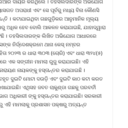
ଆଇଆର ଦାୟର କରିଥିଲେ । ତହସିଲଦାରଙ୍କ ଅଭିଯୋଗ
ାସଗତ ଅପରାଧୀ ଏବଂ ସେ ପୂର୍ବରୁ ମଧ୍ୟ ବିନା କୌଣସି
୍ତି । କଟାଯାଇଥିବା ଗଛଗୁଡ଼ିକର ଆନୁମାନିକ ମୂଲ୍ୟ
ରୁ ଅଧିକ ହେବ ବୋଲି ଆକଳନ କରାଯାଇଛି, ଯାହାଦ୍ୱାରା
ଟିଛି । ତହସିଲଦାରଙ୍କ ଲିଖିତ ଅଭିଯୋଗ ଆଧାରରେ
ଙ୍କ ନିର୍ଦ୍ଦେଶକ୍ରମେ ଥାନା କେସ୍ ନମ୍ବର
ତା ୨୦୨୩ ର ଧାରା ୩୦୩ (ଚୋରି) ଏବଂ ଧାରା ୩୨୪(୫)
ରେ ଏକ ସଙ୍ଗୀନ ମାମଲା ରୁଜୁ କରାଯାଇଛି। ଏହି
ାରାୟଣ ନାୟକଙ୍କୁ ହସ୍ତାନ୍ତର କରାଯାଇଛି ।
ହୃତ ଦୁଇଟି ମୋଟା ଦଉଡ଼ି ଏବଂ ଦୁଇଟି କାଠ କଟା କରତ
ଯାଇଛି। ଏଥିସହ ଜବତ ଚାକୁଣ୍ଡା ଗଛକୁ ପରବର୍ତୀ
ିଭାଗ ଅଧିକାରୀ ଙ୍କୁ ହସ୍ତାନ୍ତର କରାଯାଇଛି। ସରକାରୀ
ଟିରୁ ଏହି ମାମଲାକୁ ପ୍ରଶାସନ ପକ୍ଷରୁ ଅତ୍ୟନ୍ତ