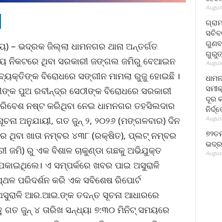
August
ଗ୍ରା
ସଚିବ
ଗୁଣବ
ରାୟ) – ଭଦ୍ରକ ଜିଲ୍ଲା ଧାମନଗର ଥାନା ଅନ୍ତର୍ଗତ
ଗୁରୁ
ାଳୟ ନିକଟରେ ଥିବା ସରକାରୀ ଜଙ୍ଗଲ ଜମିରୁ ବେଆଇନ
August
ୟକ୍ତିଙ୍କ ବିରୋଧରେ ସଙ୍ଗୀନ ମାମଲା ରୁଜୁ ହୋଇଛି ।
ଧାମନ
ସମୀକ
ୀଙ୍କ ପୁଅ ରବୀନ୍ଦ୍ର ସେଠୀଙ୍କ ବିରୋଧରେ ସରକାରୀ
ଦୂର କ
 ପରିବେଶ ନଷ୍ଟ କରିଥିବା ନେଇ ଧାମନଗର ତହସିଲଦାର
ନିର୍ଦ୍
August
 ସୂଚନା ଅନୁଯାୟୀ, ଗତ ଜୁନ୍ ୨, ୨୦୨୬ (ମଙ୍ଗଳବାର) ଦିନ
୭୨ତମ
େ ଥିବା ଖାତା ନମ୍ବର ୪୩୮ (ରକ୍ଷିତ), ପ୍ଲଟ୍ ନମ୍ବର
ଭଦ୍ର
 ଜମି) ରୁ ଏକ ବିଶାଳ ଚାକୁଣ୍ଡା ଗଛକୁ ଅଭିଯୁକ୍ତ
August
ପକାଇଥିଲେ। ଏ ସମ୍ପର୍କରେ ଖବର ପାଇ ଅସୁରାଳି
ଥଳ ପରିଦର୍ଶନ କରି ଏକ ସବିଶେଷ ରିପୋର୍ଟ
 ଅସୁରାଳି ଆର.ଆଇ.ଙ୍କ ତଦନ୍ତ ସୂଚନା ଆଧାରରେ
 ଗତ ଜୁନ୍ ୪ ତାରିଖ ସନ୍ଧ୍ୟା ୭:୩୦ ମିନିଟ୍ ସମୟରେ