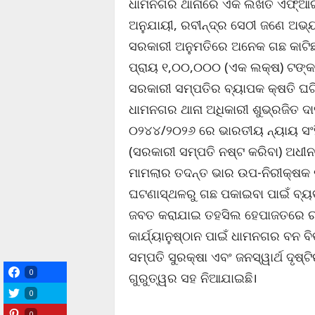
ଧାମନଗର ଥାନାରେ ଏକ ଲିଖିତ ଏଫ୍‌
ଅନୁଯାୟୀ, ରବୀନ୍ଦ୍ର ସେଠୀ ଜଣେ ଅଭ୍ୟ
ସରକାରୀ ଅନୁମତିରେ ଅନେକ ଗଛ କାଟିଛନ
ପ୍ରାୟ ୧,୦୦,୦୦୦ (ଏକ ଲକ୍ଷ) ଟଙ୍କା
ସରକାରୀ ସମ୍ପତିର ବ୍ୟାପକ କ୍ଷତି ଘ
ଧାମନଗର ଥାନା ଅଧିକାରୀ ଶୁଭ୍ରଜିତ ଦାସ
୦୨୪୪/୨୦୨୬ ରେ ଭାରତୀୟ ନ୍ୟାୟ ସଂହି
(ସରକାରୀ ସମ୍ପତି ନଷ୍ଟ କରିବା) ଅଧୀନ
ମାମଲାର ତଦନ୍ତ ଭାର ଉପ-ନିରୀକ୍ଷକ ନ
ଘଟଣାସ୍ଥଳରୁ ଗଛ ପକାଇବା ପାଇଁ ବ୍ୟବ
ଜବତ କରାଯାଇ ତହସିଲ ହେପାଜତରେ ରଖା
କାର୍ଯ୍ୟାନୁଷ୍ଠାନ ପାଇଁ ଧାମନଗର ବନ ବ
ସମ୍ପତି ସୁରକ୍ଷା ଏବଂ ଜନସ୍ୱାର୍ଥ ଦୃଷ୍
0
ଗୁରୁତ୍ୱର ସହ ନିଆଯାଇଛି।
0
0