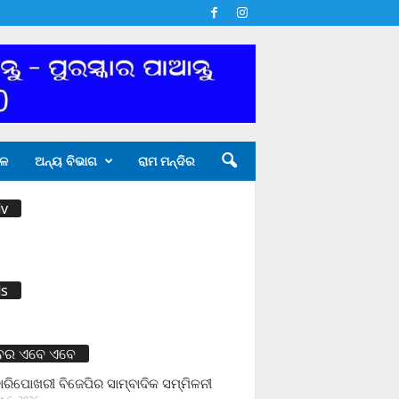
ଳ
ଅନ୍ୟ ବିଭାଗ
ରାମ ମନ୍ଦିର
v
s
ବର ଏବେ ଏବେ
ାରିପୋଖରୀ ବିଜେପିର ସାମ୍ବାଦିକ ସମ୍ମିଳନୀ