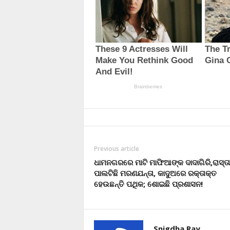
Previous article
ଧାମନଗରରେ ମାଟି ମାଫିଆଙ୍କ ଦାଦାଗିରି,ରାସ୍ତା
ପାଲଟିଛି ମରଣଯନ୍ତା, କାଦୁଅରେ ରକ୍ତାକ୍ତ
ହେଉଛନ୍ତି ପଥିକ; ଶୋଇଛି ପ୍ରଶାସନ!
Snigdha Ray