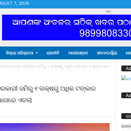
UGUST 7, 2026
Ads
ଜିଲ୍ଲା ପରିକ୍ରମା
ରାଜନୀତି
ମନୋରଞ୍ଜନ
ଜୀବନଚର୍ଯ୍ୟା
ଖେ
,ଧାମନଗରରେ ସରକାରୀ ଜମିରୁ ୧ ଲକ୍ଷରୁ ଅଧିକ ଟଙ୍କାର ଚକୁଣ୍ଡା ଗଛ
Ad
କାରୀ ଜମିରୁ ୧ ଲକ୍ଷରୁ ଅଧିକ ଟଙ୍କାର
Ad
ଥାନାରେ ଏତଲା
ଖ
ଭଣ୍ଡ