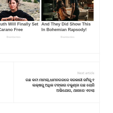
Next article
ଗଛ କଟା ମାମଲା,ଧାମନଗରରେ ସରକାରୀ ଜମିରୁ ୧
ଲକ୍ଷରୁ ଅଧିକ ଟଙ୍କାର ଚକୁଣ୍ଡା ଗଛ ଚୋରି
ଅଭିଯୋଗ, ଥାନାରେ ଏତଲା