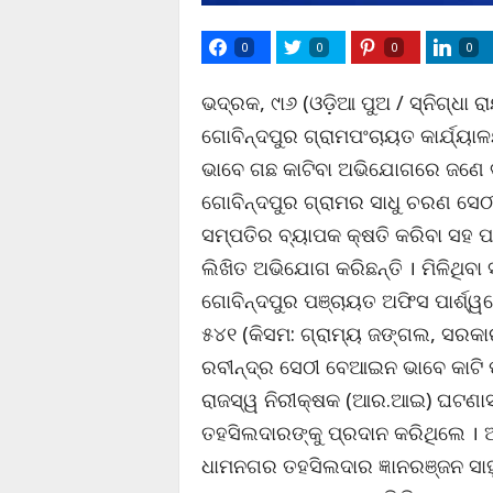
0
0
0
0
ଭଦ୍ରକ, ୯ା୬ (ଓଡ଼ିଆ ପୁଅ / ସ୍ନିଗ୍ଧା 
ଗୋବିନ୍ଦପୁର ଗ୍ରାମପଂଚାୟତ କାର୍ଯ୍ୟ
ଭାବେ ଗଛ କାଟିବା ଅଭିଯୋଗରେ ଜଣେ ବ୍
ଗୋବିନ୍ଦପୁର ଗ୍ରାମର ସାଧୁ ଚରଣ ସେଠ
ସମ୍ପତିର ବ୍ୟାପକ କ୍ଷତି କରିବା ସହ
ଲିଖିତ ଅଭିଯୋଗ କରିଛନ୍ତି । ମିଳିଥିବା
ଗୋବିନ୍ଦପୁର ପଞ୍ଚାୟତ ଅଫିସ ପାର୍ଶ୍ୱର
୫୪୧ (କିସମ: ଗ୍ରାମ୍ୟ ଜଙ୍ଗଲ, ସରକାରୀ
ରବୀନ୍ଦ୍ର ସେଠୀ ବେଆଇନ ଭାବେ କାଟି 
ରାଜସ୍ୱ ନିରୀକ୍ଷକ (ଆର.ଆଇ) ଘଟଣାସ୍
ତହସିଲଦାରଙ୍କୁ ପ୍ରଦାନ କରିଥିଲେ ।
ଧାମନଗର ତହସିଲଦାର ଜ୍ଞାନରଞ୍ଜନ ସାହୁ