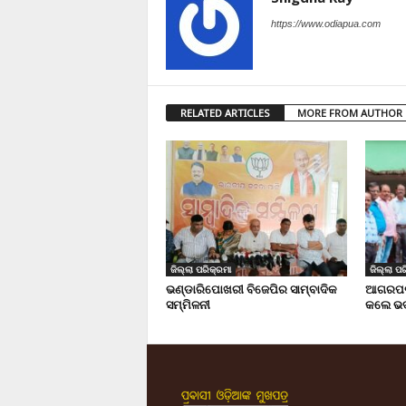
https://www.odiapua.com
RELATED ARTICLES
MORE FROM AUTHOR
ଜିଲ୍ଲା ପରିକ୍ରମା
ଜିଲ୍ଲା ପର
ଭଣ୍ଡାରିପୋଖରୀ ବିଜେପିର ସାମ୍ବାଦିକ
ଆଗରପଡା
ସମ୍ମିଳନୀ
କଲେ ଭଦ