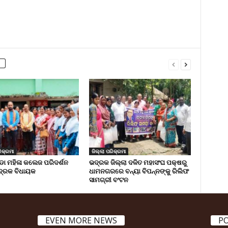
ିକ୍ରମା
ଜିଲ୍ଲା ପରିକ୍ରମା
 ମହିଳା କଲେଜ ପରିଦର୍ଶନ
ଭଦ୍ରକ ଜିଲ୍ଲା ଦଳିତ ମହାସଂଘ ପକ୍ଷରୁ
୍ରକ ବିଧାୟକ
ଧାମନଗରରେ ବନ୍ୟା ବିପନ୍ନଙ୍କୁ ରିଲିଫ
ସାମଗ୍ରୀ ବଂଟନ
EVEN MORE NEWS
P