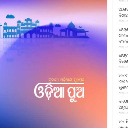
August
ଆଗରପ
ବିଧା
August
ଭଦ୍ର
ଧାମନ
ବଂଟ
August
ରାଷ୍
ବିଚାର
August
ଜଳସମ
ଏକ ସପ
ଗୁଣବ
August
ବନ୍ୟ
ଅନୁଧ
August
ଜଳ ନ
ହେଲେ