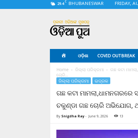
C
BHUBANESWAR
FRIDAY, A
29.4
O
d
i
a
p
u
a
ଓଡ଼ିଶା
COVID OUTBREAK
.
c
Home
ଜିଲ୍ଲା ପରିକ୍ରମା
ଗଛ କଟା ମାମଲା
o
ଚୋରି...
m
ଜିଲ୍ଲା ପରିକ୍ରମା
ଭଦ୍ରକ
ଗଛ କଟା ମାମଲା,ଧାମନଗରରେ ସର
ଚକୁଣ୍ଡା ଗଛ ଚୋରି ଅଭିଯୋଗ, 
By
Snigdha Ray
-
June 9, 2026
13