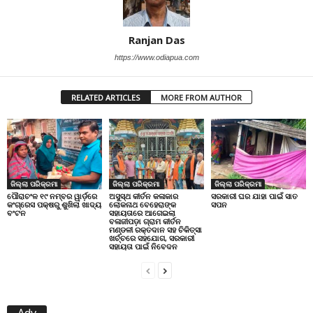
Ranjan Das
https://www.odiapua.com
RELATED ARTICLES
MORE FROM AUTHOR
ଜିଲ୍ଲା ପରିକ୍ରମା
ଜିଲ୍ଲା ପରିକ୍ରମା
ଜିଲ୍ଲା ପରିକ୍ରମା
ପୌରାଚଂଳ ୧୯ ନମ୍ବର ୱାର୍ଡ଼ରେ
ଅସୁସ୍ଥ କୀର୍ତନ କଳାକାର
ସରକାରୀ ଘର ଯାହା ପାଇଁ ସାତ
କଂଗ୍ରେସ ପକ୍ଷରୁ ଶୁଖିଲା ଖାଦ୍ୟ
ଲୋକନାଥ ବେହେରାଙ୍କ
ସପନ
ବଂଟନ
ସହାୟତାରେ ଆଗେଇଲା
ବଳାଜୀପଡ଼ା ଗ୍ରାମ କୀର୍ତନ
ମଣ୍ଡଳୀ ରକ୍ତଦାନ ସହ ଚିକିତ୍ସା
ଖର୍ଚ୍ଚରେ ସହଯୋଗ, ସରକାରୀ
ସହାୟତା ପାଇଁ ନିବେଦନ