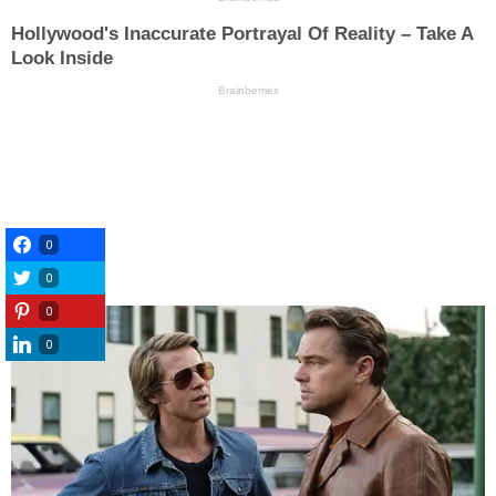
0
0
0
0