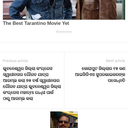
Previous article
Next article
ଭୁବନେଶ୍ୱର ଜିଲ୍ଲା କଂଗ୍ରେସ
କୋରାପୁଟ ଜିଲ୍ଲାର ୧୫ ଜଣ
ସ୍ୱାଧୀନତାର ଗୌରବ ଯାତ୍ରା
ଆଇସିଡିଏସ ସୁପରଭାଇଜରଙ୍କ
ଆରମ୍ଭ କଲା ୭୫ ବର୍ଷ ସ୍ୱାଧୀନତାର
ପଦୋନ୍ନତି
ଗୌରବ ଯାତ୍ରା ଭୁବନେଶ୍ୱର ଜିଲ୍ଲା
କଂଗ୍ରେସ ମହାତ୍ମା ଗାନ୍ଧୀ ପାର୍କ
ଠାରୁ ଆରମ୍ଭ କଲା