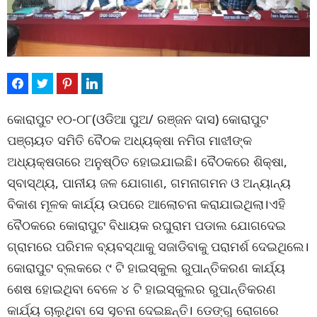
କୋରାପୁଟ ୧୦-୦୮(ଓଡିଆ ପୁଅ/ ରଞ୍ଜନ ଦାସ) କୋରାପୁଟ
ପଞ୍ଚାୟତ ସମିତି ବୈଠକ ଅଧ୍ୟକ୍ଷା ନମିତା ମାଝୀଙ୍କ
ଅଧ୍ୟକ୍ଷତାରେ ଅନୁଷ୍ଠିତ ହୋଇଯାଇଛି। ବୈଠକରେ ଶିକ୍ଷା,
ସ୍ବାସ୍ଥ୍ୟ, ପାନୀୟ ଜଳ ଯୋଗାଣ, ଗମନାଗମନ ଓ ଅନ୍ୟାନ୍ୟ
ବିକାଶ ମୂଳକ କାର୍ଯ୍ୟ ଉପରେ ଆଲୋଚନା କରାଯାଇଥିଲା।ଏହି
ବୈଠକରେ କୋରାପୁଟ ବିଧାୟକ ରଘୁରାମ ପଡାଲ ଯୋଗଦେଇ
ଗ୍ରାମରେ ପରିମଳ ବ୍ୟବସ୍ଥାକୁ ସଜାଡିବାକୁ ପରାମର୍ଶ ଦେଇଥିଲେ।
କୋରାପୁଟ ବ୍ଲକରେ ୯ ଟି ହାଇସ୍କୁଲ ରୁପାନ୍ତିକରଣ କାର୍ଯ୍ୟ
ଶେଷ ହୋଇଥିବା ବେଳେ ୪ ଟି ହାଇସ୍କୁଲର ରୁପାନ୍ତିକରଣ
କାର୍ଯ୍ୟ ଚାଲୁଥିବା ସେ ସୂଚନା ଦେଇଛନ୍ତି। ଡେଙ୍ଗୁ ରୋଗରେ