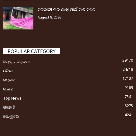
ସରକାରୀ ଘର ଯାହା ପାଇଁ ସାତ ସପନ
August 8, 2026
POPULAR CATEGORY
39170
ଜିଲ୍ଲା ପରିକ୍ରମା
24318
ଓଡ଼ିଶା
17127
ଭଦ୍ରକ
9169
ଜାତୀୟ
7541
Top News
6275
ରାଜନୀତି
4241
କେନ୍ଦୁଝର