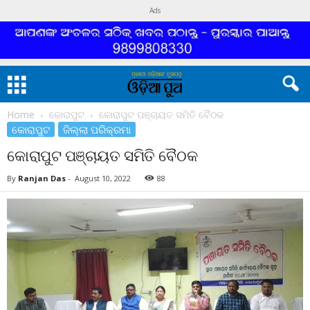
Ads
Home
କୋରାପୁଟ
କୋରାପୁଟ ପଞ୍ଚାୟତ ସମିତି ବୈଠକ
କୋରାପୁଟ
ଜିଲ୍ଲା ପରିକ୍ରମା
କୋରାପୁଟ ପଞ୍ଚାୟତ ସମିତି ବୈଠକ
By
Ranjan Das
-
August 10, 2022
88