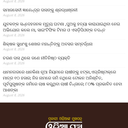
August 8, 2026
ସମାଜସେବୀ ଜ୍ଞାନେନ୍ଦ୍ର ଦାସଙ୍କୁ ଶ୍ରଦ୍ଧାଞ୍ଜଳୀ
August 8, 2026
ଯୁବକଙ୍କ ସନ୍ଦେହଜନକ ମୃତ୍ୟୁ ଘଟଣା ,ପୁଅକୁ ହତ୍ୟା କାରାଯାଇଥିବା ନେଇ
ଅଭିଯୋଗ କଲେ ମା, ସାଇଂଟିଫିକ ଟିମର ଓ ଏସଡ଼ିପିଓଙ୍କ ତଦନ୍ତ
August 8, 2026
ଶିକ୍ଷକ ସୁଧାଂଶୁ ଶେଖର ମହାନ୍ତିଙ୍କୁ ଅବସର ସମ୍ବର୍ଦ୍ଧନା
August 8, 2026
ଚରଣ ଦାସ ଥିଲେ ଜଣେ ନୀତିନିଷ୍ଠ ବ୍ୟକ୍ତି
August 8, 2026
ଧାମନଗରରେ ଧାନକିଣା ନୂଆ ନିୟମରେ ଚାଷୀଙ୍କୁ ଝଟ୍‌କା,ଏଗ୍ରିଷ୍ଟାକ୍‌ରେ
ମାତ୍ର ୧୦ ହଜାର; ନିଜ ନାମରେ ଜମି ନଥିଲେ ଟୋକନ ଅନିଶ୍ଚିତ,
ପୂର୍ବପୁରୁଷଙ୍କ ଜମିରେ ଚାଷ କରୁଥିବା ଚାଷୀ ଚିନ୍ତାରେ; ୮୦% ପ୍ରଭାବିତ ହେବା
ଆଶଙ୍କା
August 8, 2026