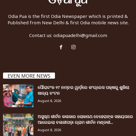
Odia Pua is the first Odia Newspaper which is printed &
Published from New Delhi & first Odia mobile news site.
Contact us:
odiapuadelhi@gmail.com
EVEN MORE NEWS
ପୌରାଚଂଳ ୧୯ ନମ୍ବର ୱାର୍ଡ଼ରେ କଂଗ୍ରେସ ପକ୍ଷରୁ ଶୁଖିଲା
ଖାଦ୍ୟ ବଂଟନ
August 8, 2026
ଅସୁସ୍ଥ କୀର୍ତନ କଳାକାର ଲୋକନାଥ ବେହେରାଙ୍କ ସହାୟତାରେ
ଆଗେଇଲା ବଳାଜୀପଡ଼ା ଗ୍ରାମ କୀର୍ତନ ମଣ୍ଡଳୀ...
August 8, 2026