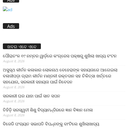
Adv
Ads
ଖବର ଏବେ ଏବେ
ପୌରାଚଂଳ ୧୯ ନମ୍ବର ୱାର୍ଡ଼ରେ କଂଗ୍ରେସ ପକ୍ଷରୁ ଶୁଖିଲା ଖାଦ୍ୟ ବଂଟନ
August 8, 2026
ଅସୁସ୍ଥ କୀର୍ତନ କଳାକାର ଲୋକନାଥ ବେହେରାଙ୍କ ସହାୟତାରେ ଆଗେଇଲା
ବଳାଜୀପଡ଼ା ଗ୍ରାମ କୀର୍ତନ ମଣ୍ଡଳୀ ରକ୍ତଦାନ ସହ ଚିକିତ୍ସା ଖର୍ଚ୍ଚରେ
ସହଯୋଗ, ସରକାରୀ ସହାୟତା ପାଇଁ ନିବେଦନ
August 8, 2026
ସରକାରୀ ଘର ଯାହା ପାଇଁ ସାତ ସପନ
August 8, 2026
ତିହିଡି଼ ସରସ୍ୱତୀ ଶିଶୁ ବିଦ୍ୟାମନ୍ଦିରରେ ଜ୍ଞାନ ବିଜ୍ଞାନ ମେଳା
August 8, 2026
ବିଜେଡି ପଂଚାୟତ ସଭାପତି ବିପନ୍ନଙ୍କୁ ବାଂଟିଲେ ଶୁଖିଲାଖାଦ୍ୟ