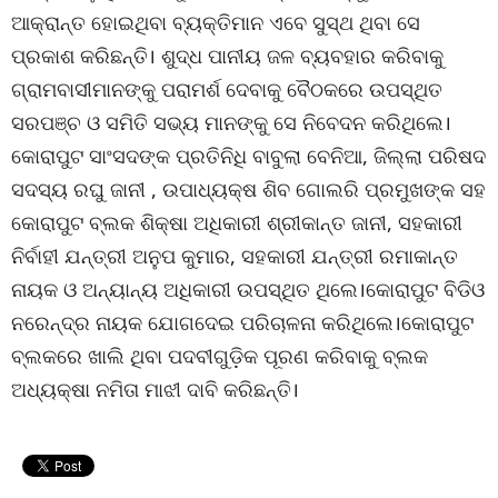
ଆକ୍ରାନ୍ତ ହୋଇଥିବା ବ୍ୟକ୍ତିମାନ ଏବେ ସୁସ୍ଥ ଥିବା ସେ
ପ୍ରକାଶ କରିଛନ୍ତି। ଶୁଦ୍ଧ ପାନୀୟ ଜଳ ବ୍ୟବହାର କରିବାକୁ
ଗ୍ରାମବାସୀମାନଙ୍କୁ ପରାମର୍ଶ ଦେବାକୁ ବୈଠକରେ ଉପସ୍ଥିତ
ସରପଞ୍ଚ ଓ ସମିତି ସଭ୍ୟ ମାନଙ୍କୁ ସେ ନିବେଦନ କରିଥିଲେ।
କୋରାପୁଟ ସାଂସଦଙ୍କ ପ୍ରତିନିଧି ବାବୁଲା ବେନିଆ, ଜିଲ୍ଲା ପରିଷଦ
ସଦସ୍ୟ ରଘୁ ଜାନୀ , ଉପାଧ୍ୟକ୍ଷ ଶିବ ଗୋଲରି ପ୍ରମୁଖଙ୍କ ସହ
କୋରାପୁଟ ବ୍ଲକ ଶିକ୍ଷା ଅଧିକାରୀ ଶ୍ରୀକାନ୍ତ ଜାନୀ, ସହକାରୀ
ନିର୍ବାହୀ ଯନ୍ତ୍ରୀ ଅନୁପ କୁମାର, ସହକାରୀ ଯନ୍ତ୍ରୀ ରମାକାନ୍ତ
ନାୟକ ଓ ଅନ୍ୟାନ୍ୟ ଅଧିକାରୀ ଉପସ୍ଥିତ ଥିଲେ।କୋରାପୁଟ ବିଡିଓ
ନରେନ୍ଦ୍ର ନାୟକ ଯୋଗଦେଇ ପରିଚାଳନା କରିଥିଲେ।କୋରାପୁଟ
ବ୍ଲକରେ ଖାଲି ଥିବା ପଦବୀଗୁଡ଼ିକ ପୂରଣ କରିବାକୁ ବ୍ଲକ
ଅଧ୍ୟକ୍ଷା ନମିତା ମାଝୀ ଦାବି କରିଛନ୍ତି।