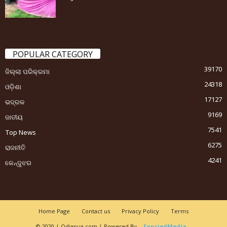
POPULAR CATEGORY
39170
ଜିଲ୍ଲା ପରିକ୍ରମା
24318
ଓଡ଼ିଶା
17127
ଭଦ୍ରକ
9169
ଜାତୀୟ
7541
Top News
6275
ରାଜନୀତି
4241
କେନ୍ଦୁଝର
Home Page
Contact us
Privacy Policy
Terms
© 2020 | Odiapua.com | Powered By
FanciedMedia