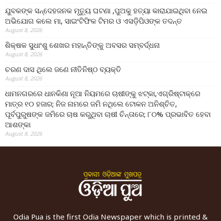
ଯୁବକଙ୍କ ସନ୍ଦେହଜନକ ମୃତ୍ୟୁ ଘଟଣା ,ପୁଅକୁ ହତ୍ୟା କାରାଯାଇଥିବା ନେଇ
ଅଭିଯୋଗ କଲେ ମା, ସାଇଂଟିଫିକ ଟିମର ଓ ଏସଡ଼ିପିଓଙ୍କ ତଦନ୍ତ
August 8, 2026
ଶିକ୍ଷକ ସୁଧାଂଶୁ ଶେଖର ମହାନ୍ତିଙ୍କୁ ଅବସର ସମ୍ବର୍ଦ୍ଧନା
August 8, 2026
ଚରଣ ଦାସ ଥିଲେ ଜଣେ ନୀତିନିଷ୍ଠ ବ୍ୟକ୍ତି
August 8, 2026
ଧାମନଗରରେ ଧାନକିଣା ନୂଆ ନିୟମରେ ଚାଷୀଙ୍କୁ ଝଟ୍‌କା,ଏଗ୍ରିଷ୍ଟାକ୍‌ରେ
ମାତ୍ର ୧୦ ହଜାର; ନିଜ ନାମରେ ଜମି ନଥିଲେ ଟୋକନ ଅନିଶ୍ଚିତ,
ପୂର୍ବପୁରୁଷଙ୍କ ଜମିରେ ଚାଷ କରୁଥିବା ଚାଷୀ ଚିନ୍ତାରେ; ୮୦% ପ୍ରଭାବିତ ହେବା
ଆଶଙ୍କା
August 8, 2026
Odia Pua is the first Odia Newspaper which is printed &