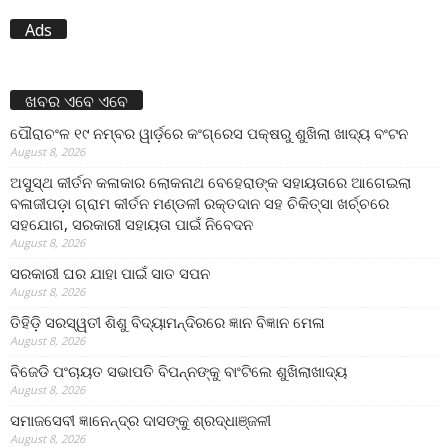
Ads
ଖବର ଏବେ ଏବେ
ପୌରାଚଂଳ ୧୯ ନମ୍ବର ୱାର୍ଡ଼ରେ କଂଗ୍ରେସ ପକ୍ଷରୁ ଶୁଖିଲା ଖାଦ୍ୟ ବଂଟନ
August 8, 2026
ଅସୁସ୍ଥ କୀର୍ତନ କଳାକାର ଲୋକନାଥ ବେହେରାଙ୍କ ସହାୟତାରେ ଆଗେଇଲା
ବଳାଜୀପଡ଼ା ଗ୍ରାମ କୀର୍ତନ ମଣ୍ଡଳୀ ରକ୍ତଦାନ ସହ ଚିକିତ୍ସା ଖର୍ଚ୍ଚରେ
ସହଯୋଗ, ସରକାରୀ ସହାୟତା ପାଇଁ ନିବେଦନ
August 8, 2026
ସରକାରୀ ଘର ଯାହା ପାଇଁ ସାତ ସପନ
August 8, 2026
ତିହିଡି଼ ସରସ୍ୱତୀ ଶିଶୁ ବିଦ୍ୟାମନ୍ଦିରରେ ଜ୍ଞାନ ବିଜ୍ଞାନ ମେଳା
August 8, 2026
ବିଜେଡି ପଂଚାୟତ ସଭାପତି ବିପନ୍ନଙ୍କୁ ବାଂଟିଲେ ଶୁଖିଲାଖାଦ୍ୟ
August 8, 2026
ସମାଜସେବୀ ଜ୍ଞାନେନ୍ଦ୍ର ଦାସଙ୍କୁ ଶ୍ରଦ୍ଧାଞ୍ଜଳୀ
August 8, 2026