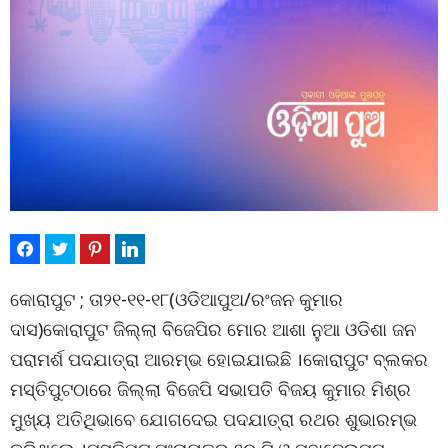
କୋରାପୁଟ ; ତା୨୧-୧୧-୧୮(ଓଡିଆପୁଅ/ରଂଜନ କୁମାର
ଦାସ)କୋରାପୁଟ ଜିଲ୍ଲା ବିଜେପିର ମୋର ଆଶା ନୁଆ ଓଡିଶା ଜନ
ପରାମର୍ଶ ପଦଯାତ୍ରା ଆରମ୍ଭ ହୋଇଯାଇଛି ।କୋରାପୁଟ ବ୍ଲକର
ମସ୍ତିପୁଟଠାରେ ଜିଲ୍ଲା ବିଜେପି ସଭାପତି ବିଜୟ କୁମାର ମିଶ୍ର
ମୁଖ୍ୟ ଅତିଥିଭାବେ ଯୋଗଦେଇ ପଦଯାତ୍ରା ରଥର ଶୁଭାରମ୍ଭ