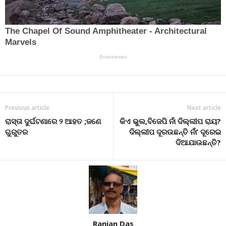
Previous article
Next article
ରାସ୍ତା ଦୁର୍ଘଟଣାରେ ୨ ଆହତ ;ଜଣେ
କିଏ ଭୁଲ,ବିଜେପି ନାଁ ଦିଲ୍ଲୀପ ରାୟ?
ଗୁରୁତର
ଦିଲ୍ଲୀପ ଦୂରଉଛନ୍ତି ନାଁ’ ଦୂରେଇ
ଦିଆଯାଉଛନ୍ତି?
Ranjan Das