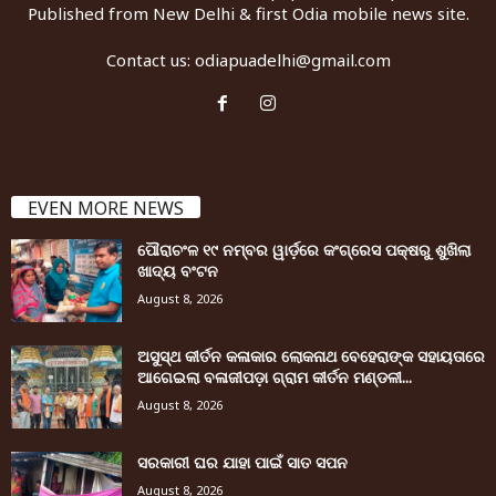
Published from New Delhi & first Odia mobile news site.
Contact us:
odiapuadelhi@gmail.com
EVEN MORE NEWS
ପୌରାଚଂଳ ୧୯ ନମ୍ବର ୱାର୍ଡ଼ରେ କଂଗ୍ରେସ ପକ୍ଷରୁ ଶୁଖିଲା
ଖାଦ୍ୟ ବଂଟନ
August 8, 2026
ଅସୁସ୍ଥ କୀର୍ତନ କଳାକାର ଲୋକନାଥ ବେହେରାଙ୍କ ସହାୟତାରେ
ଆଗେଇଲା ବଳାଜୀପଡ଼ା ଗ୍ରାମ କୀର୍ତନ ମଣ୍ଡଳୀ...
August 8, 2026
ସରକାରୀ ଘର ଯାହା ପାଇଁ ସାତ ସପନ
August 8, 2026