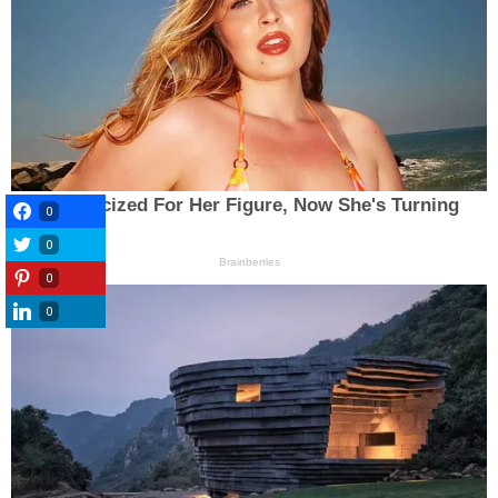
0
0
0
0