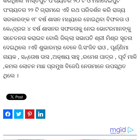
କରିଥିଲେ ।ମସ୍ତିପୁଟ ପଂଚାୟତର ୨୦ ଟି ଓ ମହାଦେଇପୁଟ
ପଂଚାୟତର ୨୨ ଟି ଗ୍ରାମରେ ଏହି ରଥ ପରିଦର୍ଶନ କରି ରାଜ୍ୟ
ସରକାରଙ୍କ ୧୮ ବର୍ଷ ଶାସନ ମଧ୍ୟରେ ହୋଇଥିବା ବିଫଳତା ଓ
କେନ୍ଦ୍ରର ୪ ବର୍ଷ ଶାସନର ସଫଳତାକୁ ନେଇ ଭୋଟରମାନଙ୍କୁ
ସଚେତନତା କରାଇବ ବୋଲି ଜିଲ୍ଲା ସଭାପତି ଶ୍ରୀ ମିଶ୍ର ସୂଚନା
ଦେଇଥିଲେ ।ଏହି ଶୁଭାରମ୍ଭ ବେଳେ ଜି.ସଂଜିବ ରାଓ , ପୂର୍ଣ୍ଣିମା
ନାୟକ , ସନ୍ତୋଷ ଦାସ ,ଅକ୍ଷୟ ସାହୁ ,ରମେଶ ପାତ୍ର , ପୂର୍ବ ମାଳି
,କମଲ ଲୋଚନ ମାଛ ପ୍ରମୁଖ ବିଜେପି ନେତାମାନେ ଉପସ୍ଥିତ
ଥିଲେ ।