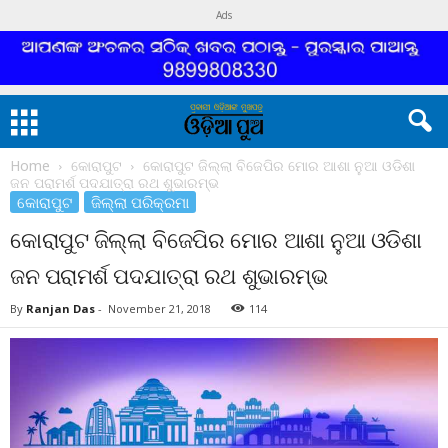
Ads
Home
କୋରାପୁଟ
କୋରାପୁଟ ଜିଲ୍ଲା ବିଜେପିର ମୋର ଆଶା ନୁଆ ଓଡିଶା
ଜନ ପରାମର୍ଶ ପଦଯାତ୍ରା ରଥ ଶୁଭାରମ୍ଭ
କୋରାପୁଟ
ଜିଲ୍ଲା ପରିକ୍ରମା
କୋରାପୁଟ ଜିଲ୍ଲା ବିଜେପିର ମୋର ଆଶା ନୁଆ ଓଡିଶା
ଜନ ପରାମର୍ଶ ପଦଯାତ୍ରା ରଥ ଶୁଭାରମ୍ଭ
By
Ranjan Das
-
November 21, 2018
114