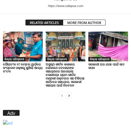
https://www.odiapua.com
RELATED ARTICLES
MORE FROM AUTHOR
ଜିଲ୍ଲା ପରିକ୍ରମା
ଜିଲ୍ଲା ପରିକ୍ରମା
ଜିଲ୍ଲା ପରିକ୍ରମା
ପୌରାଚଂଳ ୧୯ ନମ୍ବର ୱାର୍ଡ଼ରେ
ଅସୁସ୍ଥ କୀର୍ତନ କଳାକାର
ସରକାରୀ ଘର ଯାହା ପାଇଁ ସାତ
କଂଗ୍ରେସ ପକ୍ଷରୁ ଶୁଖିଲା ଖାଦ୍ୟ
ଲୋକନାଥ ବେହେରାଙ୍କ
ସପନ
ବଂଟନ
ସହାୟତାରେ ଆଗେଇଲା
ବଳାଜୀପଡ଼ା ଗ୍ରାମ କୀର୍ତନ
ମଣ୍ଡଳୀ ରକ୍ତଦାନ ସହ ଚିକିତ୍ସା
ଖର୍ଚ୍ଚରେ ସହଯୋଗ, ସରକାରୀ
ସହାୟତା ପାଇଁ ନିବେଦନ
Adv